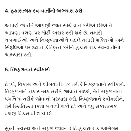
4. હકારાત્મક સ્વ-વાર્તાનો અભ્યાસ કરો
આપણે જે રીતે આપણી જાત સાથે વાત કરીએ છીએ તે
આપણા વલણ પર મોટી અસર કરી શકે છે. તમારી
નબળાઈઓ અને નિષ્ફળતાઓને બદલે તમારી શક્તિઓ અને
સિદ્ધિઓ પર ધ્યાન કેન્દ્રિત કરીને હકારાત્મક સ્વ-વાર્તાનો
અભ્યાસ કરો.
5. નિષ્ફળતાને સ્વીકારો
છેલ્લે, વિકાસ અને શીખવાની તક તરીકે નિષ્ફળતાને સ્વીકારો.
નિષ્ફળતાને નકારાત્મક તરીકે જોવાને બદલે, તેને સફળતાના
પગથિયાં તરીકે જોવાનો પ્રયાસ કરો. નિષ્ફળતાને સ્વીકારીને,
તમે સ્થિતિસ્થાપકતા બનાવી શકો છો અને વધુ સકારાત્મક
વલણ વિકસાવી શકો છો.
સુખી, સ્વસ્થ અને સફળ જીવન માટે હકારાત્મક અભિગમ