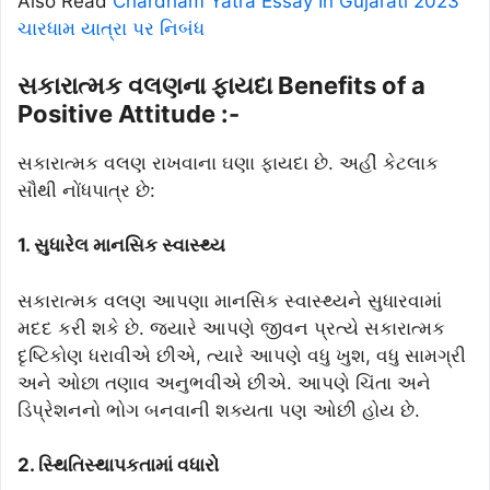
Also Read
Chardham Yatra Essay In Gujarati 2023
ચારધામ યાત્રા પર નિબંધ
સકારાત્મક વલણના ફાયદા Benefits of a
Positive Attitude :-
સકારાત્મક વલણ રાખવાના ઘણા ફાયદા છે. અહીં કેટલાક
સૌથી નોંધપાત્ર છે:
1. સુધારેલ માનસિક સ્વાસ્થ્ય
સકારાત્મક વલણ આપણા માનસિક સ્વાસ્થ્યને સુધારવામાં
મદદ કરી શકે છે. જ્યારે આપણે જીવન પ્રત્યે સકારાત્મક
દૃષ્ટિકોણ ધરાવીએ છીએ, ત્યારે આપણે વધુ ખુશ, વધુ સામગ્રી
અને ઓછા તણાવ અનુભવીએ છીએ. આપણે ચિંતા અને
ડિપ્રેશનનો ભોગ બનવાની શક્યતા પણ ઓછી હોય છે.
2. સ્થિતિસ્થાપકતામાં વધારો