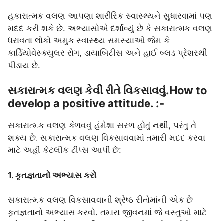
હકારાત્મક વલણ આપણા શારીરિક સ્વાસ્થ્યને સુધારવામાં પણ
મદદ કરી શકે છે. અભ્યાસોએ દર્શાવ્યું છે કે સકારાત્મક વલણ
ધરાવતા લોકો અમુક સ્વાસ્થ્ય સમસ્યાઓ જેમ કે
કાર્ડિયોવેસ્ક્યુલર રોગ, ડાયાબિટીસ અને હાઈ બ્લડ પ્રેશરથી
પીડાય છે.
સકારાત્મક વલણ કેવી રીતે વિકસાવવું.How to
develop a positive attitude. :-
સકારાત્મક વલણ કેળવવું હંમેશા સરળ હોતું નથી, પરંતુ તે
શક્ય છે. સકારાત્મક વલણ વિકસાવવામાં તમારી મદદ કરવા
માટે અહીં કેટલીક ટીપ્સ આપી છે:
1. કૃતજ્ઞતાનો અભ્યાસ કરો
સકારાત્મક વલણ વિકસાવવાની શ્રેષ્ઠ રીતોમાંની એક છે
કૃતજ્ઞતાનો અભ્યાસ કરવો. તમારા જીવનમાં જે વસ્તુઓ માટે