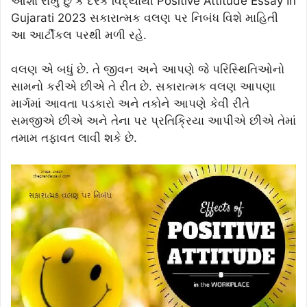
આશા રાખું છું કે દરેક વિદ્યાર્થી Positive Attitude Essay In
Gujarati 2023 સકારાત્મક વલણ પર નિબંધ વિશે માહિતી
આ આર્ટીકલ પરથી મળી રહે.
વલણ એ બધું છે. તે જીવન અને આપણે જે પરિસ્થિતિઓનો
સામનો કરીએ છીએ તે રીત છે. સકારાત્મક વલણ આપણા
માર્ગમાં આવતા પડકારો અને તકોને આપણે કેવી રીતે
સમજીએ છીએ અને તેના પર પ્રતિક્રિયા આપીએ છીએ તેમાં
તમામ તફાવત લાવી શકે છે.