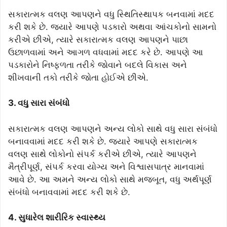
સકારાત્મક વલણ આપણને વધુ સ્થિતિસ્થાપક બનવામાં મદદ
કરી શકે છે. જ્યારે આપણે પડકારો અથવા આંચકોનો સામનો
કરીએ છીએ, ત્યારે સકારાત્મક વલણ આપણને પાછા
ઉછાળવામાં અને આગળ વધવામાં મદદ કરે છે. આપણે આ
પડકારોને નિષ્ફળતા તરીકે જોવાને બદલે વિકાસ અને
શીખવાની તકો તરીકે જોતા હોઈએ છીએ.
3. વધુ સારા સંબંધો
સકારાત્મક વલણ આપણને અન્ય લોકો સાથે વધુ સારા સંબંધો
બનાવવામાં મદદ કરી શકે છે. જ્યારે આપણે સકારાત્મક
વલણ સાથે લોકોનો સંપર્ક કરીએ છીએ, ત્યારે આપણને
મૈત્રીપૂર્ણ, સંપર્ક કરવા યોગ્ય અને વિશ્વાસપાત્ર માનવામાં
આવે છે. આ અમને અન્ય લોકો સાથે મજબૂત, વધુ અર્થપૂર્ણ
સંબંધો બનાવવામાં મદદ કરી શકે છે.
4. સુધારેલ શારીરિક સ્વાસ્થ્ય