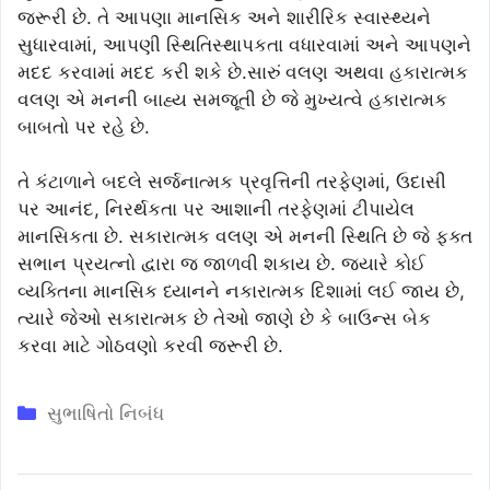
જરૂરી છે. તે આપણા માનસિક અને શારીરિક સ્વાસ્થ્યને
સુધારવામાં, આપણી સ્થિતિસ્થાપકતા વધારવામાં અને આપણને
મદદ કરવામાં મદદ કરી શકે છે.સારું વલણ અથવા હકારાત્મક
વલણ એ મનની બાહ્ય સમજૂતી છે જે મુખ્યત્વે હકારાત્મક
બાબતો પર રહે છે.
તે કંટાળાને બદલે સર્જનાત્મક પ્રવૃત્તિની તરફેણમાં, ઉદાસી
પર આનંદ, નિરર્થકતા પર આશાની તરફેણમાં ટીપાયેલ
માનસિકતા છે. સકારાત્મક વલણ એ મનની સ્થિતિ છે જે ફક્ત
સભાન પ્રયત્નો દ્વારા જ જાળવી શકાય છે. જ્યારે કોઈ
વ્યક્તિના માનસિક ધ્યાનને નકારાત્મક દિશામાં લઈ જાય છે,
ત્યારે જેઓ સકારાત્મક છે તેઓ જાણે છે કે બાઉન્સ બેક
કરવા માટે ગોઠવણો કરવી જરૂરી છે.
Categories
સુભાષિતો નિબંધ