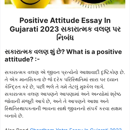
Positive Attitude Essay In
Gujarati 2023 સકારાત્મક વલણ પર
નિબંધ
સકારાત્મક વલણ શું છે? What is a positive
attitude? :-
સકારાત્મક વલણ એ જીવન પ્રત્યેનો આશાવાદી દૃષ્ટિકોણ છે.
તે એક માનસિકતા છે જે દરેક પરિસ્થિતિમાં સારા પર ધ્યાન
કેન્દ્રિત કરે છે, પછી ભલે તે ગમે તેટલું મુશ્કેલ લાગે.
સકારાત્મક વલણ આપણને આપણામાં અને અન્યોમાં શ્રેષ્ઠ
જોવાની મંજૂરી આપે છે, અને તે આપણને આશા અને
સ્થિતિસ્થાપકતાની ભાવના સાથે જીવનનો સંપર્ક કરવા સક્ષમ
બનાવે છે.