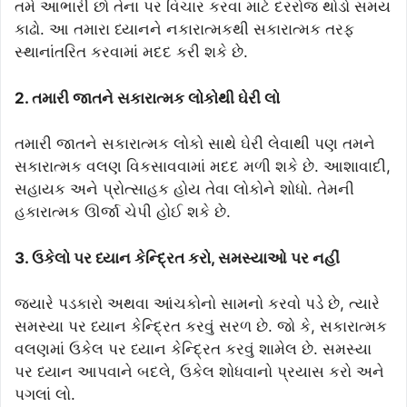
તમે આભારી છો તેના પર વિચાર કરવા માટે દરરોજ થોડો સમય
કાઢો. આ તમારા ધ્યાનને નકારાત્મકથી સકારાત્મક તરફ
સ્થાનાંતરિત કરવામાં મદદ કરી શકે છે.
2. તમારી જાતને સકારાત્મક લોકોથી ઘેરી લો
તમારી જાતને સકારાત્મક લોકો સાથે ઘેરી લેવાથી પણ તમને
સકારાત્મક વલણ વિકસાવવામાં મદદ મળી શકે છે. આશાવાદી,
સહાયક અને પ્રોત્સાહક હોય તેવા લોકોને શોધો. તેમની
હકારાત્મક ઊર્જા ચેપી હોઈ શકે છે.
3. ઉકેલો પર ધ્યાન કેન્દ્રિત કરો, સમસ્યાઓ પર નહીં
જ્યારે પડકારો અથવા આંચકોનો સામનો કરવો પડે છે, ત્યારે
સમસ્યા પર ધ્યાન કેન્દ્રિત કરવું સરળ છે. જો કે, સકારાત્મક
વલણમાં ઉકેલ પર ધ્યાન કેન્દ્રિત કરવું શામેલ છે. સમસ્યા
પર ધ્યાન આપવાને બદલે, ઉકેલ શોધવાનો પ્રયાસ કરો અને
પગલાં લો.