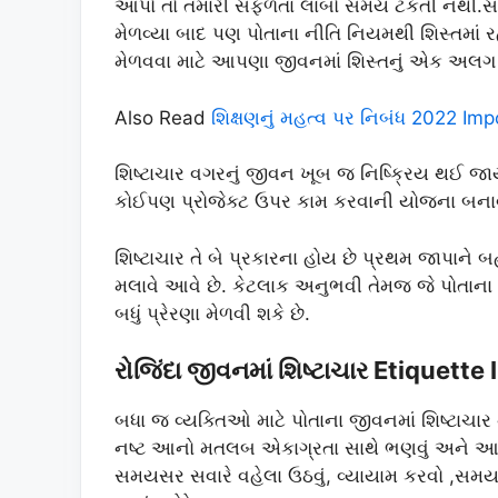
આપો તો તમારી સફળતા લાંબો સમય ટકતી નથી.સ
મેળવ્યા બાદ પણ પોતાના નીતિ નિયમથી શિસ્તમા
મેળવવા માટે આપણા જીવનમાં શિસ્તનું એક અલગ 
Also Read
શિક્ષણનું મહત્વ પર નિબંધ 2022 Im
શિષ્ટાચાર વગરનું જીવન ખૂબ જ નિષ્ક્રિય થઈ જ
કોઈપણ પ્રોજેક્ટ ઉપર કામ કરવાની યોજના બનાવીએ 
શિષ્ટાચાર તે બે પ્રકારના હોય છે પ્રથમ જાપાને
મલાવે આવે છે. કેટલાક અનુભવી તેમજ જે પોતાના 
બધું પ્રેરણા મેળવી શકે છે.
રોજિંદા જીવનમાં શિષ્ટાચાર Etiquette I
બધા જ વ્યક્તિઓ માટે પોતાના જીવનમાં શિષ્ટાચ
નષ્ટ આનો મતલબ એકાગ્રતા સાથે ભણવું અને આપેલા 
સમયસર સવારે વહેલા ઉઠવું, વ્યાયામ કરવો ,સમયસર