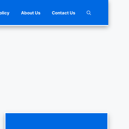
olicy
About Us
Contact Us