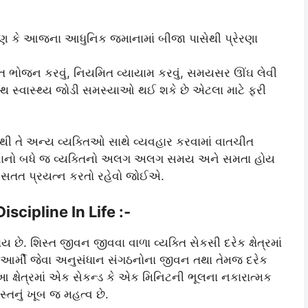
 કારણ કે આજના આધુનિક જમાનામાં બીજા પાસેથી પ્રેરણા
તુલિત ભોજન કરવું, નિયમિત વ્યાયામ કરવું, સમયસર ઊંઘ લેવી
્થ સ્વાસ્થ્ય જોડી સમસ્યાઓ થઈ શકે છે એટલા માટે ફરી
થી તે અન્ય વ્યક્તિઓ સાથે વ્યવહાર કરવામાં વાતચીત
હણ કરવાનો બધે જ વ્યક્તિનો અલગ અલગ સમય અને સમતા હોય
ે સતત પ્રયત્ન કરતો રહેવો જોઈએ.
iscipline In Life :-
છે. શિસ્ત જીવન જીવવા વાળા વ્યક્તિ સેકસી દરેક ક્ષેત્રમાં
 -આર્મી જેવા અનુસંધાન સંગઠનોના જીવન તથા તેમજ દરેક
ે આ ક્ષેત્રમાં એક સેકન્ડ કે એક મિનિટની ભૂલના નકારાત્મક
સ્તનું ખૂબ જ મહત્વ છે.