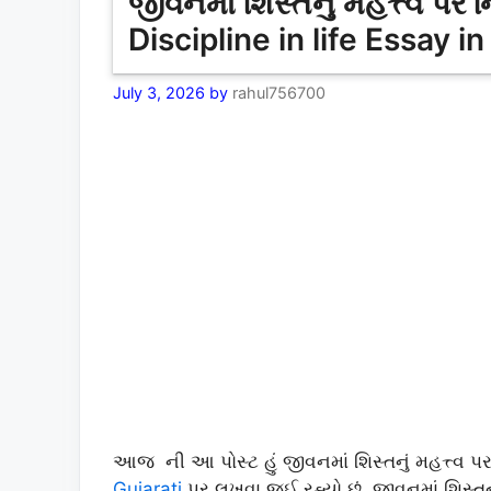
જીવનમાં શિસ્તનું મહત્ત્વ પ
Discipline in life Essay in
July 3, 2026
by
rahul756700
આજ ની આ પોસ્ટ હું જીવનમાં શિસ્તનું મહત્ત્વ પ
Gujarati
પર લખવા જઈ રહ્યો છું. જીવનમાં શિસ્તનુ