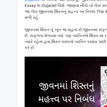
Essay in Gujarati વિશે જાણવા નીચે નો લેખ વાંચો.
આ લેખ જીવનમાં શિસ્તનું મહત્ત્વ પર નિબંધ The I
મળી રહે.
જીવનમાં શિસ્ત નું ખૂબ જ મહત્વ છે.જીવનમાં સ
છે. સફળતા મેળવ્યા બાદ પણ વ્યક્તિએ શિસ્ત માં 
ત્યારે રહેતા હતા.શિસ્ત ધરાવતો વ્યક્તિ ક્યાંય પ
કરે છે.