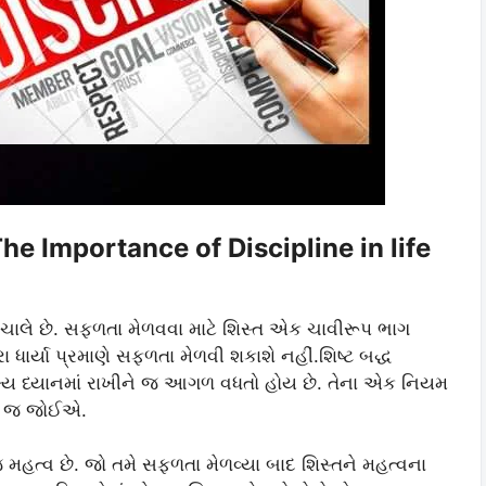
ધ The Importance of Discipline in life
જ ચાલે છે. સફળતા મેળવવા માટે શિસ્ત એક ચાવીરૂપ ભાગ
ા ધાર્યા પ્રમાણે સફળતા મેળવી શકાશે નહીં.શિષ્ટ બદ્ધ
ક્ષ્ય ધ્યાનમાં રાખીને જ આગળ વધતો હોય છે. તેના એક નિયમ
ું જ જોઈએ.
 મહત્વ છે. જો તમે સફળતા મેળવ્યા બાદ શિસ્તને મહત્વના