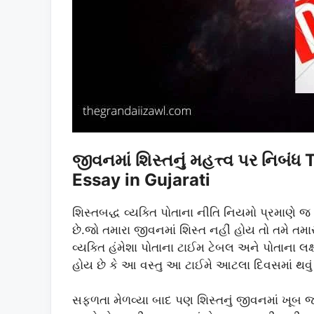
જીવનમાં શિસ્તનું મહત્ત્વ પર નિબં
Essay in Gujarati
શિસ્તબદ્ધ વ્યક્તિ પોતાના નીતિ નિયમો પ્રમાણે 
છે.જો તમારા જીવનમાં શિસ્ત નહીં હોય તો તમે તમાર
વ્યક્તિ હંમેશા પોતાના ટાઈમ ટેબલ અને પોતાના લ
હોય છે કે આ વસ્તુ આ ટાઈમે આટલા દિવસમાં થવ
સફળતા મેળવ્યા બાદ પણ શિસ્તનું જીવનમાં ખૂબ જ