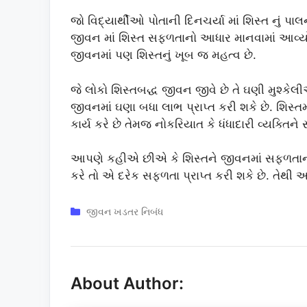
જો વિદ્યાર્થીઓ પોતાની દિનચર્યા માં શિસ્ત નું પા
જીવન માં શિસ્ત સફળતાનો આધાર માનવામાં આવ્યો છ
જીવનમાં પણ શિસ્તનું ખૂબ જ મહત્વ છે.
જે લોકો શિસ્તબદ્ધ જીવન જીવે છે તે ઘણી મુશ્
જીવનમાં ઘણા બધા લાભ પ્રાપ્ત કરી શકે છે. શિસ
કાર્ય કરે છે તેમજ નોકરિયાત કે ધંધાદારી વ્યક્તિને સ
આપણે કહીએ છીએ કે શિસ્તને જીવનમાં સફળતાની ચા
કરે તો એ દરેક સફળતા પ્રાપ્ત કરી શકે છે. તેથી આ
Categories
જીવન ખડતર નિબંધ
About Author: