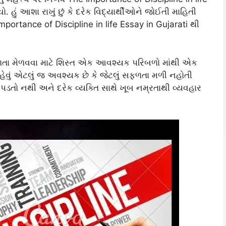
 હું આશા રાખું છું કે દરેક વિદ્યાર્થીઓને જોઈતી માહિતી
mportance of Discipline in life Essay in Gujarati થી
ફળતા મેળવવા માટે શિસ્ત એક આવશ્યક પરિબળો માંથી એક
રહેવું એટલું જ અવશ્યક છે કે જેટલું સફળતા મળી નહોતી
ાછો પડતો નથી અને દરેક વ્યક્તિ સાથે ખૂબ નમ્રતાથી વ્યવહાર