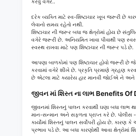
કરવું વગેરે..
દરેક વ્યક્તિ માટે સ્વ-શિષ્ટાચાર ખૂબ જરૂરી છે
લેવાનો સમય રહેતો નથી.
શિષ્ટાચાર ની જરૂર બધા જ ક્ષેત્રોમાં હોય છે સં
વગેરે જરૂરી છે. અનિયમિત ખાવા પીવાથી પણ સ્વસ
સ્વસ્થ રાખવા માટે પણ શિષ્ટાચાર ની જરૂર પડે છે.
આપણા બાળકોમાં પણ શિષ્ટાચાર હોવો જરૂરી છે જે
કરવામાં વગેરે શીખે છે. પ્રકૃતિ પ્રમાણે ગ્ર
છે એટલા માટે ક્યારેય હાર માનવી જોઈએ ને અન
જીવન માં શિસ્ત ના લાભ Benefits Of D
જીવનમાં શિસ્તનું પાલન કરવાથી ઘણા બધા લાભ થાય 
માન-સન્માન અને સફળતા પ્રાપ્ત કરે છે. પોલીસ
કાર્યોમાં શિસ્તનું પાલન સર્વોપરી હોય છે. કારણ ક
પ્રભાવ પડે છે. આ બધા કારણોથી આવા ક્ષેત્રોમાં શિ