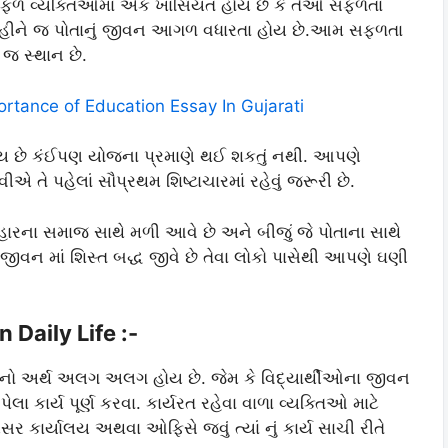
ફળ વ્યક્તિઓમાં એક ખાસિયત હોય છે કે તેઓ સફળતા
ં રહીને જ પોતાનું જીવન આગળ વધારતા હોય છે.આમ સફળતા
જ સ્થાન છે.
portance of Education Essay In Gujarati
ાય છે કંઈપણ યોજના પ્રમાણે થઈ શકતું નથી. આપણે
તે પહેલાં સૌપ્રથમ શિષ્ટાચારમાં રહેવું જરૂરી છે.
 બહારના સમાજ સાથે મળી આવે છે અને બીજું જે પોતાના સાથે
જીવન માં શિસ્ત બદ્ધ જીવે છે તેવા લોકો પાસેથી આપણે ઘણી
n Daily Life :-
ાર નો અર્થ અલગ અલગ હોય છે. જેમ કે વિદ્યાર્થીઓના જીવન
કાર્ય પૂર્ણ કરવા. કાર્યરત રહેવા વાળા વ્યક્તિઓ માટે
 કાર્યાલય અથવા ઓફિસે જવું ત્યાં નું કાર્ય સાચી રીતે