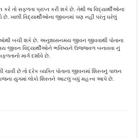
લન કરે તો સફળતા પ્રાપ્ત કરી શકે છે. તેથી જ વિદ્યાર્થીઓના
ે. ખાલી વિદ્યાર્થીઓના જીવનમાં પણ નહીં પરંતુ ઘરેલું
કેલીઓથી બચી શકે છે. અનુશાસનમય જીવન જીવવાથી પોતાના
્તમય જીવન વિદ્યાર્થીઓને ભવિષ્યને ઉજ્જવળ બનાવવા નું
ફળતાનો માર્ગ દર્શાવે છે.
વી છે તો દરેક વ્યક્તિ પોતાના જીવનમાં શિસ્તનું પાલન
જના યુગમાં લોકો શિસ્તને આટલું બધું મહત્ત્વ આપે છે.