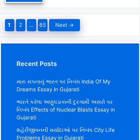
Page
Page
Page
1
2
…
65
Next
→
Recent Posts
મારા સપનાનું ભારત પર નિબંધ India Of My
Dreams Essay In Gujarati
ભારતે કરેલા અણુધડાકાની દુરગામી અસરો પર
નિબંધ Effects of Nuclear Blasts Essay in
Gujarati
શહેરીજીવનની મર્યાદાઓ પર નિબંધ City Life
Problems Essay in Gujarati