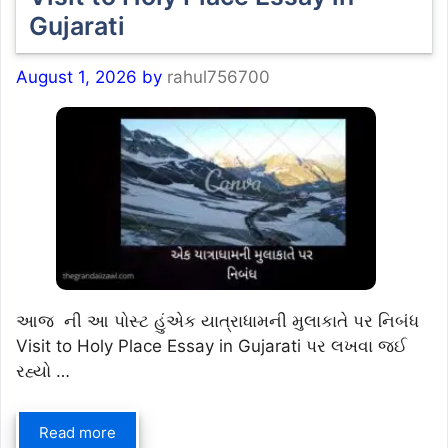
Gujarati
August 1, 2026
by
rahul756700
આજ ની આ પોસ્ટ હુંએક યાત્રાધામની મુલાકાતે પર નિબંધ
Visit to Holy Place Essay in Gujarati પર લખવા જઈ
રહ્યો …
Read more