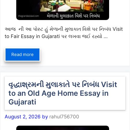
આજ ની આ પોસ્ટ હું મેળાની મુલાકાત વિશે પર નિબંધ Visit
to Fair Essay in Gujarati પર લખવા જઈ રહ્યો …
Read more
વૃદ્ધાશ્રમની મુલાકાતે પર નિબંધ Visit
to an Old Age Home Essay in
Gujarati
August 2, 2026
by
rahul756700