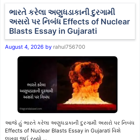
ભારતે કરેલા અણુધડાકાની દુરગામી
અસરો પર નિબંધ Effects of Nuclear
Blasts Essay in Gujarati
August 4, 2026
by
rahul756700
આજે હું ભારતે કરેલા અણુધડાકાની દુરગામી અસરો પર નિબંધ
Effects of Nuclear Blasts Essay in Gujarati વિશે
લખવા જઈ રહ્યો …