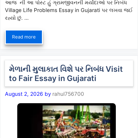
આજ ની આ પોસ્ટ હું ગ્રામજીવનની મર્યાદાઓ પર નિબંધ
Village Life Problems Essay in Gujarati પર લખવા જઈ
રહ્યો છું. …
Read more
મેળાની મુલાકાત વિશે પર નિબંધ Visit
to Fair Essay in Gujarati
August 2, 2026
by
rahul756700