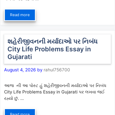
Read more
શહેરીજીવનની મર્યાદાઓ પર નિબંધ
City Life Problems Essay in
Gujarati
August 4, 2026
by
rahul756700
આજ ની આ પોસ્ટ હું શહેરીજીવનની મર્યાદાઓ પર નિબંધ
City Life Problems Essay in Gujarati પર લખવા જઈ
રહ્યો છું. …
Read more