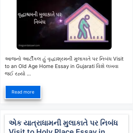
આજનો આર્ટીકલ હું વૃદ્ધાશ્રમની મુલાકાતે પર નિબંધ Visit
to an Old Age Home Essay in Gujarati વિશે લખવા
જઈ રહ્યો …
Read more
એક યાત્રાધામની મુલાકાતે પર નિબંધ
Visit to Holy Place Essay in