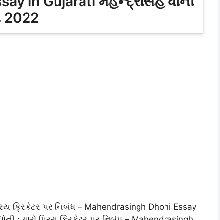
 in Gujarati મહેન્દ્રસિંહ ધોની
ંધ 2022
પ્રિય ક્રિકેટર પર નિબંધ – Mahendrasingh Dhoni Essay
હ ધોની : મારો પ્રિય ક્રિકેટર પર નિબંધ – Mahendrasingh