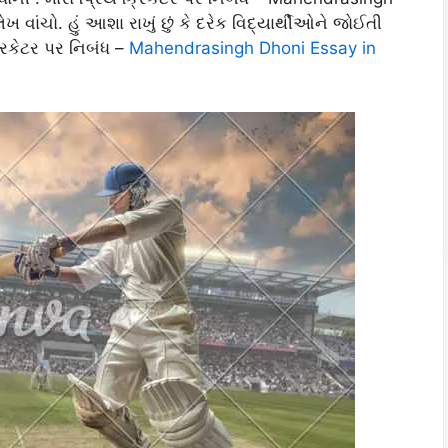
 વાંચો. હું આશા રાખું છું કે દરેક વિદ્યાર્થીઓને જોઈતી
્રિકેટર પર નિબંધ –
Mahendrasingh Dhoni Essay in