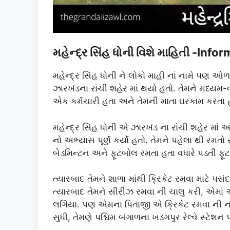
મહેન્દ્ર સિંહ ધોની વિશે માહિતી -I
મહેન્દ્ર સિંહ ધોની ને લોકો માહી નાં નામે પણ ઓળ
ઝારખંડના રાંચી શહેર માં થયો હતો. તેમને મધ્યમ-વ
એક કર્મચારી હતા અને તેમની માતા ઘરકામ કરતા 
મહેન્દ્ર સિંહ ધોની એ ઝારખંડ ના રાંચી શહેર માં 
નો અભ્યાસ પૂર્ણ કર્યો હતો. તેમને પહેલા થી રમ
બેડમિન્ટન અને ફૂટબોલ રમતા હતા વધારે પડતી ફ
ત્યારબાદ તેમને શાળા માંથી ક્રિકેટ રમવા માટે
ત્યારબાદ તેમને સીરીઝ રમવા ની ચાલુ કરી, એમાં 
લગિયા. પણ એમના પિતાજી એ ક્રિકેટ રમવા ની ના 
સુધી, તેમણે પશ્ચિમ બંગાળના ખડગપુર રેલ્વે સ્ટેશન