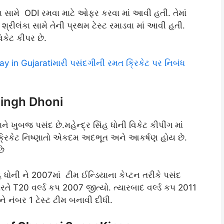
દેશ સામે ODI રમવા માટે ઓફર કરવા માં આવી હતી. તેમાં
શ્રીલંકા સામે તેની પ્રથમ ટેસ્ટ રમાડવા માં આવી હતી.
િકેટ કીપર છે.
y in Gujaratiમારી પસંદગીની રમત ક્રિકેટ પર નિબંધ
singh Dhoni
ને ખુબજ પસંદ છે.મહેન્દ્ર સિંહ ધોની વિકેટ કીપીંગ માં
્રિકેટ નિષ્ણાતો એકદમ અદભૂત અને આકર્ષણ હોય છે.
છે
ધોની ને 2007માં ટીમ ઈન્ડિયાના કેપ્ટન તરીકે પસંદ
રતે T20 વર્લ્ડ કપ 2007 જીત્યો. ત્યારબાદ વર્લ્ડ કપ 2011
ને નંબર 1 ટેસ્ટ ટીમ બનાવી દીધી.