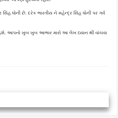
 સિંહ ધોની છે. દરેક ભારતીય ને મહેન્દ્ર સિંહ ધોની પર ગર્વ
ો હશે. આપનો ખુબ ખુબ આભાર મારો આ લેખ ધ્યાન થી વાંચવા