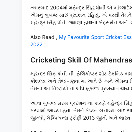
ત્યારબાદ 2004માં મહેન્દ્ર સિંહ ધોની એ બાંગ્લા
એમનું ખુબજ સારું પ્રદશન રહિયું. એ પરથી તેમને 
મહેન્દ્ર સિંહ ધોની જમણા હાથનો બેટ્સમેન અને વ
Also Read ,
My Favourite Sport Cricket Essa
2022
Cricketing Skill Of Mahendra
મહેન્દ્ર સિંહ ધોની ની હેલિકોપ્ટર શોટ ટેકનિક બધા
કૌશલ્ય અને તેજ ગણવા માં આવે છે અને એમના ક
તેમના આ નિષ્ણયો ના લીધે ખુબજ પ્રખયાત થાય 
આવા ખુબજ સરસ પ્રદશન ના કારણે મહેન્દ્ર સિંહ 
કરવામાં આવ્યા હતા. તેમને કેપ્ટન બનાવ્યા બાદ ભા
જીત્યો, ચેમ્પિયન્સ ટ્રોફી 2013 જીતી અને ભારત 