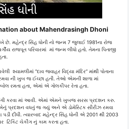
nformation about Mahendrasingh Dhoni
ખે છે. મહેન્દ્ર સિંહ ધોની નો જન્મ 7 જુલાઈ 1981ના રોજ
ર્ગીય રાજપૂત પરિવારમાં માં જન્મ લીધો હતો. તેમના પિતાજી
હતા.
આવેલી શ્યામલીમાં “દાવ જવાહર વિદ્યા મંદિર” માંથી પોતાના
તો રમવા ની ખુબ જ ઈચ્છા હતી. તેઓ એમની શાળા માં
ૂટબોલ રમતા હતા, એમાં એ ગોલકીપર રેતા હતા.
 પસંદગી કરવા માં આવી. એમાં એમને ખુબજ સરસ પ્રદશન કરુ.
એનું પ્રદશન વધતું જ ગયું અને એ ડોમેસ્ટિક સીરીઝ રમવા
પડી દીધી. ત્યારબાદ મહેન્દ્ર સિંહ ધોની એ 2001 થી 2003
 પર ટિકિટ ચેકીંગ નું કામ કરતા હતા.