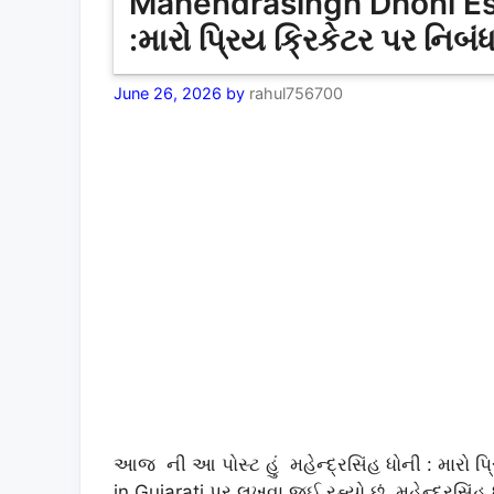
Mahendrasingh Dhoni Essay
:મારો પ્રિય ક્રિકેટર પર નિબ
June 26, 2026
by
rahul756700
આજ ની આ પોસ્ટ હું મહેન્દ્રસિંહ ધોની : મારો 
in Gujarati પર લખવા જઈ રહ્યો છું. મહેન્દ્રસિં