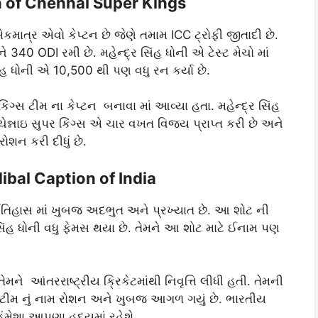
 of Chennai Super Kings
ાત્ર એવો કેપ્ટન છે જેણે તમામ ICC ટ્રોફી જીતાદી છે.
ે 340 ODI રમી છે. મહેન્દ્ર સિંહ ધોની એ ટેસ્ટ મેચો માં
સિંહ ધોની એ 10,500 થી પણ વધુ રન કર્યા છે.
િંગ્સ ટીમ ના કેપ્ટન બનાવા માં આવ્યા હતા. મહેન્દ્ર સિંહ
્નાઇ સુપર કિંગ્સ એ ચાર વખત વિજય પ્રાપ્ત કરી છે અને
ોશન કરી દીધું છે.
bal Caption of India
ના ઈતિહાસ માં ખુબજ અદભુત અને પ્રખ્યાત છે. આ શોટ ની
િંહ ધોની વધુ ફેમસ થયા છે. તેમને આ શોટ માટે ઈનામ પણ
ને આંતરરાષ્ટ્રીય ક્રિકેટમાંથી નિવૃત્તિ લીધી હતી. તેમની
ીમ નું નામ રોશન અને ખુબજ આગળ ગયું છે. ભારતીય
ંમેશા આપણા હૃદયમાં રહેશે.