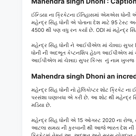
Mahendra singh Dhoni : Caption
ઈન્ડિયા ના ક્રિકેટના ઈતિહાસમાં એમએસ ધોની એકમ
મહેન્દ્ર સિંહ ધોની એ પોતાના દેશ માટે 95 ટેસ્ટ અન
4500 થી પણ વધુ રન કર્યા છે. ODI માં મહેન્દ્ર 
મહેન્દ્ર સિંહ ધોની ને આઈપીએલ માં ચેન્નાઇ સુપર ક
ધોની ની અદભૂત કેપ્ટનશિપ હેઠળ આઈપીએલ માં ચેન
આઈપીએલ માં ચેન્નાઇ સુપર કિંગ્સ નું નામ ખુબજ ર
Mahendra singh Dhoni an incredi
મહેન્દ્ર સિંહ ધોની નો હેલિકોપ્ટર શોટ ક્રિકેટ 
પરસંશા ઘણાબધા એ કરી છે. આ શોટ થી મહેન્દ્ર સ
મડિયા છે.
મહેન્દ્ર સિંહ ધોની એ 15 ઓગસ્ટ 2020 ના રોજ, તેમ
આટલા સમય ની કુરબાની થી આજે ભારત દેશ ની ટ
ક્રિકેટમાં તેમનું આ અદભૂત અને સરસ યોગદાન હ