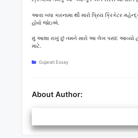
આવા બધા કારનામા થી મારો પ્રિય ક્રિકેટર મહેન્દ્ર
હોવો જોઇએ.
મું આશા રાખું છું તમને મારો આ લેખ પસંદ આવ્ય
માટે.
Categories
Gujarati Essay
About Author: