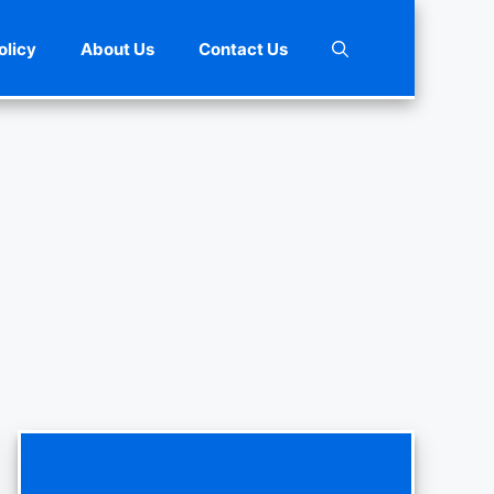
olicy
About Us
Contact Us