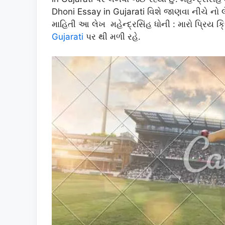
Dhoni Essay in Gujarati વિશે જાણવા નીચે નો લેખ
માહિતી આ લેખ મહેન્દ્રસિંહ ધોની : મારો પ્રિય ક
Gujarati
પર થી મળી રહે.