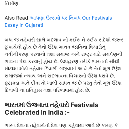
નિર્માણ.
Also Read
આપણા ઉત્સવો પર નિબંધ Our Festivals
Essay in Gujarati
બધા જ તહેવારો સાથે બદલાવ નો કંઈક ને કંઈક સંદેશો જરૂર
છુપાયેલો હોય છે તેનો ઉદ્દેશ માનવ જાતિના વિચારોનું
નવીનીકરણ કરવાનો તથા સમાજ અને રાષ્ટ્ર માટે સમર્પણની
ભાવના પેદા કરવાનું હોય છે. ઉદાહરણ તરીકે ભારતનો સૌથી
મોટામાં મોટો તહેવાર દિવાળી ગણવામાં આવે છે તેનો મૂળ ઉદ્દેશ
સમાજમાં ન્યાય અને સદભાવના વિચારનો ઉદ્દેશ ધરાવે છે.
ફટાકડા અને દીવા તો ખાલી સાધન જ છે પરંતુ તેનો મૂળ ઉદ્દેશ
દિવાળી ના ઇતિહાસ તથા પરિભાષામાં હોય છે.
ભારતમાં ઉજવાતા તહેવારો Festivals
Celebrated In India :-
ભારત દેશના તહેવારોનો દેશ પણ કહેવામાં આવે છે કારણ કે