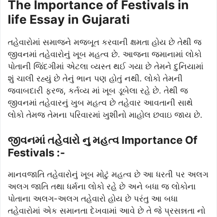
The Importance of Festivals in
life Essay in Gujarati
તહેવારોમાં સમાજને મજબૂત કરવાની ક્ષમતા હોય છે તેથી જ
જીવનમાં તહેવારોનું ખૂબ મહત્વ છે. આજના જમાનામાં લોકો
પોતાની જિંદગીમાં એટલા વ્યસ્ત થઈ ગયા છે તેમને દુનિયામાં
શું ચાલી રહ્યું છે તેનું ભાન પણ હોતું નથી. લોકો તેમની
જવાબદારી ફરજ, કર્તવ્ય માં ખૂબ ડૂબેલા રહે છે. તેથી જ
જીવનમાં તહેવારનું ખુબ મહત્વ છે તહેવાર આવતાની સાથે
લોકો તેમજ તેમના પરિવારમાં ખુશીનો માહોલ છવાઇ જાય છે.
જીવનમાં તહેવારો નુ મહત્વ Importance Of
Festivals :-
માનવજાતિ તહેવારોનું ખૂબ મોટું મહત્વ છે આ ધરતી પર અલગ
અલગ જાતિ તથા ધર્મના લોકો રહે છે અને બધા જ લોકોના
પોતાના અલગ-અલગ તહેવારો હોય છે પરંતુ આ બધા
તહેવારોમાં એક સમાનતા દેખવામાં આવે છે તે જે પ્રસન્નતા નો