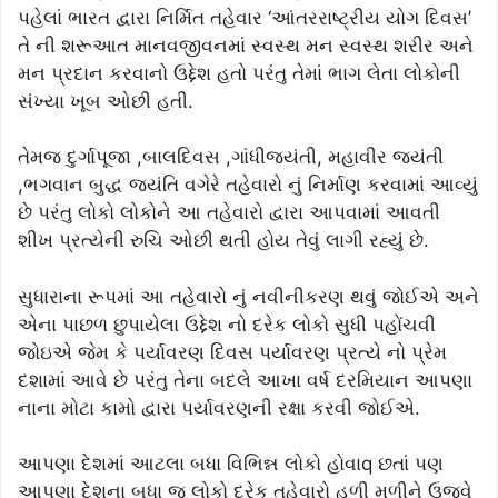
પહેલાં ભારત દ્વારા નિર્મિત તહેવાર ‘આંતરરાષ્ટ્રીય યોગ દિવસ’
તે ની શરૂઆત માનવજીવનમાં સ્વસ્થ મન સ્વસ્થ શરીર અને
મન પ્રદાન કરવાનો ઉદ્દેશ હતો પરંતુ તેમાં ભાગ લેતા લોકોની
સંખ્યા ખૂબ ઓછી હતી.
તેમજ દુર્ગાપૂજા ,બાલદિવસ ,ગાંધીજયંતી, મહાવીર જયંતી
,ભગવાન બુદ્ધ જયંતિ વગેરે તહેવારો નું નિર્માણ કરવામાં આવ્યું
છે પરંતુ લોકો લોકોને આ તહેવારો દ્વારા આપવામાં આવતી
શીખ પ્રત્યેની રુચિ ઓછી થતી હોય તેવું લાગી રહ્યું છે.
સુધારાના રૂપમાં આ તહેવારો નું નવીનીકરણ થવું જોઈએ અને
એના પાછળ છુપાયેલા ઉદ્દેશ નો દરેક લોકો સુધી પહોંચવી
જોઇએ જેમ કે પર્યાવરણ દિવસ પર્યાવરણ પ્રત્યે નો પ્રેમ
દશામાં આવે છે પરંતુ તેના બદલે આખા વર્ષ દરમિયાન આપણા
નાના મોટા કામો દ્વારા પર્યાવરણની રક્ષા કરવી જોઈએ.
આપણા દેશમાં આટલા બધા વિભિન્ન લોકો હોવાq છતાં પણ
આપણા દેશના બધા જ લોકો દરેક તહેવારો હળી મળીને ઉજવે