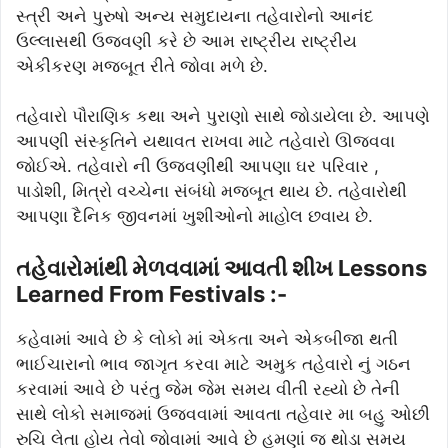
સ્ત્રી અને પુરુષો અન્ય સમુદાયના તહેવારોનો આનંદ
ઉલ્લાસથી ઉજવણી કરે છે આમ રાષ્ટ્રીય રાષ્ટ્રીય
એકીકરણ મજબૂત રીતે જોવા મળે છે.
તહેવારો પૌરાણિક કથા અને પુરાણો સાથે જોડાયેલા છે. આપણે
આપણી સંસ્કૃતિને યથાવત રાખવા માટે તહેવારો ઊજવવા
જોઈએ. તહેવારો ની ઉજવણીથી આપણા ઘર પરિવાર ,
પાડોશી, મિત્રો વચ્ચેના સંબંધો મજબૂત થાય છે. તહેવારોથી
આપણા દૈનિક જીવનમાં ખુશીઓનો માહોલ છવાય છે.
તહેવારોમાંથી મેળવવામાં આવતી શીખ Lessons
Learned From Festivals :-
કહેવામાં આવે છે કે લોકો માં એકતા અને એકબીજા થતી
ભાઈચારાનો ભાવ જાગૃત કરવા માટે અમુક તહેવારો નું ગઠન
કરવામાં આવે છે પરંતુ જેમ જેમ સમય વીતી રહ્યો છે તેની
સાથે લોકો સમાજમાં ઉજવવામાં આવતા તહેવાર મા બહુ ઓછી
રુચિ લેતા હોય તેવો જોવામાં આવે છે હમણાં જ થોડા સમય