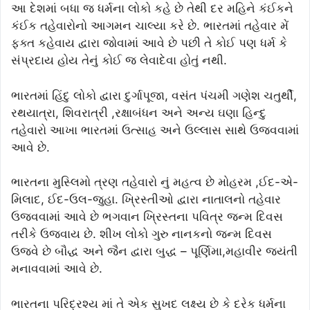
આ દેશમાં બધા જ ધર્મના લોકો કહે છે તેથી દર મહિને કંઈકને
કંઈક તહેવારોનો આગમન ચાલ્યા કરે છે. ભારતમાં તહેવાર મેં
ફક્ત કહેવાય દ્વારા જોવામાં આવે છે પછી તે કોઈ પણ ધર્મ કે
સંપ્રદાય હોય તેનું કોઈ જ લેવાદેવા હોતું નથી.
ભારતમાં હિંદુ લોકો દ્વારા દુર્ગાપૂજા, વસંત પંચમી ગણેશ ચતુર્થી,
રથયાત્રા, શિવરાત્રી ,રક્ષાબંધન અને અન્ય ઘણા હિન્દુ
તહેવારો આખા ભારતમાં ઉત્સાહ અને ઉલ્લાસ સાથે ઉજવવામાં
આવે છે.
ભારતના મુસ્લિમો ત્રણ તહેવારો નું મહત્વ છે મોહરમ ,ઈદ-એ-
મિલાદ, ઈદ-ઉલ-જુહા. ખ્રિસ્તીઓ દ્વારા નાતાલનો તહેવાર
ઉજવવામાં આવે છે ભગવાન ખ્રિસ્તના પવિત્ર જન્મ દિવસ
તરીકે ઉજવાય છે. શીખ લોકો ગુરુ નાનકનો જન્મ દિવસ
ઉજવે છે બૌદ્ધ અને જૈન દ્વારા બુદ્ધ – પૂર્ણિમા,મહાવીર જયંતી
મનાવવામાં આવે છે.
ભારતના પરિદ્રશ્ય માં તે એક સુખદ લક્ષ્ય છે કે દરેક ધર્મના