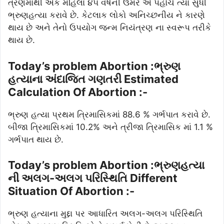
ત્રણમાંથી એક મહિલા ૪૫ વર્ષની ઉંમરે એ પહોંચે ત્યાં સુધી
ભ્રુણહત્યા કરાવે છે. કેટલાક લોકો અનિચ્છનીય ને કારણે
થાય છે અને તેનો ઉપયોગ જન્મ નિયંત્રણ ના સ્વરૂપ તરીકે
થાય છે.
Today’s problem Abortion :ભ્રુણ
હત્યાના અંદાજિત ગણતરી Estimated
Calculation Of Abortion :-
ભ્રુણ હત્યા પ્રથમ ત્રિમાસિકમાં 88.6 % ગર્ભપાત કરાવે છે.
બીજા ત્રિમાસિકમાં 10.2% અને ત્રીજા ત્રિમાસિક માં 1.1 %
ગર્ભપાત થાય છે.
Today’s problem Abortion :ભ્રુણહત્યા
ની અલગ-અલગ પરિસ્થિતિ Different
Situation Of Abortion :-
ભ્રુણ હત્યાના મુદ્દા પર આધારિત અલગ-અલગ પરિસ્થિતિ