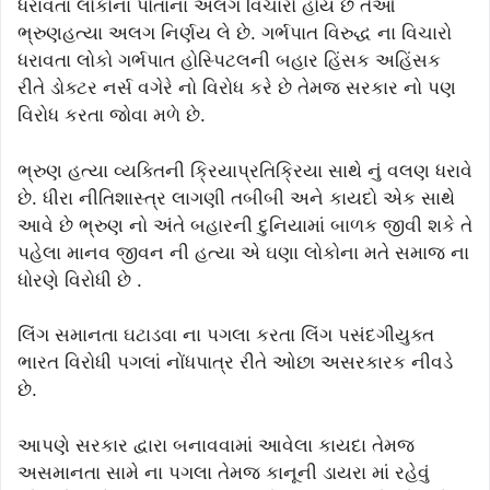
ધરાવતા લોકોના પોતાના અલગ વિચારો હોય છે તેઓ
ભ્રુણહત્યા અલગ નિર્ણય લે છે. ગર્ભપાત વિરુદ્ધ ના વિચારો
ધરાવતા લોકો ગર્ભપાત હોસ્પિટલની બહાર હિંસક અહિંસક
રીતે ડોક્ટર નર્સ વગેરે નો વિરોધ કરે છે તેમજ સરકાર નો પણ
વિરોધ કરતા જોવા મળે છે.
ભ્રુણ હત્યા વ્યક્તિની ક્રિયાપ્રતિક્રિયા સાથે નું વલણ ધરાવે
છે. ધીરા નીતિશાસ્ત્ર લાગણી તબીબી અને કાયદો એક સાથે
આવે છે ભ્રુણ નો અંતે બહારની દુનિયામાં બાળક જીવી શકે તે
પહેલા માનવ જીવન ની હત્યા એ ઘણા લોકોના મતે સમાજ ના
ધોરણે વિરોધી છે .
લિંગ સમાનતા ઘટાડવા ના પગલા કરતા લિંગ પસંદગીયુક્ત
ભારત વિરોધી પગલાં નોંધપાત્ર રીતે ઓછા અસરકારક નીવડે
છે.
આપણે સરકાર દ્વારા બનાવવામાં આવેલા કાયદા તેમજ
અસમાનતા સામે ના પગલા તેમજ કાનૂની ડાયરા માં રહેવું