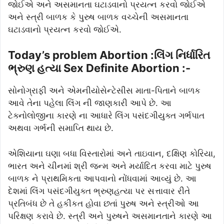
જોઈએ અને અસમાનતા ઘટાડવાનો પ્રયત્ન કરવો જોઈએ
અને સ્ત્રી બાળક કે પુરુષ બાળક વચ્ચેની અસમાનતા
ઘટાડવાનો પ્રયત્ન કરવો જોઈએ.
Today’s problem Abortion :લિંગ નિર્ધારિત
ભ્રુણ હત્યા Sex Definite Abortion :-
સોનોગ્રાફી અને એમનીયોસેન્ટેસીસ માતા-પિતાને બાળક
આવે તેના પહેલા લિંગ ની જાણકારી આપે છે. આ
ટેક્નોલોજીના કારણે ના આધારે લિંગ પસંદગીયુક્ત ગર્ભપાત
અથવા ગર્ભની સમાપ્તિ થાય છે.
એશિયાના ઘણા બધા વિસ્તારોમાં અને તાઇવાન, દક્ષિણ કોરિયા,
ભારત અને ચીનમાં શ્રી જન્મ અને મર્યાદિત કરવા માટે પુરુષ
બાળક ને પ્રાથમિકતા આપવાનો નોંધવામાં આવ્યું છે. આ
દેશમાં લિંગ પસંદગીયુક્ત ભ્રુણહત્યા પર સત્તાવાર રીતે
પ્રતિબંધ છે તે હકીકત હોવા છતાં પુરુષ અને સ્ત્રીઓ આ
પરિક્ષણ કરાવે છે. સ્ત્રી અને પુરુષને અસમાનતાને કારણે આ