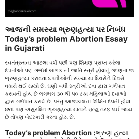
આજની સમસ્યા ભ્રુણહત્યા પર નિબંધ
Today’s problem Abortion Essay
in Gujarati
સ્વતંત્રતાના આટલા વર્ષો પછી પણ શિક્ષણ પ્રાપ્ત કરેલા
દંપતીઓ પણ ગર્ભમાં બાળક ની જાતિ સ્ત્રી હોવાનું જાણતા જ
ભ્રુણહત્યા કરાવતા દંપતીઓની સંખ્યા માં દિવસેને દિવસે
વધારો થઈ રહ્યો છે. ઘણી બધી સ્ત્રીઓ દવા દ્વારા ગર્ભપાત
કરાવતી હોય છે લગભગ ૩૦ થી ૫૦ ટકા મહિલાઓ દવાઓ
દ્વારા ગર્ભપાત કરાવે છે. પરંતુ આજકાલના શિક્ષિત દંપતી હોવા
છતાં પણ અસુરક્ષિત ભ્રુણહત્યા માતાને મૃત્યુ તરફ લઈ જાય
છે તોપણ બેદરકારી કરતા હોય છે.
Today’s problem Abortion :
ભ્રુણ હત્યા