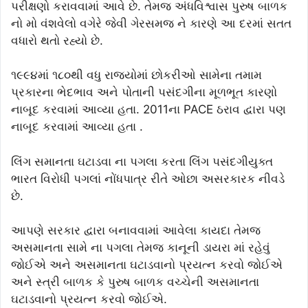
પરીક્ષણો કરાવવામાં આવે છે. તેમજ અંધવિશ્વાસ પુરુષ બાળક
નો મો વંશવેલો વગેરે જેવી ગેરસમજ ને કારણે આ દરમાં સતત
વધારો થતો રહ્યો છે.
૧૯૯૪માં ૧૮૦થી વધુ રાજ્યોમાં છોકરીઓ સામેના તમામ
પ્રકારના ભેદભાવ અને પોતાની પસંદગીના મૂળભૂત કારણો
નાબૂદ કરવામાં આવ્યા હતા. 2011ના PACE ઠરાવ દ્વારા પણ
નાબૂદ કરવામાં આવ્યા હતા .
લિંગ સમાનતા ઘટાડવા ના પગલા કરતા લિંગ પસંદગીયુક્ત
ભારત વિરોધી પગલાં નોંધપાત્ર રીતે ઓછા અસરકારક નીવડે
છે.
આપણે સરકાર દ્વારા બનાવવામાં આવેલા કાયદા તેમજ
અસમાનતા સામે ના પગલા તેમજ કાનૂની ડાયરા માં રહેવું
જોઈએ અને અસમાનતા ઘટાડવાનો પ્રયત્ન કરવો જોઈએ
અને સ્ત્રી બાળક કે પુરુષ બાળક વચ્ચેની અસમાનતા
ઘટાડવાનો પ્રયત્ન કરવો જોઈએ.