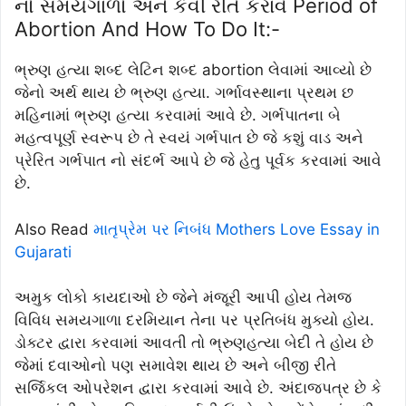
નો સમયગાળો અને કેવી રીતે કરાવે Period of
Abortion And How To Do It:-
ભ્રુણ હત્યા શબ્દ લેટિન શબ્દ abortion લેવામાં આવ્યો છે
જેનો અર્થ થાય છે ભ્રુણ હત્યા. ગર્ભાવસ્થાના પ્રથમ છ
મહિનામાં ભ્રુણ હત્યા કરવામાં આવે છે. ગર્ભપાતના બે
મહત્વપૂર્ણ સ્વરૂપ છે તે સ્વયં ગર્ભપાત છે જે કશું વાડ અને
પ્રેરિત ગર્ભપાત નો સંદર્ભ આપે છે જે હેતુ પૂર્વક કરવામાં આવે
છે.
Also Read
માતૃપ્રેમ પર નિબંધ Mothers Love Essay in
Gujarati
અમુક લોકો કાયદાઓ છે જેને મંજૂરી આપી હોય તેમજ
વિવિધ સમયગાળા દરમિયાન તેના પર પ્રતિબંધ મુક્યો હોય.
ડોક્ટર દ્વારા કરવામાં આવતી તો ભ્રુણહત્યા બેદી તે હોય છે
જેમાં દવાઓનો પણ સમાવેશ થાય છે અને બીજી રીતે
સર્જિકલ ઓપરેશન દ્વારા કરવામાં આવે છે. અંદાજપત્ર છે કે