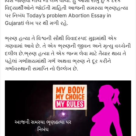
વિશે જાણવા નીચે નો લેખ વાંચો. હું આશા રાખું છું કે દરેક
વિદ્યાર્થીઓને જોઈતી માહિતી આજની સમસ્યા ભ્રુણહત્યા
પર નિબંધ Today’s problem Abortion Essay in
Gujarati લેખ પર થી મળી રહે.
ભ્રુણ હત્યા તે વિશ્વની સૌથી વિવાદસ્પદ મુદ્દામાંથી એક
ગણવામાં આવે છે. તે એક ભ્રુણની જીવન અને મૃત્યુ વચ્ચેની
દલીલ છે.ભ્રુણ હત્યા તે એક જન્મ લેવા માટે તૈયાર થાય તે
પહેલાં ગર્ભાશયમાંથી ગર્ભ અથવા ભ્રુણ ને દૂર કરીને
ગર્ભાવસ્થાની સમાપ્તિ નો ઉલ્લેખ છે.