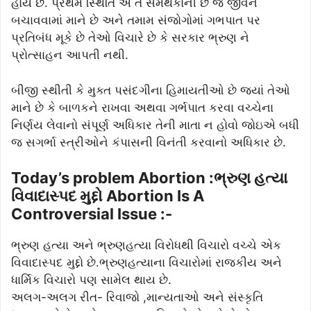
હોય છે. પ્રથમ સ્થિતિ એ તે સમર્થકોની છે જ જીવન
બચાવવામાં માને છે અને તમામ સંજોગોમાં ગભપાત પર
પ્રતિબંધ મૂકે છે તેઓ વિચારે છે કે સરકાર ભ્રુણ ને
પ્રોત્સાહન આપતી નથી.
બીજી સ્થીતી કે મુક્ત પસંદગીના હિમાયતીઓ છે જ્યાં તેઓ
માને છે કે બાળકને રાખવા અથવા ગર્ભપાત કરવા વચ્ચેના
નિર્ણય લેવાનો સંપૂર્ણ અધિકાર તેની માતા ન હોવો જોઇએ બધી
જ સગર્ભા સ્ત્રીઓને કંપાસની વિનંતી કરવાનો અધિકાર છે.
Today’s problem Abortion :ભ્રુણ હત્યા
વિવાદાસ્પદ મુદ્દો Abortion Is A
Controversial Issue :-
ભ્રુણ હત્યા અને ભ્રુણહત્યા વિરોધથી વિચારો વચ્ચે એક
વિવાદાસ્પદ મુદ્દો છે.ભ્રુણહત્યાના વિચારોમાં રાજકીય અને
ધાર્મિક વિચારો પણ સામેલ થાય છે.
અલગ-અલગ રીત- રિવાજો ,માન્યતાઓ અને સંસ્કૃતિ