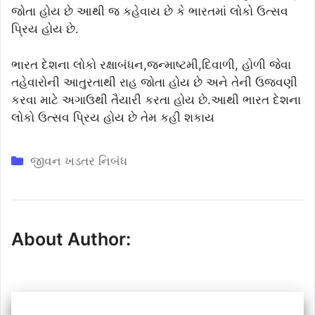
જોતા હોય છે આથી જ કહેવાય છે કે ભારતમાં લોકો ઉત્સવ
પ્રિય હોય છે.
ભારત દેશના લોકો રક્ષાબંધન,જન્માષ્ટમી,દિવાળી, હોળી જેવા
તહેવારોની આતુરતાથી રાહ જોતા હોય છે અને તેની ઉજવણી
કરવા માટે અગાઉથી તૈયારી કરતા હોય છે.આથી ભારત દેશના
લોકો ઉત્સવ પ્રિય હોય છે તેમ કહી શકાય
Categories
જીવન ખડતર નિબંધ
About Author: