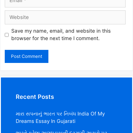
Website
Save my name, email, and website in this
browser for the next time I comment.
Recent Posts
મારા સપનાનું ભારત પર નિબંધ India Of My
Dreams Essay In Gujarati
ભારતે કરેલા અણુધડાકાની દુરગામી અસરો પર