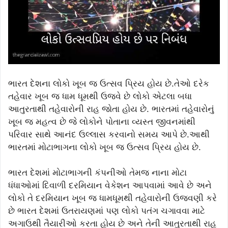
ભારત દેશના લોકો ખૂબ જ ઉત્સવ પ્રિય હોય છે.તેઓ દરેક
તહેવાર ખૂબ જ ધામ ધૂમથી ઉજવે છે લોકો એટલા બધા
આતુરતાથી તહેવારોની રાહ જોતા હોય છે. ભારતમાં તહેવારોનું
ખૂબ જ મહત્વ છે જે લોકોને પોતાના વ્યસ્ત જીવનમાંથી
પરિવાર સાથે આનંદ ઉલ્લાસ કરવાનો સમય આપે છે.આથી
ભારતમાં મોટાભાગના લોકો ખૂબ જ ઉત્સવ પ્રિય હોય છે.
ભારત દેશમાં મોટાભાગની કંપનીઓ તેમજ નાના મોટા
ધંધાઓમાં દિવાળી દરમિયાન વેકેશન આપવામાં આવે છે અને
લોકો તે દરમિયાન ખૂબ જ ધામધૂમથી તહેવારોની ઉજવણી કરે
છે ભારત દેશમાં ઉતરાયણમાં પણ લોકો પતંગ ચગાવવા માટે
અગાઉથી તૈયારીઓ કરતા હોય છે અને તેની આતુરતાથી રાહ