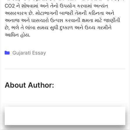
CO2 ને શોષવામાં અને તેનો ઉપયોગ કરવામાં અત્યંત
અસરકારક છે. મોટાભાગની બાજરી તેમની કઠિનતા અને
અનાજ અને ઘાસચારો ઉત્પન્ન કરવાની ક્ષમતા માટે જાણીતી
છે, ભલે તે લાંબા સમય સુધી દુષ્કાળ અને ઉચ્ચ ગરમીને
આધિન હોય.
Categories
Gujarati Essay
About Author: