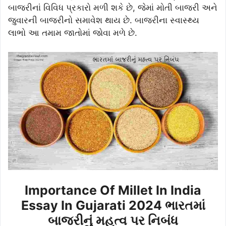
બાજરીનાં વિવિધ પ્રકારો મળી શકે છે, જેમાં મોતી બાજરી અને
જુવારની બાજરીનો સમાવેશ થાય છે. બાજરીના સ્વાસ્થ્ય
લાભો આ તમામ જાતોમાં જોવા મળે છે.
Importance Of Millet In India
Essay In Gujarati 2024 ભારતમાં
બાજરીનું મહત્વ પર નિબંધ