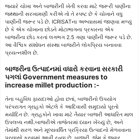
જ્યારે ચોખા અને બાજરીની ખેતી કરવા માટે જરૂરી પાણીના
જથ્થાની સરખામણી કરીએ તો તે સ્પષ્ટ છે કે ચોખાને વધુ
પાણીની જરૂર પડે છે. ICRISATના અભ્યાસમાં જાણવા મળ્યું
છે કે એક ચોખાના છોડને મોટાભાગના પ્રકારના એક
બાજરીના છોડ કરતાં લગભગ 2.5 ગણા પાણીની જરૂર પડે છે.
આ વૈશ્વિક સંશોધન સંસ્થા બાજરીને લોકપ્રિય બનાવવા
પ્રયત્નશીલ છે.
બાજરીના ઉત્પાદનમાં વધારો કરવાના સરકારી
પગલાં Government measures to
increase millet production :-
તેના બહુવિધ ફાયદાઓ હોવા છતાં, બાજરીનો ઉપયોગ
પરંપરાગત ગ્રાહકો એટલે કે આદિવાસી સમુદાયો પૂરતો
મર્યાદિત છે. ગ્રાહકોને ખાવા માટે તૈયાર બાજરી આધારિત માલ
ઉપલબ્ધ નથી.બાજરીએ તાજેતરમાં ધ્યાન ખેંચ્યું છે, અને
તેમાંથી સરળ અને મૂલ્યવર્ધિત પ્રક્રિયા ઉત્પાદનો મેળવવાના
પ્રયાસો કરવામાં આવી રહ્યા છે. બાજરી, જેમ કે જુવાર,