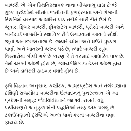
બાજરી એ એક સ્થિતિસ્થાપક નાના બીજવાળું ઘાસ છે જે
શુષ્ક પ્રદેશોમાં સીમાંત જમીનની ફળદ્રુપતા અને ભેજની
સ્થિતિમાં વરસાદ આધારિત પાક તરીકે સારી રીતે ઉગે છે.
જુવાર, ફિંગર બાજરી, ફોક્સટેલ બાજરી, પ્રોસો બાજરી અને
બાર્નયાર્ડ બાજરીનો સ્થાનિક રીતે ઉગાડવામાં આવતો સૌથી
જૂનો અનાજ અનાજ છે. જ્યારે ચોખા અને ઘઉંને પુષ્કળ
પાણી અને ખાતરની જરૂર પડે છે, ત્યારે બાજરી સૂકા
વિસ્તારોમાં ખીલી શકે છે કારણ કે તે વરસાદ આધારિત પાક છે.
તેમાં ચરબી ઓછી હોય છે, ગ્લાયકેમિક ઇન્ડેક્સ ઓછો હોય
છે અને ડાયેટરી ફાઇબર વધારે હોય છે.
કૃષિ વિજ્ઞાન અનુસાર, કર્ણાટક, આંધ્રપ્રદેશ અને તેલંગાણાના
દક્ષિણી રાજ્યોમાં બાજરીના ઉત્પાદનનું પુનરુત્થાન એ આ
પ્રદેશની સમૃદ્ધ જૈવવિવિધતાને જાળવી રાખતી વધુ
પર્યાવરણને અનુકૂળ ખેતી પદ્ધતિઓ તરફ એક પગલું છે.
ટકાઉપણાની દ્રષ્ટિએ અન્ય પાકો કરતાં બાજરીના ઘણા
ફાયદા છે.