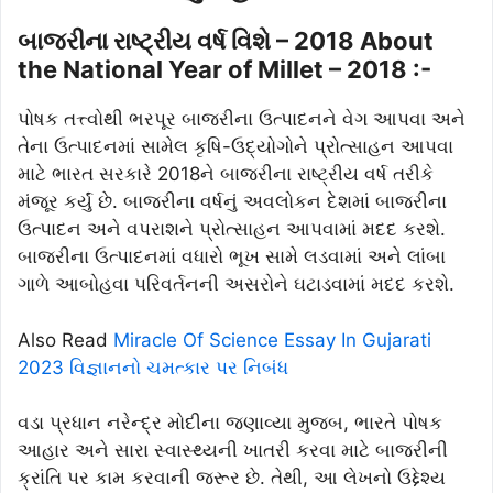
બાજરીના રાષ્ટ્રીય વર્ષ વિશે – 2018 About
the National Year of Millet – 2018 :-
પોષક તત્ત્વોથી ભરપૂર બાજરીના ઉત્પાદનને વેગ આપવા અને
તેના ઉત્પાદનમાં સામેલ કૃષિ-ઉદ્યોગોને પ્રોત્સાહન આપવા
માટે ભારત સરકારે 2018ને બાજરીના રાષ્ટ્રીય વર્ષ તરીકે
મંજૂર કર્યું છે. બાજરીના વર્ષનું અવલોકન દેશમાં બાજરીના
ઉત્પાદન અને વપરાશને પ્રોત્સાહન આપવામાં મદદ કરશે.
બાજરીના ઉત્પાદનમાં વધારો ભૂખ સામે લડવામાં અને લાંબા
ગાળે આબોહવા પરિવર્તનની અસરોને ઘટાડવામાં મદદ કરશે.
Also Read
Miracle Of Science Essay In Gujarati
2023 વિજ્ઞાનનો ચમત્કાર પર નિબંધ
વડા પ્રધાન નરેન્દ્ર મોદીના જણાવ્યા મુજબ, ભારતે પોષક
આહાર અને સારા સ્વાસ્થ્યની ખાતરી કરવા માટે બાજરીની
ક્રાંતિ પર કામ કરવાની જરૂર છે. તેથી, આ લેખનો ઉદ્દેશ્ય