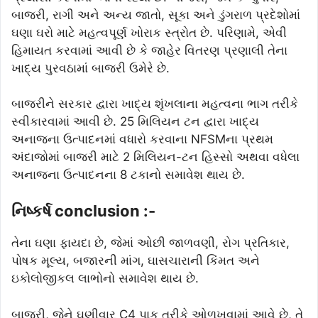
બાજરી, રાગી અને અન્ય જાતો, સૂકા અને ડુંગરાળ પ્રદેશોમાં
ઘણા ઘરો માટે મહત્વપૂર્ણ ખોરાક સ્ત્રોત છે. પરિણામે, એવી
હિમાયત કરવામાં આવી છે કે જાહેર વિતરણ પ્રણાલી તેના
ખાદ્ય પુરવઠામાં બાજરી ઉમેરે છે.
બાજરીને સરકાર દ્વારા ખાદ્ય શૃંખલાના મહત્વના ભાગ તરીકે
સ્વીકારવામાં આવી છે. 25 મિલિયન ટન દ્વારા ખાદ્ય
અનાજના ઉત્પાદનમાં વધારો કરવાના NFSMના પ્રથમ
અંદાજોમાં બાજરી માટે 2 મિલિયન-ટન હિસ્સો અથવા વધેલા
અનાજના ઉત્પાદનના 8 ટકાનો સમાવેશ થાય છે.
નિષ્કર્ષ conclusion :-
તેના ઘણા ફાયદા છે, જેમાં ઓછી જાળવણી, રોગ પ્રતિકાર,
પોષક મૂલ્ય, બજારની માંગ, ઘાસચારાની કિંમત અને
ઇકોલોજીકલ લાભોનો સમાવેશ થાય છે.
બાજરી, જેને ઘણીવાર C4 પાક તરીકે ઓળખવામાં આવે છે, તે