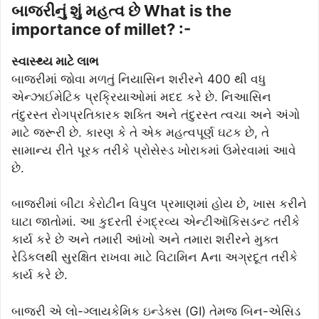
બાજરીનું શું મહત્વ છે What is the
importance of millet? :-
સ્વાસ્થ્ય માટે લાભ
બાજરીમાં જોવા મળતું નિયાસિન શરીરને 400 થી વધુ
એન્ઝાઈમેટિક પ્રક્રિયાઓમાં મદદ કરે છે. નિઆસિન
તંદુરસ્ત રોગપ્રતિકારક શક્તિ અને તંદુરસ્ત ત્વચા અને અંગો
માટે જરૂરી છે. કારણ કે તે એક મહત્વપૂર્ણ ઘટક છે, તે
સામાન્ય રીતે પૂરક તરીકે પ્રોસેસ્ડ ખોરાકમાં ઉમેરવામાં આવે
છે.
બાજરીમાં બીટા કેરોટીન વિપુલ પ્રમાણમાં હોય છે, ખાસ કરીને
ઘાટા જાતોમાં. આ કુદરતી રંગદ્રવ્ય એન્ટીઑકિસડન્ટ તરીકે
કાર્ય કરે છે અને તમારી આંખો અને તમારા શરીરને મુક્ત
રેડિકલથી સુરક્ષિત રાખવા માટે વિટામિન Aના અગ્રદૂત તરીકે
કાર્ય કરે છે.
બાજરી એ લો-ગ્લાયકેમિક ઇન્ડેક્સ (GI) તેમજ બિન-એસિડ