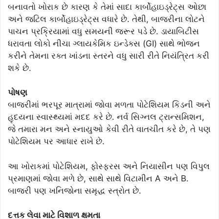
બનાવતો ખોરાક છે કારણ કે તેમાં સાદા કાર્બોહાઇડ્રેટ્સ ઓછા
અને જટિલ કાર્બોહાઇડ્રેટ્સ વધારે છે. તેથી, બાજરીના લોટને
પાચન પ્રક્રિયામાં વધુ સમયની જરૂર પડે છે. ડાયાબિટીસ
ધરાવતા લોકો નીચા ગ્લાયકેમિક ઇન્ડેક્સ (GI) સાથે ભોજન
કરીને તેમના રક્ત ખાંડના સ્તરને વધુ સારી રીતે નિયંત્રિત કરી
શકે છે.
પોષણ
બાજરીમાં ભરપૂર માત્રામાં જોવા મળતા પોટેશિયમ કિડની અને
હૃદયના સ્વાસ્થ્યમાં મદદ કરે છે. નર્વ સિગ્નલ ટ્રાન્સમિશન,
જે તમારા મન અને સ્નાયુઓ કેવી રીતે વાતચીત કરે છે, તે પણ
પોટેશિયમ પર આધાર રાખે છે.
આ ખોરાકમાં પોટેશિયમ, ફોસ્ફરસ અને નિયાસીન પણ વિપુલ
પ્રમાણમાં જોવા મળે છે, સાથે સાથે વિટામીન A અને B.
બાજરી પણ ખનિજોના સમૃદ્ધ સ્ત્રોત છે.
દત્તક લેવા માટે વિશાળ ક્ષમતા