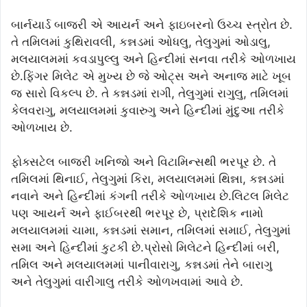
બાર્નયાર્ડ બાજરી એ આયર્ન અને ફાઇબરનો ઉચ્ચ સ્ત્રોત છે.
તે તમિલમાં કુથિરાવલી, કન્નડમાં ઓધલુ, તેલુગુમાં ઓડાલુ,
મલયાલમમાં કવડાપુલ્લુ અને હિન્દીમાં સનવા તરીકે ઓળખાય
છે.ફિંગર મિલેટ એ મુખ્ય છે જે ઓટ્સ અને અનાજ માટે ખૂબ
જ સારો વિકલ્પ છે. તે કન્નડમાં રાગી, તેલુગુમાં રાગુલુ, તમિલમાં
કેલવરાગુ, મલયાલમમાં કુવારુગુ અને હિન્દીમાં મુંદુઆ તરીકે
ઓળખાય છે.
ફોક્સટેલ બાજરી ખનિજો અને વિટામિન્સથી ભરપૂર છે. તે
તમિલમાં થિનાઈ, તેલુગુમાં કિરા, મલયાલમમાં થિન્ના, કન્નડમાં
નવાને અને હિન્દીમાં કંગની તરીકે ઓળખાય છે.લિટલ મિલેટ
પણ આયર્ન અને ફાઈબરથી ભરપૂર છે, પ્રાદેશિક નામો
મલયાલમમાં ચામા, કન્નડમાં સમાન, તમિલમાં સમાઈ, તેલુગુમાં
સમા અને હિન્દીમાં કુટકી છે.પ્રોસો મિલેટને હિન્દીમાં બરી,
તમિલ અને મલયાલમમાં પાનીવારાગુ, કન્નડમાં તેને બારાગુ
અને તેલુગુમાં વારીગાલુ તરીકે ઓળખવામાં આવે છે.