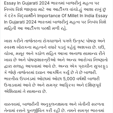
Essay In Gujarati 2024 ભારતમાં બાજરીનું મહત્વ પર
નિબંધ વિશે જાણવા માટે આ આર્ટીકલ વાંચો.હું આશા રાખું છું
કે દરેક વિદ્યાર્થીને Importance Of Millet In India Essay
In Gujarati 2024 ભારતમાં બાજરીનું મહત્વ પર નિબંધ વિશે
માહિતી આ આર્ટીકલ પરથી મળી રહે.
ખાસ કરીને તાજેતરના રોગચાળાને પગલે ઉત્કૃષ્ટ પોષણ અને
સ્વસ્થ ખોરાકના મહત્વને વધારે પડતું કહેવું અશક્ય છે. ઘઉં,
ચોખા, મસૂર અને કઠોળ સહિત આખા અનાજ સામાન્ય રીતે
ખાય છે અને પોષણશાસ્ત્રીઓ અને અન્ય આરોગ્ય નિષ્ણાતો
દ્વારા સલાહ આપવામાં આવે છે. અન્ય એક પ્રાચીન સુપરફૂડ
કે જેણે તાજેતરમાં ધ્યાન આકર્ષિત કર્યું છે તે છે બાજરી.
ભારતીય ઉપખંડમાં ઓછામાં ઓછા 5,000 વર્ષથી બાજરી
ઉગાડવામાં આવે છે અને સમગ્ર આફ્રિકા અને દક્ષિણપૂર્વ
એશિયામાં તે સામાન્ય છે.
વાસ્તવમાં, બાજરીની અનુકૂલનક્ષમતા અને ખેતીની સરળતા
તેનામાં રસને પુનર્જીવિત કરી રહી છે. તમને સમગ્ર ભારતમાં