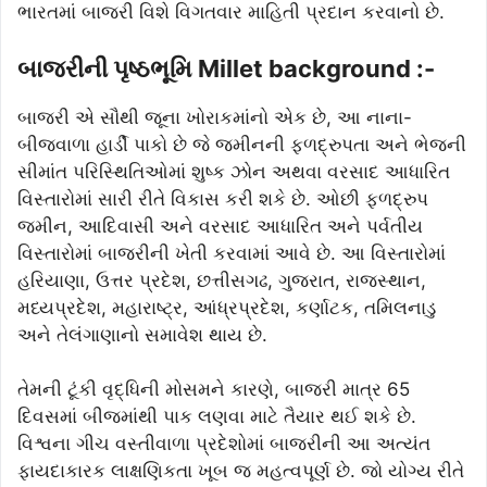
ભારતમાં બાજરી વિશે વિગતવાર માહિતી પ્રદાન કરવાનો છે.
બાજરીની પૃષ્ઠભૂમિ Millet background :-
બાજરી એ સૌથી જૂના ખોરાકમાંનો એક છે, આ નાના-
બીજવાળા હાર્ડી પાકો છે જે જમીનની ફળદ્રુપતા અને ભેજની
સીમાંત પરિસ્થિતિઓમાં શુષ્ક ઝોન અથવા વરસાદ આધારિત
વિસ્તારોમાં સારી રીતે વિકાસ કરી શકે છે. ઓછી ફળદ્રુપ
જમીન, આદિવાસી અને વરસાદ આધારિત અને પર્વતીય
વિસ્તારોમાં બાજરીની ખેતી કરવામાં આવે છે. આ વિસ્તારોમાં
હરિયાણા, ઉત્તર પ્રદેશ, છત્તીસગઢ, ગુજરાત, રાજસ્થાન,
મધ્યપ્રદેશ, મહારાષ્ટ્ર, આંધ્રપ્રદેશ, કર્ણાટક, તમિલનાડુ
અને તેલંગાણાનો સમાવેશ થાય છે.
તેમની ટૂંકી વૃદ્ધિની મોસમને કારણે, બાજરી માત્ર 65
દિવસમાં બીજમાંથી પાક લણવા માટે તૈયાર થઈ શકે છે.
વિશ્વના ગીચ વસ્તીવાળા પ્રદેશોમાં બાજરીની આ અત્યંત
ફાયદાકારક લાક્ષણિકતા ખૂબ જ મહત્વપૂર્ણ છે. જો યોગ્ય રીતે