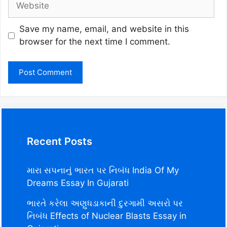
Save my name, email, and website in this
browser for the next time I comment.
Recent Posts
મારા સપનાનું ભારત પર નિબંધ India Of My
Dreams Essay In Gujarati
ભારતે કરેલા અણુધડાકાની દુરગામી અસરો પર
નિબંધ Effects of Nuclear Blasts Essay in