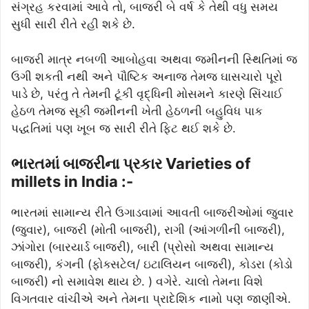
સંગ્રહ કરવામાં આવે તો, બાજરી બે વર્ષ કે તેથી વધુ સમય
સુધી સારી રીતે રહી શકે છે.
બાજરી માત્ર નબળી આબોહવા અથવા જમીનની સ્થિતિમાં જ
ઉગી શકતી નથી અને પૌષ્ટિક અનાજ તેમજ ઘાસચારો પૂરો
પાડે છે, પરંતુ તે તેમની ટૂંકી વૃદ્ધિની મોસમને કારણે સિંચાઈ
હેઠળ તેમજ સૂકી જમીનની ખેતી હેઠળની બહુવિધ પાક
પદ્ધતિમાં પણ ખૂબ જ સારી રીતે ફિટ થઈ શકે છે.
ભારતમાં બાજરીના પ્રકાર Varieties of
millets in India :-
ભારતમાં સામાન્ય રીતે ઉગાડવામાં આવતી બાજરીઓમાં જુવાર
(જુવાર), બાજરી (મોતી બાજરી), રાગી (આંગળીની બાજરી),
ઝાંગોરા (બારયાર્ડ બાજરી), બારી (પ્રોસો અથવા સામાન્ય
બાજરી), કંગની (ફોક્સટેલ/ ઇટાલિયન બાજરી), કોડરા (કોડો
બાજરી) નો સમાવેશ થાય છે. ) વગેરે. ચાલો તેમના વિશે
વિગતવાર વાંચીએ અને તેમના પ્રાદેશિક નામો પણ જાણીએ.