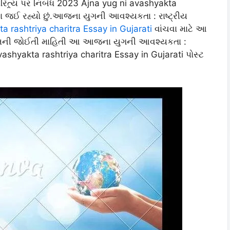
િત્ર્ય પર નિબંધ 2023 Ajna yug ni avashyakta
વા જઈ રહ્યો છું.આજના યુગની આવશ્યકતા : રાષ્ટ્રીય
a rashtriya charitra Essay in Gujarati
વાંચવા માટે આ
ર્થીને તેમની જોઈતી માહિતી આ આજના યુગની આવશ્યકતા :
avashyakta rashtriya charitra Essay in Gujarati પોસ્ટ