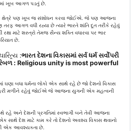
વમાં ખૂબ આગળ પડતું છે.
ી ક્ષેત્રે પણ ખૂબ જ સંશોધન કરવા જોઈએ. જે પણ આજના
રફ આગળ વધી રહ્યા છે ત્યારે ભારતે શાંતિ દૂત તરીકે રહેવું
 રક્ષા માટે શસ્ત્રો તેમજ સૈન્ય શક્તિ વધારવા પર ભાર
િયાત છે.
િત્ર્ય :
ભારત દેશના વિકાસમાં સર્વ ધર્મ સર્વોપરી
પરિબળ : Religious unity is most powerful
ં ઘણા બધા ધર્મના લોકો એક સાથે રહે છે જો દેશનો વિકાસ
ફરી મળીને રહેવું જોઈએ જે આજના યુગની એક મહત્વની
થે રહે અને દેશની પ્રગતિમાં સ્વભાગી બને તેવી આજના
 એક સાથે દેશ માટે કામ કરે તો દેશનો અવશ્ય વિકાસ થવાનો
ની એક આવશ્યકતા છે.