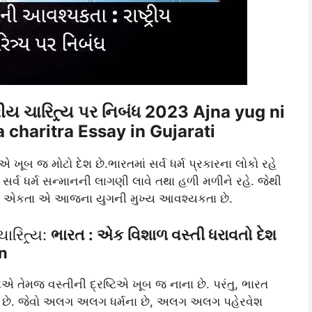
ય ચારિત્ર્ય પર નિબંધ 2023 Ajna yug ni
 charitra Essay in Gujarati
ખૂબ જ મોટો દેશ છે.ભારતમાં સર્વ ધર્મ પ્રકારના લોકો રહે
્વ ધર્મ સન્માનની લાગણી લાવે તથા હળી મળીને રહે. જેથી
ટ્રીય એકતા એ આજના યુગની મુખ્ય આવશ્યકતા છે.
રિત્ર્ય:
ભારત : એક વિશાળ વસ્તી ધરાવતો દેશ
n
એ તેમજ વસ્તીની દ્રષ્ટિએ ખૂબ જ નાના છે. પરંતુ, ભારત
સે છે. જેવો અલગ અલગ ધર્મના છે, અલગ અલગ પહેરવેશ