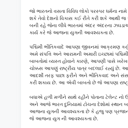
જો ભારતનો વસતા વિવિધ લોકો પરસ્પર ધર્મના નામે
શકે તેવો દેશનો વિકાસ કઈ રીતે કરી શકે આથી જ
બની રહે જેના લીધે ભારતમાં અંદર અંદરના ઝઘડ
કાર્ય કરે જે આજના યુગની આવશ્યકતા છે.
પશ્ચિમી ભૌતિકવાદે આપણા જીવનમાં આક્રમણ કર્યું
અમે સંપત્તિ અને આરામની અમારી ઇચ્છામાં પશ્ચિ
બાબતોમાં વ્યસ્ત હોવાને કારણે, આપણી પાસે ખરેખર 
ચોક્કસ આપણું રાષ્ટ્રીય પાત્ર બદલાઈ રહ્યું 
આદર્શો તરફ પાછા ફરીને અને ભૌતિકવાદ અને સંસાર
કરી શકાય છે. આ એવી બાબતો છે જે આપણા રાષ્ટ્રીય
બધાએ હળી મળીને સાથે રહીને પોતાના ટેલેન્ટ નો
અને આજે ભારત દુનિયામાં ટોચના દેશોમાં સ્થાન 
આજના યુગની આવશ્યકતા છે કે હજુ પણ પ્રજાનો સ
જે આજના યુગ ની આવશ્યકતા છે.