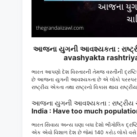
આજના યુગની આવશ્યકતા : રાષ્ટ્રી
avashyakta rashtriya
ભારત આપણો દેશ વિસ્તારની તેમજ વસ્તીની દ્રષ્ટિએ 
છે આજના યુગની આવશ્યકતા છે એ લોકો પરસ્પર સર
રાષ્ટ્રીય એકતા તથા રાષ્ટ્રનો વિકાસ થાય રાષ્
આજના યુગની આવશ્યકતા : રાષ્ટ્રીય ચા
India : Have too much populatio
ભારત સિવાય અન્ય ઘણા બધા દેશો ભૌગોલિક દ્રષ્ટિ
એક એવો વિશાળ દેશ છે જેમાં 140 કરોડ લોકો વ