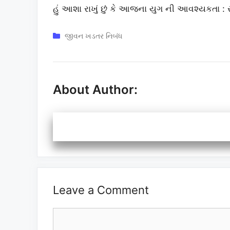
હું આશા રાખું છું કે આજના યુગ ની આવશ્યકતા : રા
Categories
જીવન ખડતર નિબંધ
About Author:
Leave a Comment
Comment