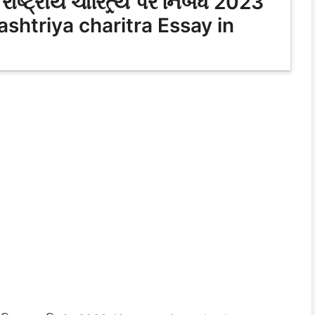
્ટ્રીય ચારિત્ર્ય પર નિબંધ 2023
ashtriya charitra Essay in