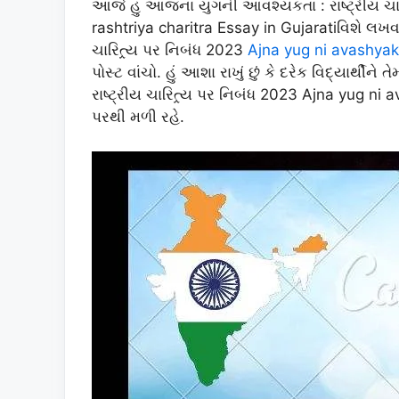
આજે હું આજના યુગની આવશ્યકતા : રાષ્ટ્રીય ચાર
rashtriya charitra Essay in Gujaratiવિશે લખ
ચારિત્ર્ય પર નિબંધ 2023
Ajna yug ni avashyakt
પોસ્ટ વાંચો. હું આશા રાખું છું કે દરેક વિદ્યા
રાષ્ટ્રીય ચારિત્ર્ય પર નિબંધ 2023 Ajna yug ni 
પરથી મળી રહે.