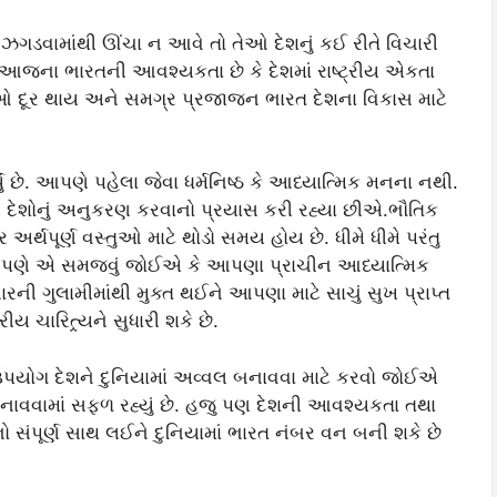
 ઝગડવામાંથી ઊંચા ન આવે તો તેઓ દેશનું કઈ રીતે વિચારી
 આજના ભારતની આવશ્યકતા છે કે દેશમાં રાષ્ટ્રીય એકતા
ાઓ દૂર થાય અને સમગ્ર પ્રજાજન ભારત દેશના વિકાસ માટે
 છે. આપણે પહેલા જેવા ધર્મનિષ્ઠ કે આધ્યાત્મિક મનના નથી.
મી દેશોનું અનુકરણ કરવાનો પ્રયાસ કરી રહ્યા છીએ.ભૌતિક
અર્થપૂર્ણ વસ્તુઓ માટે થોડો સમય હોય છે. ધીમે ધીમે પરંતુ
છે. આપણે એ સમજવું જોઈએ કે આપણા પ્રાચીન આધ્યાત્મિક
ની ગુલામીમાંથી મુક્ત થઈને આપણા માટે સાચું સુખ પ્રાપ્ત
 ચારિત્ર્યને સુધારી શકે છે.
 ઉપયોગ દેશને દુનિયામાં અવ્વલ બનાવવા માટે કરવો જોઈએ
બનાવવામાં સફળ રહ્યું છે. હજુ પણ દેશની આવશ્યકતા તથા
ંપૂર્ણ સાથ લઈને દુનિયામાં ભારત નંબર વન બની શકે છે