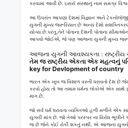
કરવામાં આવી છે. ઇસરો સંસ્થાનું નામ સમગ્ર વિશ્
આ ઉપરાંત આપણા દેશમાં વિજ્ઞાન અને ટેકનોલોજ
યુગની મુખ્ય જરૂરિયાત છે અન્ય દેશો સશક્તિકરણ ત
યોગ્ય છે.પરંતુ,તેને પોતાના દેશની પોતાના સીમાઓની
આપવો જોઈએ, જે પણ આજના યુગની મુખ્ય જરૂર
આજના યુગની આવશ્યકતા : રાષ્ટ્રીય ચાર
તેમ જ રાષ્ટ્રીય એકતા એક મહત્વનું 
key for Devlopment of country
ભારત એક ખૂબ જ વિશાળ વસ્તી ધરાવતો દેશ છે જેમા
કરવો હોય તો આ તમામ ધર્મના લોકોએ એક સાથે 
માગ છે.
જો સર્વ ધર્મ ધરાવતા વ્યક્તિઓ હળી મળીને એક સા
યુગની માંગ છે. જો તેઓ પરસ્પર ના વિરોધ ભૂલીને
જ છે જેને કોઈ રોકી શકતું નથી. એ આજના યુગ