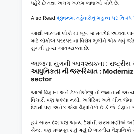
પહેરે છે તથા અલગ અલગ ભાષાઓ બોલે છે.
Also Read
જીવનમાં તહેવારોનું મહત્ત્વ પર નિબં
આથી ભારતમાં લોકો માં ખૂબ જ મતભેદ આવવા લાગ
માટે લોકોએ પરસ્પર ના વિરોધ ભૂલીને એક થવું જ
યુગની મુખ્ય આવશ્યકતા છે.
આજના યુગની આવશ્યકતા : રાષ્ટ્રીય ચાર
આધુનિકતા ની જરૂરિયાત : Moderniz
sector
આજે વિજ્ઞાન અને ટેકનોલોજી નો જમાનામાં અન્
વિચારી પણ શકયા નથી. અમેરિકા અને ચીન જેવા 
દેશમાં પણ અનેક એવા વૈજ્ઞાનિકો છે કે જે વિજ્ઞાન
હવે ભારત દેશ પણ અન્ય દેશોની સરખામણીએ અતિ આધ
સૈન્ય પણ મજબૂત થતું ગયું છે ભારતીય વૈજ્ઞાનિકો 