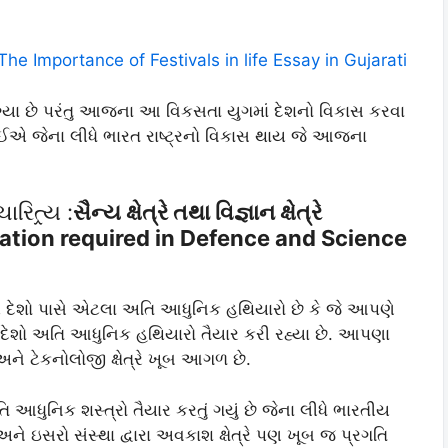
ધ The Importance of Festivals in life Essay in Gujarati
્યા છે પરંતુ આજના આ વિકસતા યુગમાં દેશનો વિકાસ કરવા
ોઈએ જેના લીધે ભારત રાષ્ટ્રનો વિકાસ થાય જે આજના
િત્ર્ય :
સૈન્ય ક્ષેત્રે તથા વિજ્ઞાન ક્ષેત્રે
ation required in Defence and Science
ય દેશો પાસે એટલા અતિ આધુનિક હથિયારો છે કે જે આપણે
દેશો અતિ આધુનિક હથિયારો તૈયાર કરી રહ્યા છે. આપણા
 અને ટેકનોલોજી ક્ષેત્રે ખૂબ આગળ છે.
ુનિક શસ્ત્રો તૈયાર કરતું ગયું છે જેના લીધે ભારતીય
અને ઇસરો સંસ્થા દ્વારા અવકાશ ક્ષેત્રે પણ ખૂબ જ પ્રગતિ