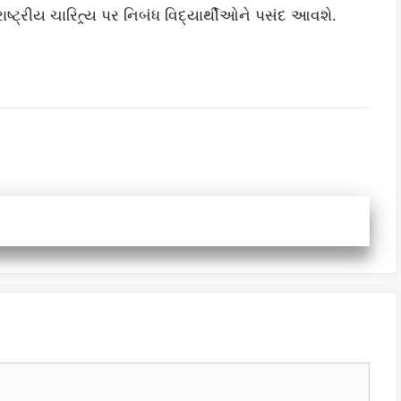
ષ્ટ્રીય ચારિત્ર્ય પર નિબંધ વિદ્યાર્થીઓને પસંદ આવશે.