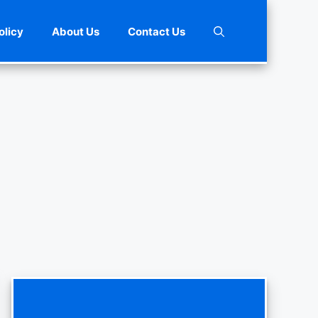
olicy
About Us
Contact Us