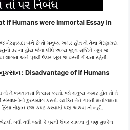
hat if Humans were Immortal Essay in
મજ ગેરફાયદા બંને છે તો મનુષ્ય અમર હોત તો તેના ગેરફાયદા
્તુનો ડર ના હોય જેના લીધે અન્ય જીવ સૃષ્ટિને ખૂબ જ
ા લાગતા અને પૃથ્વી ઉપર ખૂબ જ વસ્તી ગીચતા રહેતી.
થતા નુકસાન : Disadvantage of if Humans
 તો તે ભગવાનમાં વિશ્વાસ કરતો. જો મનુષ્ય અમર હોત તો તે
ણી સંસાધનોનો દુરુપયોગ કરતો. વ્યક્તિ તેને ગમતી મનોકામના
ાં હિંસા તોફાન છલ કપટ કરવામાં પણ અથવા તો નહીં.
એટલી બધી વધી જતી કે પૃથ્વી ઉપર ચાલવા નું પણ મુશ્કેલ