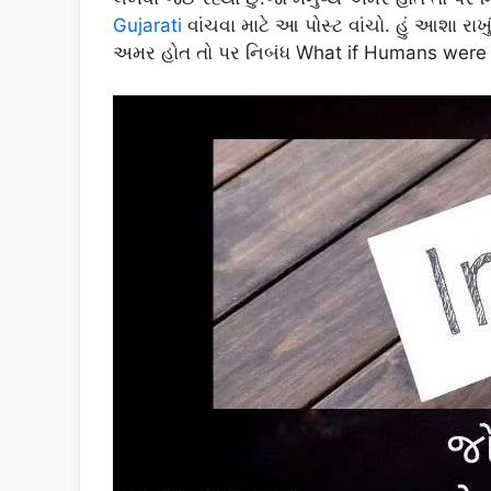
Gujarati
વાંચવા માટે આ પોસ્ટ વાંચો. હું આશા રાખુ
અમર હોત તો પર નિબંધ What if Humans were Im