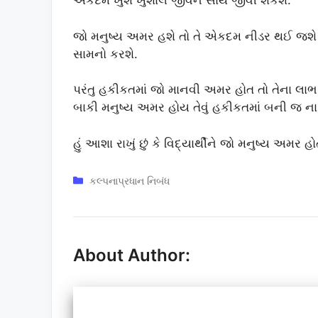
એકદમ ખુશ ખુશાલ જીવન સાથે જીવી શકશે.
જો મનુષ્ય અમર હશે તો તે એકદમ નીડર થઈ જ
સામનો કરશે.
પરંતુ હકીકતમાં જો માનવી અમર હોત તો તેના લા
બાકી મનુષ્ય અમર હોય તેવું હકીકતમાં બની જ ના
હું આશા રાખું છું કે વિદ્યાર્થીને જો મનુષ્ય અમર
Categories
કલ્પનાપ્રધાન નિબંધ
About Author: