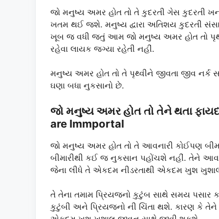
જો મનુષ્ય અમર હોત તો તે કુદરતી ગેસ કુદરતી 
ખતમ થઈ જશે. મનુષ્ય દ્વારા અતિશય કુદરતી સંસાધન
ખૂબ જ વધી જતું આમ જો મનુષ્ય અમર હોત તો પૃથ્
રહેવા લાયક જગ્યા રહેતી નહીં.
મનુષ્ય અમર હોત તો તે પૃથ્વીને જીવતા જીવ નર્
ઘણા બધા નુકસાનો છે.
જો મનુષ્ય અમર હોત તો તેને થતા ફા
are Immportal
જો મનુષ્ય અમર હોત તો તે આવનારી કોઈપણ બીમા
બીમારીથી કઈ જ નુકસાન પહોંચશે નહીં. તેને આવ
જેના લીધે તે એકદમ નીડરતાથી એકદમ ખુશ ખુશા
તે તેના તમામ પ્રિયજનો કુટુંબ સાથે સમય પસાર કરી
કુટુંબી અને પ્રિયજનો ની ચિંતા થશે. કારણ કે તેન