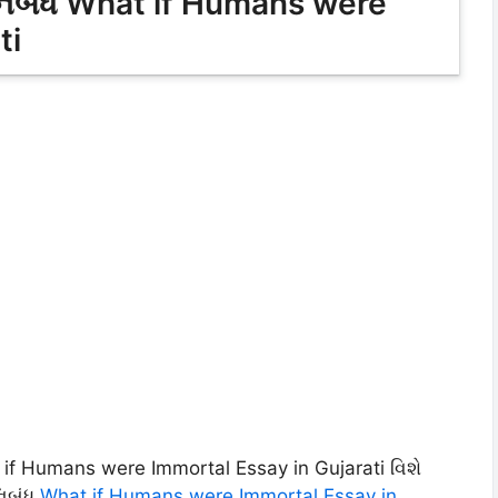
 નિબંધ What if Humans were
ti
 if Humans were Immortal Essay in Gujarati વિશે
િબંધ
What if Humans were Immortal Essay in