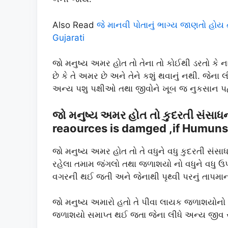
Also Read
જે માનવી પોતાનું ભાગ્ય જાણતો હોય
Gujarati
જો મનુષ્ય અમર હોત તો તેના તો કોઈથી ડરતો કે ના
છે કે તે અમર છે અને તેને કશું થવાનું નથી. જેના
અન્ય પશુ પક્ષીઓ તથા જીવોને ખૂબ જ નુકસાન પહ
જો મનુષ્ય અમર હોત તો કુદરતી સંસાધન
reaources is damged ,if Humun
જો મનુષ્ય અમર હોત તો તે વધુને વધુ કુદરતી સંસ
રહેલા તમામ જંગલો તથા જળાશયો નો વધુને વધુ ઉપય
વગરની થઈ જતી અને જેનાથી પૃથ્વી પરનું તાપમાન
જો મનુષ્ય અમારો હતો તે પીવા લાયક જળાશયોનો વ
જળાશયો સમાપ્ત થઈ જતા જેના લીધે અન્ય જીવ સૃ