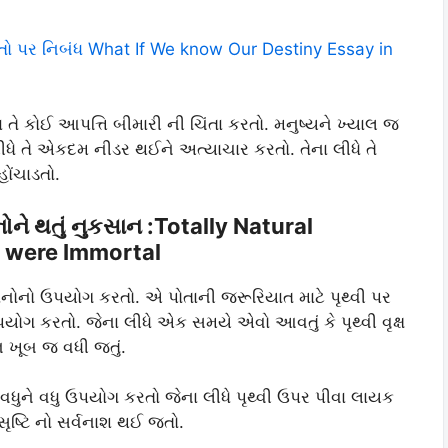
 તો પર નિબંધ What If We know Our Destiny Essay in
 તે કોઈ આપત્તિ બીમારી ની ચિંતા કરતો. મનુષ્યને ખ્યાલ જ
 લીધે તે એકદમ નીડર થઈને અત્યાચાર કરતો. તેના લીધે તે
ોંચાડતો.
ોને થતું નુકસાન :Totally Natural
s were Immortal
ાધનોનો ઉપયોગ કરતો. એ પોતાની જરૂરિયાત માટે પૃથ્વી પર
ોગ કરતો. જેના લીધે એક સમયે એવો આવતું કે પૃથ્વી વૃક્ષ
 ખૂબ જ વધી જતું.
ધુને વધુ ઉપયોગ કરતો જેના લીધે પૃથ્વી ઉપર પીવા લાયક
ષ્ટિ નો સર્વનાશ થઈ જતો.