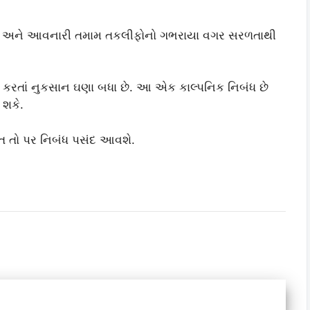
શે અને આવનારી તમામ તકલીફોનો ગભરાયા વગર સરળતાથી
ભ કરતાં નુકસાન ઘણા બધા છે. આ એક કાલ્પનિક નિબંધ છે
 શકે.
 હોત તો પર નિબંધ પસંદ આવશે.