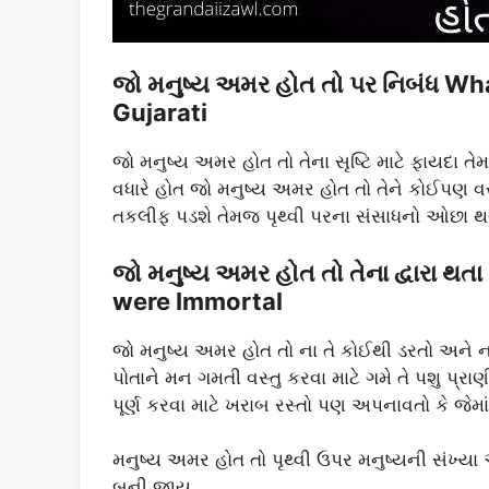
જો મનુષ્ય અમર હોત તો પર નિબંધ W
Gujarati
જો મનુષ્ય અમર હોત તો તેના સૃષ્ટિ માટે ફાયદા તે
વધારે હોત જો મનુષ્ય અમર હોત તો તેને કોઈપણ વસ
તકલીફ પડશે તેમજ પૃથ્વી પરના સંસાધનો ઓછા થવ
જો મનુષ્ય અમર હોત તો તેના દ્વારા 
were Immortal
જો મનુષ્ય અમર હોત તો ના તે કોઈથી ડરતો અને ના
પોતાને મન ગમતી વસ્તુ કરવા માટે ગમે તે પશુ પ્રા
પૂર્ણ કરવા માટે ખરાબ રસ્તો પણ અપનાવતો કે જેમ
મનુષ્ય અમર હોત તો પૃથ્વી ઉપર મનુષ્યની સંખ્યા 
બની જાય.