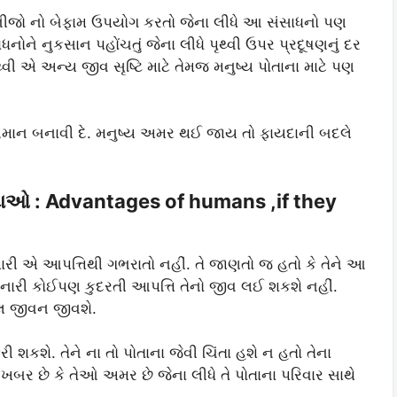
ખનીજો નો બેફામ ઉપયોગ કરતો જેના લીધે આ સંસાધનો પણ
ોને નુકસાન પહોંચતું જેના લીધે પૃથ્વી ઉપર પ્રદૂષણનું દર
વી એ અન્ય જીવ સૃષ્ટિ માટે તેમજ મનુષ્ય પોતાના માટે પણ
ક સમાન બનાવી દે. મનુષ્ય અમર થઈ જાય તો ફાયદાની બદલે
યદાઓ : Advantages of humans ,if they
રી એ આપત્તિથી ગભરાતો નહીં. તે જાણતો જ હતો કે તેને આ
નારી કોઈપણ કુદરતી આપત્તિ તેનો જીવ લઈ શકશે નહીં.
લ જીવન જીવશે.
 શકશે. તેને ના તો પોતાના જેવી ચિંતા હશે ન હતો તેના
ે ખબર છે કે તેઓ અમર છે જેના લીધે તે પોતાના પરિવાર સાથે