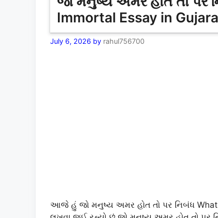
જો મનુષ્ય અમર હોત તો પર
Immortal Essay in Gujara
July 6, 2026
by
rahul756700
આજે હું જો મનુષ્ય અમર હોત તો પર નિબંધ What
લખવા જઈ રહ્યો છું.જો મનુષ્ય અમર હોત તો પર ન