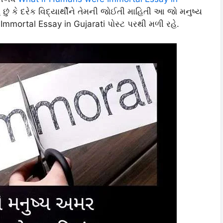
ં છું કે દરેક વિદ્યાર્થીને તેમની જોઈતી માહિતી આ જો મનુષ્ય
mortal Essay in Gujarati પોસ્ટ પરથી મળી રહે.