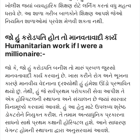
ખોલીશ જ્યાં વ્યવહારિક શિક્ષણ રોટે લર્નિંગ કરતાં વધુ મહત્વ
ધરાવે છે. આ શાળા ગરીબ બાળકોને શિક્ષણ આપશે જેઓ
નિયમિત શાળાઓમાં પ્રવેશ મેળવી શકતા નથી.
જો હું કરોડપતિ હોત તો માનવતાવાદી કાર્ય
Humanitarian work if I were a
millionaire:-
જો કે, જો હું કરોડપતિ બનીશ તો મારું પ્રબળ જુસ્સો
માનવતાવાદી કાર્ય કરવાનું છે. ખાસ કરીને રોગ અને ભૂખના
કારણે માનવીય વેદનાના દ્રશ્યોથી હું હંમેશા ઊંડો પ્રભાવિત
થયો છું. તેથી, હું જે સર્વપ્રથમ પરોપકારી સેવા આપીશ તે
એક હોસ્પિટલની સ્થાપના અને સંચાલન છે જ્યાં સારવાર
વિનામૂલ્યે કરવામાં આવશે. હું આ હેતુ માટે ઉપલબ્ધ શ્રેષ્ઠ
ડોકટરોને નિયુક્ત કરીશ. તે તમામ અત્યાધુનિક પ્રકારના
સાધનો સાથે પ્રથમ કક્ષાની હોસ્પિટલ હશે. આને સાધારણ
વેગન્ટ હોમની સ્થાપના દ્વારા અનુસરવામાં આવશે.