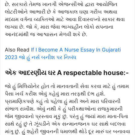
છે. સરકારો તેમજ ખાનગી એજન્સીઓ દ્વારા આયોજિત
લોટરીઓને આભારી છે કે આજકાલ ઘણા ગરીબ અથવા
મધ્યમ વર્ગના વ્યક્તિઓ માટે આવા દિવાસ્વપ્નો સાકાર થવા
લાગ્યા છે. જો કે, મારા જેવા ભાગ્યહીન લોકો સપનાના
આનંદમાંથી જ આશ્વાસન મેળવી શકે છે.
Also Read
If I Become A Nurse Essay In Gujarati
2023 જો હું નર્સ બનીશ પર નિબંધ
એક આદરણીય ઘર A respectable house:-
જો હું મિલિયોનેર હોત તો માનવતાની સેવા કરવા માટે હું તમામ
પૈસા ખર્ચ કરીશ એવું કહેવું મારા તરફથી દંભ હશે.
પ્રામાણિકપણે કહું તો પહેલા હું મારી અને મારા પરિવારની
સંભાળ રાખીશ. એવું નથી કે હું પરીકથાઓના રાજકુમારની
જેમ જીવવાનો પ્રસ્તાવ મૂકું છું. પરંતુ હું જ્યાં મારા માતા-પિતા
સાથે રહું છું તે ઝૂંપડીને એક સન્માનજનક ઘર સાથે બદલવા
માંગુ છું. હું શહેરી જીવનની ધમાલથી થોડે દૂર મારું ઘર બનાવવા