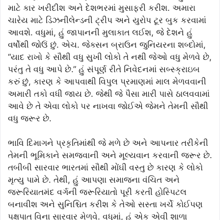
માટે કાર ખરીદીશ અને દેશભરમાં મુસાફરી કરીશ. અમારા
ચારેય માટે ડિઝનીલેન્ડની ટ્રીપ અને યુરોપ ટૂર બુક કરવામાં
આવશે. વધુમાં, હું જાપાનની મુલાકાત લઈશ, જે દેશને હું
વર્ષોથી જોઉં છું. એચ. જેક્સન બ્રાઉન જુનિયરના શબ્દોમાં,
“યાદ રાખો કે સૌથી વધુ સુખી લોકો તે નથી જેઓ વધુ મેળવે છે,
પરંતુ તે વધુ આપે છે.” હું સંપૂર્ણ રીતે નિવેદનમાં સબ્સ્ક્રાઇબ
કરું છું, કારણ કે આપવાથી વિપુલ પ્રમાણમાં માલ મેળવવાની
અમારી તકો વધી જાય છે. જેથી જે પૈસા મારી પાસે ઠાલવવામાં
આવે છે તે એવા લોકો પર નાખવા જોઈએ જેમને તેમની સૌથી
વધુ જરૂર છે.
ભાવિ દિમાગને પ્રકૃતિમાંથી જે મળે છે અને આપનાર તરીકેની
તેમની ભૂમિકાને સમજવાની અને મૂલ્યવાન કરવાની જરૂર છે.
તબીબી સારવાર ભારતમાં સૌથી મોંઘી વસ્તુ છે કારણ કે લોકો
મૃત્યુ પામે છે. તેથી, હું આપણા સમાજના વંચિત અને
જરૂરિયાતમંદ વર્ગની જરૂરિયાતો પૂરી કરતી હોસ્પિટલ
બનાવીશ અને સુનિશ્ચિત કરીશ કે તેઓ સસ્તા ખર્ચે કોઈપણ
પક્ષપાત વિના સારવાર મેળવે. વધુમાં, હું એક એવી શાળા