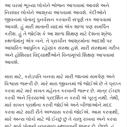
આ ઘરમાં ભૂખ્યા લોકોને ભોજન આપવામાં આવશે અને
નિરાધાર લોકોને આશ્રય આપવામાં આવશે. કેદીઓને
જીવનમાં પોતાનું પુનર્વસન કરવાની સંપૂર્ણ તક આપવામાં
આવશે. હું મારી માતાની યાદમાં એક શાળા પણ સમર્પિત
કરીશ. હું તે જોઈશ કે આ શાળા શિક્ષણ માટે દેશના શ્રેષ્ઠ
સ્થળોમાંનું એક બને. તે પ્રાચીન આશ્રમોના આદર્શો પર
આધારિત આધુનિક રહેણાંક સંસ્થા હશે. મારી સંસ્થામાં ગરીબ
અને હોશિયાર વિદ્યાર્થીઓને વિનામૂલ્યે શિક્ષણ આપવામાં
આવશે.
મારા માટે, કરોડપતિ બનવા માટે મારી જાતમાં સમર્પણ અને
વિશ્વાસ જરૂરી છે. મારે મારા જીવનમાં જે જોઈએ છે તે પ્રાપ્ત
કરવા માટે મારે સખત મહેનત કરવાની જરૂર છે. માત્ર ઈચ્છા
કરવી અને ક્રિયાઓ પ્રદર્શિત ન કરવી એ પૂરતું નથી. તેથી,
મારે સખત પ્રાર્થના કરવી જોઈએ અને બીજાઓને મદદ
કરવા માટે સારી રીતે અભ્યાસ કરવો જોઈએ. આમ કરવાથી,
મારે અન્ય લોકો માટે જે ઈચ્છું છું તે ચાલુ રાખવા અને કરવા
માટે મારો પોતાનો વ્યવસાય સ્થાપવાની જરૂર છે. છેલ્લે, હું