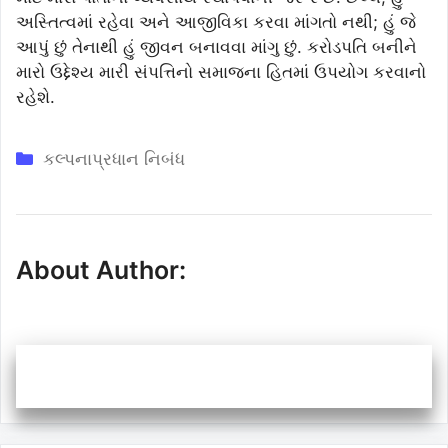
અસ્તિત્વમાં રહેવા અને આજીવિકા કરવા માંગતો નથી; હું જે
આપું છું તેનાથી હું જીવન બનાવવા માંગુ છું. કરોડપતિ બનીને
મારો ઉદ્દેશ્ય મારી સંપત્તિનો સમાજના હિતમાં ઉપયોગ કરવાનો
રહેશે.
Categories
કલ્પનાપ્રધાન નિબંધ
About Author: