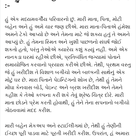
:-
હું એક મધ્યમવર્ગીય પરિવારનો છું. મારી માતા, પિતા, મોટી
બહેન અને હું અમે ચાર જણ છીએ. મારા માતા-પિતાએ હંમેશા
અમને ટેકો આપ્યો છે અને તેમના માટે જે શક્ય હતું તે અમને
આપ્યું છે. હું તેમના સ્મિત અને ખુશી પાછળનો સંઘર્ષ જોઈ
શકતો હતો, પરંતુ તેઓએ ક્યારેય કશું કહ્યું નહીં. અમે એક
નાનકડા ઘરમાં રહીએ છીએ, પ્રતિબંધિત જગ્યામાં પોતાને
સમાયોજિત કરવાનો પ્રયાસ કરીએ છીએ. તેથી, પ્રથમ વસ્તુ
જે હું ખરીદીશ તે વિશાળ બગીચો અને બાલ્કની સાથેનું એક
મોટું ઘર છે. મારા પિતાને પેઇન્ટિંગનો શોખ છે, તેથી હું તેમને
મોંઘા કેનવાસ બોર્ડ, પેઇન્ટ અને બ્રશ ખરીદીશ અને તેમને
કહીશ કે તેઓ કલ્પના કરી શકે તેવું શ્રેષ્ઠ ચિત્ર દોરે. મારી
માતા છોડને પ્રેમ કરતી હોવાથી, હું તેને તેના સપનાનો બગીચો
ગોઠવવામાં મદદ કરીશ.
મારી બહેન મેકઅપ અને સ્ટાઈલીંગમાં છે, તેથી હું તેણીની
ઈચ્છા પૂરી પાડવા માટે પૂરતી ખરીદી કરીશ. ઉપરાંત, હું અમારા