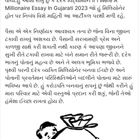
વાંચો.હું આશા રાખું છું કે દરેક વિદ્યાર્થીને If I Were A
Millionaire Essay In Gujarati 2023 જો હું મિલિયોનેર
હોત પર નિબંધ વિશે માહિતી આ આર્ટીકલ પરથી મળી રહે.
પૈસા એ એક નિર્ણાયક આવશ્યક તત્વ છે જેના વિના જીવન
ટકાવી રાખવું અશક્ય છે. પૈસાની સરખામણી પ્રેમ અને
કાળજી સાથે કરી શકાતી નથી કારણ કે આપણા જીવનને
સુખી રીતે ટકાવી રાખવા માટે બંને સમાન રીતે જરૂરી છે. દરેક
ભાગનું પોતાનું મહત્વ છે અને તે અલગ ભૂમિકા ભજવે છે.
પૃથ્વી પરની દરેક વ્યક્તિ મિલિયોનેર બનવા ઈચ્છે છે અને
પોતાની પ્રવર્તમાન પરિસ્થિતિઓને બદલીને પોતાના માટે સારું
ભવિષ્ય આપે છે. હું કરોડપતિ બનવાનું સપનું છું જેથી કરીને હું
મારા પરિવાર માટે એવી વસ્તુઓ પ્રદાન કરી શકું, જેની તેઓ
હંમેશા ઈચ્છા રાખતા હોય છે.