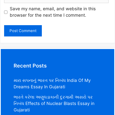
Save my name, email, and website in this
browser for the next time I comment.
Recent Posts
મારા સપનાનું ભારત પર નિબંધ India Of My
Dreams Essay In Gujarati
ભારતે કરેલા અણુધડાકાની દુરગામી અસરો પર
નિબંધ Effects of Nuclear Blasts Essay in
Gujarati