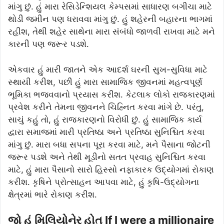
માંગુ છું. હું મારા રેસિડેન્શિયલ કેમ્પસમાં સાધારણ બગીચા માટે
થોડી જમીન પણ ધરાવવા માંગુ છું. હું શહેરની બહારના ભાગમાં
રહીશ, તેથી શહેર સાથેના મારા સંબંધો જાળવી રાખવા માટે મને
કારની પણ જરૂર પડશે.
એકવાર હું મારી જાતને એક આદર્શ ઘરની સુખ-સુવિધા માટે
સ્થાયી કરીશ, પછી હું મારા સામાજિક જીવનમાં મહત્વપૂર્ણ
ભૂમિકા ભજવવાનો પ્રયાસ કરીશ. કેટલાક લોકો રાજકારણમાં
પ્રવેશ કરીને તેમના જીવનને ચિહ્નિત કરવા માંગે છે. પરંતુ,
સાચું કહું તો, હું રાજકારણનો વિરોધી છું. હું સામાજિક કાર્ય
દ્વારા સમાજમાં મારી પ્રતિષ્ઠા અને પ્રતિષ્ઠા સુનિશ્ચિત કરવા
માંગુ છું. મારા બધા સપના પૂરા કરવા માટે, મને પૈસાના જોટની
જરૂર પડશે અને તેથી મૂડીનો સતત પ્રવાહ સુનિશ્ચિત કરવા
માટે, હું મારા પૈસાનો સારો હિસ્સો નફાકારક ઉદ્યોગમાં રોકાણ
કરીશ. કૃષિને પ્રોત્સાહન આપવા માટે, હું કૃષિ-ઉદ્યોગના
ક્ષેત્રમાં ભારે રોકાણ કરીશ.
જો હું મિલિયોનેર હોત If I were a millionaire