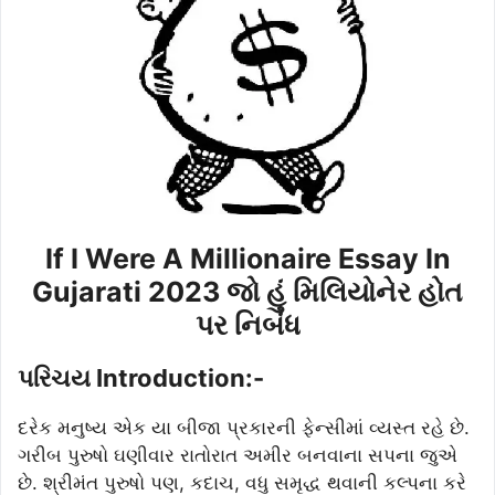
If I Were A Millionaire Essay In
Gujarati 2023 જો હું મિલિયોનેર હોત
પર નિબંધ
પરિચય Introduction:-
દરેક મનુષ્ય એક યા બીજા પ્રકારની ફેન્સીમાં વ્યસ્ત રહે છે.
ગરીબ પુરુષો ઘણીવાર રાતોરાત અમીર બનવાના સપના જુએ
છે. શ્રીમંત પુરુષો પણ, કદાચ, વધુ સમૃદ્ધ થવાની કલ્પના કરે