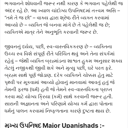
ભગવાનને શોધવાની જરૂર નથી કારણ કે ભગવાન પહેલેથી જ
અંદર રહે છે. આ ખ્યાલ ચાંદોગ્ય ઉપનિષદમાં તત્ત્વમ અસિ –
“તમે તે જ છો” – વાક્ય દ્વારા શ્રેષ્ઠ રીતે વ્યક્ત કરવામાં
આવ્યો છે – વ્યક્તિ જે બનવા માંગે છે તે પહેલેથી જ છે;
વ્યક્તિએ માત્ર તેને અનુભૂતિ કરવાની જરૂર છે.
જીવનનું ધ્યેય, પછી, સ્વ-વાસ્તવિકકરણ છે – વ્યક્તિના
ઉચ્ચ સ્વ વિશે સંપૂર્ણ રીતે પરિચિત થવું અને તેના સંપર્કમાં
રહેવું – જેથી વ્યક્તિ બ્રહ્માંડના શાશ્વત હુકમ અનુસાર શક્ય
તેટલું નજીકથી જીવી શકે અને મૃત્યુ પછી, ઘરે પરત ફરે.
બ્રહ્મ સાથે પૂર્ણ જોડાણ. દરેક વ્યક્તિને ચોક્કસ હેતુ માટે
પૃથ્વી પર મૂકવામાં આવ્યો હોવાનું માનવામાં આવતું હતું જે
તેમની ફરજ (ધર્મ) હતી જે તેમને સ્વ-વાસ્તવિકતા પ્રાપ્ત
કરવા માટે યોગ્ય ક્રિયા (કર્મ) સાથે કરવાની જરૂર હતી.
સારાની અજ્ઞાનતા અને પરિણામે યોગ્ય કર્મ દ્વારા પોતાના
ધર્મનું પાલન કરવામાં નિષ્ફળતાના કારણે દુષ્ટતા થાય છે.
મુખ્ય ઉપનિષદ Major Upanishads :-