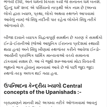
ભેળવી દીધી, અને ધર્મનો વિકાસ કર્યો જે સનાતન ધર્મ બનશે.
‘હિન્દુ ધર્મ’ શબ્દ એ પર્સિયનો તરફથી એક નામ છે (અન્ય
લોકો દ્વારા ખ્યાલ, પ્રથા, લોકો અથવા સ્થળને આપવામાં
આવેલું નામ) જે સિંધુ નદીની પાર રહેતા લોકોને સિંધુ તરીકે
ઓળખાવે છે.
બીજા દાવાને વ્યાપક વિદ્વતાપૂર્ણ સમર્થન છે કારણ કે સમર્થકો
ઈન્ડો-ઈરાનીઓ (જેઓ આધુનિક ઈરાનના પ્રદેશમાં સ્થાયી
થયા હતા) અને સિંધુ ખીણમાં સ્થળાંતર કરીને આવેલા ઈન્ડો-
આર્યોની પ્રારંભિક ધાર્મિક માન્યતાઓ વચ્ચે સમાનતા
ટાંકવામાં સક્ષમ છે. આ બે જૂથો શરૂઆતમાં મોટા વિચરતી
જૂથનો ભાગ હોવાનું માનવામાં આવે છે જે પછી જુદા જુદા
સ્થળો તરફ અલગ થઈ ગયા હતા.
ઉપનિષદના કેન્દ્રીય ખ્યાલો Central
concepts of the Upanishads :-
બ્રાહ્મણને માનવી માટે અગમ્ય તરીકે ઓળખવામાં આવતું