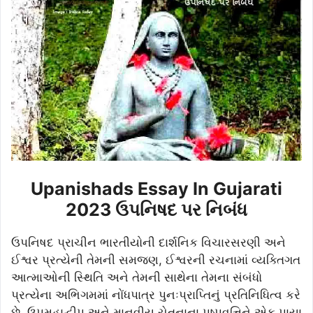
Upanishads Essay In Gujarati
2023 ઉપનિષદ પર નિબંધ
ઉપનિષદ પ્રાચીન ભારતીયોની દાર્શનિક વિચારસરણી અને
ઈશ્વર પ્રત્યેની તેમની સમજણ, ઈશ્વરની રચનામાં વ્યક્તિગત
આત્માઓની સ્થિતિ અને તેમની સાથેના તેમના સંબંધો
પ્રત્યેના અભિગમમાં નોંધપાત્ર પુનઃપ્રાપ્તિનું પ્રતિનિધિત્વ કરે
છે. ઉપમહાદ્વીપ અને માનવીય ચેતનાના પુષ્પવૃત્તિને એક પાયા