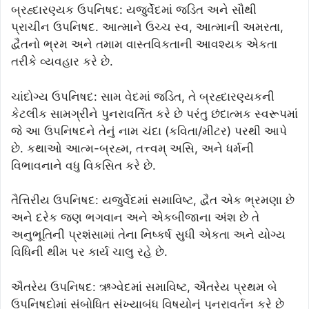
બ્રહ્દારણ્યક ઉપનિષદ: યજુર્વેદમાં જડિત અને સૌથી
પ્રાચીન ઉપનિષદ. આત્માને ઉચ્ચ સ્વ, આત્માની અમરતા,
દ્વૈતનો ભ્રમ અને તમામ વાસ્તવિકતાની આવશ્યક એકતા
તરીકે વ્યવહાર કરે છે.
ચાંદોગ્ય ઉપનિષદ: સામ વેદમાં જડિત, તે બ્રહ્દારણ્યકની
કેટલીક સામગ્રીને પુનરાવર્તિત કરે છે પરંતુ છંદાત્મક સ્વરૂપમાં
જે આ ઉપનિષદને તેનું નામ ચંદા (કવિતા/મીટર) પરથી આપે
છે. કથાઓ આત્મ-બ્રહ્મ, તત્ત્વમ્ અસિ, અને ધર્મની
વિભાવનાને વધુ વિકસિત કરે છે.
તૈત્તિરીય ઉપનિષદ: યજુર્વેદમાં સમાવિષ્ટ, દ્વૈત એક ભ્રમણા છે
અને દરેક જણ ભગવાન અને એકબીજાના અંશ છે તે
અનુભૂતિની પ્રશંસામાં તેના નિષ્કર્ષ સુધી એકતા અને યોગ્ય
વિધિની થીમ પર કાર્ય ચાલુ રહે છે.
ઐતરેય ઉપનિષદ: ઋગ્વેદમાં સમાવિષ્ટ, ઐતરેય પ્રથમ બે
ઉપનિષદોમાં સંબોધિત સંખ્યાબંધ વિષયોનું પુનરાવર્તન કરે છે