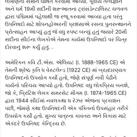
લખાણની સમાન ઘોષિત કરવામાં આવ્યા. પૂર્વીય તત્વજ્ઞાન
અને ધર્મ 19મી સદીની શરૂઆતના ટ્રાંસડેન્ટાલિસ્ટ ચળવળ
દ્વારા પશ્ચિમમાં પહેલાથી જ રજૂ કરવામાં આવ્યા હતા પરંતુ
ઉપનિષદો માટે શોપનહોઅરની પ્રશંસાએ રસના પુનરુત્થાનને
પ્રોત્સાહન આપ્યું હતું જે વધુ સ્પષ્ટ બન્યું હતું જ્યારે 20મી
સદીના સીઈના લેખકોએ તેમના કાર્યમાં ઉપનિષદો પર ચિત્ર
દોરવાનું શરૂ કર્યું હતું. .
અમેરિકન કવિ ટી.એસ. એલિયટ (l. 1888-1965 CE) એ
તેમની શ્રેષ્ઠ કૃતિ ધ વેસ્ટલેન્ડ (1922 CE) માં બ્રહ્દારણ્યક
ઉપનિષદનો ઉપયોગ કર્યો હતો, જેણે સંપૂર્ણ નવી પેઢીને
કાર્યનો પરિચય આપ્યો હતો. ઉપનિષદ વધુ લોકપ્રિય બનશે,
જો કે, બ્રિટિશ લેખક સમરસેટ મૌગમ (l. 1874-1965 CE)
દ્વારા 1944 સીઈમાં નવલકથા ધ રેઝર એજના પ્રકાશન
પછી, જેમણે કથા ઉપનિષદની એક પંક્તિનો ઉપસંહાર તરીકે
ઉપયોગ કર્યો હતો. મુખ્ય પાત્રના કાવતરા અને વિકાસ માટે
એકંદરે ઉપનિષદ કેન્દ્રિય છે.