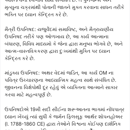
અસ્તિત્વના સ્વભાવ સાથે સંબંધિત છે. તે પુનર્જન્મ અને
મૃત્યુના ચક્રમાંથી પોતાની જાતને મુક્ત કરવાના સાધન તરીકે
ભક્તિ પર ધ્યાન કેન્દ્રિત કરે છે.
મૈત્રી ઉપનિષદ: યજુર્વેદમાં સમાવિષ્ટ, અને મૈત્રાયણીય
ઉપનિષદ તરીકે પણ ઓળખાય છે, આ કાર્ય આત્માના
બંધારણ, વિવિધ માધ્યમો કે જેના દ્વારા મનુષ્ય ભોગવે છે, અને
આત્મ-વાસ્તવિકકરણ દ્વારા દુઃખમાંથી મુક્તિ પર ધ્યાન
કેન્દ્રિત કરે છે.
માંડુક્ય ઉપનિષદ: અથર વેદમાં જડિત, આ કાર્ય OM ના
પવિત્ર ઉચ્ચારણના આધ્યાત્મિક મહત્વ સાથે સંબંધિત છે.
જીવનના વિક્ષેપોથી દૂર રહેવું એ વ્યક્તિના આત્માને સાકાર
કરવા માટે મહત્વપૂર્ણ છે.
ઉપનિષદોએ 19મી સદી સીઈના શરૂઆતના ભાગમાં નોંધપાત્ર
ધ્યાન ખેંચ્યું ત્યાં સુધી કે જર્મન ફિલસૂફ આર્થર શોપનહોઅર
(l. 1788-1860 CE) દ્વારા તેઓને વિશ્વના કોઈપણ દાર્શનિક