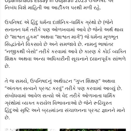
Upanishads Essay In Gujarati 2023 ઉપનિષદ પર
નિબંધ વિશે માહિતી આ આર્ટીકલ પરથી મળી રહે.
ઉપનિષદ એ હિંદુ ધર્મના દાર્શનિક-ધાર્મિક ગ્રંથો છે (જેને
સનાતન ધર્મ તરીકે પણ ઓળખવામાં આવે છે જેનો અર્થ થાય
છે “શાશ્વત હુકમ” અથવા “શાશ્વત માર્ગ”) જે ધર્મના મૂળભૂત
સિદ્ધાંતોને વિકસાવે છે અને સમજાવે છે. નામનું ભાષાંતર
“નજીકથી બેસો” તરીકે કરવામાં આવે છે કારણ કે કોઈ વ્યક્તિ
શિક્ષક અથવા અન્ય અધિકારીની સૂચનાને ધ્યાનપૂર્વક સાંભળે
છે.
તે જ સમયે, ઉપનિષદનું અર્થઘટન “ગુપ્ત શિક્ષણ” અથવા
“અંતગત સત્યને પ્રગટ કરવું” તરીકે પણ કરવામાં આવ્યું છે.
સંબોધવામાં આવેલ સત્યો એ વેદ તરીકે ઓળખાતા ધાર્મિક
ગ્રંથોમાં વ્યક્ત કરાયેલ વિભાવનાઓ છે જેને રૂઢિચુસ્ત
હિંદુઓ સૃષ્ટિ અને બ્રહ્માંડના સંચાલનના પ્રગટ જ્ઞાનને માને
છે.