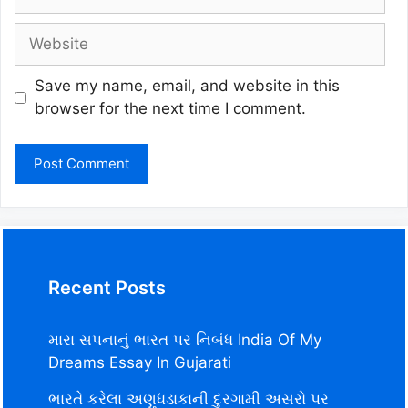
Website
Save my name, email, and website in this
browser for the next time I comment.
Recent Posts
મારા સપનાનું ભારત પર નિબંધ India Of My
Dreams Essay In Gujarati
ભારતે કરેલા અણુધડાકાની દુરગામી અસરો પર