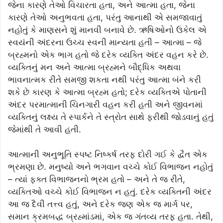
જેના કારણે તેઓ વિચારતા હતા, અને આત્મા હતા, જેના
કારણે તેઓ અનુભવતા હતા, પરંતુ આનાથી એ સમજાવાતું
નહોતું કે માણસને શું માનવી બનાવે છે. ઋષિઓનો ઉકેલ એ
સ્વયંની અંદરના ઉચ્ચ સ્વની માન્યતા હતી – આત્મા – જે
બ્રહ્મનો એક ભાગ હતો જે દરેક વ્યક્તિ અંદર વહન કરે છે.
વ્યક્તિનું મન અને આત્મા બ્રહ્મને બૌદ્ધિક અથવા
ભાવનાત્મક રીતે સમજી શકતા નથી પરંતુ આત્મા બંને કરી
શકે છે કારણ કે આત્મા બ્રહ્મ હતો; દરેક વ્યક્તિએ પોતાની
અંદર પરમાત્માની ચિનગારી વહન કરી હતી અને જીવનમાં
વ્યક્તિનું લક્ષ્ય તે સ્પાર્કને તે સ્ત્રોત સાથે ફરીથી જોડવાનું હતું
જેમાંથી તે આવી હતી.
આત્માની અનુભૂતિ સ્પષ્ટ નિષ્કર્ષ તરફ દોરી ગઈ કે દ્વૈત એક
ભ્રમણા છે. મનુષ્યો અને ભગવાન વચ્ચે કોઈ વિભાજન નહોતું
– ત્યાં ફક્ત વિભાજનનો ભ્રમ હતો – અને તે જ રીતે,
વ્યક્તિઓ વચ્ચે કોઈ વિભાજન ન હતું. દરેક વ્યક્તિની અંદર
આ જ દૈવી તત્ત્વ હતું, અને દરેક જણ એક જ માર્ગ પર,
સમાન ક્રમબદ્ધ બ્રહ્માંડમાં, એક જ ગંતવ્ય તરફ હતા. તેથી,