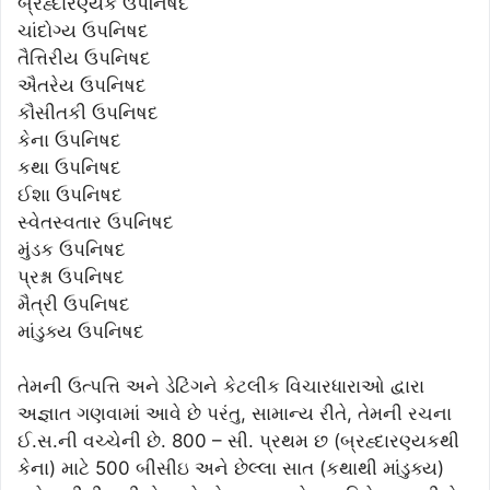
બ્રહ્દારણ્યક ઉપનિષદ
ચાંદોગ્ય ઉપનિષદ
તૈત્તિરીય ઉપનિષદ
ઐતરેય ઉપનિષદ
કૌસીતકી ઉપનિષદ
કેના ઉપનિષદ
કથા ઉપનિષદ
ઈશા ઉપનિષદ
સ્વેતસ્વતાર ઉપનિષદ
મુંડક ઉપનિષદ
પ્રશ્ના ઉપનિષદ
મૈત્રી ઉપનિષદ
માંડુક્ય ઉપનિષદ
તેમની ઉત્પત્તિ અને ડેટિંગને કેટલીક વિચારધારાઓ દ્વારા
અજ્ઞાત ગણવામાં આવે છે પરંતુ, સામાન્ય રીતે, તેમની રચના
ઈ.સ.ની વચ્ચેની છે. 800 – સી. પ્રથમ છ (બ્રહ્દારણ્યકથી
કેના) માટે 500 બીસીઇ અને છેલ્લા સાત (કથાથી માંડુક્ય)