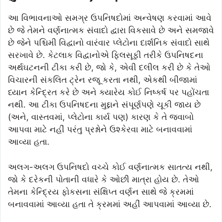
આ વિભાવનાઓ સમગ્ર ઉપનિષદોમાં અન્વેષણ કરવામાં આવે
છે જે તેમને વર્ણનાત્મક સંવાદો દ્વારા વિકસાવે છે અને સમજાવે
છે જેને પશ્ચિમી વિદ્વાનો વારંવાર પ્લેટોના દાર્શનિક સંવાદો સાથે
સરખાવે છે. કેટલાક વિદ્વાનોએ ફિલસૂફી તરીકે ઉપનિષદના
અર્થઘટનની ટીકા કરી છે, જો કે, એવી દલીલ કરી છે કે તેઓ
વિચારની સંકલિત ટ્રેન રજૂ કરતા નથી, એકથી બીજામાં
ધ્યાન કેન્દ્રિત કરે છે અને ક્યારેય કોઈ નિષ્કર્ષ પર પહોંચતા
નથી. આ ટીકા ઉપનિષદના મુદ્દાને સંપૂર્ણપણે ચૂકી જાય છે
(અને, વાસ્તવમાં, પ્લેટોના કાર્ય પણ) કારણ કે તે જવાબો
આપવા માટે નહીં પરંતુ પ્રશ્નોને ઉશ્કેરવા માટે બનાવવામાં
આવ્યા હતા.
અલગ-અલગ ઉપનિષદો વચ્ચે કોઈ વર્ણનાત્મક સાતત્ય નથી,
જો કે દરેકની પોતાની વધારે કે ઓછી માત્રા હોય છે. તેઓ
તેમના કેન્દ્રિય ફોકસના સંક્ષિપ્ત વર્ણન સાથે જે ક્રમમાં
બનાવવામાં આવ્યા હતા તે ક્રમમાં અહીં આપવામાં આવ્યા છે.