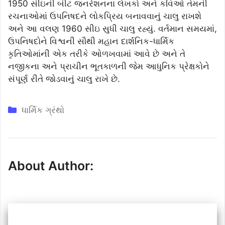
1950 સીઇની બીટ જનરેશનના લેખકો અને કવિઓ તેમની
રચનાઓમાં ઉપનિષદને લોકપ્રિય બનાવવાનું ચાલુ રાખશે
અને આ વલણ 1960 સીઇ સુધી ચાલુ રહ્યું. વર્તમાન સમયમાં,
ઉપનિષદોને વિશ્વની સૌથી મહાન દાર્શનિક-ધાર્મિક
કૃતિઓમાંની એક તરીકે ઓળખવામાં આવે છે અને તે
નજીકના અને પ્રાચીન ભૂતકાળની જેમ આધુનિક પ્રેક્ષકોને
સંપૂર્ણ રીતે જોડવાનું ચાલુ રાખે છે.
Categories
ધાર્મિક ગ્રંથો
About Author: