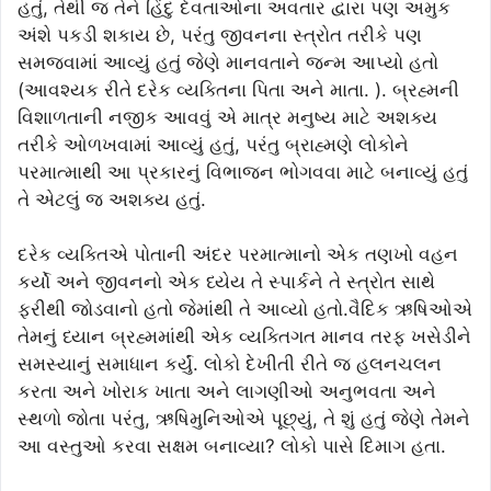
હતું, તેથી જ તેને હિંદુ દેવતાઓના અવતાર દ્વારા પણ અમુક
અંશે પકડી શકાય છે, પરંતુ જીવનના સ્ત્રોત તરીકે પણ
સમજવામાં આવ્યું હતું જેણે માનવતાને જન્મ આપ્યો હતો
(આવશ્યક રીતે દરેક વ્યક્તિના પિતા અને માતા. ). બ્રહ્મની
વિશાળતાની નજીક આવવું એ માત્ર મનુષ્ય માટે અશક્ય
તરીકે ઓળખવામાં આવ્યું હતું, પરંતુ બ્રાહ્મણે લોકોને
પરમાત્માથી આ પ્રકારનું વિભાજન ભોગવવા માટે બનાવ્યું હતું
તે એટલું જ અશક્ય હતું.
દરેક વ્યક્તિએ પોતાની અંદર પરમાત્માનો એક તણખો વહન
કર્યો અને જીવનનો એક ધ્યેય તે સ્પાર્કને તે સ્ત્રોત સાથે
ફરીથી જોડવાનો હતો જેમાંથી તે આવ્યો હતો.વૈદિક ઋષિઓએ
તેમનું ધ્યાન બ્રહ્મમાંથી એક વ્યક્તિગત માનવ તરફ ખસેડીને
સમસ્યાનું સમાધાન કર્યું. લોકો દેખીતી રીતે જ હલનચલન
કરતા અને ખોરાક ખાતા અને લાગણીઓ અનુભવતા અને
સ્થળો જોતા પરંતુ, ઋષિમુનિઓએ પૂછ્યું, તે શું હતું જેણે તેમને
આ વસ્તુઓ કરવા સક્ષમ બનાવ્યા? લોકો પાસે દિમાગ હતા.