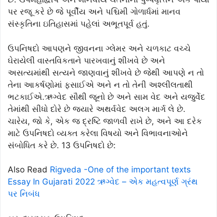
પર રજૂ કરે છે જે પૂર્વીય અને પશ્ચિમી ગોળાર્ધમાં માનવ
સંસ્કૃતિના ઇતિહાસમાં પહેલાં અભૂતપૂર્વ હતું.
ઉપનિષદો આપણને જીવનના ગ્લેમર અને ચળકાટ વચ્ચે
ઘેરાયેલી વાસ્તવિકતાને પારખવાનું શીખવે છે અને
અસત્યમાંથી સત્યને જાણવાનું શીખવે છે જેથી આપણે ન તો
તેના આકર્ષણોમાં ફસાઈએ અને ન તો તેની અશ્લીલતાથી
ભટકાઈએ.ઋગ્વેદ સૌથી જૂનો છે અને સામ વેદ અને યજુર્વેદ
તેમાંથી સીધો દોરે છે જ્યારે અથર્વવેદ અલગ માર્ગ લે છે.
ચારેય, જો કે, એક જ દ્રષ્ટિ જાળવી રાખે છે, અને આ દરેક
માટે ઉપનિષદો વ્યક્ત કરેલા વિષયો અને વિભાવનાઓને
સંબોધિત કરે છે. 13 ઉપનિષદો છે:
Also Read
Rigveda -One of the important texts
Essay In Gujarati 2022 ઋગ્વેદ – એક મહત્વપૂર્ણ ગ્રંથ
પર નિબંધ