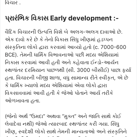
વિચાર .
પ્રારંભિક વિકાસ Early development :-
વૈદિક વિચારની ઉત્પત્તિ વિશે બે અલગ-અલગ દાવાઓ છે.
એક દાવો કરે છે કે તેનો વિકાસ સિંધુ ખીણમાં હડપ્પન
સંસ્કૃતિના લોકો દ્વારા કરવામાં આવ્યો હતો (c. 7000-600
BCE). તેમની ધાર્મિક વિભાવનાઓ પછી મધ્ય એશિયામાં
નિકાસ કરવામાં આવી હતી અને કહેવાતા ઈન્ડો-આર્યન
સ્થળાંતર દરમિયાન પાછળથી (સી. 3000 બીસીઈ) પાછા ફર્યા
હતા. વિચારની બીજી શાળા, વધુ સામાન્ય રીતે સ્વીકૃત, એ છે
કે ધાર્મિક ખ્યાલો મધ્ય એશિયામાં એવા લોકો દ્વારા
વિકસાવવામાં આવી હતી કે જેઓ પોતાને આર્ય તરીકે
ઓળખાવતા હતા.
(જેનો અર્થ “ઉમદા” અથવા “મુક્ત” અને જાતિ સાથે કોઈ
લેવાદેવા નથી) જેઓ ત્યારબાદ સ્થળાંતર કરી ગયા. સિંધુ
ખીણ, સ્વદેશી લોકો સાથે તેમની માન્યતાઓ અને સંસ્કૃતિને