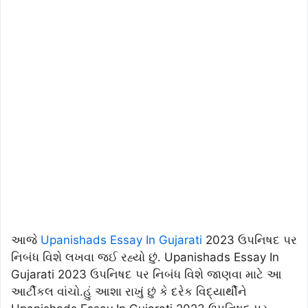
આજે
Upanishads Essay In Gujarati
2023 ઉપનિષદ પર
નિબંધ વિશે લખવા જઈ રહ્યો છું. Upanishads Essay In
Gujarati 2023 ઉપનિષદ પર નિબંધ વિશે જાણવા માટે આ
આર્ટીકલ વાંચો.હું આશા રાખું છું કે દરેક વિદ્યાર્થીને