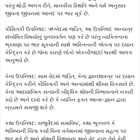
પરંતુ થોડી અલગ રીતે, માનવીય સ્થિતિ અને ધર્મ અનુસાર
જીવતા જીવનમાં આનંદ પર ભાર મૂકે છે.
કૌસિતકી ઉપનિષદ: ઋગ્વેદમાં જડિત, આ ઉપનિષદ અન્યત્ર
સંબોધિત વિષયોનું પુનરાવર્તન પણ કરે છે પરંતુ વ્યક્તિત્વના
ભ્રમણા પર ભાર મૂકવાની સાથે અસ્તિત્વની એકતા પર ધ્યાન
કેન્દ્રિત કરે છે જેના કારણે લોકો એકબીજા/ઈશ્વરથી અલગ
અનુભવે છે.
કેના ઉપનિષદ: સામ વેદમાં જડિત, કેના જ્ઞાનશાસ્ત્ર પર ધ્યાન
કેન્દ્રિત કરીને કૌસિતાકી અને અન્યમાંથી થીમ્સ વિકસાવે છે.
કેના આધ્યાત્મિક સત્યની બૌદ્ધિક શોધની વિભાવનાને નકારી
કાઢે છે અને દાવો કરે છે કે વ્યક્તિ ફક્ત આત્મ-જ્ઞાન દ્વારા
બ્રહ્મને સમજી શકે છે.
કથા ઉપનિષદ: યજુર્વેદમાં સમાવિષ્ટ, કથા ભૂતકાળ કે
ભવિષ્યની ચિંતા કર્યા વિના વર્તમાનમાં જીવવાના મહત્વ પર
ભાર મૂકે છે અને મોક્ષની વિભાવના અને વેદ દ્વારા તેને કેવી