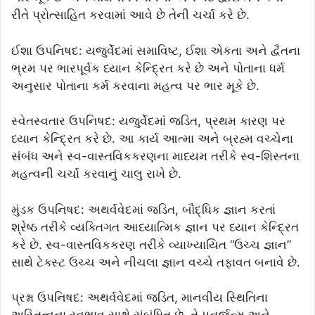
રીતે પ્રોત્સાહિત કરવામાં આવે છે તેની ચર્ચા કરે છે.
ઈશા ઉપનિષદ: યજુર્વેદમાં સમાવિષ્ટ, ઈશા એકતા અને દ્વૈતના
ભ્રમ પર ભારપૂર્વક ધ્યાન કેન્દ્રિત કરે છે અને પોતાના ધર્મ
અનુસાર પોતાના કર્મ કરવાના મહત્વ પર ભાર મૂકે છે.
સ્વેતસ્વતાર ઉપનિષદ: યજુર્વેદમાં જડિત, પ્રથમ કારણ પર
ધ્યાન કેન્દ્રિત કરે છે. આ કાર્ય આત્મા અને બ્રહ્મ વચ્ચેના
સંબંધ અને સ્વ-વાસ્તવિકકરણના માધ્યમ તરીકે સ્વ-શિસ્તના
મહત્વની ચર્ચા કરવાનું ચાલુ રાખે છે.
મુંડક ઉપનિષદ: અથર્વવેદમાં જડિત, બૌદ્ધિક જ્ઞાન કરતાં
શ્રેષ્ઠ તરીકે વ્યક્તિગત આધ્યાત્મિક જ્ઞાન પર ધ્યાન કેન્દ્રિત
કરે છે. સ્વ-વાસ્તવિકકરણ તરીકે વ્યાખ્યાયિત “ઉચ્ચ જ્ઞાન”
સાથે ટેક્સ્ટ ઉચ્ચ અને નીચલા જ્ઞાન વચ્ચે તફાવત બનાવે છે.
પ્રશ્ના ઉપનિષદ: અથર્વવેદમાં જડિત, માનવીય સ્થિતિના