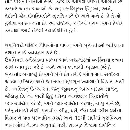
માટે પછીની તારીખો સાથે. કેટલાક આપેલ ઋષિને આભારી છે
જ્યારે અન્ય અનામી છે. ઘણા રૂઢિચુસ્ત હિંદુઓ, જોકે,
વેદોની જેમ ઉપનિષદોને શ્રુતિ માને છે અને માને છે કે તેઓ
હંમેશા અસ્તિત્વમાં છે. આ દૃષ્ટિએ, કૃતિઓ પ્રાપ્ત અને રેકોર્ડ
કરવામાં આવે તેટલી રચાયેલી ન હતી.
ઉપનિષદો ધાર્મિક વિધિઓના પાલન અને બ્રહ્માંડમાં વ્યક્તિના
સ્થાન સાથે વ્યવહાર કરે છે.
ઉપનિષદો કર્મકાંડના પાલન અને બ્રહ્માંડમાં વ્યક્તિના સ્થાન
સાથે વ્યવહાર કરે છે અને આમ કરવાથી, બ્રહ્મ (જેણે
બ્રહ્માંડ બનાવ્યું છે અને બંને છે) તરીકે ઓળખાતા સર્વોચ્ચ
આત્મા (ઈશ્વર) અને આત્માના મૂળભૂત ખ્યાલોનો વિકાસ કર્યો
છે. વ્યક્તિનું ઉચ્ચ સ્વ, જેનું જીવનનું લક્ષ્ય બ્રહ્મ સાથેનું
જોડાણ છે. આ કાર્યો હિંદુ ધર્મના આવશ્યક સિદ્ધાંતોને
વ્યાખ્યાયિત કરે છે, અને વ્યાખ્યાયિત કરવાનું ચાલુ રાખે છે,
પરંતુ તેમાંથી સૌથી પ્રાચીન બૌદ્ધ ધર્મ, જૈન ધર્મ, શીખ ધર્મના
વિકાસને પણ પ્રભાવિત કરશે અને, 19મી સદીમાં યુરોપિયન
ભાષાઓમાં તેમના અનુવાદ પછી, સમગ્ર વિશ્વમાં દાર્શનિક