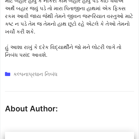
માટે બહાર હોવું કે નોકરી કામે બહાર હોવું પડે કોઈ ધંધાએ
અર્થે બહાર જવું પડે તો મારા પિતાજીના હાથમાં એક ફિક્સ
રકમ આવી જાય જેથી તેમને જીવન જરૂરિયાત વસ્તુઓ માટે
કષ્ટ ન પડે તેમ જ તેમનો હાથ છૂટો રહે એટલે કે તેઓ તેમનો
ખર્ચો કરી શકે.
હું આશા રાખું કે દરેક વિદ્યાર્થીને જો મને લોટરી લાગે તો
નિબંધ પસંદ આવશે.
Categories
કલ્પનાપ્રધાન નિબંધ
About Author: