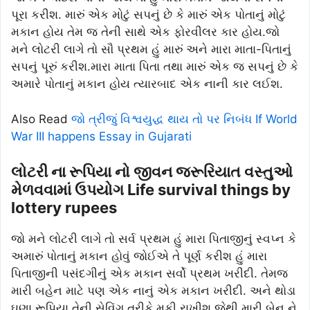
પૂરા કરીશ. મારું એક મોટું સપનું છે કે મારું એક પોતાનું મોટું
મકાન હોય તેમ જ તેની સાથે એક ફોરવીલર કાર હોય.જો
મને લોટરી લાગે તો સૌ પ્રથમ હું મારું અને મારા માતા-પિતાનું
સપનું પૂરું કરીશ.મારા માતા પિતા તથા મારું એક જ સપનું છે કે
અમારે પોતાનું મકાન હોય ત્યારબાદ એક નાની કાર લઈશ.
Also Read
જો ત્રીજું વિશ્વયુદ્ધ થાય તો પર નિબંધ If World
War III happens Essay in Gujarati
લોટરી ના રૂપિયા નો જીવન જરૂરિયાત વસ્તુઓ
મેળવવામાં ઉપયોગ Life survival things by
lottery rupees
જો મને લોટરી લાગે તો સર્વ પ્રથમ હું મારા પિતાજીનું સ્વપ્ન કે
અમારું પોતાનું મકાન હોવું જોઈએ તે પૂર્ણ કરીશ હું મારા
પિતાજીની પસંદગીનું એક મકાન સર્વો પ્રથમ ખરીદી. તેમજ
મારી બહેન માટે પણ એક નાનું એક મકાન ખરીદી. અને થોડા
ઘણા રૂપિયા તેની સેવિંગ તરીકે મૂકી રાખીશ જેથી મારી બેન ને