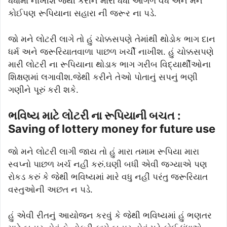
ધંધામાં નાખીશ જેથી કરીને મારો ધંધો આગળ વધે અને મને
કોઈપણ રૂપિયાના સહારા ની જરૂર ના પડે.
જો મને લોટરી લાગે તો હું ચોક્કસપણે તેમાંથી થોડોક ભાગ દાન
ધર્મ અને જરૂરિયાતવાળા પાછળ ખર્ચી નાખીશ. હું ચોક્કસપણે
મારી લોટરી ના રૂપિયાના થોડાક ભાગ ગરીબ વિદ્યાર્થીઓના
શિક્ષણમાં લગાવીશ.જેથી કરીને તેઓ પોતાનું સપનું ભણી
ગણીને પૂરું કરી શકે.
ભવિષ્ય માટે લોટરી ના રૂપિયાની બચત :
Saving of lottery money for future use
જો મને લોટરી લાગી જાય તો હું મારા તમામ રૂપિયા મારા
સ્વપ્નો પાછળ ખર્ચ નહીં કરું.ઘણી બધી એવી જગ્યાએ પણ
રોકડ કરું કે જેથી ભવિષ્યમાં મારે વધુ નહીં પરંતુ જરૂરિયાત
વસ્તુઓની અછત ન પડે.
હું એવી રીતનું આયોજન કરવું કે જેથી ભવિષ્યમાં હું ભણતર