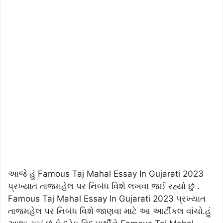
આજે હું
Famous Taj Mahal Essay In Gujarati 2023
પ્રખ્યાત તાજમહેલ પર નિબંધ વિશે લખવા જઈ રહ્યો છું .
Famous Taj Mahal Essay In Gujarati 2023 પ્રખ્યાત
તાજમહેલ પર નિબંધ વિશે જાણવા માટે આ આર્ટીકલ વાંચો.હું