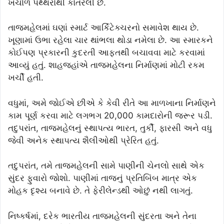
ખર્ચાળ પથ્થરોથી કોતરેલી છે.
તાજમહેલમાં ઘણાં સ્માર્ટ આર્કિટેક્ચરનો સમાવેશ થાય છે.
ખૂણામાં ઉભા રહેલા ચાર થાંભલા થોડા નમેલા છે. આ સ્મારકને
કોઈપણ પ્રકારની કુદરતી આફતથી બચાવવા માટે કરવામાં
આવ્યું હતું. શાહજહાંએ તાજમહેલના નિર્માણમાં મોટી રકમ
ખર્ચી હતી.
વધુમાં, અમે જોઈએ છીએ કે કેવી રીતે આ માળખાના નિર્માણને
કામ પૂર્ણ કરવા માટે લગભગ 20,000 કામદારોની જરૂર પડી.
તદુપરાંત, તાજમહેલનું સ્થાપત્ય ભારત, તુર્કી, ફારસી અને વધુ
જેવી અનેક સ્થાપત્ય શૈલીઓથી પ્રેરિત હતું.
તદુપરાંત, તમે તાજમહેલની સામે પાણીની ચેનલો સાથે એક
સુંદર ફુવારો જોશો. પાણીમાં તાજનું પ્રતિબિંબ માત્ર એક
મોહક દૃશ્ય બનાવે છે. તે ફેરીલેન્ડથી ઓછું નથી લાગતું.
નિષ્કર્ષમાં, દરેક ભારતીય તાજમહેલની સુંદરતા અને તેના