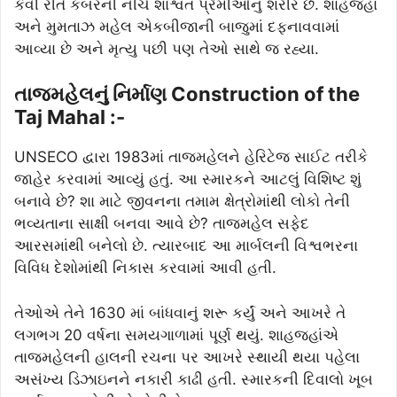
કેવી રીતે કબરની નીચે શાશ્વત પ્રેમીઓનું શરીર છે. શાહજહાં
અને મુમતાઝ મહેલ એકબીજાની બાજુમાં દફનાવવામાં
આવ્યા છે અને મૃત્યુ પછી પણ તેઓ સાથે જ રહ્યા.
તાજમહેલનું નિર્માણ Construction of the
Taj Mahal :-
UNSECO દ્વારા 1983માં તાજમહેલને હેરિટેજ સાઈટ તરીકે
જાહેર કરવામાં આવ્યું હતું. આ સ્મારકને આટલું વિશિષ્ટ શું
બનાવે છે? શા માટે જીવનના તમામ ક્ષેત્રોમાંથી લોકો તેની
ભવ્યતાના સાક્ષી બનવા આવે છે? તાજમહેલ સફેદ
આરસમાંથી બનેલો છે. ત્યારબાદ આ માર્બલની વિશ્વભરના
વિવિધ દેશોમાંથી નિકાસ કરવામાં આવી હતી.
તેઓએ તેને 1630 માં બાંધવાનું શરૂ કર્યું અને આખરે તે
લગભગ 20 વર્ષના સમયગાળામાં પૂર્ણ થયું. શાહજહાંએ
તાજમહેલની હાલની રચના પર આખરે સ્થાયી થયા પહેલા
અસંખ્ય ડિઝાઇનને નકારી કાઢી હતી. સ્મારકની દિવાલો ખૂબ