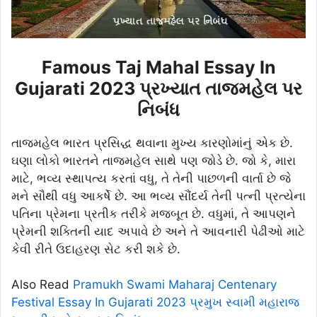
Famous Taj Mahal Essay In
Gujarati 2023 પ્રખ્યાત તાજમહેલ પર
નિબંધ
તાજમહેલ ભારત પ્રસિદ્ધ થવાના મુખ્ય કારણોમાંનું એક છે.
ઘણા લોકો ભારતને તાજમહેલ સાથે પણ જોડે છે. જો કે, મારા
માટે, ભવ્ય સ્થાપત્ય કરતાં વધુ, તે તેની પાછળની વાર્તા છે જે
મને સૌથી વધુ આકર્ષે છે. આ ભવ્ય સૌંદર્ય તેની પત્ની પ્રત્યેના
પતિના પ્રેમના પ્રતીક તરીકે મજબૂત છે. વધુમાં, તે આપણને
પ્રેમની શક્તિની યાદ અપાવે છે અને તે આવનારી પેઢીઓ માટે
કેવી રીતે ઉદાહરણ સેટ કરી શકે છે.
Also Read
Pramukh Swami Maharaj Centenary
Festival Essay In Gujarati 2023 પ્રમુખ સ્વામી મહારાજ