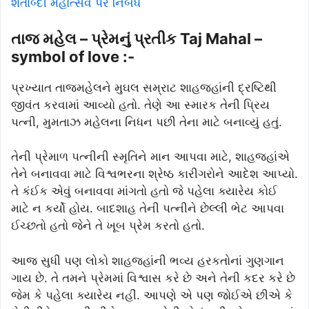
શતાબ્દી મહોત્સવ પર નિબંધ
તાજ મહેલ – પ્રેમનું પ્રતીક Taj Mahal –
symbol of love :-
પ્રખ્યાત તાજમહેલને મુઘલ સમ્રાટ શાહજહાંની દ્રષ્ટિથી
જીવંત કરવામાં આવ્યો હતો. તેણે આ સ્મારક તેની પ્રિય
પત્ની, મુમતાઝ મહેલના નિધન પછી તેના માટે બનાવ્યું હતું.
તેની પ્રેમાળ પત્નીની સ્મૃતિને માન આપવા માટે, શાહજહાંએ
તેને બનાવવા માટે વિશ્વભરના શ્રેષ્ઠ કારીગરોને આદેશ આપ્યો.
તે કંઈક એવું બનાવવા માંગતો હતો જે પહેલા ક્યારેય કોઈ
માટે ન કર્યો હોય. બાદશાહ તેની પત્નીને છેલ્લી ભેટ આપવા
ઈચ્છતો હતો જેને તે ખૂબ પ્રેમ કરતો હતો.
આજ સુધી પણ લોકો શાહજહાંની ભવ્ય હરકતોનાં ગુણગાન
ગાય છે. તે તમને પ્રેમમાં વિશ્વાસ કરે છે અને તેની કદર કરે છે
જેમ કે પહેલા ક્યારેય નહીં. આપણે એ પણ જોઈએ છીએ કે