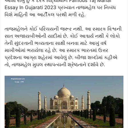
આશા રાખું છું કે દરેક વિદ્યાર્થીને Famous Taj Mahal
Essay In Gujarati 2023 પ્રખ્યાત તાજમહેલ પર નિબંધ
વિશે માહિતી આ આર્ટીકલ પરથી મળી રહે.
તાજમહેલને કોઈ પરિચયની જરૂર નથી. આ સ્મારક વિશ્વની
સાત અજાયબીઓની યાદીમાં છે. કોઈ આશ્ચર્ય નથી કે લોકો
તેની સુંદરતાની ભવ્યતાના સાક્ષી બનવા માટે આખું વર્ષ
માખીઓમાં ભરાયેલા રહે છે. આ સ્મારક ભારતમાં ઉત્તર
પ્રદેશના આગ્રા શહેરમાં આવેલું છે. બીજા શબ્દોમાં કહીએ
તો, તાજમહેલ મુઘલ સ્થાપત્યની શ્રેષ્ઠતાને દર્શાવે છે.