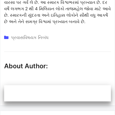
વારસા પર ગર્વ લે છે. આ સ્મારક વિશ્વભરમાં પ્રખ્યાત છે. દર
વર્ષે લગભગ 2 થી 4 મિલિયન લોકો તાજમહેલ જોવા માટે આવે
છે. સ્મારકની સુંદરતા અને ઇતિહાસ લોકોને સૌથી વધુ આકર્ષે
છે અને તેને સમગ્ર વિશ્વમાં પ્રખ્યાત બનાવે છે.
Categories
પ્રવાસવિષયક નિબંધ
About Author: