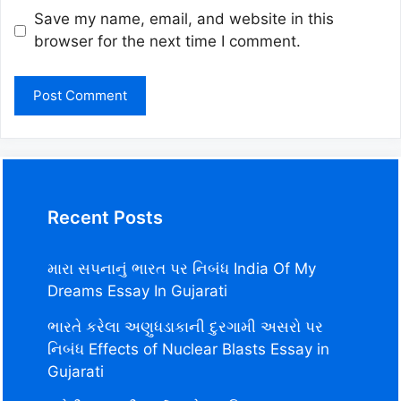
Save my name, email, and website in this
browser for the next time I comment.
Recent Posts
મારા સપનાનું ભારત પર નિબંધ India Of My
Dreams Essay In Gujarati
ભારતે કરેલા અણુધડાકાની દુરગામી અસરો પર
નિબંધ Effects of Nuclear Blasts Essay in
Gujarati