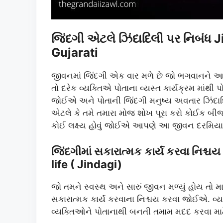
જિંદગી એટલે ઝિંદાદિલી પર નિબંધ 
Gujarati
જીવનમાં જિંદગી એક વાર મળે છે જો ભગવાનને આપણ
તો દરેક વ્યક્તિએ પોતાના વ્યસ્ત કાર્યક્રમ માંથી
જોઈએ અને પોતાની જિંદગી મનુષ્ય અવતાર ઝિંદા
એટલે કે તમે તમારા મોજ શોખ પૂરા કરો કોઈક બી
કોઈ લક્ષ્ય હોવું જોઈએ આપણે આ જીવન દરમિ
જિંદગીમાં સકારાત્મક કાર્ય કરવા નિશ
life ( Jindagi)
જો તમને સ્વસ્થ અને સારું જીવન મળ્યું હોય તો માર
સકારાત્મક કાર્ય કરવાના નિશ્ચય કરવા જોઈએ. વ્
વ્યક્તિઓને પોતાનાથી બનતી તમામ મદદ કરવા મા