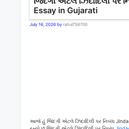
જિંદગી એટલે ઝિંદાદિલી પર ન
Essay in Gujarati
July 16, 2026
by
rahul756700
આજે હું જિંદગી એટલે ઝિંદાદિલી પર નિબંધ Jinda
રહ્યો છું.જિંદગી એટલે ઝિંદાદિલી પર નિબંધ
Jindag