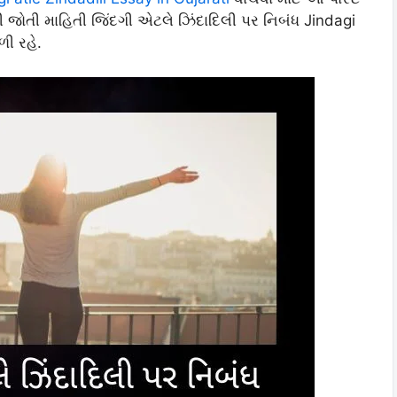
તેમની જોતી માહિતી જિંદગી એટલે ઝિંદાદિલી પર નિબંધ Jindagi
ળી રહે.