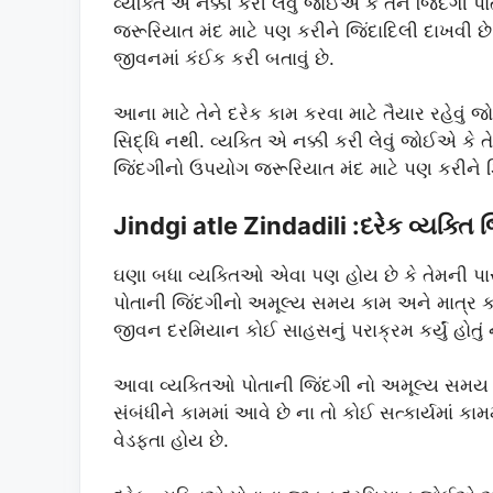
વ્યક્તિ એ નક્કી કરી લેવું જોઈએ કે તેને જિંદ
જરૂરિયાત મંદ માટે પણ કરીને જિંદાદિલી દાખવી છે.દ
જીવનમાં કંઈક કરી બતાવું છે.
આના માટે તેને દરેક કામ કરવા માટે તૈયાર રહેવું
સિદ્ધિ નથી. વ્યક્તિ એ નક્કી કરી લેવું જોઈએ ક
જિંદગીનો ઉપયોગ જરૂરિયાત મંદ માટે પણ કરીને ઝિ
Jindgi atle Zindadili :દરેક વ્યક્તિ
ઘણા બધા વ્યક્તિઓ એવા પણ હોય છે કે તેમની પાસ
પોતાની જિંદગીનો અમૂલ્ય સમય કામ અને માત્ર ક
જીવન દરમિયાન કોઈ સાહસનું પરાક્રમ કર્યું હોતું
આવા વ્યક્તિઓ પોતાની જિંદગી નો અમૂલ્ય સમય વ
સંબંધીને કામમાં આવે છે ના તો કોઈ સત્કાર્યમાં
વેડફતા હોય છે.