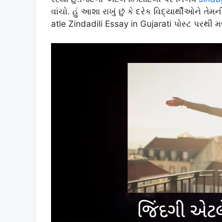
વાંચો. હું આશા રાખું છું કે દરેક વિદ્યાર્થીઓને 
atle Zindadili Essay in Gujarati પોસ્ટ પરથી મ