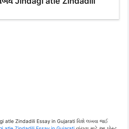
િબંધ Jindagi atle Zindadili
gi atle Zindadili Essay in Gujarati વિશે લખવા જઈ
i atle Zindadili Essay in Gujarati
વાંચવા માટે આ પોસ્ટ