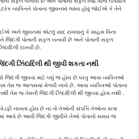
ગી પોતાની સફળ બનાવી છે અને પોતાની સફળ જિંદગીનો ઉપયોગ
રેક વ્યક્તિને પોતાના જીવનમાં લક્ષ્ય હોવું જોઈએ કે તેને
 જોઈએ અને જીવનમાં એટલું યાદ રાખવાનું કે સાહસ વિના
ે તેને જિંદગી પોતાની સફળ બનાવી છે અને પોતાની સફળ
ંદાદિલી દાખવી છે.
 જિંદગી ઝિંદાદિલી થી જીવી શકતા નથી
ે જિંદગી જીવવા માટે બધું જ હોય છે.પરંતુ આવા વ્યક્તિઓ
ામ તેમ જ આળસમાં મેળવી નાખે છે. આવા વ્યક્તિઓ પોતાના
 નથી તેમ જ તેમની જિંદગી ઝિંદાદિલી થી જીવ્યા હોતા નથી .
ેડફી નાખતા હોય છે ના તો તેઓની સંપત્તિ તેઓના સગા
 કામમાં આવે છે આવી જિંદગી જીવીને તેઓ પોતાનો સમય જ