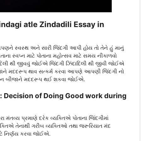
Jindagi atle Zindadili Essay in
ને સ્વસ્થ અને સારી જિંદગી આપી હોય તો તેને હું માનું
 પોતાના સ્વપ્ન માટે પોતાના મહોત્સવ માટે સમય નીકાળવો
દિલી થી જીવવું જોઈએ જિંદગી ઝિંદાદિલી થી જીવી જોઈએ
જાને મદદરૂપ થાવ સત્કર્મ કરવા આપણે આપણી જિંદગી નો
યાન બીજાને મદદરૂપ થઈ શકવા જોઈએ.
્ચય : Decision of Doing Good work during
ા મંતવ્ય પ્રમાણે દરેક વ્યક્તિએ પોતાના જિંદગીમાં
યક્તિએ તેનાથી ગરીબ વ્યક્તિઓ તથા જરૂરિયાત મંદ
ટે નિર્ણય કરવા જોઈએ.