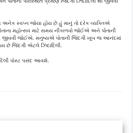
પોતાની પરિસ્થિતિ પ્રમાણે જિંદગી ઝિંદાદિલી થી જીવવી
નેક સ્વપ્ન જોયા હોય છે હું માનું તો દરેક વ્યક્તિએ
ાટે પોતાના મહોત્સવ માટે સમય નીકાળવો જોઈએ અને પોતાની
થી જીવવી જોઈએ. મનુષ્યએ પોતાની જિંદગી ખૂબ જ આનંદમાં
ય છે જિંદગી એટલે ઝિંદાદિલી.
ાદિલી પોસ્ટ પસંદ આવશે.