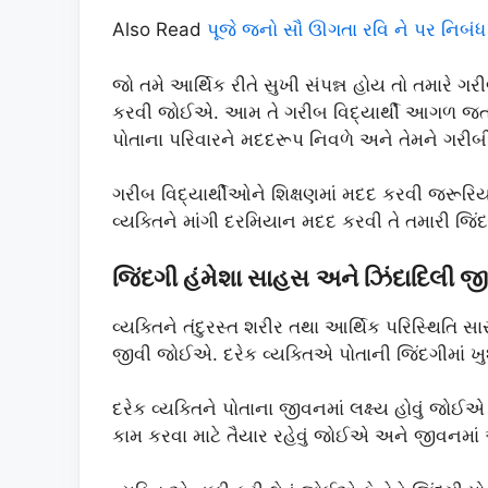
Also Read
પૂજે જનો સૌ ઊગતા રવિ ને પર નિબંધ
જો તમે આર્થિક રીતે સુખી સંપન્ન હોય તો તમારે ગર
કરવી જોઈએ. આમ તે ગરીબ વિદ્યાર્થી આગળ જતા સ
પોતાના પરિવારને મદદરૂપ નિવળે અને તેમને ગરીબી
ગરીબ વિદ્યાર્થીઓને શિક્ષણમાં મદદ કરવી જરૂરિયા
વ્યક્તિને માંગી દરમિયાન મદદ કરવી તે તમારી જિંદ
જિંદગી હંમેશા સાહસ
અને ઝિંદાદિલી જી
વ્યક્તિને તંદુરસ્ત શરીર તથા આર્થિક પરિસ્થિતિ 
જીવી જોઈએ. દરેક વ્યક્તિએ પોતાની જિંદગીમાં ખ
દરેક વ્યક્તિને પોતાના જીવનમાં લક્ષ્ય હોવું જોઈએ
કામ કરવા માટે તૈયાર રહેવું જોઈએ અને જીવનમાં એ