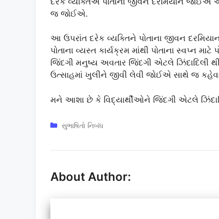
દરેક વ્યક્તિએ પોતાના જીવન દરમિયાન જોઈએ અને 
જ જોઈએ.
આ ઉપરાંત દરેક વ્યક્તિને પોતાના જીવન દરમિયાન અ
પોતાના વ્યસ્ત કાર્યક્રમ માંથી પોતાના સ્વપ્ન મ
જિંદગી મનુષ્ય અવતાર જિંદગી એટલે ઝિંદાદિલી 
ઉત્સાહમાં ખુલીને જીવી લેવી જોઈએ સાથે જ કહેવા
મને આશા છે કે વિદ્યાર્થીઓને જિંદગી એટલે ઝિંદ
Categories
સુભાષિતો નિબંધ
About Author: