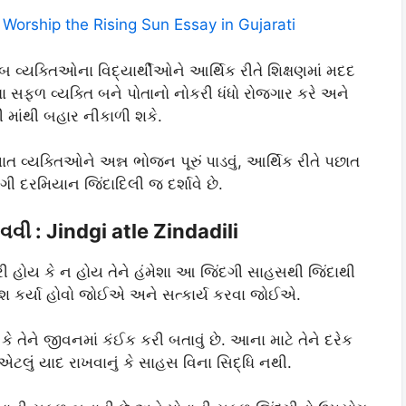
 Worship the Rising Sun Essay in Gujarati
ીબ વ્યક્તિઓના વિદ્યાર્થીઓને આર્થિક રીતે શિક્ષણમાં મદદ
ફળ વ્યક્તિ બને પોતાનો નોકરી ધંધો રોજગાર કરે અને
 માંથી બહાર નીકાળી શકે.
ત વ્યક્તિઓને અન્ન ભોજન પૂરું પાડવું, આર્થિક રીતે પછાત
ગી દરમિયાન જિંદાદિલી જ દર્શાવે છે.
વવી : Jindgi atle Zindadili
સારી હોય કે ન હોય તેને હંમેશા આ જિંદગી સાહસથી જિંદાથી
ુશ કર્યા હોવો જોઈએ અને સત્કાર્ય કરવા જોઈએ.
 કે તેને જીવનમાં કંઈક કરી બતાવું છે. આના માટે તેને દરેક
ટલું યાદ રાખવાનું કે સાહસ વિના સિદ્ધિ નથી.