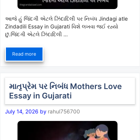
આજે હું જિંદગી એટલે ઝિંદાદિલી પર નિબંધ Jindagi atle
Zindadili Essay in Gujarati વિશે લખવા જઈ રહ્યો
છું.જિંદગી એટલે ઝિંદાદિલી …
Read more
માતૃપ્રેમ પર નિબંધ Mothers Love
Essay in Gujarati
July 14, 2026
by
rahul756700