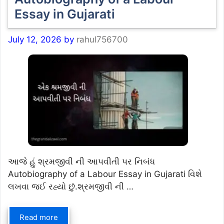
Essay in Gujarati
July 12, 2026
by
rahul756700
આજે હું શ્રમજીવી ની આપવીતી પર નિબંધ
Autobiography of a Labour Essay in Gujarati વિશે
લખવા જઈ રહ્યો છું.શ્રમજીવી ની …
Read more