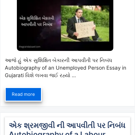
આજે હું એક સુશિક્ષિત બેકારની આપવીતી પર નિબંધ
Autobiography of an Unemployed Person Essay in
Gujarati વિશે લખવા જઈ રહ્યો …
Read more
એક શ્રમજીવી ની આપવીતી પર નિબંધ
Autobiography of a Labour