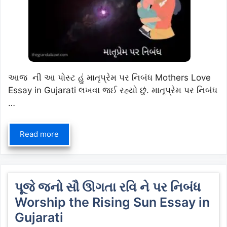
આજ ની આ પોસ્ટ હું માતૃપ્રેમ પર નિબંધ Mothers Love
Essay in Gujarati લખવા જઈ રહ્યો છું. માતૃપ્રેમ પર નિબંધ
…
Read more
પૂજે જનો સૌ ઊગતા રવિ ને પર નિબંધ
Worship the Rising Sun Essay in
Gujarati