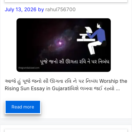
July 13, 2026
by
rahul756700
આજે હું પૂજે જનો સૌ ઊગતા રવિ ને પર નિબંધ Worship the
Rising Sun Essay in Gujaratiવિશે લખવા જઈ રહ્યો …
Read more