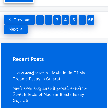
Page
Page
Page
Page
Page
←
Previous
1
…
3
4
5
…
65
Next
→
Recent Posts
મારા સપનાનું ભારત પર નિબંધ India Of My
Dreams Essay In Gujarati
ભારતે કરેલા અણુધડાકાની દુરગામી અસરો પર
નિબંધ Effects of Nuclear Blasts Essay in
Gujarati