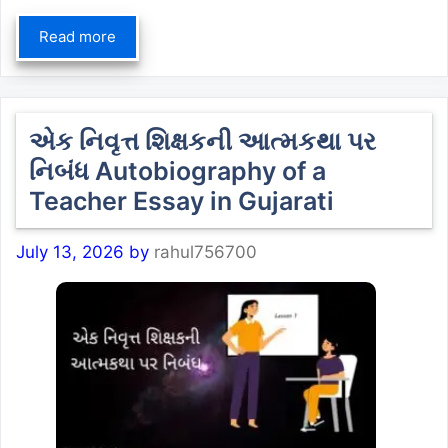
Read more
એક નિવૃત્ત શિક્ષકની આત્મકથા પર
નિબંધ Autobiography of a
Teacher Essay in Gujarati
July 13, 2026
by
rahul756700