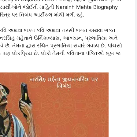
ક વિદ્યાર્થીઓને જોઈતી માહિતી Narsinh Mehta Biography
ત્ર પર નિબંધ આર્ટીકલ માંથી મળી રહે.
દિકવિ અથવા ભક્ત કવિ અથવા નરસી ભગત અથવા ભક્ત
િંહ મહેતાને ઉર્મિકાવ્યાસ, આખ્યાન, પ્રભાતિયા અને
 છે. તેમના દ્વારા રચિત પ્રભાતિયા સવારે ગવાય છે. પાંચસો
જે પણ લોકપ્રિય છે. લોકો તેમની કવિતાના પંક્તિઓ ખૂબ જ