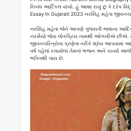
નિબંધ આર્ટિકલ વાંચો. હું આશા રાખું છું કે દરે
Essay In Gujarati 2023 નરસિંહ મહેતા જીવનચરિ
નરસિંહ મહેતા જેને આપણે ગુજરાતી ભાષાના આ
નરસૈયો જેવા લોકપ્રિય નામથી ઓળખીએ છીએ. નરસ
જીવનચરિત્રોના પ્રણેતા તરીકે શ્રેય આપવામાં આવે
વર્ષ પહેલાં રચાયેલાં તેમનાં ભજન અને કાવ્યો આ
ભક્તિથી ગાય છે.