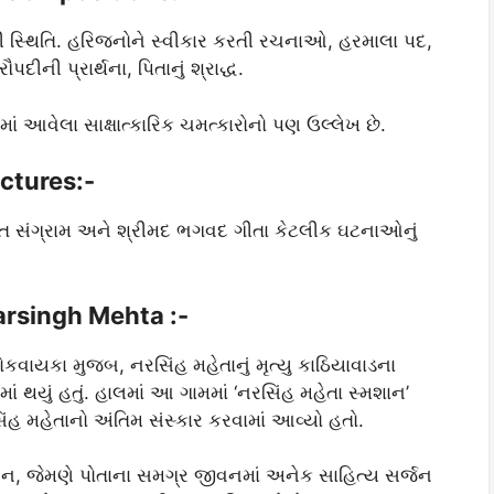
ની સ્થિતિ. હરિજનોને સ્વીકાર કરતી રચનાઓ, હરમાલા પદ,
ીની પ્રાર્થના, પિતાનું શ્રાદ્ધ.
 આવેલા સાક્ષાત્કારિક ચમત્કારોનો પણ ઉલ્લેખ છે.
uctures:-
સુરત સંગ્રામ અને શ્રીમદ ભગવદ ગીતા કેટલીક ઘટનાઓનું
arsingh Mehta :-
લોકવાયકા મુજબ, નરસિંહ મહેતાનું મૃત્યુ કાઠિયાવાડના
ં થયું હતું. હાલમાં આ ગામમાં ‘નરસિંહ મહેતા સ્મશાન’
ંહ મહેતાનો અંતિમ સંસ્કાર કરવામાં આવ્યો હતો.
ંદન, જેમણે પોતાના સમગ્ર જીવનમાં અનેક સાહિત્ય સર્જન