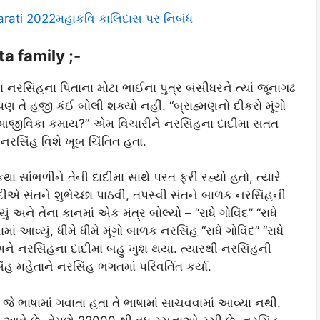
arati 2022મહાકવિ કાલિદાસ પર નિબંધ
a family ;-
ા નરસિંહના પિતાના મોટા ભાઈના પુત્ર બંસીધરને ત્યાં જૂનાગઢ
 તે હજી કંઈ બોલી શક્યો નહીં. “બ્રાહ્મણનો દીકરો મૂંગો
રીતે આજીવિકા કમાય?” એમ વિચારીને નરસિંહના દાદીમા સતત
 નરસિંહ વિશે ખૂબ ચિંતિત હતા.
ંભળીને તેની દાદીમા સાથે પરત ફરી રહ્યો હતો, ત્યારે
ાદીએ સંતને શુભેચ્છા પાઠવી, તપસ્વી સંતને બાળક નરસિંહની
ં અને તેના કાનમાં એક મંત્ર બોલ્યો – “રાધે ગોવિંદ” “રાધે
ામાં આવ્યું, ધીમે ધીમે મૂંગો બાળક નરસિંહ “રાધે ગોવિંદ” “રાધે
અને નરસિંહના દાદીમા બહુ ખુશ થયા. ત્યારથી નરસિંહની
હ મહેતાને નરસિંહ ભગતમાં પરિવર્તિત કર્યા.
ે ભાષામાં ગવાતા હતા તે ભાષામાં સાચવવામાં આવ્યા નથી.