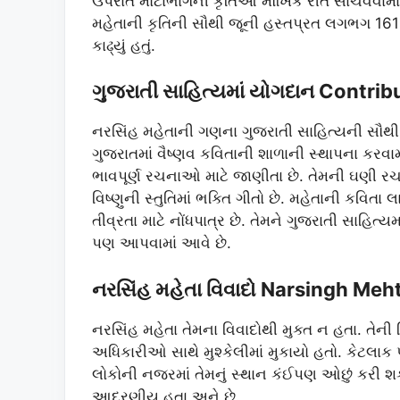
ઉપરાંત મોટાભાગની કૃતિઓ મૌખિક રીતે સાચવવામા
મહેતાની કૃતિની સૌથી જૂની હસ્તપ્રત લગભગ 161
કાઢ્યું હતું.
ગુજરાતી સાહિત્યમાં યોગદાન Contribu
નરસિંહ મહેતાની ગણના ગુજરાતી સાહિત્યની સૌથ
ગુજરાતમાં વૈષ્ણવ કવિતાની શાળાની સ્થાપના કરવામ
ભાવપૂર્ણ રચનાઓ માટે જાણીતા છે. તેમની ઘણી ર
વિષ્ણુની સ્તુતિમાં ભક્તિ ગીતો છે. મહેતાની કવિતા
તીવ્રતા માટે નોંધપાત્ર છે. તેમને ગુજરાતી સાહિત
પણ આપવામાં આવે છે.
નરસિંહ મહેતા વિવાદો Narsingh Meh
નરસિંહ મહેતા તેમના વિવાદોથી મુક્ત ન હતા. તેન
અધિકારીઓ સાથે મુશ્કેલીમાં મુકાયો હતો. કેટલાક 
લોકોની નજરમાં તેમનું સ્થાન કંઈપણ ઓછું કરી શક્
આદરણીય હતા અને છે.