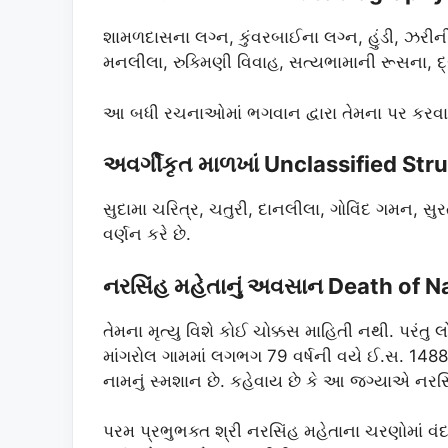
શામળદાસના લગ્ન, કુંવરબાઈના લગ્ન, હુંડી, ઝરી
મનલીલા, રુક્મિણી વિવાહ, સત્યભામાની રૂસના, દ્રૌપદ
આ બધી રચનાઓમાં ભગવાન દ્વારા તેમના પર કરવામાં
અવર્ગીકૃત માળખાં Unclassified Str
સુદામા ચરિત્ર, ચતુરી, દાનલીલા, ગોવિંદ ગમન, 
વર્ણન કરે છે.
નરસિંહ મહેતાનું અવસાન Death of N
તેમના મૃત્યુ વિશે કોઈ ચોક્કસ માહિતી નથી. પરંતુ 
માંગરોલ ગામમાં લગભગ 79 વર્ષની વયે ઈ.સ. 1488મા
નામનું સ્મશાન છે. કહેવાય છે કે આ જગ્યાએ નરસિ
પરમ પ્રભુભક્ત શ્રી નરસિંહ મહેતાના ચરણોમાં વ