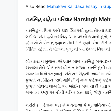
Also Read
Mahakavi Kalidasa Essay In Guj
નરસિંહ મહેતા પરિવાર Narsingh Meht
નરસિંહના પિતા અને દાદા શિવપંથી હતા. તેમના દાદ
લઈ આવ્યા. હવે નરસિંહ આઠ વર્ષનો થવાનો હતો, પણ
હોય તો તે પોતાનું જીવન કેવી રીતે જીવે, કેવી 
ચિંતિત રહેતા. તે પોતાના પુત્રની આ છેલ્લી નિશાની
લોકવાયકા મુજબ, એકવાર બાળ નરસિંહ ભગવદ-કથા સા
રસ્તામાં તેને એક તપસ્વી સંત મળ્યા. નરસિંહની દ
સમસ્યા વિશે જણાવ્યું. સંતે નરસિંહની આંખોમાં જોયુ
કૃષ્ણ”. નરસિંહને “રાધે ગોવિંદ” નું નામ કહેવાનું કહેવ
કૃષ્ણ” બોલવા લાગ્યો. આ જોઈને બધા ચોંકી ગયા 
ભગવાન કૃષ્ણ પ્રત્યેની ભક્તિ શરૂ થઈ, જેણે નરસિં
નરસિંહ મહેતાના પદો કે કવિતાઓ કે પ્રભાતિયાઓ જ