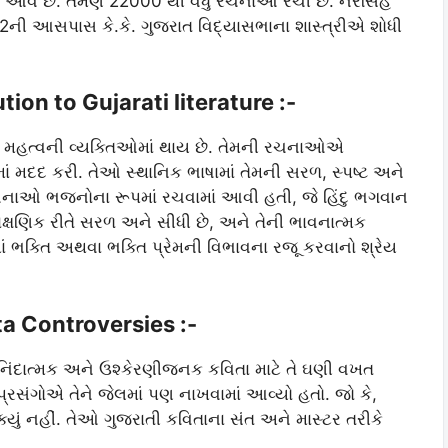
ં આવે છે. તેમણે 22000 થી વધુ રચનાઓ રચી છે. નરસિંહ
2ની આસપાસ કે.કે. ગુજરાત વિદ્યાસભાના શાસ્ત્રીએ શોધી
tion to Gujarati literature :-
ી મહત્વની વ્યક્તિઓમાં થાય છે. તેમની રચનાઓએ
ાં મદદ કરી. તેઓ સ્થાનિક ભાષામાં તેમની સરળ, સ્પષ્ટ અને
ચનાઓ ભજનોના રૂપમાં રચવામાં આવી હતી, જે હિંદુ ભગવાન
 લાક્ષણિક રીતે સરળ અને સીધી છે, અને તેની ભાવનાત્મક
્યમાં ભક્તિ અથવા ભક્તિ પ્રેમની વિભાવના રજૂ કરવાનો શ્રેય
ta Controversies :-
ી નિંદાત્મક અને ઉશ્કેરણીજનક કવિતા માટે તે ઘણી વખત
પ્રસંગોએ તેને જેલમાં પણ નાખવામાં આવ્યો હતો. જો કે,
યું નહીં. તેઓ ગુજરાતી કવિતાના સંત અને માસ્ટર તરીકે