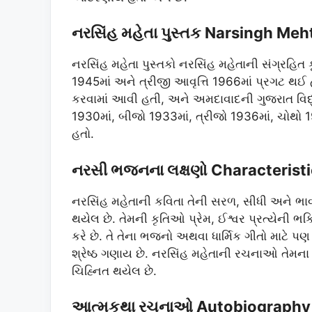
નરસિંહ મહેતા પુસ્તક Narsingh Meh
નરસિંહ મહેતા પુસ્તકો નરસિંહ મહેતાની સંગ્રહિ
1945માં અને ત્રીજી આવૃત્તિ 1966માં પ્રગટ થઈ 
કરવામાં આવી હતી, અને અમદાવાદની ગુજરાત વિદ્ય
1930માં, બીજો 1933માં, ત્રીજો 1936માં, ચોથો 1
હતો.
નરસી ભજનના લક્ષણો Characteristic
નરસિંહ મહેતાની કવિતા તેની સરળ, સીધી અને ભાવન
થયેલ છે. તેમની કૃતિઓ પ્રેમ, ઈશ્વર પ્રત્યેની 
કરે છે. તે તેના ભજનો અથવા ધાર્મિક ગીતો માટે 
શ્રેષ્ઠ ગણાય છે. નરસિંહ મહેતાની રચનાઓ તેમના 
ચિહ્નિત થયેલ છે.
આત્મકથા રચનાઓ Autobiography 