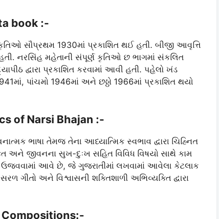
ta book :-
ત કૃતિઓ સૌપ્રથમ 1930માં પ્રકાશિત થઈ હતી. બીજી આવૃત્તિ
હતી. નરસિંહ મહેતાની સંપૂર્ણ કૃતિઓ છ ભાગમાં સંકલિત
ાપીઠ દ્વારા પ્રકાશિત કરવામાં આવી હતી. પહેલો ખંડ
941માં, પાંચમો 1946માં અને છઠ્ઠો 1966માં પ્રકાશિત થયો
s of Narsi Bhajan :-
ાત્મક ભાષા તેમજ તેના આધ્યાત્મિક સ્વભાવ દ્વારા ચિહ્નિત
ભક્તિ અને જીવનના સુખ-દુઃખ સહિત વિવિધ વિષયો સાથે કામ
પણ ઉજવવામાં આવે છે, જે ગુજરાતીમાં લખવામાં આવેલા કેટલાક
સરળ ગીતો અને વિશ્વાસની શક્તિશાળી અભિવ્યક્તિ દ્વારા
Compositions:-