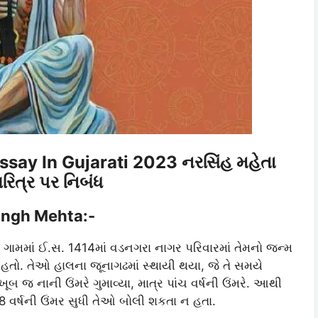
say In Gujarati 2023 નરસિંહ મહેતા
િત્ર પર નિબંધ
singh Mehta:-
ગામમાં ઈ.સ. 1414માં વડનગરા નાગર પરિવારમાં તેમનો જન્મ
યો હતો. તેઓ હાલના જૂનાગઢમાં સ્થાયી થયા, જે તે સમયે
ાને ખૂબ જ નાની ઉંમરે ગુમાવ્યા, માત્ર પાંચ વર્ષની ઉંમરે. આથી
 8 વર્ષની ઉંમર સુધી તેઓ બોલી શકતા ન હતા.