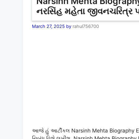
Narsinh Mehta Biography
નરસિંહ મહેતા જીવનચરિત્ર પ
March 27, 2025
by
rahul756700
આજે હું આર્ટીકલ Narsinh Mehta Biography E
નિબંધ વિશે લખીશ. Narsinh Mehta Biography 