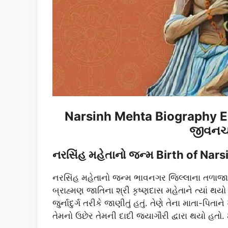
Narsinh Mehta Biography Es
જીવનચર
નરસિંહ મહેતાનો જન્મ Birth of Nar
નરસિંહ મહેતાનો જન્મ ભાવનગર જિલ્લાના તળાજા 
બ્રાહ્મણ જાતિના શ્રી કૃષ્ણદાસ મહેતાને ત્યાં થ
જુર્નાદુર્ગ તરીકે જાણીતું હતું. તેણે તેના માતા-પિત
તેમનો ઉછેર તેમની દાદી જયાગૌરી દ્વારા થયો હતો.