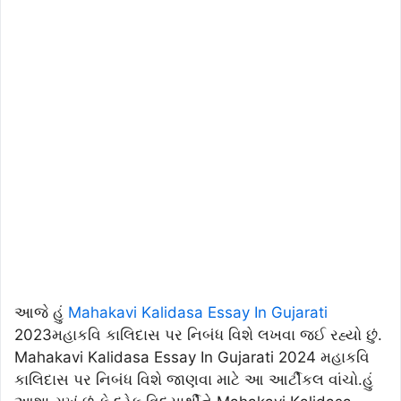
આજે હું
Mahakavi Kalidasa Essay In Gujarati
2023મહાકવિ કાલિદાસ પર નિબંધ વિશે લખવા જઈ રહ્યો છું.
Mahakavi Kalidasa Essay In Gujarati 2024 મહાકવિ
કાલિદાસ પર નિબંધ વિશે જાણવા માટે આ આર્ટીકલ વાંચો.હું