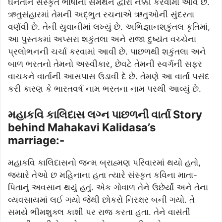
ઘનતાને સંસ્કૃત ભાષાના સમર્થન દ્વારા નક્કી કરવામાં આવે છે.
ઋતુસંહારમાં તેમની અદ્ભુત રચનાએ ઋતુઓની સુંદરતા
વર્ણવી છે. તેની યુવાનીમાં લખ્યું છે. અભિજ્ઞાનશકુંતલ કૃતિમાં,
આ પુસ્તકમાં અપ્સરા શકુંતલા અને રાજા દુષ્યંત વચ્ચેના
પ્રલોભનની ચર્ચા કરવામાં આવી છે. પાછળથી શકુંતલા અને
બાળ ભરતનો તેમનો અસ્વીકાર, છેવટે તેમની સ્વર્ગની સફર
વાચકને વાર્તાની આસપાસ ઉડાવી દે છે. તેમણે આ વાર્તા પસંદ
કરી કારણ કે ભારતવર્ષ નામ ભરતના નામ પરથી આવ્યું છે.
મહાકવિ કાલિદાસ લગ્ન પાછળની વાર્તા Story
behind Mahakavi Kalidasa’s
marriage:-
મહાકવિ કાલિદાસનો જન્મ બ્રાહ્મણ પરિવારમાં થયો હતો,
જ્યારે તેઓ છ મહિનાના હતા ત્યારે સંસ્કૃત કવિના માતા-
પિતાનું અવસાન થયું હતું. એક ગોવાળ તેને ઉછેર્યો અને તેના
વ્યવસાયમાં લઈ ગયો જેથી છોકરો નિરક્ષર બની ગયો. તે
સમયે ભીમશુક્લ કાશી પર રાજ કરતા હતા. તેને વાસંતી