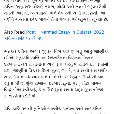
વર્ણન વાચકને ખૂબ પ્રભાવિત કરે છે. કાલિદાસની બીજી
કવિતા ‘રઘુવંશ’માં તેમણે સ્થળ, લોકો અને તેમની જીવનશૈલી,
તેમની આદતો, વ્યવસાયો અને વેપારની ચર્ચા કરી હતી. આ
વર્ણને ભરતના દરેક ભાગને તેના મેગ્નમ ઓપ્યુસમાં મૂક્યો છે.
Also Read
Poet – Narmad Essay In Gujarati 2022
કવિ – નર્મદ પર નિબંધ
સંસ્કૃત કવિના અંગત જીવન વિશે આપણે બહુ ઓછું જાણીએ
છીએ. મહાકવિ કાલિદાસ ઉજ્જૈનના વિક્રમાદિત્યના
દરબારમાં નવ રત્નોમાંના એક હતા. પરંતુ ભારતીય ઇતિહાસમાં
ઘણા જાણીતા વિક્રમાદિત્ય હતા, જો કે, નવ રત્નો સમકાલીન
ન હોઈ શકે. કેટલાક માને છે કે લેખક 2જી સદી બીસીઇમાં
રહેતા બીજા શુંગા રાજાના દરબારી હતા. પરંતુ મોટા ભાગના
વિદ્વાનોએ સ્વીકાર્યું કે કાલિદાસુનો સંબંધ ચંદ્ર ગુપ્ત બીજા
સાથે હોવો જોઈએ.
કવિ કાલિદાસની કૃતિઓ ભારતીય પરંપરા અને સાંસ્કૃતિક