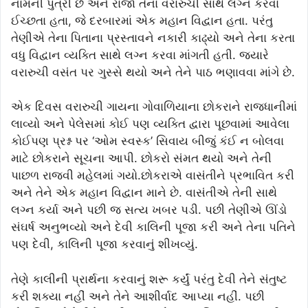
નામની પુત્રી છે અને રાજા તેના વરારુચી સાથે લગ્ન કરવા
ઈચ્છતા હતા, જે દરબારમાં એક મહાન વિદ્વાન હતા. પરંતુ
તેણીએ તેના પિતાના પ્રસ્તાવને નકારી કાઢ્યો અને તેના કરતા
વધુ વિદ્વાન વ્યક્તિ સાથે લગ્ન કરવા માંગતી હતી. જ્યારે
વરારુચી વસંત પર ગુસ્સે થયો અને તેને પાઠ ભણાવવા માંગે છે.
એક દિવસ વરારુચી ગાયના ગોવાળિયાના છોકરાને રાજધાનીમાં
લાવ્યો અને પેલેસમાં કોઈ પણ વ્યક્તિ દ્વારા પૂછવામાં આવેલા
કોઈપણ પ્રશ્ન પર ‘ઓમ સ્વસ્ક’ સિવાય બીજું કંઈ ન બોલવા
માટે છોકરાને સૂચના આપી. છોકરો સંમત થયો અને તેની
પાછળ રાજવી મહેલમાં ગયો.છોકરાએ વાસંતીને પ્રભાવિત કરી
અને તેને એક મહાન વિદ્વાન માને છે. વાસંતીએ તેની સાથે
લગ્ન કર્યા અને પછી જ સત્ય ખબર પડી. પછી તેણીએ ઊંડો
સંઘર્ષ અનુભવ્યો અને દેવી કાલિની પૂજા કરી અને તેના પતિને
પણ દેવી, કાલિની પૂજા કરવાનું શીખવ્યું.
તેણે કાલીની પ્રાર્થના કરવાનું શરૂ કર્યું પરંતુ દેવી તેને સંતુષ્ટ
કરી શક્યા નહીં અને તેને આશીર્વાદ આપ્યા નહીં. પછી