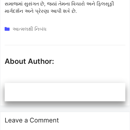
સમાજમાં સુસંગત છે, જ્યાં તેમના વિચારો અને ફિલસૂફી
માર્ગદર્શન અને પ્રેરણા આપી શકે છે.
Categories
આત્મલક્ષી નિબંધ
About Author:
Leave a Comment