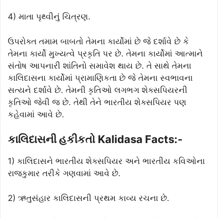
4) માતા પૃથ્વીનું ચિત્રણ.
ઉપરોક્ત તમામ બાબતો તેમના કાર્યોમાં છે જે દર્શાવે છે કે
તેમના કાર્યો મુખ્યત્વે પ્રકૃતિ પર છે. તેમના કાર્યોમાં આત્માને
સંતોષ આપનારી શાંતિનો સમાવેશ થાય છે. તે સાથે તેમના
કાલિદાસના કાર્યોમાં પ્રામાણિકતા છે જે તેમના સ્વભાવના
સત્યને દર્શાવે છે. તેમની કૃતિઓ લગભગ શેક્સપિયરની
કૃતિઓ જેવી જ છે. તેથી તેને ભારતીય શેક્સપિયર પણ
કહેવામાં આવે છે.
કાલિદાસની હકીકતો Kalidasa Facts:-
1) કાલિદાસને ભારતીય શેક્સપિયર અને ભારતીય કવિઓના
રાજકુમાર તરીકે ગણવામાં આવે છે.
2) ઋતુસંહાર કાલિદાસની પ્રથમ કાવ્ય રચના છે.