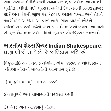
ગોવાળિયાએ દેવીને કાલી સમક્ષ પોતાનું બલિદાન આપવાની
પ્રતિજ્ઞા લીધી. પછી પ્રસન્ન થયેલી દેવી તેમની સમક્ષ હાજર
થઈ અને તેમની જીભ પર કેટલાક અક્ષરો લખ્યા અને તેમને
આશીર્વાદ આપ્યા. આ વાર્તા સાથે, ગાય-વાડનો છોકરો
કાલિદાસ બન્યો, જેનો અર્થ થાય છે કાલિનો ભક્ત. આ વાર્તા
સંસ્કૃત લેખક કાલિદાસ વિશે ખૂબ જ લોકપ્રિય દંતકથા છે.
ભારતીય શેક્સપિયર Indian Shakespeare:-
ઘણા લોકો માને છે કે કાલિદાસ કવિ એ
વિક્રમાદિત્યના નવ રત્નોમાંથી એક. કારણ કે કાલિદાસની
કૃતિઓ નીચેની બાબતોની આસપાસ ફરે છે:
1) પ્રકૃતિ પર પ્રેમ વ્યક્ત કરવો
2) ઋતુઓ અને ચોમાસાની પ્રશંસા કરવી
3) ક્ષેત્ર અને આકાશનું ગૌરવ.