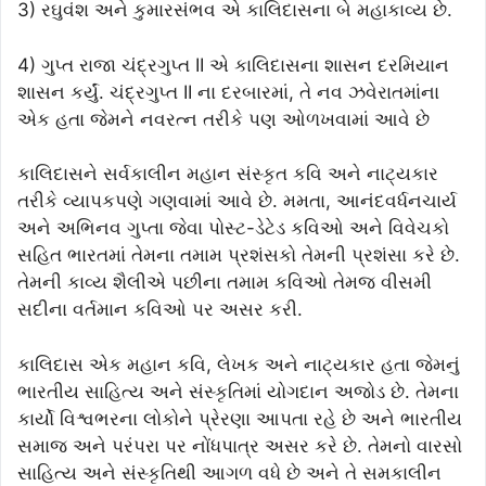
3) રઘુવંશ અને કુમારસંભવ એ કાલિદાસના બે મહાકાવ્ય છે.
4) ગુપ્ત રાજા ચંદ્રગુપ્ત II એ કાલિદાસના શાસન દરમિયાન
શાસન કર્યું. ચંદ્રગુપ્ત II ના દરબારમાં, તે નવ ઝવેરાતમાંના
એક હતા જેમને નવરત્ન તરીકે પણ ઓળખવામાં આવે છે
કાલિદાસને સર્વકાલીન મહાન સંસ્કૃત કવિ અને નાટ્યકાર
તરીકે વ્યાપકપણે ગણવામાં આવે છે. મમતા, આનંદવર્ધનચાર્ય
અને અભિનવ ગુપ્તા જેવા પોસ્ટ-ડેટેડ કવિઓ અને વિવેચકો
સહિત ભારતમાં તેમના તમામ પ્રશંસકો તેમની પ્રશંસા કરે છે.
તેમની કાવ્ય શૈલીએ પછીના તમામ કવિઓ તેમજ વીસમી
સદીના વર્તમાન કવિઓ પર અસર કરી.
કાલિદાસ એક મહાન કવિ, લેખક અને નાટ્યકાર હતા જેમનું
ભારતીય સાહિત્ય અને સંસ્કૃતિમાં યોગદાન અજોડ છે. તેમના
કાર્યો વિશ્વભરના લોકોને પ્રેરણા આપતા રહે છે અને ભારતીય
સમાજ અને પરંપરા પર નોંધપાત્ર અસર કરે છે. તેમનો વારસો
સાહિત્ય અને સંસ્કૃતિથી આગળ વધે છે અને તે સમકાલીન