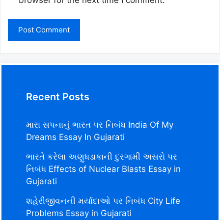
browser for the next time I comment.
Recent Posts
મારા સપનાનું ભારત પર નિબંધ India Of My
Dreams Essay In Gujarati
ભારતે કરેલા અણુધડાકાની દુરગામી અસરો પર
નિબંધ Effects of Nuclear Blasts Essay in
Gujarati
શહેરીજીવનની મર્યાદાઓ પર નિબંધ City Life
Problems Essay in Gujarati