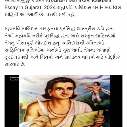
આશા રાખું છું કે દરેક વિદ્યાર્થીને Mahakavi Kalidasa
Essay In Gujarati 2024 મહાકવિ કાલિદાસ પર નિબંધ વિશે
માહિતી આ આર્ટીકલ પરથી મળી રહે.
મહાકવિ કાલિદાસ સંસ્કૃતના પ્રસિદ્ધ શાસ્ત્રીય કવિ હતા.
તેઓ મહાકવિ તરીકે પ્રસિદ્ધ હતા અને સંસ્કૃત સાહિત્યમાં
તેમનું ગૌરવપૂર્ણ યોગદાન હતું. કાલિદાસની કવિતાઓ
સાહિત્યિક કૃતિઓમાં અનોખો ગુણ લાવી. તેમના લખાણો
હ્રદયસ્પર્શી અને ચિંતકો અને સામાન્ય વાચકો માટે બૌદ્ધિક
સારવાર છે.