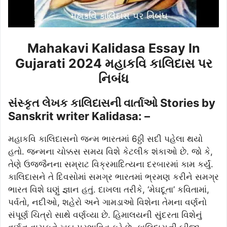
Mahakavi Kalidasa Essay In
Gujarati 2024 મહાકવિ કાલિદાસ પર
નિબંધ
સંસ્કૃત લેખક કાલિદાસની વાર્તાઓ Stories by
Sanskrit writer Kalidasa: –
મહાકવિ કાલિદાસનો જન્મ ભારતમાં 6ઠ્ઠી સદી પહેલા થયો
હતો. જન્મના ચોક્કસ સમય વિશે કેટલીક શંકાઓ છે. જો કે,
તેણે ઉજ્જૈનના સમ્રાટ વિક્રમાદિત્યના દરબારમાં કામ કર્યું.
કાલિદાસને તે દિવસોમાં સમગ્ર ભારતમાં ભ્રમણ કરીને સમગ્ર
ભારત વિશે ઘણું જ્ઞાન હતું. દાખલા તરીકે, ‘મેઘદૂતા’ કવિતામાં,
પર્વતો, નદીઓ, શહેરો અને ગામડાઓ વિશેના તેમના વર્ણનો
સંપૂર્ણ ચિત્રો સાથે વર્ણવ્યા છે. હિમાલયની સુંદરતા વિશેનું