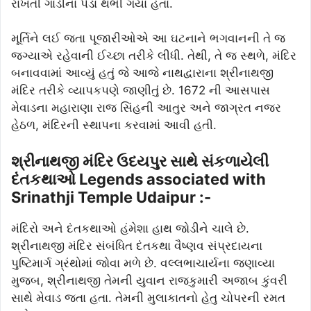
રાખતી ગાડીના પૈડા થંભી ગયા હતા.
મૂર્તિને લઈ જતા પૂજારીઓએ આ ઘટનાને ભગવાનની તે જ
જગ્યાએ રહેવાની ઈચ્છા તરીકે લીધી. તેથી, તે જ સ્થળે, મંદિર
બનાવવામાં આવ્યું હતું જે આજે નાથદ્વારાના શ્રીનાથજી
મંદિર તરીકે વ્યાપકપણે જાણીતું છે. 1672 ની આસપાસ
મેવાડના મહારાણા રાજ સિંહની આતુર અને જાગ્રત નજર
હેઠળ, મંદિરની સ્થાપના કરવામાં આવી હતી.
શ્રીનાથજી મંદિર ઉદયપુર સાથે સંકળાયેલી
દંતકથાઓ Legends associated with
Srinathji Temple Udaipur :-
મંદિરો અને દંતકથાઓ હંમેશા હાથ જોડીને ચાલે છે.
શ્રીનાથજી મંદિર સંબંધિત દંતકથા વૈષ્ણવ સંપ્રદાયના
પુષ્ટિમાર્ગ ગ્રંથોમાં જોવા મળે છે. વલ્લભાચાર્યના જણાવ્યા
મુજબ, શ્રીનાથજી તેમની યુવાન રાજકુમારી અજાબ કુંવરી
સાથે મેવાડ જતા હતા. તેમની મુલાકાતનો હેતુ ચોપરની રમત