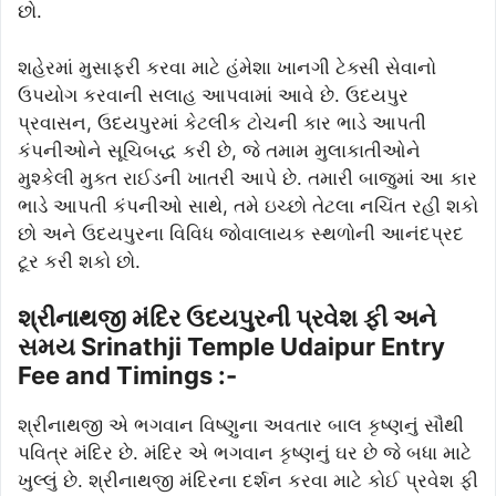
છો.
શહેરમાં મુસાફરી કરવા માટે હંમેશા ખાનગી ટેક્સી સેવાનો
ઉપયોગ કરવાની સલાહ આપવામાં આવે છે. ઉદયપુર
પ્રવાસન, ઉદયપુરમાં કેટલીક ટોચની કાર ભાડે આપતી
કંપનીઓને સૂચિબદ્ધ કરી છે, જે તમામ મુલાકાતીઓને
મુશ્કેલી મુક્ત રાઈડની ખાતરી આપે છે. તમારી બાજુમાં આ કાર
ભાડે આપતી કંપનીઓ સાથે, તમે ઇચ્છો તેટલા નચિંત રહી શકો
છો અને ઉદયપુરના વિવિધ જોવાલાયક સ્થળોની આનંદપ્રદ
ટૂર કરી શકો છો.
શ્રીનાથજી મંદિર ઉદયપુરની પ્રવેશ ફી અને
સમય Srinathji Temple Udaipur Entry
Fee and Timings :-
શ્રીનાથજી એ ભગવાન વિષ્ણુના અવતાર બાલ કૃષ્ણનું સૌથી
પવિત્ર મંદિર છે. મંદિર એ ભગવાન કૃષ્ણનું ઘર છે જે બધા માટે
ખુલ્લું છે. શ્રીનાથજી મંદિરના દર્શન કરવા માટે કોઈ પ્રવેશ ફી