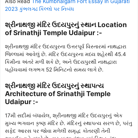
Also Read
The Kumbhalgarh Fort Essay In Gujarati
2023 કુંભલગઢ કિલ્લો પર નિબંધ
શ્રીનાથજી મંદિર ઉદયપુરનું સ્થાન Location
of Srinathji Temple Udaipur :-
શ્રીનાથજી મંદિર ઉદયપુરના ઉત્તરપૂર્વ વિસ્તારમાં નાથદ્વારા
જિલ્લામાં આવેલું છે. મંદિર ઉદયપુરના મધ્ય શહેરથી 45.4
કિમીના અંતરે મળી શકે છે, અને ઉદયપુરથી નાથદ્વારા
પહોંચવામાં લગભગ 52 મિનિટનો સમય લાગે છે.
શ્રીનાથજી મંદિર ઉદયપુરનું સ્થાપત્ય
Architecture of Srinathji Temple
Udaipur :-
17મી સદીમાં બંધાયેલ, શ્રીનાથજી મંદિર ઉદયપુરનું એક
મુખ્ય ભગવાન કૃષ્ણ મંદિર છે. મંદિરનું સ્થાપત્ય સરળ છે, પરંતુ
સફેદ આરસ પર જોવા મળેલી સમૃદ્ધ કોતરણી તેની