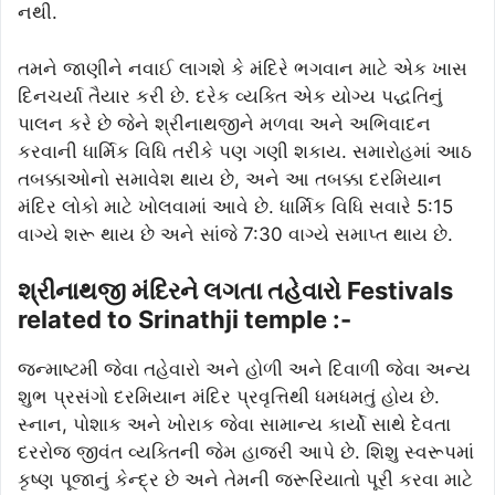
નથી.
તમને જાણીને નવાઈ લાગશે કે મંદિરે ભગવાન માટે એક ખાસ
દિનચર્યા તૈયાર કરી છે. દરેક વ્યક્તિ એક યોગ્ય પદ્ધતિનું
પાલન કરે છે જેને શ્રીનાથજીને મળવા અને અભિવાદન
કરવાની ધાર્મિક વિધિ તરીકે પણ ગણી શકાય. સમારોહમાં આઠ
તબક્કાઓનો સમાવેશ થાય છે, અને આ તબક્કા દરમિયાન
મંદિર લોકો માટે ખોલવામાં આવે છે. ધાર્મિક વિધિ સવારે 5:15
વાગ્યે શરૂ થાય છે અને સાંજે 7:30 વાગ્યે સમાપ્ત થાય છે.
શ્રીનાથજી મંદિરને લગતા તહેવારો Festivals
related to Srinathji temple :-
જન્માષ્ટમી જેવા તહેવારો અને હોળી અને દિવાળી જેવા અન્ય
શુભ પ્રસંગો દરમિયાન મંદિર પ્રવૃત્તિથી ધમધમતું હોય છે.
સ્નાન, પોશાક અને ખોરાક જેવા સામાન્ય કાર્યો સાથે દેવતા
દરરોજ જીવંત વ્યક્તિની જેમ હાજરી આપે છે. શિશુ સ્વરૂપમાં
કૃષ્ણ પૂજાનું કેન્દ્ર છે અને તેમની જરૂરિયાતો પૂરી કરવા માટે