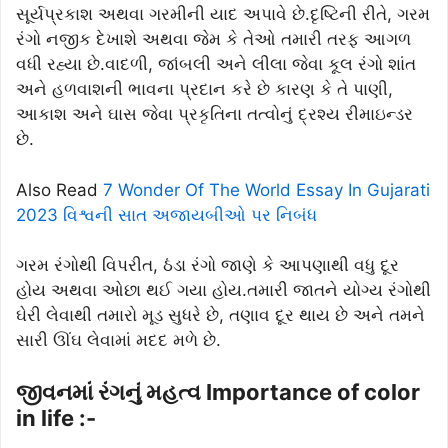
સૂર્યપ્રકાશ અથવા ગરમીની યાદ અપાવે છે.દૃષ્ટિની રીતે, ગરમ
રંગો નજીક દેખાશે અથવા જેમ કે તેઓ તમારી તરફ આગળ
વધી રહ્યા છે.વાદળી, જાંબલી અને લીલા જેવા કૂલ રંગો શાંત
અને હળવાશની ભાવના પ્રદાન કરે છે કારણ કે તે પાણી,
આકાશ અને ઘાસ જેવા પ્રકૃતિના તત્વોનું દ્રશ્ય રીમાઇન્ડર
છે.
Also Read
7 Wonder Of The World Essay In Gujarati
2023 વિશ્વની સાત અજાયબીઓ પર નિબંધ
ગરમ રંગોથી વિપરીત, ઠંડા રંગો જાણે કે આપણાથી વધુ દૂર
હોય અથવા ઓછા થઈ ગયા હોય.તમારી જાતને યોગ્ય રંગોથી
ઘેરી લેવાથી તમારો મૂડ સુધરે છે, તણાવ દૂર થાય છે અને તમને
સારી ઊંઘ લેવામાં મદદ મળે છે.
જીવનમાં રંગનું મહત્વ Importance of color
in life :-