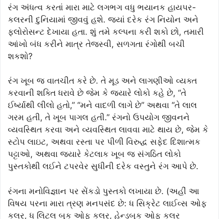
રંગ અંધત્વ કરતાં મારા માટે લગભગ વધુ ભયાનક હાયપર-
કલરની દુનિયામાં જીવવું હશે. જ્યાં દરેક રંગ નિયોન અને
ફ્લોરોસન્ટ દેખાયા હતા. શું તમે કલ્પના કરી શકો છો, તમારી
આંખો બંધ કરીને માત્ર તેજસ્વી, સળગતા રંગોથી બચી
શકશો?
રંગ ખૂબ જ વાતચીત કરે છે. તે મૂડ અને લાગણીઓ વ્યક્ત
કરવાની શક્તિ ધરાવે છે જેમ કે જ્યારે લોકો કહે છે, “તે
ઈર્ષ્યાથી લીલો હતો,” “મને વાદળી લાગે છે” અથવા “તે લાલ
ગરમ હતી, તે ખૂબ પાગલ હતી.” રંગનો ઉપયોગ જીવનને
વ્યવસ્થિત કરવા અને વ્યવસ્થિત લાવવા માટે થાય છે, જેમ કે
સ્ટોપ લાઇટ, અથવા રસ્તા પર પીળી વિરુદ્ધ સફેદ દિશાત્મક
પટ્ટાઓ, અથવા જ્યારે કેટલાક ખૂબ જ સંગઠિત લોકો
પુસ્તકોથી લઈને ટપરવેર સુધીની દરેક વસ્તુને રંગ આપે છે.
રંગના મનોવિજ્ઞાન પર સેંકડો પુસ્તકો લખાયા છે. (અહીં આ
વિષય પરના મારા ત્રણ મનપસંદ છે: ધ સિક્રેટ લાઈવ્સ ઓફ
કલર, ધ લિટલ બુક ઓફ કલર, હેન્ડબુક ઓફ કલર