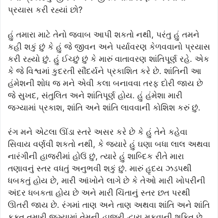
પ્રયાસ કરી રહ્યાં છો?
હું તમારા માટે તેનો જવાબ આપી શકતો નથી, પરંતુ હું તમને
કહી શકું છું કે હું જે જીવન અને પર્યાવરણ કેળવવાનો પ્રયાસ
કરી રહ્યો છું. હું ઈચ્છું છું કે મારું વાતાવરણ શાંતિપૂર્ણ રહે. એક
કે જે વિશ્વમાં કુદરતી સૌંદર્યને પ્રકાશિત કરે છે. શાંતિની આ
હંમેશની શોધ જ મને એવી કલા બનાવવા તરફ દોરી જાય છે
જે સુખદ, સંતુલિત અને શાંતિપૂર્ણ હોય. હું હંમેશા મારી
જગ્યામાં પ્રકાશ, શાંતિ અને શાંતિ લાવવાની કોશિશ કરું છું.
રંગ મને એટલા ઊંડા સ્તરે અસર કરે છે કે હું તેને કહેવા
સિવાય વર્ણવી શકતો નથી, કે જ્યારે હું ઘણા બધા લાલ અથવા
નારંગીની હાજરીમાં હોઉં છું, ત્યારે હું શાબ્દિક રીતે મારા
તણાવનું સ્તર વધતું અનુભવી શકું છું. મારું હૃદય ઝડપથી
ધબકતું હોય છે, મારી આંખોને લાગે છે કે તેઓ મારી ખોપરીની
અંદર ધબકતા હોય છે અને મારી ચિંતાનું સ્તર છત પરથી
ઊતરી જાય છે. રંગમાં તાણ અને તાણ અથવા શાંતિ અને શાંતિ
ફક્ત તમારી જગ્યામાં તેમની હાજરી દ્વારા મૂકવાની શક્તિ છે.