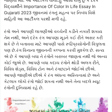
જાણવા માટે આ આર્ટીકલ વાંચો.હું આશા રાખું છું કે દરેક
વિદ્યાર્થીને Importance Of Color In Life Essay In
Gujarati 2023 જીવનમાં રંગનું મહત્વ પર નિબંધ વિશે
માહિતી આ આર્ટીકલ પરથી મળી રહે.
રંગો અને આપણી લાગણીઓ વચ્ચેની કડીને નકારી શકાય
તેમ નથી, અને દરેક રંગ આપણા મૂડને કઈ રીતે અસર કરી
શકે છે તે બતાવવા માટે આપણી પાસે રૂઢિપ્રયોગોની વિપુલતા
પણ છે.રંગ વિનાના જીવનની કલ્પના કરવી મુશ્કેલ છે. સત્ય
એ છે કે આપણે બધા તે રંગોને બરાબર જાણતા નથી જે અન્ય
કોઈ જુએ છે. આપણે બધા કદાચ રંગોને થોડી અલગ રીતે,
વિવિધ શેડ્સ, વિવિધ ટોન અને રંગછટાને જોઈએ છીએ.
આપણે જાણીએ છીએ કે રંગ અંધત્વ અસ્તિત્વમાં છે અને
કેટલાક લોકો રંગો જોઈ શકતા નથી અને તેના બદલે મ્યૂટ
રંગોની દુનિયામાં રહે છે.