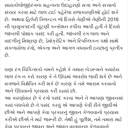
સાયકોલોજી)રંગના મહત્વના ઉદાહરણો સત્તા અને સત્તાનો
સંચાર કરવા માટે લાલ ટાઈ પહેરેલા રાજકારણીઓ હોઈ શકે
છે. અથવા હિલેરી ક્લિન્ટન જે દિવસે તેણીએ તેણીની 2016
ની પ્રમુખપદની ચૂંટણી કન્સેશન સ્પીચ આપી હતી તે દિવસે
જાંબલી પોશાક પસંદ કરી હતી. જાંબલી રંગ લાલ અને
વાદળીનું મિશ્રણ છે, ડેમોક્રેટિક અને રિપબ્લિકન પક્ષો સાથે
સંકળાયેલા રંગો, એકતા અને આગળ વધવાની ઇચ્છાનું પ્રતીક
છે.
ઘણા રંગ ચિકિત્સકો તમને કહેશે કે તમારા બેડરૂમને ક્યારેય
લાલ રંગ ન કરો કારણ કે તે ઊંઘમાં અવરોધ લાવી શકે છે અને
મગજને વિક્ષેપિત કરી શકે છે કારણ કે તમે આરામ કરવાનો
અને ઊંઘવાનો પ્રયાસ કરી રહ્યાં છો.
આ કારણોસર છે કે રંગો પસંદ કરવા અને તે આપણા જીવનમાં
ક્યાં બંધબેસે છે તે પસંદ કરવું એ આપણે કેવી રીતે જીવીએ
છીએ અને આપણે કેવા પ્રકારનું જીવન કેળવવાનો પ્રયાસ
કરીએ છીએ તે માટે જરૂરી છે. તેથી હું પૂછીશ, તમે તમારા માટે
કેવા પ્રકારનું જીવન અને જીવંત વાતાવરણ કેળવવાનો