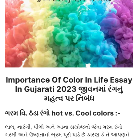
Importance Of Color In Life Essay
In Gujarati 2023 જીવનમાં રંગનું
મહત્વ પર નિબંધ
ગરમ વિ. ઠંડા રંગો hot vs. Cool colors :-
લાલ, નારંગી, પીળો અને આના સંયોજનો જેવા ગરમ રંગો
ગરમી અને ઉષ્ણતાનો ભ્રમ પૂરો પાડે છે કારણ કે તે આપણને