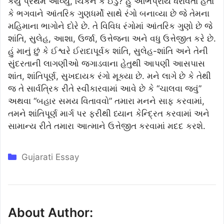
કયું પ્રથમ આવ્યું, ચિકન કે ઈંડું? હું અભિપ્રાય ધરાવતો હતો
કે ભગવાને આંતરિક ગુણધર્મો સાથે રંગો બનાવ્યા છે જે તેમના
મહિમાના ભાગોને દોરે છે. તે વિવિધ રંગોમાં આંતરિક ગુણો છે જે
શાંતિ, સુલેહ, આશા, ઉર્જા, ઉત્તેજના અને વધુ ઉત્તેજીત કરે છે.
હું માનું છું કે ઈશ્વરે ઈરાદાપૂર્વક શાંતિ, સુલેહ-શાંતિ અને તેની
સુંદરતાની લાગણીઓ જગાડવાના હેતુથી આપણી આસપાસ
શાંત, શાંતિપૂર્ણ, સુખદાયક રંગો મૂક્યા છે. મને લાગે છે કે તેથી
જ તે સાર્વત્રિક રીતે સ્વીકારવામાં આવે છે કે “ચાલવા જવું”
અથવા “બહાર સમય વિતાવવો” તમારા મનને સાફ કરવામાં,
તમને શાંતિપૂર્ણ માર્ગ પર ફરીથી ધ્યાન કેન્દ્રિત કરવામાં અને
સામાન્ય રીતે તમારા આત્માને ઉત્તેજીત કરવામાં મદદ કરશે.
Categories
Gujarati Essay
About Author: