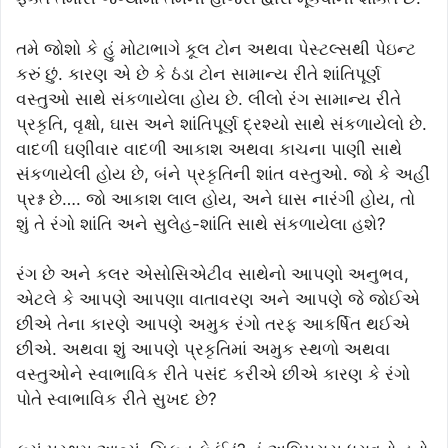
તમે જોશો કે હું મોટાભાગે કૂલ ટોન અથવા પેસ્ટલ્સથી પેઇન્ટ
કરું છું. કારણ એ છે કે ઠંડા ટોન સામાન્ય રીતે શાંતિપૂર્ણ
વસ્તુઓ સાથે સંકળાયેલા હોય છે. લીલો રંગ સામાન્ય રીતે
પ્રકૃતિ, વૃક્ષો, ઘાસ અને શાંતિપૂર્ણ દ્રશ્યો સાથે સંકળાયેલો છે.
વાદળી ઘણીવાર વાદળી આકાશ અથવા કાચના પાણી સાથે
સંકળાયેલી હોય છે, બંને પ્રકૃતિની શાંત વસ્તુઓ. જો કે અહીં
પ્રશ્ન છે…. જો આકાશ લાલ હોય, અને ઘાસ નારંગી હોય, તો
શું તે રંગો શાંતિ અને સુલેહ-શાંતિ સાથે સંકળાયેલા હશે?
રંગ છે અને કલર એસોસિએટીવ સાથેનો આપણો અનુભવ,
એટલે કે આપણે આપણા વાતાવરણ અને આપણે જે જોઈએ
છીએ તેના કારણે આપણે અમુક રંગો તરફ આકર્ષિત થઈએ
છીએ. અથવા શું આપણે પ્રકૃતિમાં અમુક સ્થળો અથવા
વસ્તુઓને સ્વાભાવિક રીતે પસંદ કરીએ છીએ કારણ કે રંગો
પોતે સ્વાભાવિક રીતે સુખદ છે?