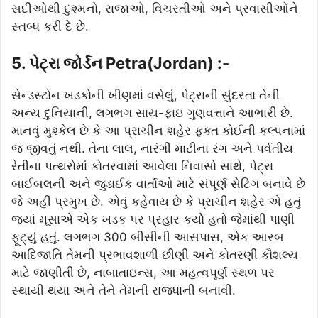
સદીઓથી દુશ્મનો, રાજાઓ, વિચરતીઓ અને પ્રવાસીઓને
સ્તબ્ધ કરી દે છે.
5. પેટ્રા જોર્ડન Petra(Jordan) :-
સેન્ડસ્ટોન ખડકોની ખીણમાં વસેલું, પેટ્રાની સુંદરતા તેની
અન્ય દુનિયાની, લગભગ સાય-ફાઇ ગુણવત્તાને આભારી છે.
માનવું મુશ્કેલ છે કે આ પ્રાચીન શહેર ફક્ત કોઈની કલ્પનામાં
જ જીવતું નથી. તેના લાલ, નારંગી માટીના રંગ અને પર્વતીય
રેતીના પત્થરોમાં કોતરવામાં આવેલા નિવાસો સાથે, પેટ્રા
બાઈબલની અને જુડાઈક વાર્તાઓ માટે સંપૂર્ણ સેટિંગ બનાવે છે
જે અહીં પ્રમુખ છે. એવું કહેવાય છે કે પ્રાચીન શહેર એ હતું
જ્યાં મૂસાએ એક ખડક પર પ્રહાર કર્યો હતો જેમાંથી પાણી
ફૂટ્યું હતું. લગભગ 300 બીસીની આસપાસ, એક આરબ
આદિજાતિ તેમની પ્રભાવશાળી છીણી અને કોતરણી કૌશલ્ય
માટે જાણીતી છે, નાબાતાઇન્સ, આ મહત્વપૂર્ણ સ્થળ પર
સ્થાયી થયા અને તેને તેમની રાજધાની બનાવી.