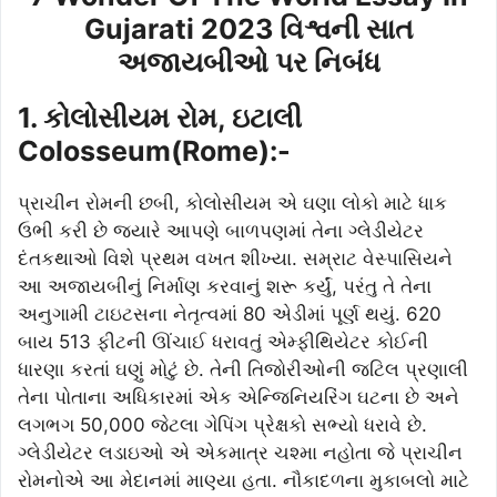
Gujarati 2023 વિશ્વની સાત
અજાયબીઓ પર નિબંધ
1. કોલોસીયમ રોમ, ઇટાલી
Colosseum(Rome):-
પ્રાચીન રોમની છબી, કોલોસીયમ એ ઘણા લોકો માટે ધાક
ઉભી કરી છે જ્યારે આપણે બાળપણમાં તેના ગ્લેડીયેટર
દંતકથાઓ વિશે પ્રથમ વખત શીખ્યા. સમ્રાટ વેસ્પાસિયને
આ અજાયબીનું નિર્માણ કરવાનું શરૂ કર્યું, પરંતુ તે તેના
અનુગામી ટાઇટસના નેતૃત્વમાં 80 એડીમાં પૂર્ણ થયું. 620
બાય 513 ફીટની ઊંચાઈ ધરાવતું એમ્ફીથિયેટર કોઈની
ધારણા કરતાં ઘણું મોટું છે. તેની તિજોરીઓની જટિલ પ્રણાલી
તેના પોતાના અધિકારમાં એક એન્જિનિયરિંગ ઘટના છે અને
લગભગ 50,000 જેટલા ગેપિંગ પ્રેક્ષકો સભ્યો ધરાવે છે.
ગ્લેડીયેટર લડાઇઓ એ એકમાત્ર ચશ્મા નહોતા જે પ્રાચીન
રોમનોએ આ મેદાનમાં માણ્યા હતા. નૌકાદળના મુકાબલો માટે