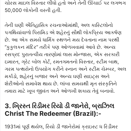
ચોરસ માઇલ વિસ્તાર લીધો હતો અને તેની ઊંચાઈ પર લગભગ
50,000 લોકોની વસ્તી હતી.
તેની ઘણી ઐતિહાસિક રચનાઓમાંથી, અલ કાસ્ટિલોનો
પગથિયાંવાળો પિરામિડ એ શહેરનું સૌથી લોકપ્રિય આકર્ષણ
છે. આ એક સમયે ધાર્મિક સ્થળને મય દેવતાના નામ પરથી
“કુકુલકન મંદિર” તરીકે પણ ઓળખવામાં આવે છે. અન્ય
રસપ્રદ પુરાતત્વીય તારણોમાં લાસ મોન્જાસ, એક સરકારી
ઇમારત, ગ્રેટ બોલ કોર્ટ, રમતગમતનો વિસ્તાર, સ્ટીમ બાથ,
ગરમ પત્થરોનો ઉપયોગ કરીને સ્નાન અને સ્ટીમ ચેમ્બર, અલ
મર્કાડો, શહેરનું બજાર અને અન્ય ઘણી સાઇટ્સ અને
શેરીઓનો સમાવેશ થાય છે. લાંબા સમયથી મૃત સંસ્કૃતિને
તમારા માટે ખૂબ જીવંત અને ઓળખી શકાય તેવું બનાવો.
3. ખ્રિસ્ત રિડીમર રિયો ડી જાનેરો, બ્રાઝિલ
Christ The Redeemer (Brazil):-
1931માં પૂર્ણ થયેલ, રિયો ડી જાનેરોમાં ક્રાઇસ્ટ ધ રિડીમર