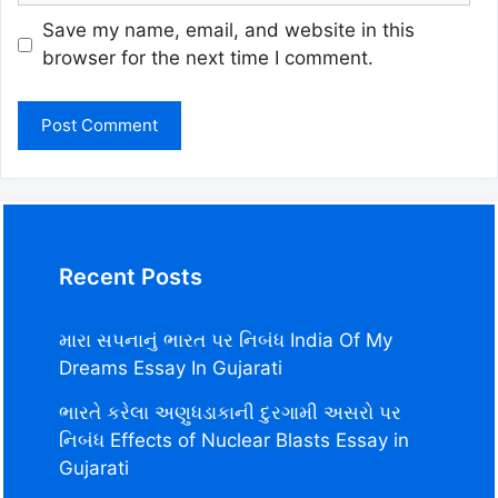
Save my name, email, and website in this
browser for the next time I comment.
Recent Posts
મારા સપનાનું ભારત પર નિબંધ India Of My
Dreams Essay In Gujarati
ભારતે કરેલા અણુધડાકાની દુરગામી અસરો પર
નિબંધ Effects of Nuclear Blasts Essay in
Gujarati