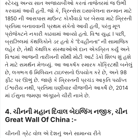
સ્ટેચ્યુ અન્ય સાત અજાયબીઓ કરતાં તાજેતરમાં જ ઉભી
કરવામાં આવી હતી. જો કે, પ્રિન્સેસ ઇસાબેલના સન્માન માટે
1850 ની આસપાસ માઉન્ટ કોર્કોવાડો પર બેસવા માટે ખ્રિસ્તી
પ્રતિમા બનાવવાની પ્રથમ સંકેતો આવી હતી, પરંતુ મૂળ
પ્રોજેક્ટને નકારી કાઢવામાં આવ્યો હતો. વિશ્વ યુદ્ધ I પછી,
બ્રાઝિલમાં કૅથલિકોને ડર હતો કે “દેવહીનતા” ની સામાજિક
લહેર છે, તેથી કૅથલિક સંસ્થાઓએ દાન એકત્રિત કર્યું અને
વિશ્વમાં આજની તારીખની સૌથી મોટી આર્ટ ડેકો શિલ્પ શું હશે
તે માટે સમર્થન મેળવ્યું. આ આકર્ષક સ્મારક કોંક્રિટથી બનેલું
છે, લગભગ 6 મિલિયન ટાઇલ્સનો ઉપયોગ કરે છે, અને 98
ફીટ પર ઊભું છે. જાણે કે ખ્રિસ્તની પ્રચંડ આકૃતિ પર્યાપ્ત
ઈશ્વરીય નથી, પ્રતિમા ઘણીવાર વીજળીને આકર્ષે છે, 2014
માં ઈસુના જમણા અંગૂઠાને ચીરી નાખે છે.
4. ચીનની મહાન દિવાલ બેઇજિંગ નજીક, ચીન
Great Wall Of China :-
ચીનની ગ્રેટ વોલ એ દેશનું અને સામાન્ય રીતે