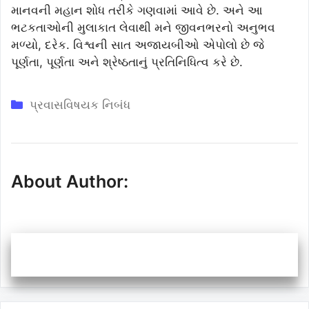
માનવની મહાન શોધ તરીકે ગણવામાં આવે છે. અને આ
ભટકતાઓની મુલાકાત લેવાથી મને જીવનભરનો અનુભવ
મળ્યો, દરેક. વિશ્વની સાત અજાયબીઓ એપોલો છે જે
પૂર્ણતા, પૂર્ણતા અને શ્રેષ્ઠતાનું પ્રતિનિધિત્વ કરે છે.
Categories
પ્રવાસવિષયક નિબંધ
About Author: