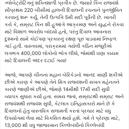
ગ્લોબેટ્રોટિંગનું શક્તિશાળી પ્રતીક છે. જ્યારે કિન રાજવંશે
સૌપ્રથમ 220 બીસીમાં હાલની દિવાલની રચનાને પુનર્જીવિત
કરવાનું શરૂ કર્યું, તેની ઉત્પત્તિ 5મી સદી પૂર્વેની છે. ખાતરી
કરો કે, સમ્રાટ કિન શી હુઆંગે આક્રમણ અને યુદ્ધને રોકવા
માટે વિશાળ અવરોધ બાંધ્યો હતો, પરંતુ દિવાલ આવનારા
દુશ્મનો સામે કોઈપણ પ્રકારનું રક્ષણ પૂરું પાડવામાં નિષ્ફળ
ગઈ હતી. વાસ્તવમાં, પરાક્રમમાં ગયેલી કઠિન મજૂરીએ
લગભગ 400,000 લોકોનો ભોગ લીધો, જેમાંથી ઘણા કાયમ
માટે દિવાલની અંદર દટાઈ ગયા!
આજે, આપણે ચીનના મહાન બેરિકેડનો આનંદ માણી શકીએ
છીએ કારણ કે આપણે તેને મિંગ રાજવંશની સખત મહેનતને
કારણે જાણીએ છીએ, જેમણે 14મીથી 17મી સદી સુધી
વ્યાપક સુધારા કર્યા હતા. સમય જતાં, સમ્રાટથી સમ્રાટ અને
રાજવંશથી રાજવંશ સુધી, કેટલાક ઇતિહાસકારો માને છે કે
દિવાલનો હેતુ વાસ્તવિક સલામતી કરતાં પ્રચાર માટે વધુ
ઉપયોગમાં લેવા માટે વિકસિત થયો હશે. ગમે તે પ્રેરણા માટે,
13,000 થી વધુ જાજરમાન કિલ્લેબંધીનો કિલ્લેબંધી