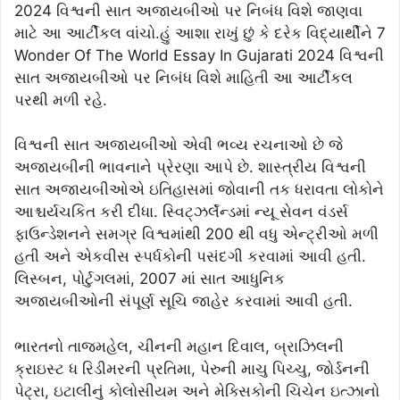
2024 વિશ્વની સાત અજાયબીઓ પર નિબંધ વિશે જાણવા
માટે આ આર્ટીકલ વાંચો.હું આશા રાખું છું કે દરેક વિદ્યાર્થીને 7
Wonder Of The World Essay In Gujarati 2024 વિશ્વની
સાત અજાયબીઓ પર નિબંધ વિશે માહિતી આ આર્ટીકલ
પરથી મળી રહે.
વિશ્વની સાત અજાયબીઓ એવી ભવ્ય રચનાઓ છે જે
અજાયબીની ભાવનાને પ્રેરણા આપે છે. શાસ્ત્રીય વિશ્વની
સાત અજાયબીઓએ ઇતિહાસમાં જોવાની તક ધરાવતા લોકોને
આશ્ચર્યચકિત કરી દીધા. સ્વિટ્ઝર્લૅન્ડમાં ન્યૂ સેવન વંડર્સ
ફાઉન્ડેશનને સમગ્ર વિશ્વમાંથી 200 થી વધુ એન્ટ્રીઓ મળી
હતી અને એકવીસ સ્પર્ધકોની પસંદગી કરવામાં આવી હતી.
લિસ્બન, પોર્ટુગલમાં, 2007 માં સાત આધુનિક
અજાયબીઓની સંપૂર્ણ સૂચિ જાહેર કરવામાં આવી હતી.
ભારતનો તાજમહેલ, ચીનની મહાન દિવાલ, બ્રાઝિલની
ક્રાઇસ્ટ ધ રિડીમરની પ્રતિમા, પેરુની માચુ પિચ્ચુ, જોર્ડનની
પેટ્રા, ઇટાલીનું કોલોસીયમ અને મેક્સિકોની ચિચેન ઇત્ઝાનો