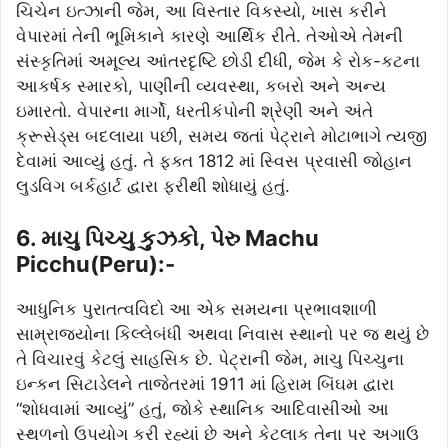
ચિચેન ઇત્ઝાની જેમ, આ વિસ્તાર વિકસ્યો, ખાસ કરીને
વેપારમાં તેની ભૂમિકાને કારણે આર્થિક રીતે. તેઓએ તેમની
સંસ્કૃતિમાં અમૂલ્ય આંતરદૃષ્ટિ છોડી દીધી, જેમ કે રોક-કટના
આકર્ષક સ્મારકો, પાણીની વ્યવસ્થા, કબરો અને અન્ય
ઇમારતો. વેપારના માર્ગો, ધરતીકંપોની શ્રેણી અને અંતે
ક્રૂસેડ્સ બદલાયા પછી, સમય જતાં પેટ્રાને મોટાભાગે ત્યજી
દેવામાં આવ્યું હતું. તે ફક્ત 1812 માં સ્વિસ પ્રવાસી જોહાન
લુડવિગ બર્કહાર્ટ દ્વારા ફરીથી શોધાયું હતું.
6. માચુ પિચ્ચુ કુઝકો, પેરુ Machu
Picchu(Peru):-
આધુનિક પુરાતત્વવિદો આ એક સમયના પ્રભાવશાળી
સામ્રાજ્યોના કિલ્લેબંધી અથવા નિવાસ સ્થાનો પર જ થયું છે
તે વિચારવું કેટલું સાહસિક છે. પેટ્રાની જેમ, માચુ પિચ્ચુના
ઇન્કન સિટાડેલને તાજેતરમાં 1911 માં હિરામ બિંઘમ દ્વારા
“શોધવામાં આવ્યું” હતું, જોકે સ્થાનિક આદિવાસીઓ આ
સ્થળનો ઉપયોગ કરી રહ્યાં છે અને કેટલાક તેના પર અગાઉ