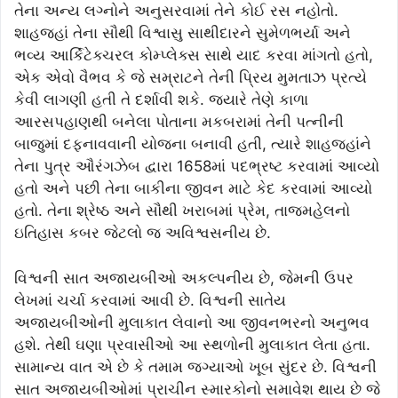
તેના અન્ય લગ્નોને અનુસરવામાં તેને કોઈ રસ નહોતો.
શાહજહાં તેના સૌથી વિશ્વાસુ સાથીદારને સુમેળભર્યા અને
ભવ્ય આર્કિટેક્ચરલ કોમ્પ્લેક્સ સાથે યાદ કરવા માંગતો હતો,
એક એવો વૈભવ કે જે સમ્રાટને તેની પ્રિય મુમતાઝ પ્રત્યે
કેવી લાગણી હતી તે દર્શાવી શકે. જ્યારે તેણે કાળા
આરસપહાણથી બનેલા પોતાના મકબરામાં તેની પત્નીની
બાજુમાં દફનાવવાની યોજના બનાવી હતી, ત્યારે શાહજહાંને
તેના પુત્ર ઔરંગઝેબ દ્વારા 1658માં પદભ્રષ્ટ કરવામાં આવ્યો
હતો અને પછી તેના બાકીના જીવન માટે કેદ કરવામાં આવ્યો
હતો. તેના શ્રેષ્ઠ અને સૌથી ખરાબમાં પ્રેમ, તાજમહેલનો
ઇતિહાસ કબર જેટલો જ અવિશ્વસનીય છે.
વિશ્વની સાત અજાયબીઓ અકલ્પનીય છે, જેમની ઉપર
લેખમાં ચર્ચા કરવામાં આવી છે. વિશ્વની સાતેય
અજાયબીઓની મુલાકાત લેવાનો આ જીવનભરનો અનુભવ
હશે. તેથી ઘણા પ્રવાસીઓ આ સ્થળોની મુલાકાત લેતા હતા.
સામાન્ય વાત એ છે કે તમામ જગ્યાઓ ખૂબ સુંદર છે. વિશ્વની
સાત અજાયબીઓમાં પ્રાચીન સ્મારકોનો સમાવેશ થાય છે જે