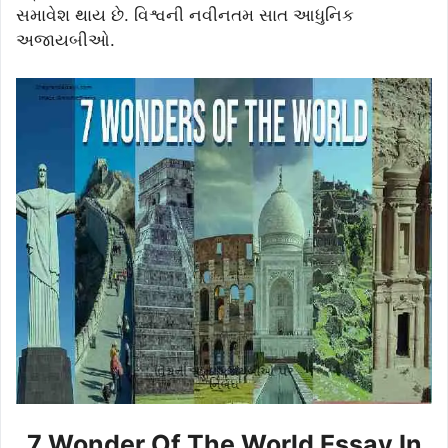
સમાવેશ થાય છે. વિશ્વની નવીનતમ સાત આધુનિક
અજાયબીઓ.
7 Wonder Of The World Essay In