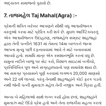
અદ્યતન સમાજનો પુરાવો છે.
7. તાજમહેલ Taj Mahal(Agra) :-
પ્રેમની શક્તિ ખરેખર આપણને સૌથી વધુ આશ્ચર્યજનક
વસ્તુઓ કરવા માટે પ્રેરિત કરી શકે છે. મુઘલ આર્કિટેક્ચરનું
એક આશ્ચર્યજનક ઉદાહરણ, તાજમહેલ સમ્રાટ શાહજહાં
દ્વારા તેની પત્નીને 1631 માં તેમના 14મા બાળકને જન્મ
આપતા મૃત્યુ પછી દફનાવવામાં આવે તે માટે બનાવવામાં
આવ્યો હતો. સમાધિ માત્ર એક સ્મશાનભૂમિ કરતાં વધુ છે.
યમુના નદીને બાજુ પર સેટ કરો, વિશાળ સાઇટમાં બગીચો,
પ્રતિબિંબિત પૂલ અને સંગ્રહાલયનો પણ સમાવેશ થાય છે.
આ સમગ્ર પ્રયાસને પૂર્ણ કરવામાં લગભગ 20,000 માણસો
અને 22 વર્ષ લાગ્યાં. પરંતુ તેનાથી શાહજહાંને કોઈ ફરક પડતો
નથી જેની પત્ની મુમતાઝ મહેલ તેની નજીક અને પ્રિય હતી.
અન્ય બે મહિલાઓ સાથે લગ્ન કર્યા હોવા છતાં, શાહજહાંને
મુમતાઝ માટે ઊંડો પ્રેમ હતો અને તેના રાજકીય મહત્વ કરતાં