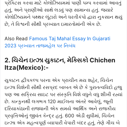
પ્રેક્ટિસ કરવા માટે કોલોઝિયમમાં પાણી પમ્પ કરવામાં આવતું
હતું, અને પ્રાણીઓ સાથે લડવું પણ સામાન્ય હતું. જ્યારે
કોલોઝિયમને પથ્થર લૂંટારો અને ધરતીકંપો દ્વારા નુકસાન થયું
છે, તે વિશ્વની સૌથી પ્રખ્યાત ઇમારતોમાંની એક છે.
Also Read
Famous Taj Mahal Essay In Gujarati
2023 પ્રખ્યાત તાજમહેલ પર નિબંધ
2. ચિચેન ઇત્ઝા યુકાટન, મેક્સિકો Chichen
Itza(Mexico):-
યુકાટન દ્વીપકલ્પ પરના એક પ્રાચીન મય શહેર, ચિચેન
ઇત્ઝા વિશેની સૌથી રસપ્રદ બાબત એ છે કે પુરાતત્વવિદો હજુ
પણ આ સક્રિય સાઇટ પર સંસ્કૃતિ વિશે વધુને વધુ શીખી રહ્યાં
છે. કાન્કુનથી લગભગ 120 માઈલના અંતરે આવેલું, જૂની
દરિયાકાંઠાની રાજધાની એક સમયે આર્થિક અને રાજકીય
પ્રવૃત્તિઓનું જીવંત કેન્દ્ર હતું. 600 એડી સુધીમાં, ચિચેન
ઇત્ઝા એક મહત્વપૂર્ણ વ્યાપારી વેપારી બંદર હતું, તેણે ગીચ બે