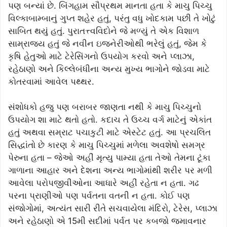
પણ બન્યાં છે. બિંગહામ સૌપ્રથમ માનતા હતા કે માચુ પિચ્ચુ
વિલ્કાબામ્બાનું ગુપ્ત શહેર હતું, પરંતુ વધુ ખોદકામ પછી તે ખોટું
સાબિત થયું હતું. પુરાતત્ત્વવિદોને જે મળ્યું તે એક વિશાળ
સામ્રાજ્ય હતું જે નવીન ઇજનેરીઓથી ભરેલું હતું, જેમ કે
કૃષિ હેતુઓ માટે ટેરેસિંગનો ઉપયોગ કરવો અને પ્લાઝા,
રહેઠાણો અને કિલ્લેબંધીના અન્ય મુખ્ય ભાગોને જોડવા માટે
કોતરવામાં આવેલ પથ્થર.
સંશોધકો હજુ પણ બરાબર જાણતા નથી કે માચુ પિચ્ચુનો
ઉપયોગ શા માટે થતો હતો. કદાચ તે ઉચ્ચ વર્ગ માટેનું એકાંત
હતું અથવા સમ્રાટ પચાકુટી માટે એસ્ટેટ હતું. આ પ્રચલિત
સિદ્ધાંતો છે કારણ કે માચુ પિચ્ચુમાં મળેલા અવશેષો સમગ્ર
પેરુના હતા – જેઓ અહીં મૃત્યુ પામ્યા હતા તેઓ તેમના ટૂંકા
ગાળાના આહાર અને દેશના અન્ય ભાગોમાંથી શરીર પર મળી
આવેલા પરોપજીવીઓના આધારે અહીં રહેતા ન હતા. ગઢ
પરના પ્રાણીઓ પણ પર્વતના વતની ન હતા. કોઈ પણ
સંજોગોમાં, અત્યંત સારી રીતે સચવાયેલા મંદિરો, ટેરેસ, પ્લાઝા
અને રહેઠાણો એ 15મી સદીમાં પર્વત પર કબજો જમાવનાર