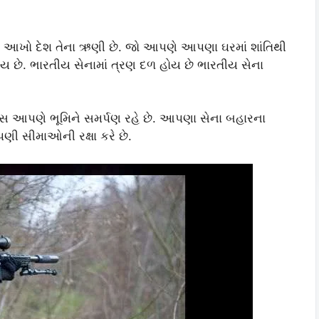
 આખો દેશ તેના ઋણી છે. જો આપણે આપણા ઘરમાં શાંતિથી
ાય છે. ભારતીય સેનામાં ત્રણ દળ હોય છે ભારતીય સેના
સ આપણે ભૂમિને સમર્પણ રહે છે. આપણા સેના બહારના
ણી સીમાઓની રક્ષા કરે છે.