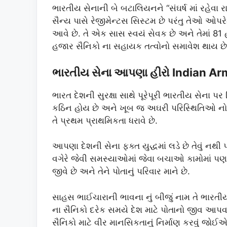
ભારતીય સેનાની બે બટાલિયનને “સંઘર્ષ માં રહેવા ર
સૈન્ય પાસે રેજીમેન્ટસ સિસ્ટમ છે પરંતુ તેઓ ઓપ
આવે છે. તે એક સાસ સ્વયં સેવક છે અને તેમાં 
હજાર સૈનિકો ના સહાયક તત્વોનો સમાવેશ થાય છે
ભારતીય સેના આપણા હીરો Indian Arm
ભારત દેશની સુરક્ષા સાથે પૂરેપૂરી ભારતીય સેના 
કઠિન હોય છે અને ખૂબ જ અઘરી પરિસ્થિતિઓ નો સામ
તે પ્રથમ પ્રાથમિકતા ધરાવે છે.
આપણા દેશની સેના ફક્ત યુદ્ધમાં લડે છે તેવું નથી 
વગેરે જેવી સમસ્યાઓમાં જેવા બચાઓ કામોમાં પણ 
જીવે છે અને તેને પોતાનું પરિવાર માને છે.
સાહસ ભાઈચારાની ભાવના નું બીજું નામ તે ભાર
ના સૈનિકો દરેક સમયે દેશ માટે પોતાનો જીવ આપ
સૈનિકો માટે વીર માનસિકતાનું નિર્માણ કરવું જોઈ