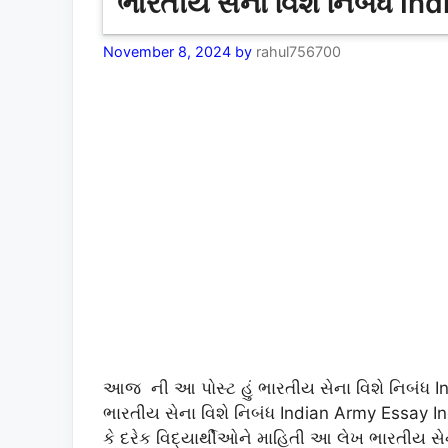
ભારતીય સેના વિશે નિબંધ In
November 8, 2024
by
rahul756700
આજ ની આ પોસ્ટ હું ભારતીય સેના વિશે નિબંધ In
ભારતીય સેના વિશે નિબંધ Indian Army Essay In Gu
કે દરેક વિદ્યાર્થીઓને માહિતી આ લેખ ભારતીય સે