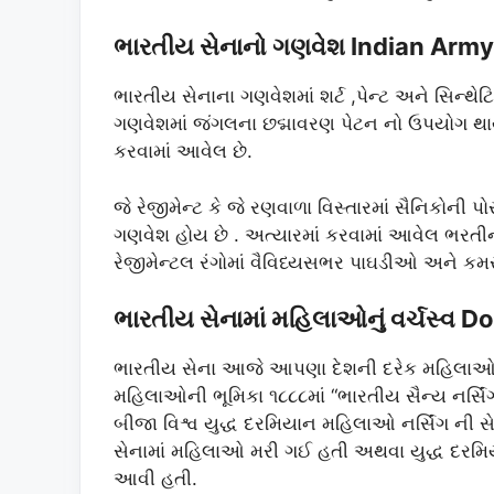
ભારતીય સેનાનો ગણવેશ Indian Army
ભારતીય સેનાના ગણવેશમાં શર્ટ ,પેન્ટ અને સિન્થ
ગણવેશમાં જંગલના છદ્માવરણ પેટન નો ઉપયોગ થાય છ
કરવામાં આવેલ છે.
જે રેજીમેન્ટ કે જે રણવાળા વિસ્તારમાં સૈનિકોની 
ગણવેશ હોય છે . અત્યારમાં કરવામાં આવેલ ભરતીન
રેજીમેન્ટલ રંગોમાં વૈવિધ્યસભર પાઘડીઓ અને કમર
ભારતીય સેનામાં મહિલાઓનું વર્ચસ્વ
ભારતીય સેના આજે આપણા દેશની દરેક મહિલાઓ મા
મહિલાઓની ભૂમિકા ૧૮૮૮માં “ભારતીય સૈન્ય નર્સિંગ”
બીજા વિશ્વ યુદ્ધ દરમિયાન મહિલાઓ નર્સિંગ ની સ
સેનામાં મહિલાઓ મરી ગઈ હતી અથવા યુદ્ધ દરમિયાન
આવી હતી.