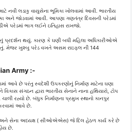
ટે નવી લડાકુ વાયુસેના ભૂમિકા ખોલવામાં આવી. ભારતીય
ૂમિકા અને જોડવામાં આવી. આપણા ગણતંત્ર દિવસની પરેડમાં
કડીએ પરેડમાં ભાગ લઈને ઇતિહાસ રાખજો.
તિનું પ્રદર્શન થયું. કારણ કે ઘણી બધી મહિલા અધિકારીઓએ
ં હતું. મેજર ખુશ્બુ પરેડ વખતે અસમ રાઇફલ ની 144
dian Army :-
 આવે છે પરંતુ સ્વદેશી ઉપકરણોનું નિર્માણ માટેના ઘણા
ને વિકાસ સંગઠન દ્વારા ભારતીય સેનાને નાના હથિયારો, ટોપ
લી રહ્યો છે. બંધુક નિર્માણના પ્રમુખ સ્થાનો કાનપુર
કરવામાં આવે છે.
ે. અને સેના અધ્યક્ષ ( સીઓએએસ) જે દિલ હેઠળ કાર્ય કરે છે
ોય છે.