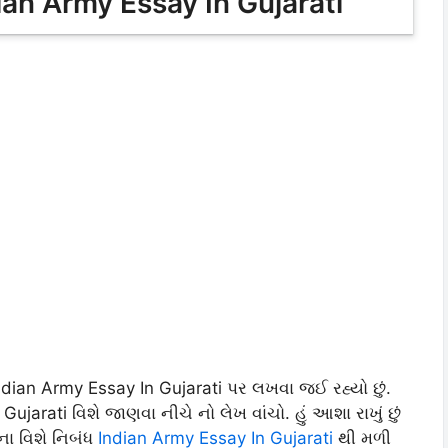
dian Army Essay In Gujarati
dian Army Essay In Gujarati પર લખવા જઈ રહ્યો છું.
jarati વિશે જાણવા નીચે નો લેખ વાંચો. હું આશા રાખું છું
ના વિશે નિબંધ
Indian Army Essay In Gujarati
થી મળી