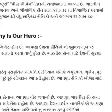
ાષ્ટ્રો” “પીસ કીપિંગ”મેડલથી નવાજવામાં આવ્યા છે. ભારતીય
રેશનલ અને ભૌગોલિક રીતે સાત કમાન્ડર માં વિભાજિત કરવામાં
81 હજાર થી વધુ સક્રિય સૈનિકો અને લગભગ ૧૧ લાખ ૬૦
.
y Is Our Hero :-
પર નિર્ભર હોય છે. આપણા દેશના સૈનિકો નો જીવન ખૂબ જ
નો કરવા વાળું હોય છે. ભારતીય સેના માટે દેશની સુરક્ષા
પરંતુ પ્રાકૃતિક આપત્તિ દરમિયાન જેમકે ચક્રવાત, ભૂકંપ ,પૂર
પૂરેપૂરું યોગદાન આપતી હોય છે. આપણા સૈનિકો બીજા માટે
તીય સેનાના આપણા વીર જવાનો છે. આપણા ભારતીય સૈન્યના
વા માટે તૈયાર હોય છે. આપણા દેશના દરેક નાગરિકોએ આપણા
એ અને તેમના બલિદાનો નું સન્માન કરવું જોઈએ.