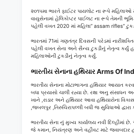
૨૦૧૫મા ભારતે ફાઈટર પાયલોટ ના રૂપે મહિલાઓ મા
વાયુસેનામાં હેલિકોપ્ટર પાઈલટ ના રૂપે તેમની ભ
પહેલી વખત 2020 માં મહિલા” assam rifles” ટુ
ભારતમાં 71માં ગણતંત્ર દિવસની પરેડમાં નારીશક્
પહેલી વખત સેના અને સૈન્ય ટુકડીનું નેતૃત્વ કર્યુ
મહિલાઓની ટુકડીનું નેતૃત્વ કર્યું.
ભારતીય સેનાના હથિયાર Arms Of In
ભારતીય સેનાના મોટાભાગના હથિયાર આયાત કરવામાં
બધા પ્રયાસો ચાલી રહ્યા છે. રક્ષા અનુ સંસાધન અ
ખાને ,રાડાર અને હથિયાર આવા હથિયારોના વિકાસ ચા
,જબલપુર ,તિરુચિરાપલ્લી બધી જ સુવિધાઓ દ્વારા 
ભારતીય સેના નું મુખ્ય કાર્યાલય નવી દિલ્હીમાં છ
જે કમાન, નિયંત્રણ અને વહીવટ માટે જવાબદાર હ