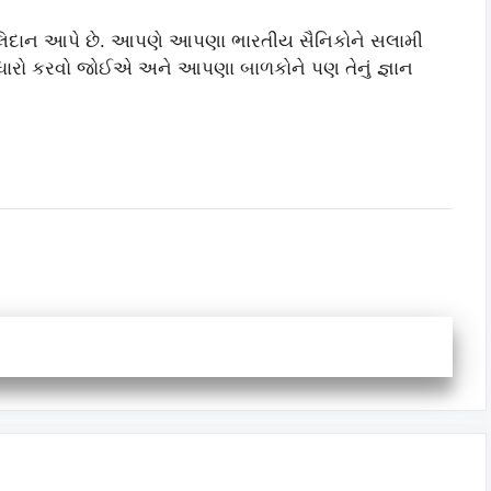
લિદાન આપે છે. આપણે આપણા ભારતીય સૈનિકોને સલામી
રો કરવો જોઈએ અને આપણા બાળકોને પણ તેનું જ્ઞાન