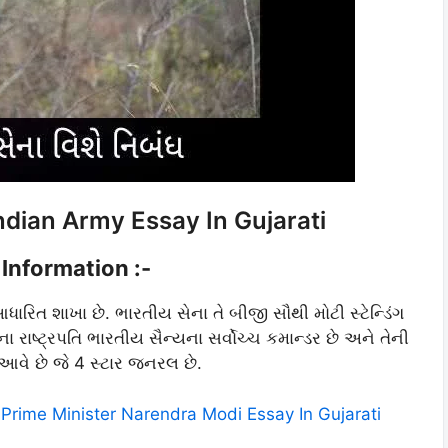
 Indian Army Essay In Gujarati
 Information :-
ત શાખા છે. ભારતીય સેના તે બીજી સૌથી મોટી સ્ટેન્ડિંગ
 રાષ્ટ્રપતિ ભારતીય સૈન્યના સર્વોચ્ચ કમાન્ડર છે અને તેની
 આવે છે જે 4 સ્ટાર જનરલ છે.
િબંધ Prime Minister Narendra Modi Essay In Gujarati