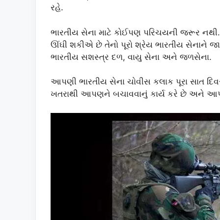
રહે.
ભારતીય સેના માટે કોઈપણ પરિચયની જરૂર નથી.
ઊંઘી શકીએ છે તેનો પૂરો શ્રેય ભારતીય સેનાને જ
ભારતીય સશસ્ત્ર દળ, વાયુ સેના અને જળસેના.
આપણી ભારતીય સેના ચોવીસ કલાક પૂરા સાત દિવ
ખતરાથી આપણને બચાવવાનું કાર્ય કરે છે અને આપ