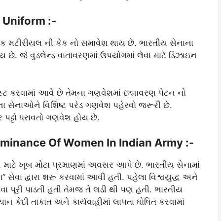
 Uniform :-
ેટિક મટીરીયલ ની કેક નો સમાવેશ થાય છે. ભારતીય સેનાના
ે. જે વુડલેન્ડ વાતાવરણમાં ઉપયોગમાં લેવા માટે ડિઝાઇન
પોસ્ટ કરવામાં આવે છે તેમના ગણવેશમાં છદ્માવરણ પેટન નો
ા સેનાઓને વિશિષ્ટ પરેડ ગણવેશ પહેરવો જરૂરી છે.
 પટ્ટો ધરાવતો ગણવેશ હોય છે.
 Dominance Of Women In Indian Army :-
ટે ખૂબ મોટા પ્રમાણમાં અવસર આપે છે. ભારતીય સેનામાં
 સેવા દ્વારા શરૂ કરવામાં આવી હતી. પહેલા વિશ્વયુદ્ધ અને
ેવા પૂરી પાડતી હતી તેમજ તે લડી થી પણ હતી. ભારતીય
 કેદી તાકાત અને કાર્યવાહીમાં લાપતા ઘોષિત કરવામાં