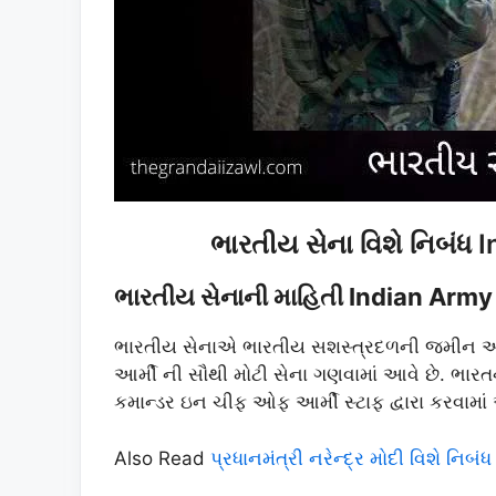
ભારતીય સેના વિશે નિબંધ
ભારતીય સેનાની માહિતી Indian Army
ભારતીય સેનાએ ભારતીય સશસ્ત્રદળની જમીન આધારિ
આર્મી ની સૌથી મોટી સેના ગણવામાં આવે છે. ભારતના
કમાન્ડર ઇન ચીફ ઓફ આર્મી સ્ટાફ દ્વારા કરવામાં
Also Read
પ્રધાનમંત્રી નરેન્દ્ર મોદી વિશે ન