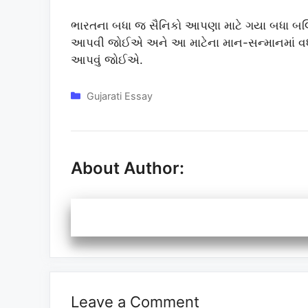
ભારતના બધા જ સૈનિકો આપણા માટે ગયા બધા બ
આપવી જોઈએ અને આ માટેના માન-સન્માનમાં વધા
આપવું જોઈએ.
Categories
Gujarati Essay
About Author:
Leave a Comment