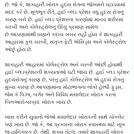
છે. જો કે, શાકાહારી ખોરાક હૃદય રોગના જોખમને ઘટાડવામાં
મદદ કરે છે. મૂળભૂત રીતે, હાઈ બ્લડ પ્રેશર વધુ હૃદય રોગનું
કારણ બને છે. હાઈ બ્લડ પ્રેશરના કારણોમાં માનવ શરીરમાં
ચરબી અને કોલેસ્ટ્રોલનું ઊંચું પ્રમાણ સામેલ
છે.આપણામાંથી ઘણાને કદાચ ખબર નહીં હોય કે શાકાહારી
આહારમાં કુલ ચરબી, સંતૃપ્ત ફેટી એસિડ્સ અને કોલેસ્ટ્રોલ
ઓછું હોય છે.
શાકાહારી આહારમાં કોલેસ્ટ્રોલ અને ચરબી ઓછી હોવાથી
હાઈ બ્લડપ્રેશરની શક્યતાઓ ઘટી જાય છે. હાઈ બ્લડ પ્રેશર
હૃદયરોગનું કારણ છે, પરંતુ હાઈ કોલેસ્ટ્રોલ એ હૃદય રોગનું
મુખ્ય કારણ છે.આપણામાંના મોટાભાગના લોકો હેલ્ધી ફૂડ્સ,
જેમ કે પિઝા, બર્ગર અને વિવિધ મસાલેદાર ખોરાક કરતાં
બિનઆરોગ્યપ્રદ ખોરાક ખાય છે.
ખાસ કરીને યુવાનો જેઓ મસાલેદાર ખોરાકની સાથે ચોકલેટ
પણ ખાય છે. જો કે, આ પ્રકારના ખોરાક સ્વાસ્થ્ય માટે ખૂબ
જ હાનિકારક છે. તેથી, શક્ય તેટલું, તમારે શાકાહારી ખોરાક