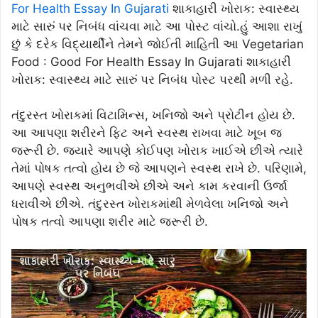
For Health Essay In Gujarati
શાકાહારી ખોરાક: સ્વાસ્થ્ય
માટે સારું પર નિબંધ વાંચવા માટે આ પોસ્ટ વાંચો.હું આશા રાખું
છું કે દરેક વિદ્યાર્થીને તેમને જોઈતી માહિતી આ Vegetarian
Food : Good For Health Essay In Gujarati શાકાહારી
ખોરાક: સ્વાસ્થ્ય માટે સારું પર નિબંધ પોસ્ટ પરથી મળી રહે.
તંદુરસ્ત ખોરાકમાં વિટામિન્સ, ખનિજો અને પ્રોટીન હોય છે.
આ આપણા શરીરને ફિટ અને સ્વસ્થ રાખવા માટે ખૂબ જ
જરૂરી છે. જ્યારે આપણે કોઈપણ ખોરાક ખાઈએ છીએ ત્યારે
તેમાં પોષક તત્વો હોય છે જે આપણને સ્વસ્થ રાખે છે. પરિણામે,
આપણે સ્વસ્થ અનુભવીએ છીએ અને કામ કરવાની ઉર્જા
ધરાવીએ છીએ. તંદુરસ્ત ખોરાકમાંથી મેળવેલા ખનિજો અને
પોષક તત્વો આપણા શરીર માટે જરૂરી છે.