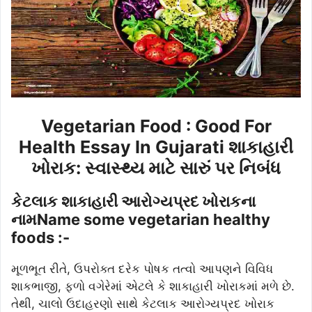
Vegetarian Food : Good For
Health Essay In Gujarati શાકાહારી
ખોરાક: સ્વાસ્થ્ય માટે સારું પર નિબંધ
કેટલાક શાકાહારી આરોગ્યપ્રદ ખોરાકના
નામName some vegetarian healthy
foods :-
મૂળભૂત રીતે, ઉપરોક્ત દરેક પોષક તત્વો આપણને વિવિધ
શાકભાજી, ફળો વગેરેમાં એટલે કે શાકાહારી ખોરાકમાં મળે છે.
તેથી, ચાલો ઉદાહરણો સાથે કેટલાક આરોગ્યપ્રદ ખોરાક