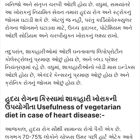
ખનિજો અને સંતૃપ્ત ચરબી ઓછી હોય છે. વધુમાં, સમયાંતરે
આ ખોરાકનું નિયમિત સેવન તમારા હૃદય રોગ અને સ્ટ્રોકનું
જોખમ ઘટાડી શકે છે. એટલું જ નહીં, પરંતુ કાર્ડિયોવેસ્ક્યુલર
રોગના જોખમને ઘટાડવા માટે, ઉચ્ચ ફાઇબર, પોટેશિયમ અને
ઓછી સોડિયમ અને ચરબીયુક્ત ખોરાકનું લક્ષ્ય રાખો.
તદુપરાંત, શાકાહારીઓમાં ઓછી ઘનતાવાળા લિપોપ્રોટીન
કોલેસ્ટ્રોલનું પ્રમાણ ઓછું હોય છે, અને બ્લડ પ્રેશર
નિયંત્રણમાં રહે છે. વધુમાં, શાકાહારીઓનો બોડી માસ ઇન્ડેક્સ
ઓછો હોય છે, એકંદરે કેન્સરનું પ્રમાણ ઓછું હોય છે અને
ક્રોનિક રોગનું જોખમ ઓછું હોય છે.
હૃદય રોગના કિસ્સામાં શાકાહારી ખોરાકની
ઉપયોગીતા Usefulness of vegetarian
diet in case of heart disease:-
આજકાલ, હૃદય રોગ સૌથી સામાન્ય રોગો પૈકી એક છે.
લગભગ 70-75% લોકોને ચોક્કસ ઉંમર પછી હાર્ટ એટેક આવે