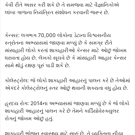
કેવી રીતે અસર કરી શકે છે તે સમજવા માટે વૈજ્ઞાનિકોએ
લાંબા ગાળાના નિયંત્રિત સંશોધન કરવાની જરૂર છે.
કેન્સર: લગભગ 70,000 લોકોના ડેટાના વિશ્વસનીય
સ્ત્રોતના અભ્યાસમાં જાણવા મળ્યું છે કે સમગ્ર રીતે
માંસાહારી લોકો કરતાં શાકાહારીઓ કેન્સર માટે ઓછું જોખમ
ધરાવતા હોય છે. લેખકો સૂચવે છે કે માંસાહારી આહાર કેન્સર
સામે થોડું રક્ષણ પૂરું પાડી શકે છે.
કોલેસ્ટ્રોલ: જે લોકો શાકાહારી આહારનું પાલન કરે છે તેઓમાં
એકંદરે કોલેસ્ટ્રોલનું સ્તર ઓછું થવાની શક્યતા વધુ હોય છે.
હ્રદય રોગ: 2014ના અભ્યાસમાં જાણવા મળ્યું છે કે જે લોકો
શાકાહારી આહારનું પાલન કરે છે તેમને કાર્ડિયોવેસ્ક્યુલર
રોગનું જોખમ ઓછું હતું.
શાકાહારી ભોજન સ્વાસ્થ્ય માટે સારું છે. તે વ્યક્તિના નીચા