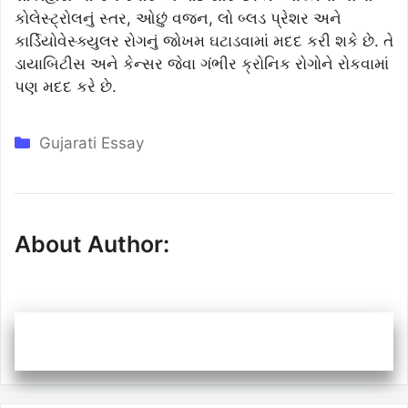
કોલેસ્ટ્રોલનું સ્તર, ઓછું વજન, લો બ્લડ પ્રેશર અને
કાર્ડિયોવેસ્ક્યુલર રોગનું જોખમ ઘટાડવામાં મદદ કરી શકે છે. તે
ડાયાબિટીસ અને કેન્સર જેવા ગંભીર ક્રોનિક રોગોને રોકવામાં
પણ મદદ કરે છે.
Categories
Gujarati Essay
About Author: