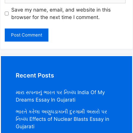
Save my name, email, and website in this
browser for the next time I comment.
Recent Posts
મારા સપનાનું ભારત પર નિબંધ India Of My
Dreams Essay In Gujarati
ભારતે કરેલા અણુધડાકાની દુરગામી અસરો પર
નિબંધ Effects of Nuclear Blasts Essay in
Gujarati