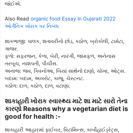
જોઈએ.
Also Read
organic food Essay In Gujarati 2022
ઓર્ગેનિક ખોરાક પર નિબંધ
શાકભાજી: પાલક, શતાવરીનો છોડ, કઠોળ, બ્રોકોલી, ટામેટા,
ગાજર.
ફળો: સફરજન, કેળા, બેરી, નારંગી, જામફળ, અનેનાસ
તરબૂચ, નાશપતી, પીચીસ.
અનાજ: જવ, ક્વિનોઆ, બિયાં સાથેનો દાણો, ચોખા, ઓટ્સ.
બદામ: બદામ, અખરોટ, કાજુ, ચેસ્ટનટ.
કઠોળ: દાળ, કઠોળ, દાળ, વટાણા.
શાકાહારી ખોરાક સ્વાસ્થ્ય માટે શા માટે સારો તેના
કારણો Reasons why a vegetarian diet is
good for health :-
શાકાહારી આહારમાં ફાઈબર, વિટામિન્સ, કાર્બોહાઈડ્રેટ્સ,