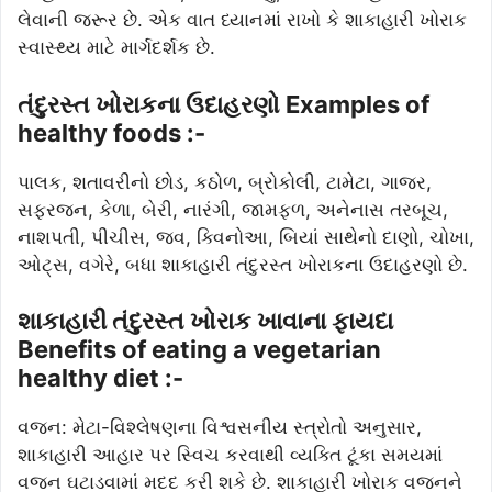
લેવાની જરૂર છે. એક વાત ધ્યાનમાં રાખો કે શાકાહારી ખોરાક
સ્વાસ્થ્ય માટે માર્ગદર્શક છે.
તંદુરસ્ત ખોરાકના ઉદાહરણો Examples of
healthy foods :-
પાલક, શતાવરીનો છોડ, કઠોળ, બ્રોકોલી, ટામેટા, ગાજર,
સફરજન, કેળા, બેરી, નારંગી, જામફળ, અનેનાસ તરબૂચ,
નાશપતી, પીચીસ, ​​જવ, ક્વિનોઆ, બિયાં સાથેનો દાણો, ચોખા,
ઓટ્સ, વગેરે, બધા શાકાહારી તંદુરસ્ત ખોરાકના ઉદાહરણો છે.
શાકાહારી તંદુરસ્ત ખોરાક ખાવાના ફાયદા
Benefits of eating a vegetarian
healthy diet :-
વજન: મેટા-વિશ્લેષણના વિશ્વસનીય સ્ત્રોતો અનુસાર,
શાકાહારી આહાર પર સ્વિચ કરવાથી વ્યક્તિ ટૂંકા સમયમાં
વજન ઘટાડવામાં મદદ કરી શકે છે. શાકાહારી ખોરાક વજનને