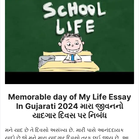
Memorable day of My Life Essay
In Gujarati 2024 મારા જીવનનો
યાદગાર દિવસ પર નિબંધ
મને યાદ છે તે દિવસો અસંખ્ય છે. મારી પાસે આનંદદાયક
યાદો છે જે મને મારા યાદગાર દિવસો તરફ લઈ જાય છે. આ