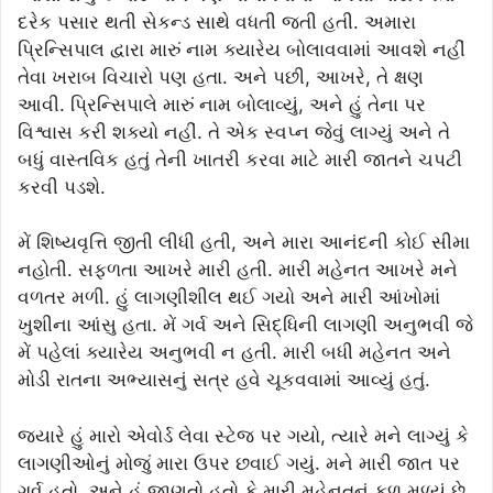
દરેક પસાર થતી સેકન્ડ સાથે વધતી જતી હતી. અમારા
પ્રિન્સિપાલ દ્વારા મારું નામ ક્યારેય બોલાવવામાં આવશે નહીં
તેવા ખરાબ વિચારો પણ હતા. અને પછી, આખરે, તે ક્ષણ
આવી. પ્રિન્સિપાલે મારું નામ બોલાવ્યું, અને હું તેના પર
વિશ્વાસ કરી શક્યો નહીં. તે એક સ્વપ્ન જેવું લાગ્યું અને તે
બધું વાસ્તવિક હતું તેની ખાતરી કરવા માટે મારી જાતને ચપટી
કરવી પડશે.
મેં શિષ્યવૃત્તિ જીતી લીધી હતી, અને મારા આનંદની કોઈ સીમા
નહોતી. સફળતા આખરે મારી હતી. મારી મહેનત આખરે મને
વળતર મળી. હું લાગણીશીલ થઈ ગયો અને મારી આંખોમાં
ખુશીના આંસુ હતા. મેં ગર્વ અને સિદ્ધિની લાગણી અનુભવી જે
મેં પહેલાં ક્યારેય અનુભવી ન હતી. મારી બધી મહેનત અને
મોડી રાતના અભ્યાસનું સત્ર હવે ચૂકવવામાં આવ્યું હતું.
જ્યારે હું મારો એવોર્ડ લેવા સ્ટેજ પર ગયો, ત્યારે મને લાગ્યું કે
લાગણીઓનું મોજું મારા ઉપર છવાઈ ગયું. મને મારી જાત પર
ગર્વ હતો, અને હું જાણતો હતો કે મારી મહેનતનું ફળ મળ્યું છે.