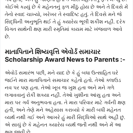
કોઈએ કહ્યું છે કે મહેનતનું ફળ મીઠું હોય છે અને તે દિવસે મેં
તેનો સ્વાદ ચાખ્યો, ખરેખર તે સ્વાદિષ્ટ હતું. તે દિવસે મને જે
સિદ્ધિની અનુભૂતિ થઈ તે હું ક્યારેય ભૂલી શકીશ નહીં. દરેક
વિગત સાથેની ક્ષણ મારી સ્મૃતિમાં કાયમ માટે ખંજવાળ આવે
છે.
માતાપિતાને શિષ્યવૃત્તિ એવોર્ડ સમાચાર
Scholarship Award News to Parents :-
એવોર્ડ સમારંભ પછી, મને યાદ છે કે હું બધા ઉત્સાહિત ઘરે
જઈને મારા માતાપિતાને સમાચાર કહેતો હતો. તેઓ ક્લાઉડ
નવ પર પણ હતા. તેઓ ખૂબ જ ખુશ હતા અને મને ગળે
લગાવવાનું રોકી શક્યા નહીં. તેઓ ખુશીના આંસુ હતા અને
મારા પર ગર્વ અનુભવતા હતા. તે મારા પરિવાર માટે ગર્વની ક્ષણ
હતી, અને તેણે મને અહેસાસ કરાવ્યો કે મારી બધી મહેનત
વ્યર્થ નથી ગઈ અને આખરે હું મારી સિદ્ધિઓ સાથે અહીં છું.
એ સાચું છે કે મહેનત ક્યારેય વ્યર્થ જતી નથી અને મેં આ
ક્ષણ જીવી છે.