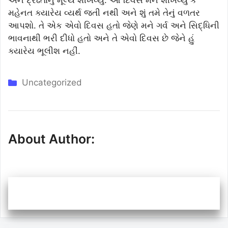
અને દ્રઢતાનું મૂલ્ય શીખવ્યું. આ દિવસે મને શીખવ્યું કે
મહેનત ક્યારેય વ્યર્થ જતી નથી અને શું તમે તેનું વળતર
આપશો. તે એક એવો દિવસ હતો જેણે મને ગર્વ અને સિદ્ધિની
ભાવનાથી ભરી દીધો હતો અને તે એવો દિવસ છે જેને હું
ક્યારેય ભૂલીશ નહીં.
Categories
Uncategorized
About Author: