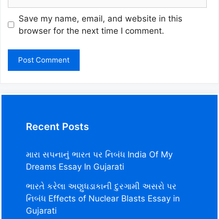
Save my name, email, and website in this
browser for the next time I comment.
Recent Posts
મારા સપનાનું ભારત પર નિબંધ India Of My
Dreams Essay In Gujarati
ભારતે કરેલા અણુધડાકાની દુરગામી અસરો પર
નિબંધ Effects of Nuclear Blasts Essay in
Gujarati