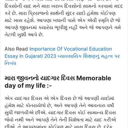
દિવસોની યાદ મને મારા ખરાબ દિવસોનો સામનો કરવામાં મદદ
કરે છે. મારા પ્રિયજનો સાથેની સુંદર યાદો હંમેશા કોઈપણ
માટે ખાસ રહેશે. આપણા બધાની પાસે એક એવી સ્મૃતિ છે જે
આપણે જીવનમાં ક્યારેય ભૂલીશું નહીં અને જે આપણને ગમે
તેટલી ખુશી આપે છે.
Also Read
Importance Of Vocational Education
Essay In Gujarati 2023 વ્યાવસાયિક શિક્ષણનું મહત્વ પર
નિબંધ
મારા જીવનનો યાદગાર દિવસ Memorable
day of my life :-
એક યાદગાર દિવસ એ એક દિવસ છે જે આપણી યાદોમાં
હંમેશ માટે કોતરાયેલો છે, અને આપણે તેને આવનારા વર્ષો
સુધી જાળવીએ છીએ. યાદગાર દિવસ કોઈ સામાન્ય દિવસ
જેવો નથી અને આપણે તેને તેની વિશેષતા માટે યાદ કરીએ
છીએ. તે આપણામાંના કોઈપણ માટે ખાસ દિવસ છે. દરેક