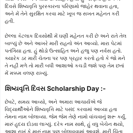
દિવસે શિષ્યવૃત્તિ પુરસ્કારના પરિણામો જાહેર થવાના હતા,
અને મેં તેને સુરક્ષિત કરવા માટે ખૂબ જ સખત મહેનત કરી
હતી.
છેલ્લા કેટલાક દિવસોથી મેં ઘણી મહેનત કરી છે અને રાતે તેલ
બાળ્યું છે અને આખરે મારી રાહનો અંત આવ્યો. મારા પેટમાં
પતંગિયા હતા. હું થોડો ઉત્સાહિત અને હજુ પણ નર્વસ હતો.
ક્યારેક ડર મારી ચેતના પર પણ પ્રહાર કરતો હતો કે જો મને
તે નહીં મળે તો મારી બધી આશાઓ કચડી જશે પણ તેમ છતાં
મેં મક્કમ વલણ રાખ્યું.
શિષ્યવૃત્તિ દિવસ Scholarship Day :-
છેવટે, સમય આવ્યો, અને અમારા આચાર્યએ જે
વિદ્યાર્થીઓને શિષ્યવૃત્તિ માટે પસંદ કરવામાં આવ્યા હતા
તેમના નામ બોલાવ્યા. જેમ જેમ તેણે નામો વાંચવાનું શરૂ કર્યું,
મારું હૃદય દોડવા લાગ્યું. દરેક નામ સાથે, હું વધુ બેચેન થયો,
આશા રાખું કે મારું નામ પણ બોલાવવામાં આવશે. મારી ચિંતા