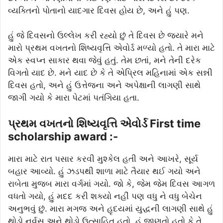
વ્યક્તિનો પોતાનો યાદગાર દિવસ હોય છે, અને હું પણ.
હું જે દિવસનો ઉલ્લેખ કરી રહ્યો છું તે દિવસ છે જ્યારે મને
મારો પ્રથમ વખતનો શિષ્યવૃત્તિ એવોર્ડ મળ્યો હતો. તે મારા માટે
એક સ્વપ્ન સાકાર થવા જેવું હતું. તેમ છતાં, મને તેની દરેક
વિગતો યાદ છે. મને યાદ છે કે તે એપ્રિલ મહિનામાં એક સન્ની
દિવસ હતો, અને હું ઉત્તેજના અને અપેક્ષાની લાગણી સાથે
જાગી ગયો કે મારા પેટમાં પતંગિયા હતા.
પ્રથમ વખતનો શિષ્યવૃત્તિ એવોર્ડ First time
scholarship award :-
મારા માટે રાત પસાર કરવી મુશ્કેલ હતી અને આખરે, સૂર્ય
બહાર આવ્યો. હું ઝડપથી શાળા માટે તૈયાર થઈ ગયો અને
રાબેતા મુજબ મારા વર્ગમાં ગયો. જો કે, જેમ જેમ દિવસ આગળ
વધતો ગયો, હું મદદ કરી શક્યો નહીં પણ વધુ ને વધુ બેચેન
અનુભવું છું. મારા મગજ અને હૃદયમાં યુદ્ધની લાગણી સાથે હું
થોડો નર્વસ અને થોડો ઉત્સાહિત હતો. હું જાણતો હતો કે તે