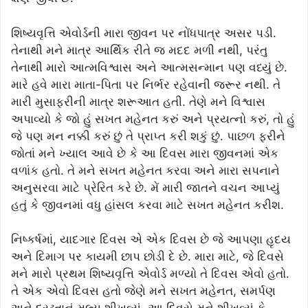
શિષ્યવૃત્તિ એવોર્ડની મારા જીવન પર નોંધપાત્ર અસર પડી.
તેનાથી મને માત્ર આર્થિક રીતે જ મદદ મળી નથી, પરંતુ
તેનાથી મારો આત્મવિશ્વાસ અને આત્મસન્માન પણ વધ્યું છે.
મારે હવે મારા માતા-પિતા પર નિર્ભર રહેવાની જરૂર નથી. તે
મારી મુસાફરીની માત્ર શરૂઆત હતી. તેણે મને વિશ્વાસ
અપાવ્યો કે જો હું સખત મહેનત કરું અને પ્રયત્નો કરું, તો હું
જે પણ મન નક્કી કરું છું તે પ્રાપ્ત કરી શકું છું. પાછળ ફરીને
જોતાં મને ખ્યાલ આવે છે કે આ દિવસ મારા જીવનમાં એક
વળાંક હતો. તે મને સખત મહેનત કરવા અને મારા સપનાને
અનુસરવા માટે પ્રેરિત કરે છે. મેં મારી જાતને વચન આપ્યું
હતું કે જીવનમાં વધુ હાંસલ કરવા માટે સખત મહેનત કરીશ.
નિષ્કર્ષમાં, યાદગાર દિવસ એ એક દિવસ છે જે આપણા હૃદય
અને દિમાગ પર કાયમી છાપ છોડી દે છે. મારા માટે, જે દિવસે
મને મારો પ્રથમ શિષ્યવૃત્તિ એવોર્ડ મળ્યો તે દિવસ એવો હતો.
તે એક એવો દિવસ હતો જેણે મને સખત મહેનત, સમર્પણ