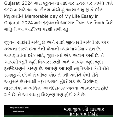
Gujarati 2024 મારા જીવનનો યાદગાર દિવસ પર નિબંધ વિશે
જાણવા માટે આ આર્ટીકલ વાંચો.હું આશા રાખું છું કે દરેક
વિદ્યાર્થીને Memorable day of My Life Essay In
Gujarati 2024 મારા જીવનનો યાદગાર દિવસ પર નિબંધ વિશે
માહિતી આ આર્ટીકલ પરથી મળી રહે.
જીવન યાદોથી ભરેલું છે અને યાદો જીવનથી ભરેલી છે. એક
કલ્પના સરળ છતાં તેની પોતાની વ્યાખ્યાઓમાં ગહન છે.
આપણામાંના દરેક માટે, જીવનનો એક અલગ અર્થ છે. તે
આપણી જુદી જુદી વિચારસરણી અને આપણા જુદા જુદા
દ્રષ્ટિકોણને કારણે છે. આપણે આપણી સ્મૃતિઓને કેવી રીતે
સમજીએ છીએ તે બીજા કોઈ તેમની યાદોને કેવી રીતે
અનુસરે છે તેનાથી તદ્દન અલગ હોઈ શકે છે. વિશ્લેષણ
વાસ્તવિક, કાલ્પનિક, આનંદદાયક અથવા અસ્વસ્થતા હોઈ
શકે છે. તે આ બધાનું મિશ્રણ પણ હોઈ શકે છે.