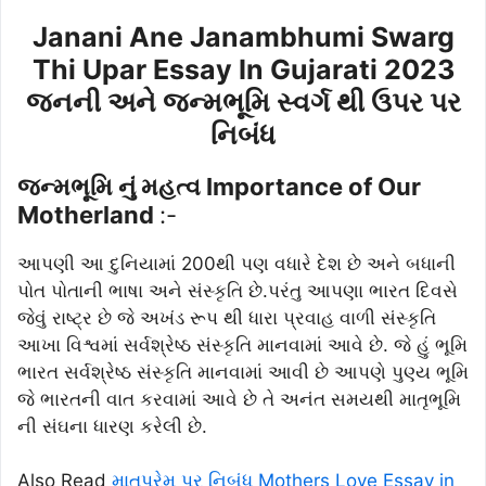
Janani Ane Janambhumi Swarg
Thi Upar Essay In Gujarati 2023
જનની અને જન્મભૂમિ સ્વર્ગ થી ઉપર પર
નિબંધ
જન્મભૂમિ નું મહત્વ Importance of Our
Motherland
:-
આપણી આ દુનિયામાં 200થી પણ વધારે દેશ છે અને બધાની
પોત પોતાની ભાષા અને સંસ્કૃતિ છે.પરંતુ આપણા ભારત દિવસે
જેવું રાષ્ટ્ર છે જે અખંડ રૂપ થી ધારા પ્રવાહ વાળી સંસ્કૃતિ
આખા વિશ્વમાં સર્વશ્રેષ્ઠ સંસ્કૃતિ માનવામાં આવે છે. જે હું ભૂમિ
ભારત સર્વશ્રેષ્ઠ સંસ્કૃતિ માનવામાં આવી છે આપણે પુણ્ય ભૂમિ
જે ભારતની વાત કરવામાં આવે છે તે અનંત સમયથી માતૃભૂમિ
ની સંઘના ધારણ કરેલી છે.
Also Read
માતૃપ્રેમ પર નિબંધ Mothers Love Essay in