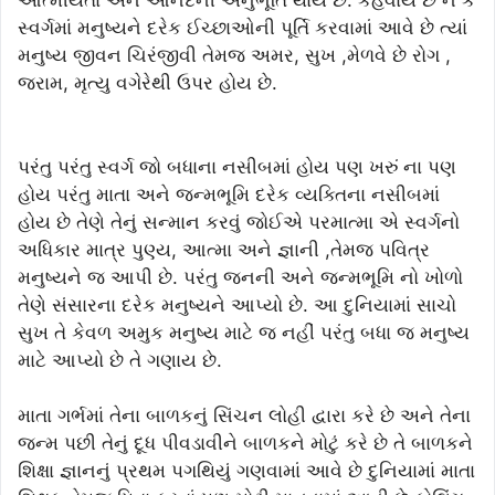
આત્મીયતા અને આનંદની અનુભૂતિ થાય છે. કહેવાય છે ને કે
સ્વર્ગમાં મનુષ્યને દરેક ઈચ્છાઓની પૂર્તિ કરવામાં આવે છે ત્યાં
મનુષ્ય જીવન ચિરંજીવી તેમજ અમર, સુખ ,મેળવે છે રોગ ,
જરામ, મૃત્યુ વગેરેથી ઉપર હોય છે.
પરંતુ પરંતુ સ્વર્ગ જો બધાના નસીબમાં હોય પણ ખરું ના પણ
હોય પરંતુ માતા અને જન્મભૂમિ દરેક વ્યક્તિના નસીબમાં
હોય છે તેણે તેનું સન્માન કરવું જોઈએ પરમાત્મા એ સ્વર્ગનો
અધિકાર માત્ર પુણ્ય, આત્મા અને જ્ઞાની ,તેમજ પવિત્ર
મનુષ્યને જ આપી છે. પરંતુ જનની અને જન્મભૂમિ નો ખોળો
તેણે સંસારના દરેક મનુષ્યને આપ્યો છે. આ દુનિયામાં સાચો
સુખ તે કેવળ અમુક મનુષ્ય માટે જ નહીં પરંતુ બધા જ મનુષ્ય
માટે આપ્યો છે તે ગણાય છે.
માતા ગર્ભમાં તેના બાળકનું સિંચન લોહી દ્વારા કરે છે અને તેના
જન્મ પછી તેનું દૂધ પીવડાવીને બાળકને મોટું કરે છે તે બાળકને
શિક્ષા જ્ઞાનનું પ્રથમ પગથિયું ગણવામાં આવે છે દુનિયામાં માતા