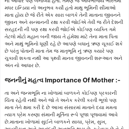
નો આધાર પણ બનાવ્યો હતો. તેમણે જ અવિભાજ્ય ભારતમાં
મધર ઇન્ડિયા નો અનુભવ કર્યો હતો માથુ ભૂમિની સીમાઓ
માતા હોય છે જે રીતે એક સારા બાળકે તેની માતાના જીવનને
જીવન અને સન્માનની રક્ષા કરવી જોઈએ તેવી જ રીતે દેશની
સરહદની ની પણ રક્ષા કરવી જોઈએ કોઈપણ વ્યક્તિ ગમે
તેટલો મોટો મહાન બની જાય તે હંમેશા માટે તેના માતા પિતા
અને માથું ભૂમિનો ધૂણી રહે છે આપણે બધાનું ઋણ ચૂકાઈ શકે
છે પરંતુ પોતાની માતા તેમ જ માતૃભૂમિ નું ઋણ ક્યારે પણ
ચુકાવી શકતા નથી આ પૃથ્વી માનવ જીવનની શરૂઆત અને
અંત નો આધાર છે.
જનનીનું મહત્વ Importance Of Mother :-
તા અને જન્મભૂમિ ના ખોળામાં બાળકને કોઈપણ પ્રકારની
ચિંતા રહેતી નથી અને જો તે અનેક કરેલી કરતી ભૂલો પણ
માતા તેને ક્ષમા કરી દે છે આખા સંસારમાં માતાને દયા મમતા
ત્યાગ પ્રેમ કરુણા સંમાની મૂર્તિના રૂપે પૂજા પૂજવામાં આવે
છે.માતાના ખોળામાં સુઈને બાળકને સાચા, પ્રેમ, સુખ,