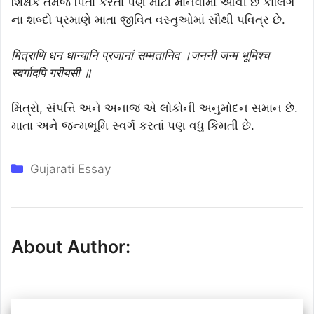
શિક્ષક તેમજ પિતા કરતાં પણ મોટી માનવામાં આવી છે કોલિંગ
ના શબ્દો પ્રમાણે માતા જીવિત વસ્તુઓમાં સૌથી પવિત્ર છે.
मित्राणि धन धान्यानि प्रजानां सम्मतानिव ।जननी जन्म भूमिश्च
स्वर्गादपि गरीयसी ॥
મિત્રો, સંપત્તિ અને અનાજ એ લોકોની અનુમોદન સમાન છે.
માતા અને જન્મભૂમિ સ્વર્ગ કરતાં પણ વધુ કિંમતી છે.
Categories
Gujarati Essay
About Author: