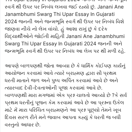
સ્વર્ગ થી ઉપર પર નિબંધ લખવા જઈ રહ્યો છું. Janani Ane
Janambhumi Swarg Thi Upar Essay In Gujarati
2024 જનની અને જન્મભૂમિ સ્વર્ગ થી ઉપર પર નિબંધ વિશે
જાણવા નીચે નો લેખ વાંચો. હું આશા રાખું છું કે દરેક
વિદ્યાર્થીઓને જોઈતી માહિતી Janani Ane Janambhumi
Swarg Thi Upar Essay In Gujarati 2024 જનની અને
જન્મભૂમિ સ્વર્ગ થી ઉપર પર નિબંધ આ લેખ પર થી મળી રહે.
આપણે બાળપણથી જોતા આવ્યા છે કે ધાર્મિક કોઈપણ કાર્યનું
આયોજન કરવામાં આવે ત્યારે બ્રાહ્મણ દ્વારા સૌ પ્રથમ
ધરતી માતાને જળ અને પુષ્પ અર્પિત કરવામાં આવે છે અને
ત્યારબાદ દેવી-દેવતાઓની પૂજા કરવામાં આવે છે.
બાળપણથી મારા મગજમાં એક પ્રશ્ન ચાલતો આવ્યો છે ?કે સર્વ
પ્રથમ ધરતીનું પૂજન કેમ કરવામાં આવે છે આ પ્રશ્નના ઉકેલ
માટે મેં મારા પરિચિત બ્રાહ્મણને આ પ્રશ્ન પૂછ્યો તેમને ખૂબ
દિવસ સરળ રીતે મને જવાબ આપતા કહ્યું કે ધરતી જ બધી
વસ્તુનો આધાર છે.