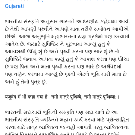
Gujarati
ભારતીય સંસ્કૃતિ અનુસાર ભારતને આદરણીય કહેવામાં આવી
છે તેથી આપણી પૃથ્વીને આપણે માતા તરીકે સંબોધન આપીએ
છીએ. આજ અનુભૂતિ મહાભારતના યજ્ઞ પ્રશ્નોમાં પણ કરવામાં
આવેલ છે. જ્યારે યુધિષ્ઠિર ને પૂછવામાં આવ્યું હતું કે
આકાશથી ઊંચું શું છે અને પૃથ્વી કરતા પણ ભારે શું છે તો
યુધિષ્ઠિરે જવાબ આપતા કહ્યું હતું કે આકાશ કરતાં પણ ઊંચા
છે પણ પિતા અને માતા પૃથ્વી કરતા પણ ભારે છે અર્થવેદમાં
પણ વર્ણન કરવામાં આવ્યું છે પૃથ્વી એટલે ભૂમિ મારી માતા છે
અને હું તેનો પુત્ર છું.
यजुर्वेद में भी कहा गया है- नमो मात्रे पृथिव्ये, नमो मात्रे पृथिव्या:।
ભારતની સદાચાર્ય ભૂમિની સંસ્કૃતિ પણ સદા ચાલે છે આ
ભારતીય સંસ્કૃતિ વ્યક્તિને મહાન કાર્ય કરવા માટે પ્રોત્સાહિત
કરવા માટે માત્ર વ્યક્તિત્વ જ નહીં આપતી પરંતુ વ્યક્તિત્વના
અંતિમ વિકાસને સામાજિક સ્તરે પહોંચાડે છે અન્ય દેશોને