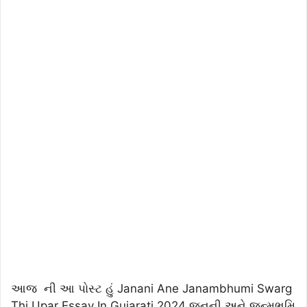
આજ ની આ પોસ્ટ હું Janani Ane Janambhumi Swarg
Thi Upar Essay In Gujarati 2024 જનની અને જન્મભૂમિ