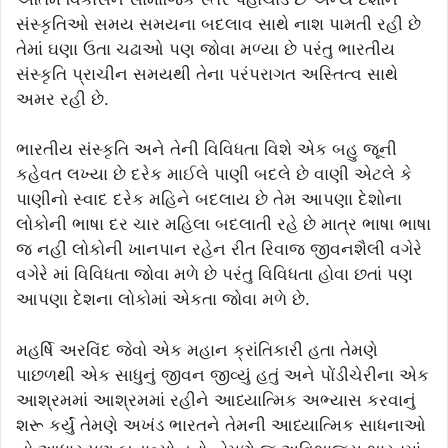
સંસ્કૃતિઓ સમય સમયના બદલાવ સાથે નાશ પામતી રહી છે
તેમાં ઘણા ઉતા ચઢાઓ પણ જોવા મળ્યા છે પરંતુ ભારતીય
સંસ્કૃતિ પ્રાચીન સમયથી તેના પરંપરાગત અસ્તિત્વ સાથે
અમર રહી છે.
ભારતીય સંસ્કૃતિ અને તેની વિવિધતા વિશે એક બહુ જૂની
કહેવત લખ્યા છે દરેક માઈલે પાણી બદલે છે વાણી એટલે કે
પાણીનો સ્વાદ દરેક મહિને બદલાય છે તેમ આપણા દેશોના
લોકોની ભાષા દર ચાર મહિલા બદલાતી રહે છે માત્ર ભાષા ભાષા
જ નહીં લોકોની ખાનપાન રહેન રીત રિવાજ જીવનશૈલી વગેરે
વગેરે માં વિવિધતા જોવા મળે છે પરંતુ વિવિધતા હોવા છતાં પણ
આપણા દેશના લોકોમાં એકતા જોવા મળે છે.
મહર્ષિ અરવિંદ જેવો એક મહાન ક્રાંતિકારી હતા તેમણે
પાછળથી એક સાધુનું જીવન જીવ્યું હતું અને પોંડીચેરીના એક
આશ્રમમાં આશ્રમમાં રહીને આધ્યાત્મિક અભ્યાસ કરવાનું
શરૂ કર્યું તેમણે અખંડ ભારતને તેમની આધ્યાત્મિક સાધનાઓ