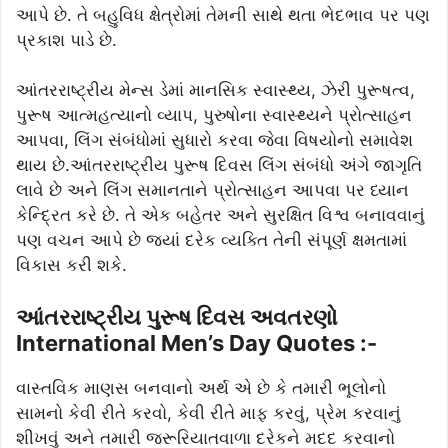
આપે છે. તે બહુવિધ ક્ષેત્રોમાં તેમની સાથે થતા ભેદભાવ પર પણ
પ્રકાશ પાડે છે.
આંતરરાષ્ટ્રીય મેન્સ ડેમાં માનસિક સ્વાસ્થ્ય, ઝેરી પુરૂષત્વ,
પુરૂષ આત્મહત્યાનો વ્યાપ, પુરુષોના સ્વાસ્થ્યને પ્રોત્સાહન
આપવા, લિંગ સંબંધોમાં સુધારો કરવા જેવા વિષયોનો સમાવેશ
થાય છે.આંતરરાષ્ટ્રીય પુરૂષ દિવસ લિંગ સંબંધો અંગે જાગૃતિ
લાવે છે અને લિંગ સમાનતાને પ્રોત્સાહન આપવા પર ધ્યાન
કેન્દ્રિત કરે છે. તે એક બહેતર અને સુરક્ષિત વિશ્વ બનાવવાનું
પણ વચન આપે છે જ્યાં દરેક વ્યક્તિ તેની સંપૂર્ણ ક્ષમતામાં
વિકાસ કરી શકે.
આંતરરાષ્ટ્રીય પુરૂષ દિવસ અવતરણો
International Men’s Day Quotes :-
વાસ્તવિક માણસ બનવાનો અર્થ એ છે કે તમારી ભૂલોનો
સામનો કેવી રીતે કરવો, કેવી રીતે માફ કરવું, પ્રેમ કરવાનું
શીખવું અને તમારી જરૂરિયાતવાળા દરેકને મદદ કરવાનો