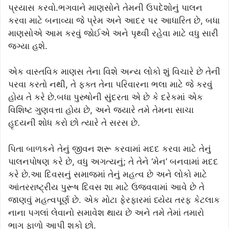
પ્રયાસ કરવો.ભગવાને માણસોને તેમની ઉપદેશોનું પાલન
કરવા માટે બનાવ્યા જે પ્રેમ અને આદર પર આધારિત છે, બધા
માણસોએ આમ કરવું જોઈએ અને પૃથ્વી રહેવા માટે વધુ સારી
જગ્યા હશે.
એક વાસ્તવિક માણસ તેના વિશે અન્ય લોકો શું વિચારે છે તેની
પરવા કરતો નથી, તે ફક્ત તેના પરિવારના ભલા માટે જે કરવું
હોય તે કરે છે.બધા પુરુષોની સુંદરતા એ છે કે દરેકમાં એક
વિશિષ્ટ ગુણવત્તા હોય છે, અને જ્યારે તમે તેમના સાચા
હૃદયની શોધ કરો છો ત્યારે તે સરસ છે.
પિતા બાળકને તેનું જીવન શરૂ કરવામાં મદદ કરવા માટે તેનું
પાલનપોષણ કરે છે, વધુ અગત્યનું; તે તેને ‘મેન’ બનવામાં મદદ
કરે છે.આ દિવસનું સમાજમાં તેનું મહત્વ છે અને લોકો માટે
આંતરરાષ્ટ્રીય પુરૂષ દિવસ શા માટે ઉજવવામાં આવે છે તે
જાણવું મહત્વપૂર્ણ છે. એક મોટા ફેરફારમાં ધ્યેય તરફ કેટલાક
નાના પગલાં લેવાનો સમાવેશ થાય છે અને તમે તેમાં તમારો
ભાગ ફાળો આપી શકો છો.