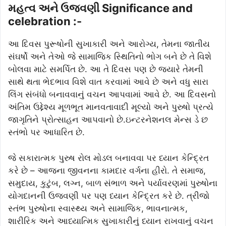
મહત્વ અને ઉજવણી Significance and
celebration :-
આ દિવસ પુરૂષોની સુખાકારી અને આરોગ્ય, તેમના જાતીય
સંઘર્ષો અને તેઓ જે સામાજિક સ્થિતિનો ભોગ બને છે તે વિશે
બોલવા માટે સમર્પિત છે. આ તે દિવસ પણ છે જ્યારે તેમની
સાથે થતા ભેદભાવ વિશે વાત કરવામાં આવે છે અને વધુ સારા
લિંગ સંબંધો બનાવવાનું વચન આપવામાં આવે છે. આ દિવસનો
અંતિમ ઉદ્દેશ્ય મૂળભૂત માનવતાવાદી મૂલ્યો અને પુરુષો પ્રત્યે
જાગૃતિને પ્રોત્સાહન આપવાનો છે.ઇન્ટરનેશનલ મેન્સ ડે છ
સ્તંભો પર આધારિત છે.
જે સકારાત્મક પુરુષ રોલ મોડલ બનાવવા પર ધ્યાન કેન્દ્રિત
કરે છે – આજના જીવનના કામદાર વર્ગના હીરો. તે સમાજ,
સમુદાય, કુટુંબ, લગ્ન, બાળ સંભાળ અને પર્યાવરણમાં પુરુષોના
યોગદાનની ઉજવણી પર પણ ધ્યાન કેન્દ્રિત કરે છે. ત્રીજો
સ્તંભ પુરુષોના સ્વાસ્થ્ય અને સામાજિક, ભાવનાત્મક,
શારીરિક અને આધ્યાત્મિક સુખાકારીનું ધ્યાન રાખવાનું વચન