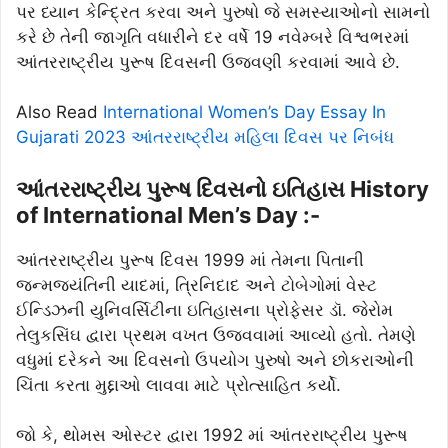
પર ધ્યાન કેન્દ્રિત કરવા અને પુરુષો જે સમસ્યાઓનો સામનો
કરે છે તેની જાગૃતિ વધારીને દર વર્ષે 19 નવેમ્બરે વિશ્વભરમાં
આંતરરાષ્ટ્રીય પુરૂષ દિવસની ઉજવણી કરવામાં આવે છે.
Also Read
International Women’s Day Essay In
Gujarati 2023 આંતરરાષ્ટ્રીય મહિલા દિવસ પર નિબંધ
આંતરરાષ્ટ્રીય પુરૂષ દિવસનો ઇતિહાસ History
of International Men’s Day :-
આંતરરાષ્ટ્રીય પુરૂષ દિવસ 1999 માં તેમના પિતાની
જન્મજયંતિની યાદમાં, ત્રિનિદાદ અને ટોબેગોમાં વેસ્ટ
ઈન્ડિઝની યુનિવર્સિટીના ઇતિહાસના પ્રોફેસર ડૉ. જેરોમ
તેલુકસિંઘ દ્વારા પ્રથમ વખત ઉજવવામાં આવ્યો હતો. તેમણે
વધુમાં દરેકને આ દિવસનો ઉપયોગ પુરુષો અને છોકરાઓની
ચિંતા કરતા મુદ્દાઓ લાવવા માટે પ્રોત્સાહિત કર્યો.
જો કે, થોમસ ઓસ્ટર દ્વારા 1992 માં આંતરરાષ્ટ્રીય પુરૂષ