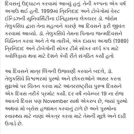
દિવસનું ઉદ્ઘાટન કરવામાં આવ્યું હતું. તેની કલ્પના એક વર્ષ
અગાઉ થઈ હતી. 1999માં ત્રિનિદાદ અને ટોબેગોમાં વેસ્ટ
ઈન્ડિઝની યુનિવર્સિટીના ઈતિહાસના લેક્ચરર ડૉ. જેરોમ
તેલુકસિંઘ દ્વારા તેના મહત્વને કારણે આ દિવસને ફરી જીવંત
કરવામાં આવ્યો. ડૉ. તેલુકસિંઘે તેમના પિતાના જન્મદિવસને
ચિહ્નિત કરવા અને તે જ તારીખે, એક દાયકા અગાઉ (1989)
ત્રિનિદાદ અને ટોબેગોની સોકર ટીમે સોકર વર્લ્ડ કપ માટે
ક્વોલિફાય થવા માટે દેશને કેવી રીતે સંગઠિત કર્યો હતો
આ દિવસને માત્ર લિંગની ઉજવણી કરવાને બદલે, ડૉ.
તેલુકસિંઘે વિશ્વભરમાં પુરુષો અને છોકરાઓને અસર કરતા
મુદ્દાઓ પર ચિંતન કરવા માટે આંતરરાષ્ટ્રીય પુરૂષ દિવસને
એક દિવસ તરીકે પ્રમોટ કર્યો. દર વર્ષે નવેમ્બર 19 ના રોજ
આવતો દિવસ પણ November સાથે એકરુપ છે, જ્યાં પુરુષો
અથવા મો બ્રોસ હજામત કરવાનું ટાળે છે અને પુરુષોના
સ્વાસ્થ્ય માટે નાણાં એકત્ર કરવા માટે તેમની મૂછો અને દાઢી
ઉગાડે છે.