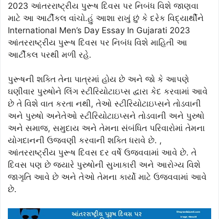
2023 આંતરરાષ્ટ્રીય પુરૂષ દિવસ પર નિબંધ વિશે જાણવા
માટે આ આર્ટીકલ વાંચો.હું આશા રાખું છું કે દરેક વિદ્યાર્થીને
International Men’s Day Essay In Gujarati 2023
આંતરરાષ્ટ્રીય પુરૂષ દિવસ પર નિબંધ વિશે માહિતી આ
આર્ટીકલ પરથી મળી રહે.
પુરૂષની શક્તિ તેના પાત્રમાં હોય છે અને જો કે આપણે
ઘણીવાર પુરુષોને લિંગ સ્ટીરિયોટાઇપ્સ દ્વારા કેદ કરવામાં આવે
છે તે વિશે વાત કરતા નથી, તેઓ સ્ટીરિયોટાઇપ્સને તોડવાની
અને પુરુષો અનેતેઓ સ્ટીરિયોટાઇપ્સને તોડવાની અને પુરુષો
અને સમાજ, સમુદાય અને તેમના સંબંધિત પરિવારોમાં તેમના
યોગદાનની ઉજવણી કરવાની શક્તિ ધરાવે છે. ,
આંતરરાષ્ટ્રીય પુરૂષ દિવસ દર વર્ષે ઉજવવામાં આવે છે. તે
દિવસ પણ છે જ્યારે પુરુષોની સુખાકારી અને આરોગ્ય વિશે
જાગૃતિ આવે છે અને તેઓ તેમના કાર્યો માટે ઉજવવામાં આવે
છે.