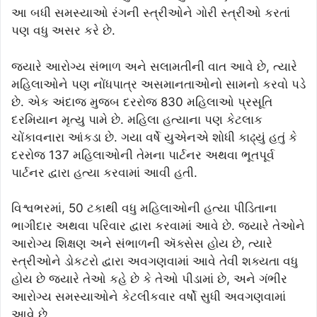
આ બધી સમસ્યાઓ રંગની સ્ત્રીઓને ગોરી સ્ત્રીઓ કરતાં
પણ વધુ અસર કરે છે.
જ્યારે આરોગ્ય સંભાળ અને સલામતીની વાત આવે છે, ત્યારે
મહિલાઓને પણ નોંધપાત્ર અસમાનતાઓનો સામનો કરવો પડે
છે. એક અંદાજ મુજબ દરરોજ 830 મહિલાઓ પ્રસૂતિ
દરમિયાન મૃત્યુ પામે છે. મહિલા હત્યાના પણ કેટલાક
ચોંકાવનારા આંકડા છે. ગયા વર્ષે યુએનએ શોધી કાઢ્યું હતું કે
દરરોજ 137 મહિલાઓની તેમના પાર્ટનર અથવા ભૂતપૂર્વ
પાર્ટનર દ્વારા હત્યા કરવામાં આવી હતી.
વિશ્વભરમાં, 50 ટકાથી વધુ મહિલાઓની હત્યા પીડિતાના
ભાગીદાર અથવા પરિવાર દ્વારા કરવામાં આવે છે. જ્યારે તેઓને
આરોગ્ય શિક્ષણ અને સંભાળની ઍક્સેસ હોય છે, ત્યારે
સ્ત્રીઓને ડોકટરો દ્વારા અવગણવામાં આવે તેવી શક્યતા વધુ
હોય છે જ્યારે તેઓ કહે છે કે તેઓ પીડામાં છે, અને ગંભીર
આરોગ્ય સમસ્યાઓને કેટલીકવાર વર્ષો સુધી અવગણવામાં
આવે છે.