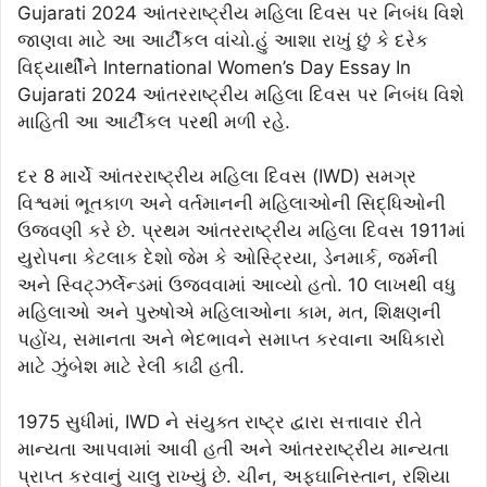
Gujarati 2024 આંતરરાષ્ટ્રીય મહિલા દિવસ પર નિબંધ વિશે
જાણવા માટે આ આર્ટીકલ વાંચો.હું આશા રાખું છું કે દરેક
વિદ્યાર્થીને International Women’s Day Essay In
Gujarati 2024 આંતરરાષ્ટ્રીય મહિલા દિવસ પર નિબંધ વિશે
માહિતી આ આર્ટીકલ પરથી મળી રહે.
દર 8 માર્ચે આંતરરાષ્ટ્રીય મહિલા દિવસ (IWD) સમગ્ર
વિશ્વમાં ભૂતકાળ અને વર્તમાનની મહિલાઓની સિદ્ધિઓની
ઉજવણી કરે છે. પ્રથમ આંતરરાષ્ટ્રીય મહિલા દિવસ 1911માં
યુરોપના કેટલાક દેશો જેમ કે ઓસ્ટ્રિયા, ડેનમાર્ક, જર્મની
અને સ્વિટ્ઝર્લેન્ડમાં ઉજવવામાં આવ્યો હતો. 10 લાખથી વધુ
મહિલાઓ અને પુરુષોએ મહિલાઓના કામ, મત, શિક્ષણની
પહોંચ, સમાનતા અને ભેદભાવને સમાપ્ત કરવાના અધિકારો
માટે ઝુંબેશ માટે રેલી કાઢી હતી.
1975 સુધીમાં, IWD ને ​​સંયુક્ત રાષ્ટ્ર દ્વારા સત્તાવાર રીતે
માન્યતા આપવામાં આવી હતી અને આંતરરાષ્ટ્રીય માન્યતા
પ્રાપ્ત કરવાનું ચાલુ રાખ્યું છે. ચીન, અફઘાનિસ્તાન, રશિયા