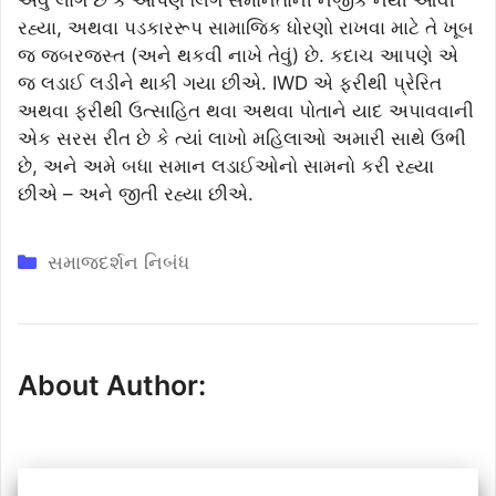
રહ્યા, અથવા પડકારરૂપ સામાજિક ધોરણો રાખવા માટે તે ખૂબ
જ જબરજસ્ત (અને થકવી નાખે તેવું) છે. કદાચ આપણે એ
જ લડાઈ લડીને થાકી ગયા છીએ. IWD એ ફરીથી પ્રેરિત
અથવા ફરીથી ઉત્સાહિત થવા અથવા પોતાને યાદ અપાવવાની
એક સરસ રીત છે કે ત્યાં લાખો મહિલાઓ અમારી સાથે ઉભી
છે, અને અમે બધા સમાન લડાઈઓનો સામનો કરી રહ્યા
છીએ – અને જીતી રહ્યા છીએ.
Categories
સમાજદર્શન નિબંધ
About Author: