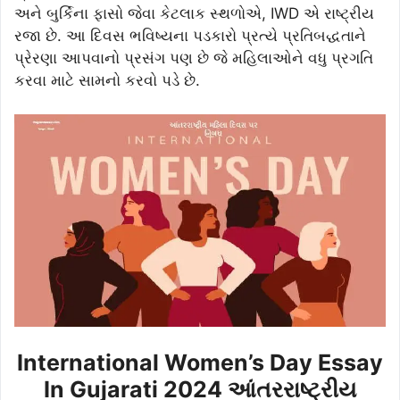
અને બુર્કિના ફાસો જેવા કેટલાક સ્થળોએ, IWD એ રાષ્ટ્રીય
રજા છે. આ દિવસ ભવિષ્યના પડકારો પ્રત્યે પ્રતિબદ્ધતાને
પ્રેરણા આપવાનો પ્રસંગ પણ છે જે મહિલાઓને વધુ પ્રગતિ
કરવા માટે સામનો કરવો પડે છે.
International Women’s Day Essay
In Gujarati 2024 આંતરરાષ્ટ્રીય