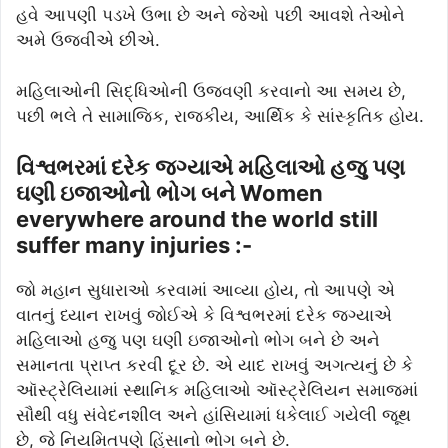
હવે આપણી પડખે ઉભા છે અને જેઓ પછી આવશે તેઓને
અમે ઉજવીએ છીએ.
મહિલાઓની સિદ્ધિઓની ઉજવણી કરવાનો આ સમય છે,
પછી ભલે તે સામાજિક, રાજકીય, આર્થિક કે સાંસ્કૃતિક હોય.
વિશ્વભરમાં દરેક જગ્યાએ મહિલાઓ હજુ પણ
ઘણી ઇજાઓનો ભોગ બને Women
everywhere around the world still
suffer many injuries :-
જો મહાન સુધારાઓ કરવામાં આવ્યા હોય, તો આપણે એ
વાતનું ધ્યાન રાખવું જોઈએ કે વિશ્વભરમાં દરેક જગ્યાએ
મહિલાઓ હજુ પણ ઘણી ઇજાઓનો ભોગ બને છે અને
સમાનતા પ્રાપ્ત કરવી દૂર છે. એ યાદ રાખવું અગત્યનું છે કે
ઑસ્ટ્રેલિયામાં સ્થાનિક મહિલાઓ ઑસ્ટ્રેલિયન સમાજમાં
સૌથી વધુ સંવેદનશીલ અને હાંસિયામાં ધકેલાઈ ગયેલી જૂથ
છે, જે નિયમિતપણે હિંસાનો ભોગ બને છે.