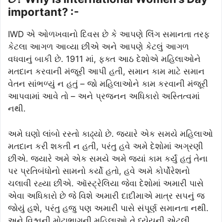
important? :-
IWD એ ઓળખવાનો દિવસ છે કે આપણે લિંગ સમાનતા તરફ
કેટલા આગળ આવ્યા છીએ અને આપણે કેટલું આગળ
વધવાનું બાકી છે. 1911 માં, ફક્ત આઠ દેશોએ મહિલાઓને
મતદાન કરવાની મંજૂરી આપી હતી, સમાન કામ માટે સમાન
વેતન સાંભળ્યું ન હતું – જો મહિલાઓને કામ કરવાની મંજૂરી
આપવામાં આવે તો – અને પ્રજનન અધિકારો અસ્તિત્વમાં
નથી.
અમે ઘણો લાંબો રસ્તો કાઢ્યો છે. જ્યારે એક સમયે મહિલાઓ
મતદાન કરી શકતી ન હતી, પરંતુ હવે અમે દેશોમાં અગ્રણી
છીએ. જ્યારે અમે એક સમયે અમે જ્યાં કામ કર્યું હતું તેના
પર પ્રતિબંધોનો સામનો કર્યો હતો, હવે અમે કોર્પોરેશનો
ચલાવી રહ્યા છીએ. ઑસ્ટ્રેલિયા જેવા દેશોમાં અમારી પાસે
એવા અધિકારો છે જે વિશે અમારી દાદીમાએ માત્ર સપનું જ
જોયું હશે, પરંતુ હજુ પણ અમારી પાસે સંપૂર્ણ સમાનતા નથી.
અને વિશ્વની મોટાભાગની મહિલાઓ તે ધ્યેયની એટલી