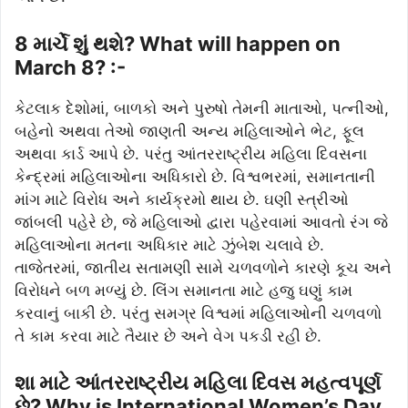
8 માર્ચે શું થશે? What will happen on
March 8? :-
કેટલાક દેશોમાં, બાળકો અને પુરુષો તેમની માતાઓ, પત્નીઓ,
બહેનો અથવા તેઓ જાણતી અન્ય મહિલાઓને ભેટ, ફૂલ
અથવા કાર્ડ આપે છે. પરંતુ આંતરરાષ્ટ્રીય મહિલા દિવસના
કેન્દ્રમાં મહિલાઓના અધિકારો છે. વિશ્વભરમાં, સમાનતાની
માંગ માટે વિરોધ અને કાર્યક્રમો થાય છે. ઘણી સ્ત્રીઓ
જાંબલી પહેરે છે, જે મહિલાઓ દ્વારા પહેરવામાં આવતો રંગ જે
મહિલાઓના મતના અધિકાર માટે ઝુંબેશ ચલાવે છે.
તાજેતરમાં, જાતીય સતામણી સામે ચળવળોને કારણે કૂચ અને
વિરોધને બળ મળ્યું છે. લિંગ સમાનતા માટે હજુ ઘણું કામ
કરવાનું બાકી છે. પરંતુ સમગ્ર વિશ્વમાં મહિલાઓની ચળવળો
તે કામ કરવા માટે તૈયાર છે અને વેગ પકડી રહી છે.
શા માટે આંતરરાષ્ટ્રીય મહિલા દિવસ મહત્વપૂર્ણ
છે? Why is International Women’s Day