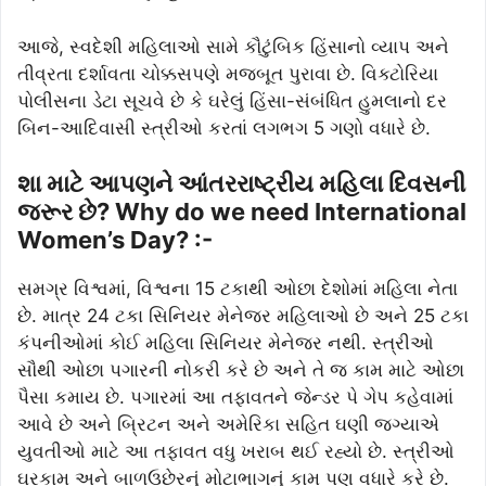
આજે, સ્વદેશી મહિલાઓ સામે કૌટુંબિક હિંસાનો વ્યાપ અને
તીવ્રતા દર્શાવતા ચોક્કસપણે મજબૂત પુરાવા છે. વિક્ટોરિયા
પોલીસના ડેટા સૂચવે છે કે ઘરેલું હિંસા-સંબંધિત હુમલાનો દર
બિન-આદિવાસી સ્ત્રીઓ કરતાં લગભગ 5 ગણો વધારે છે.
શા માટે આપણને આંતરરાષ્ટ્રીય મહિલા દિવસની
જરૂર છે? Why do we need International
Women’s Day? :-
સમગ્ર વિશ્વમાં, વિશ્વના 15 ટકાથી ઓછા દેશોમાં મહિલા નેતા
છે. માત્ર 24 ટકા સિનિયર મેનેજર મહિલાઓ છે અને 25 ટકા
કંપનીઓમાં કોઈ મહિલા સિનિયર મેનેજર નથી. સ્ત્રીઓ
સૌથી ઓછા પગારની નોકરી કરે છે અને તે જ કામ માટે ઓછા
પૈસા કમાય છે. પગારમાં આ તફાવતને જેન્ડર પે ગેપ કહેવામાં
આવે છે અને બ્રિટન અને અમેરિકા સહિત ઘણી જગ્યાએ
યુવતીઓ માટે આ તફાવત વધુ ખરાબ થઈ રહ્યો છે. સ્ત્રીઓ
ઘરકામ અને બાળઉછેરનું મોટાભાગનું કામ પણ વધારે કરે છે.