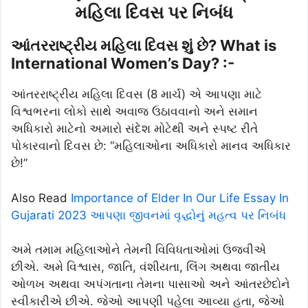
મહિલા દિવસ પર નિબંધ
આંતરરાષ્ટ્રીય મહિલા દિવસ શું છે? What is
International Women’s Day? :-
આંતરરાષ્ટ્રીય મહિલા દિવસ (8 માર્ચ) એ આપણા માટે
વિશ્વભરના લોકો સાથે અવાજ ઉઠાવવાનો અને સમાન
અધિકારો માટેનો અમારો સંદેશ મોટેથી અને સ્પષ્ટ રીતે
પોકારવાનો દિવસ છે: “મહિલાઓના અધિકારો માનવ અધિકાર
છે!”
Also Read
Importance of Elder In Our Life Essay In
Gujarati 2023 આપણા જીવનમાં વૃદ્ધોનું મહત્વ પર નિબંધ
અમે તમામ મહિલાઓને તેમની વિવિધતાઓમાં ઉજવીએ
છીએ. અમે વિશ્વાસ, જાતિ, વંશીયતા, લિંગ અથવા જાતીય
ઓળખ અથવા અપંગતાના તેમના પાસાઓ અને આંતરછેદોને
સ્વીકારીએ છીએ. જેઓ આપણી પહેલા આવ્યા હતા, જેઓ