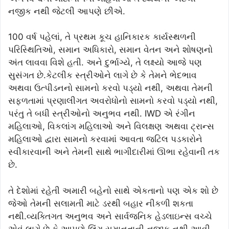
નજીક નથી જેટલી આપણે છીએ.
100 વર્ષ પહેલાં, તે પ્રથમ કૂચ હાનિકારક કાર્યસ્થળની
પરિસ્થિતિઓ, સમાન અધિકારો, સમાન વેતન અને શોષણનો
અંત લાવવા વિશે હતી. અને દુર્ભાગ્યે, તે લક્ષ્યો આજે પણ
સુસંગત છે.કેટલીક સ્ત્રીઓને લાગે છે કે તેમને ભેદભાવ
અથવા ઉત્પીડનનો સામનો કરવો પડ્યો નથી, અથવા તેમની
સફળતામાં પ્રણાલીગત અવરોધોનો સામનો કરવો પડ્યો નથી,
પરંતુ તે બધી સ્ત્રીઓનો અનુભવ નથી. IWD એ રંગીન
મહિલાઓ, વિકલાંગ મહિલાઓ અને વિલક્ષણ અથવા ટ્રાન્સ
મહિલાઓ દ્વારા સામનો કરવામાં આવતા જટિલ પડકારોને
સ્વીકારવાની અને તેમની સાથે ભાગીદારીમાં ઊભા રહેવાની તક
છે.
તે દેશોમાં રહેતી અમારી બહેનો સાથે એકતાનો પણ એક શો છે
જેઓ તેમની સલામતી માટે ડરથી બહાર નીકળી શકતા
નથી.વ્યક્તિગત અનુભવ અને સાર્વજનિક હેડલાઇન્સ વચ્ચે
એવું લાગે છે કે આપણે લિંગ સમાનતાની નજીક નથી આવી