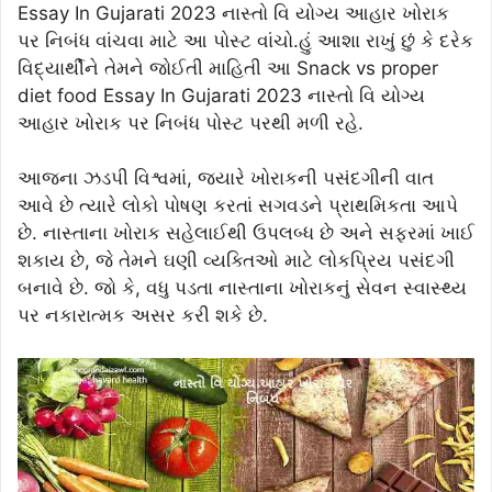
Essay In Gujarati 2023 નાસ્તો વિ યોગ્ય આહાર ખોરાક
પર નિબંધ વાંચવા માટે આ પોસ્ટ વાંચો.હું આશા રાખું છું કે દરેક
વિદ્યાર્થીને તેમને જોઈતી માહિતી આ Snack vs proper
diet food Essay In Gujarati 2023 નાસ્તો વિ યોગ્ય
આહાર ખોરાક પર નિબંધ પોસ્ટ પરથી મળી રહે.
આજના ઝડપી વિશ્વમાં, જ્યારે ખોરાકની પસંદગીની વાત
આવે છે ત્યારે લોકો પોષણ કરતાં સગવડને પ્રાથમિકતા આપે
છે. નાસ્તાના ખોરાક સહેલાઈથી ઉપલબ્ધ છે અને સફરમાં ખાઈ
શકાય છે, જે તેમને ઘણી વ્યક્તિઓ માટે લોકપ્રિય પસંદગી
બનાવે છે. જો કે, વધુ પડતા નાસ્તાના ખોરાકનું સેવન સ્વાસ્થ્ય
પર નકારાત્મક અસર કરી શકે છે.