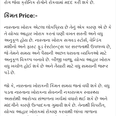
રોગ જેવા ક્રોનિક રોગોને રોકવામાં મદદ કરી શકે છે.
કિંમત Price:-
નાસ્તાના ખોરાક એટલા લોકપ્રિય છે તેનું એક કારણ એ છે કે
તે યોગ્ય આહાર ખોરાક કરતાં ઘણી વખત સસ્તી અને વધુ
અનુકૂળ હોય છે. નાસ્તાના ખોરાક સગવડ સ્ટોર્સ, વેન્ડિંગ
મશીનો અને ફાસ્ટ ફૂડ રેસ્ટોરન્ટ્સ પર સરળતાથી ઉપલબ્ધ છે,
જે તેમને સમય અને પૈસાની અછત ધરાવતા વ્યક્તિઓ માટે
અનુકૂળ વિકલ્પ બનાવે છે. બીજી બાજુ, યોગ્ય આહાર ખોરાક
વધુ ખર્ચાળ હોઈ શકે છે અને તૈયારી માટે વધુ સમયની જરૂર
પડે છે.
જો કે, નાસ્તાના ખોરાકની કિંમત સમય જતાં વધી શકે છે. વધુ
પડતા નાસ્તાના ખોરાકના સેવનની નકારાત્મક સ્વાસ્થ્ય
અસરોથી આરોગ્ય સંભાળના ખર્ચમાં વધારો થઈ શકે છે અને
માંદગીને કારણે ઉત્પાદકતા ગુમાવી શકે છે. તેનાથી વિપરીત,
યોગ્ય આહાર ખોરાકમાં રોકાણ કરવાથી લાંબા ગાળાના