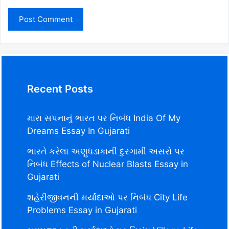
Recent Posts
મારા સપનાનું ભારત પર નિબંધ India Of My
Dreams Essay In Gujarati
ભારતે કરેલા અણુધડાકાની દુરગામી અસરો પર
નિબંધ Effects of Nuclear Blasts Essay in
Gujarati
શહેરીજીવનની મર્યાદાઓ પર નિબંધ City Life
Problems Essay in Gujarati