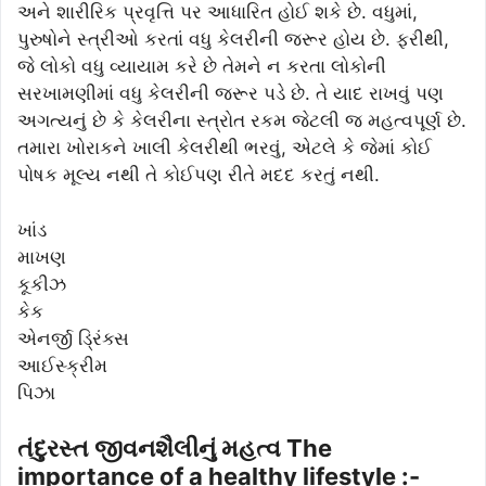
અને શારીરિક પ્રવૃત્તિ પર આધારિત હોઈ શકે છે. વધુમાં,
પુરુષોને સ્ત્રીઓ કરતાં વધુ કેલરીની જરૂર હોય છે. ફરીથી,
જે લોકો વધુ વ્યાયામ કરે છે તેમને ન કરતા લોકોની
સરખામણીમાં વધુ કેલરીની જરૂર પડે છે. તે યાદ રાખવું પણ
અગત્યનું છે કે કેલરીના સ્ત્રોત રકમ જેટલી જ મહત્વપૂર્ણ છે.
તમારા ખોરાકને ખાલી કેલરીથી ભરવું, એટલે કે જેમાં કોઈ
પોષક મૂલ્ય નથી તે કોઈપણ રીતે મદદ કરતું નથી.
ખાંડ
માખણ
કૂકીઝ
કેક
એનર્જી ડ્રિંક્સ
આઈસ્ક્રીમ
પિઝા
તંદુરસ્ત જીવનશૈલીનું મહત્વ The
importance of a healthy lifestyle :-