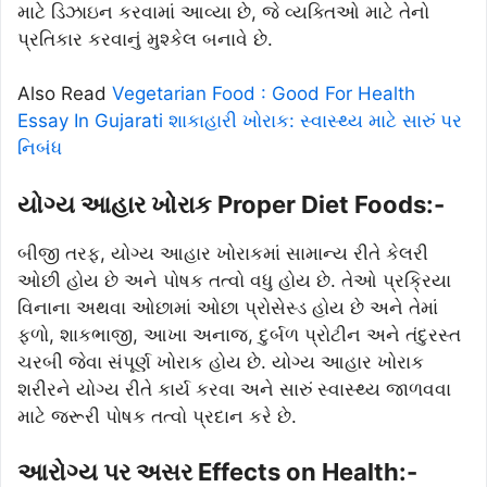
માટે ડિઝાઇન કરવામાં આવ્યા છે, જે વ્યક્તિઓ માટે તેનો
પ્રતિકાર કરવાનું મુશ્કેલ બનાવે છે.
Also Read
Vegetarian Food : Good For Health
Essay In Gujarati શાકાહારી ખોરાક: સ્વાસ્થ્ય માટે સારું પર
નિબંધ
યોગ્ય આહાર ખોરાક Proper Diet Foods:-
બીજી તરફ, યોગ્ય આહાર ખોરાકમાં સામાન્ય રીતે કેલરી
ઓછી હોય છે અને પોષક તત્વો વધુ હોય છે. તેઓ પ્રક્રિયા
વિનાના અથવા ઓછામાં ઓછા પ્રોસેસ્ડ હોય છે અને તેમાં
ફળો, શાકભાજી, આખા અનાજ, દુર્બળ પ્રોટીન અને તંદુરસ્ત
ચરબી જેવા સંપૂર્ણ ખોરાક હોય છે. યોગ્ય આહાર ખોરાક
શરીરને યોગ્ય રીતે કાર્ય કરવા અને સારું સ્વાસ્થ્ય જાળવવા
માટે જરૂરી પોષક તત્વો પ્રદાન કરે છે.
આરોગ્ય પર અસર Effects on Health:-