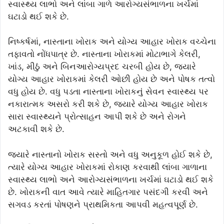
સ્વાસ્થ્ય લાભો અને લાંબા ગાળે આરોગ્યસંભાળના ખર્ચમાં
ઘટાડો થઈ શકે છે.
નિષ્કર્ષમાં, નાસ્તાના ખોરાક અને યોગ્ય આહાર ખોરાક વચ્ચેના
તફાવતો નોંધપાત્ર છે. નાસ્તાના ખોરાકમાં મોટાભાગે કેલરી,
ખાંડ, મીઠું અને બિનઆરોગ્યપ્રદ ચરબી હોય છે, જ્યારે
યોગ્ય આહાર ખોરાકમાં કેલરી ઓછી હોય છે અને પોષક તત્વો
વધુ હોય છે. વધુ પડતા નાસ્તાના ખોરાકનું સેવન સ્વાસ્થ્ય પર
નકારાત્મક અસરો કરી શકે છે, જ્યારે યોગ્ય આહાર ખોરાક
સારા સ્વાસ્થ્યને પ્રોત્સાહન આપી શકે છે અને રોગને
અટકાવી શકે છે.
જ્યારે નાસ્તાનો ખોરાક સસ્તો અને વધુ અનુકૂળ હોઈ શકે છે,
ત્યારે યોગ્ય આહાર ખોરાકમાં રોકાણ કરવાથી લાંબા ગાળાના
સ્વાસ્થ્ય લાભો અને આરોગ્યસંભાળના ખર્ચમાં ઘટાડો થઈ શકે
છે. ખોરાકની વાત આવે ત્યારે માહિતગાર પસંદગી કરવી અને
સગવડ કરતાં પોષણને પ્રાથમિકતા આપવી મહત્વપૂર્ણ છે.