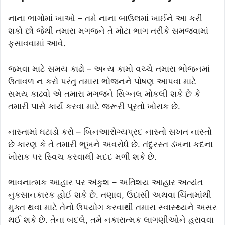
નાના ભાગોમાં ખાઓ – તમે નાના બાઉલમાં ખાઈને આ કરી
શકો છો જેથી તમારા મગજને તે મોટા ભાગ તરીકે સમજવામાં
ફસાવવામાં આવે.
જમવા માટે સમય કાઢો – અન્ય કામો વચ્ચે તમારા ભોજનમાં
ઉતાવળ ન કરો પરંતુ તમારા ભોજનને પોષણ આપવા માટે
સમય કાઢવો એ તમારા મગજને સિગ્નલ મોકલી શકે છે કે
તમારી પાસે કાર્ય કરવા માટે જરૂરી પૂરતો ખોરાક છે.
નાસ્તામાં ઘટાડો કરો – બિનઆરોગ્યપ્રદ નાસ્તો સખત નાસ્તો
છે કારણ કે તે તમારી ભૂખને અવરોધે છે. તંદુરસ્ત ડંખના કદના
ખોરાક પર સ્વિચ કરવાથી મદદ મળી શકે છે.
ભાવનાત્મક આહાર પર અંકુશ – અતિશય આહાર અત્યંત
નુકસાનકારક હોઈ શકે છે. તણાવ, ઉદાસી અથવા ચિંતામાંથી
મુક્ત થવા માટે તેનો ઉપયોગ કરવાથી તમારા સ્વાસ્થ્યને અસર
થઈ શકે છે. તેના બદલે, તમે નકારાત્મક લાગણીઓને હરાવવા