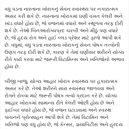
વધુ પડતા નાસ્તાના ખોરાકનું સેવન સ્વાસ્થ્ય પર નકારાત્મક
અસર કરી શકે છે. નાસ્તાના ખોરાકમાં ઘણી વખત કેલરી અને
ખાંડ વધારે હોય છે, જે વજનમાં વધારો અને સ્થૂળતા તરફ દોરી
શકે છે. તેઓ બિનઆરોગ્યપ્રદ ચરબી અને મીઠું પણ વધારે
છે, જે હૃદય રોગ અને હાઈ બ્લડ પ્રેશર માટે ફાળો આપી શકે
છે. વધુમાં, વધુ પડતા નાસ્તાના ખોરાકનું સેવન પોષક તત્ત્વોની
ઉણપ તરફ દોરી શકે છે, કારણ કે તેમાં ઘણીવાર શરીરને યોગ્ય
રીતે કાર્ય કરવા માટે જરૂરી વિટામિન્સ અને ખનિજોનો અભાવ
હોય છે.
બીજી બાજુ, યોગ્ય આહાર ખોરાક સ્વાસ્થ્ય પર હકારાત્મક
અસર કરે છે. તેઓ શરીરને સારા સ્વાસ્થ્ય જાળવવા અને
રોગને રોકવા માટે જરૂરી પોષક તત્વો પ્રદાન કરે છે. યોગ્ય
આહાર ખોરાકમાં સામાન્ય રીતે કેલરી ઓછી હોય છે અને
ફાઈબર વધારે હોય છે, જે વજન ઘટાડવામાં અને સ્વસ્થ
પાચનને પ્રોત્સાહન આપી શકે છે. તેમાં વિટામિન અને
ખનિજો પણ વધુ હોય છે, જે કેન્સર, ડાયાબિટીસ અને હ્રદય