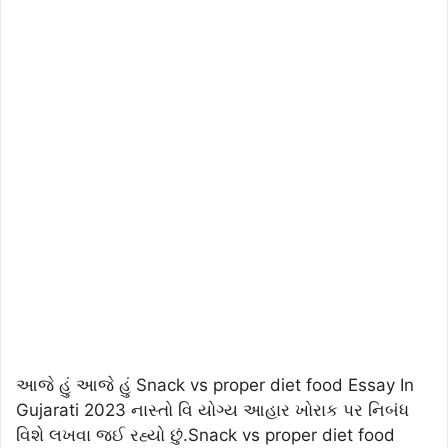
આજે હું આજે હું Snack vs proper diet food Essay In
Gujarati 2023 નાસ્તો વિ યોગ્ય આહાર ખોરાક પર નિબંધ
વિશે લખવા જઈ રહ્યો છું.Snack vs proper diet food