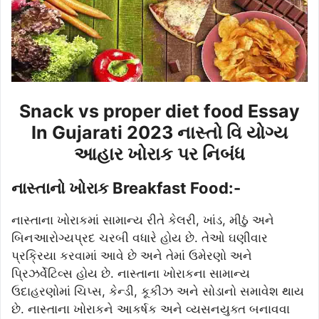
Snack vs proper diet food Essay
In Gujarati 2023 નાસ્તો વિ યોગ્ય
આહાર ખોરાક પર નિબંધ
નાસ્તાનો ખોરાક Breakfast Food:-
નાસ્તાના ખોરાકમાં સામાન્ય રીતે કેલરી, ખાંડ, મીઠું અને
બિનઆરોગ્યપ્રદ ચરબી વધારે હોય છે. તેઓ ઘણીવાર
પ્રક્રિયા કરવામાં આવે છે અને તેમાં ઉમેરણો અને
પ્રિઝર્વેટિવ્સ હોય છે. નાસ્તાના ખોરાકના સામાન્ય
ઉદાહરણોમાં ચિપ્સ, કેન્ડી, કૂકીઝ અને સોડાનો સમાવેશ થાય
છે. નાસ્તાના ખોરાકને આકર્ષક અને વ્યસનયુક્ત બનાવવા