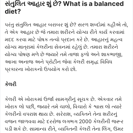
સંતુલિત આહાર શું છે? What is a balanced
diet?
પરંતુ સંતુલિત આહાર બરાબર શું છે? સરળ શબ્દોમાં કહીએ તો,
તે એક આહાર છે જે તમારા શરીરને યોગ્ય રીતે કાર્ય કરવામાં
મદદ કરવા માટે પોષક તત્વો પ્રદાન કરે છે. આહારનું મહત્વ
યોગ્ય માત્રામાં કેલરીના સેવનમાં રહેલું છે. તમારા શરીરને
યોગ્ય પોષણ મળે છે જ્યારે તમે તાજા ફળો અને શાકભાજી,
આખા અનાજ અને પ્રોટીન જેવા કેલરી સમૃદ્ધ વિવિધ
પ્રકારના ખોરાકનો ઉપયોગ કરો છો.
કેલરી
કેલરી એ ખોરાકમાં ઉર્જા સામગ્રીનું સૂચક છે. એકવાર તમે
ખોરાક લો પછી, જ્યારે તમે ચાલો, વિચારો કે શ્વાસ લો ત્યારે
કેલરીનો વપરાશ થાય છે. સરેરાશ, વ્યક્તિને તેના શરીરનું
વજન જાળવવા માટે દરરોજ લગભગ 2000 કેલરીની જરૂર
પડી શકે છે. સામાન્ય રીતે, વ્યક્તિની કેલરી તેના લિંગ, ઉંમર