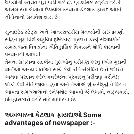
ઉપયોગી સ્ત્રોત પૂરો પાડી શકે છે. પ્રાથમિક સ્ત્રોત તરીકે
અખબારના લેખોનો ઉપયોગ કરવાના કેટલાક ફાયદાઓમાં
નીચેનાનો સમાવેશ થાય છે:
યુનાઇટેડ સ્ટેટ્સ અને આંતરરાષ્ટ્રીય મંતવ્યોની સરખામણી
સહિત મુદ્દા વિશે બહુવિધ દૃષ્ટિકોણ પ્રદાન કરવું;સંશોધકોને
સમય જતાં વિષયોના ઐતિહાસિક વિકાસને શોધી કાઢવાની
પરવાનગી આપવી;
તેમના સમયના સંદર્ભમાં મુદ્દાઓનું પરીક્ષણ કરવું (એક મુદ્દાની
વાર્તાઓ અન્ય વાર્તાઓ સાથે કેવી રીતે સંબંધિત છે તે જોઈને
અથવા પ્રદાન કરેલ કવરેજના પ્રકારનું પરીક્ષણ કરીને);
લોકો કેવી રીતે જીવતા હતા અને તેઓએ શું ખરીદ્યું તે વિગત
આપતા સમયગાળાનો સ્નેપશોટ આપવો જે લેખકો, નાટ્યકારો,
ઇતિહાસકારો વગેરે માટે મદદરૂપ છે.
અખબારના કેટલાક ફાયદાઓ Some
advantages of newspaper :-