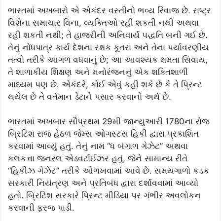
ભારતમાં અખબારો એ એકંદર વસ્તીનો ભવ્ય રિવાજ છે. રાષ્ટ્ર
વિશેના સમાચાર વિના, વ્યક્તિઓ રહી શકતી નથી અથવા
રહી શકતી નથી; તે હાજરીની અનિવાર્ય પદ્ધતિ બની ગઈ છે.
તેનું નોંધપાત્ર કાર્ય દેશના રક્ષક કૂતરા અને તેના પર્યાવરણીય
તત્વો તરીકે આગળ વધવાનું છે; આ આવશ્યક ક્ષમતા સિવાય,
તે શાળાકીય શિક્ષણ અને મનોરંજનનું એક શક્તિશાળી
માધ્યમ પણ છે. એકંદરે, કોઈ એવું કહી શકે છે કે તે પ્રિન્ટ
થયેલ છે તે વર્તમાન ડેટાને પસાર કરવાનો અર્થ છે.
ભારતમાં અખબાર સૌપ્રથમ 29મી જાન્યુઆરી 1780ના રોજ
બ્રિટિશ રાજ હેઠળ જેમ્સ ઓગસ્ટસ હિકી દ્વારા પ્રકાશિત
કરવામાં આવ્યું હતું. તેનું નામ “ધ બંગાળ ગેઝેટ” અથવા
કલકત્તા જનરલ એડવર્ટાઈઝર હતું, જેને સામાન્ય રીતે
“હિકીઝ ગેઝેટ” તરીકે ઓળખવામાં આવે છે. સમયગાળો કડક
સરકારી નિયંત્રણ અને પ્રતિબંધ દ્વારા દર્શાવવામાં આવ્યો
હતો. બ્રિટિશ સરકારે પ્રિન્ટ મીડિયા પર ગંભીર અવલોકન
કરવાની ફરજ પાડી.