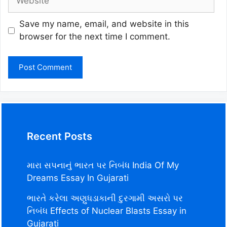
Save my name, email, and website in this
browser for the next time I comment.
Recent Posts
મારા સપનાનું ભારત પર નિબંધ India Of My
Dreams Essay In Gujarati
ભારતે કરેલા અણુધડાકાની દુરગામી અસરો પર
નિબંધ Effects of Nuclear Blasts Essay in
Gujarati