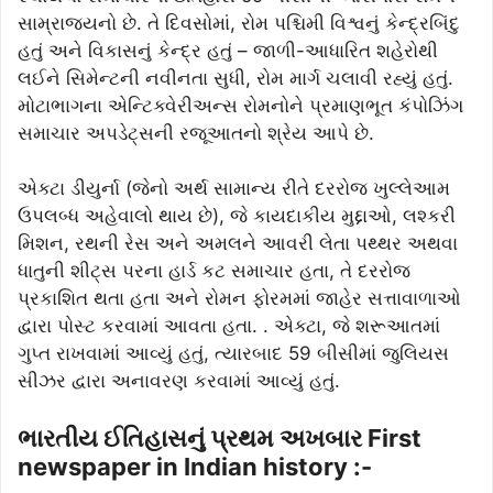
સામ્રાજ્યનો છે. તે દિવસોમાં, રોમ પશ્ચિમી વિશ્વનું કેન્દ્રબિંદુ
હતું અને વિકાસનું કેન્દ્ર હતું – જાળી-આધારિત શહેરોથી
લઈને સિમેન્ટની નવીનતા સુધી, રોમ માર્ગ ચલાવી રહ્યું હતું.
મોટાભાગના એન્ટિક્વેરીઅન્સ રોમનોને પ્રમાણભૂત કંપોઝિંગ
સમાચાર અપડેટ્સની રજૂઆતનો શ્રેય આપે છે.
એક્ટા ડીયુર્ના (જેનો અર્થ સામાન્ય રીતે દરરોજ ખુલ્લેઆમ
ઉપલબ્ધ અહેવાલો થાય છે), જે કાયદાકીય મુદ્દાઓ, લશ્કરી
મિશન, રથની રેસ અને અમલને આવરી લેતા પથ્થર અથવા
ધાતુની શીટ્સ પરના હાર્ડ કટ સમાચાર હતા, તે દરરોજ
પ્રકાશિત થતા હતા અને રોમન ફોરમમાં જાહેર સત્તાવાળાઓ
દ્વારા પોસ્ટ કરવામાં આવતા હતા. . એક્ટા, જે શરૂઆતમાં
ગુપ્ત રાખવામાં આવ્યું હતું, ત્યારબાદ 59 બીસીમાં જુલિયસ
સીઝર દ્વારા અનાવરણ કરવામાં આવ્યું હતું.
ભારતીય ઈતિહાસનું પ્રથમ અખબાર First
newspaper in Indian history :-