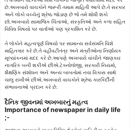
છે.અખબારો વાચકોને જરૂરી તમામ માહિતી આપે છે.તે સરકાર
અને લોકો વચ્ચેનું શ્રેષ્ઠ જોડાણ છે જે તમે શોધી શકો
છો.અખબારો સામાજિક ચિંતાઓ, સંસ્કૃતિઓ અને કળા સહિત
વિવિધ વિષયો પર વાર્તાઓ પણ પ્રકાશિત કરે છે.
તે લોકોને મહત્વપૂર્ણ વિષયો પર સામાન્ય સર્વસંમતિ વિશે
માહિતગાર કરે છે.તે વહીવટીતંત્ર અને મંત્રીઓના નિર્ણાયક
મૂલ્યાંકનમાં મદદ કરે છે.આપણે અખબારો વાંચીને જાણકાર
નાગરિક બની શકીએ છીએ.ટેક્નોલોજી, સરકારી નિયમો,
શૈક્ષણિક સંશોધન અને અન્ય બાબતોમાં નવા વિકાસ સાથે
ચાલુ રાખીએ છીએ.અખબારો વાચકોને શ્રેષ્ઠ કારકિર્દીની
સંભાવનાઓ પ્રદાન કરે છે.
દૈનિક જીવનમાં અખબારનું મહત્વ
Importance of newspaper in daily life
;-