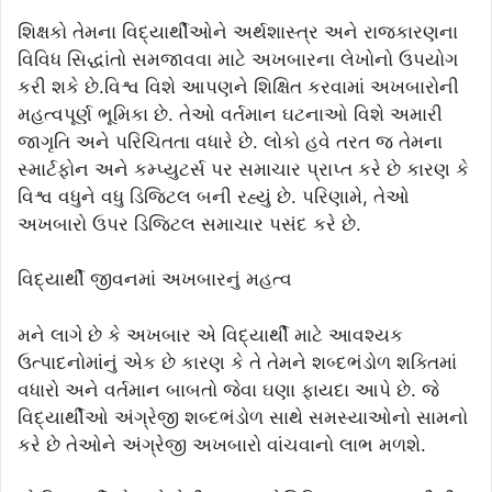
શિક્ષકો તેમના વિદ્યાર્થીઓને અર્થશાસ્ત્ર અને રાજકારણના
વિવિધ સિદ્ધાંતો સમજાવવા માટે અખબારના લેખોનો ઉપયોગ
કરી શકે છે.વિશ્વ વિશે આપણને શિક્ષિત કરવામાં અખબારોની
મહત્વપૂર્ણ ભૂમિકા છે. તેઓ વર્તમાન ઘટનાઓ વિશે અમારી
જાગૃતિ અને પરિચિતતા વધારે છે. લોકો હવે તરત જ તેમના
સ્માર્ટફોન અને કમ્પ્યુટર્સ પર સમાચાર પ્રાપ્ત કરે છે કારણ કે
વિશ્વ વધુને વધુ ડિજિટલ બની રહ્યું છે. પરિણામે, તેઓ
અખબારો ઉપર ડિજિટલ સમાચાર પસંદ કરે છે.
વિદ્યાર્થી જીવનમાં અખબારનું મહત્વ
મને લાગે છે કે અખબાર એ વિદ્યાર્થી માટે આવશ્યક
ઉત્પાદનોમાંનું એક છે કારણ કે તે તેમને શબ્દભંડોળ શક્તિમાં
વધારો અને વર્તમાન બાબતો જેવા ઘણા ફાયદા આપે છે. જે
વિદ્યાર્થીઓ અંગ્રેજી શબ્દભંડોળ સાથે સમસ્યાઓનો સામનો
કરે છે તેઓને અંગ્રેજી અખબારો વાંચવાનો લાભ મળશે.