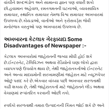
વાંચીને શબ્દભંડોળ અને સામાન્ય જ્ઞાન પણ વધારી શકો
છો.હવામાન અહેવાલ, રમતગમતની ઘટનાઓ, વ્યવસાયિક
સમાચાર, સ્થાનિક સમાચાર તેમજ વિશ્વ સમાચાર અખબારમાં
ઉપલબ્ધ છે.કોયડાઓ, વાર્તાઓ અને ક્રોસવર્ડ્સ જેવી
મનોરંજક વસ્તુઓ પણ અખબારમાં ઉપલબ્ધ છે.
અખબારના કેટલાક ગેરફાયદા Some
Disadvantages of Newspaper :-
કેટલાક અખબારોમાં જાહેરાતની જગ્યા મોંઘી હોઈ શકે
છે.ઈન્ટરનેટ, ટેલિવિઝન અથવા રેડિયોનો ઘણા લોકો દ્વારા
વ્યાપકપણે ઉપયોગ થાય છે, તેથી જાહેરાતકર્તાઓ ઈન્ટરનેટ
અને અન્ય માધ્યમોની સરખામણીમાં જાહેરાત માટે ન્યૂઝપેપર
ઓછું પસંદ કરે છે.એકવાર વાંચ્યા પછી અખબાર સરળતાથી
કાઢી શકાય છે, તેથી જાહેરાતકર્તા માટે જાહેરાતને લીડ અથવા
વેચાણમાં રૂપાંતરિત કરવાની ઓછી તકો.
સ્પર્ધકો સરળતાથી તમારા ઉત્પાદનની કિંમત જોઈ શકે છે અને