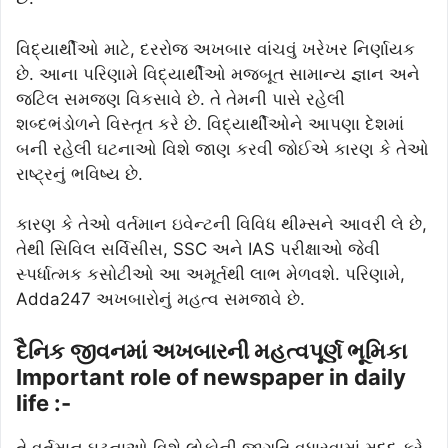
વિદ્યાર્થીઓ માટે, દરરોજ અખબાર વાંચવું ખરેખર નિર્ણાયક
છે. આના પરિણામે વિદ્યાર્થીઓ મજબૂત સામાન્ય જ્ઞાન અને
જટિલ સમજણ વિકસાવે છે. તે તેમની પાસે રહેલી
શબ્દભંડોળને વિસ્તૃત કરે છે. વિદ્યાર્થીઓને આપણા દેશમાં
બની રહેલી ઘટનાઓ વિશે જાણ કરવી જોઈએ કારણ કે તેઓ
રાષ્ટ્રનું ભવિષ્ય છે.
કારણ કે તેઓ વર્તમાન ઇવેન્ટની વિવિધ થીમ્સને આવરી લે છે,
તેથી સિવિલ સર્વિસીસ, SSC અને IAS પરીક્ષાઓ જેવી
સ્પર્ધાત્મક કસોટીઓ આ અમૂર્તથી લાભ મેળવશે. પરિણામે,
Adda247 અખબારોનું મહત્વ સમજાવે છે.
દૈનિક જીવનમાં અખબારની મહત્વપૂર્ણ ભૂમિકા
Important role of newspaper in daily
life :-
તે વર્તમાન ઘટનાઓ વિશે લોકોની જાગૃતિ વધારવામાં મદદ કરે