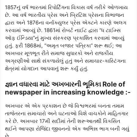
1857નું વર્ષ ભારતમાં રિપોર્ટિંગના વિકાસ વર્ષ તરીકે ઓળખાય
છે. આ વર્ષ ભારતીય પ્રેસ અને બ્રિટિશ પ્રેસના વિભાજન
દ્વારા અને 1876ના વર્નાક્યુલર પ્રેસ એક્ટને કારણે અલગ
કરવામાં આવ્યું છે. 1861માં રોબર્ટ નાઈટ દ્વારા “ધ ટાઈમ્સ
ઑફ ઈન્ડિયા”નું મુખ્ય સંસ્કરણ પ્રકાશિત કરવામાં આવ્યું
હતું. ફરી 1868માં, “અમૃત બજાર પત્રિકા” શરૂ થઈ; આ
અખબાર મૂળભૂત રીતે સમાજ સુધારકો અને રાજકીય
અગ્રણીઓ સાથે સંકળાયેલું હતું અને સમાચાર-કાસ્ટિંગના
ક્ષેત્રમાં યોગદાન આપવાનું શરૂ કર્યું હતું.
જ્ઞાન વધારવા માટે અખબારની ભૂમિકા Role of
newspaper in increasing knowledge :-
અખબાર એ એક પ્રકાશન છે જે વિશ્વભરમાં બનતા તમામ
તાજેતરના સમાચારો અને ઘટનાઓ વિશે વાચકોને માહિતગાર
કરે છે. અખબાર 17મી સદીમાં તેની શરૂઆતથી વિકસિત
થઈને આપણા રોજિંદા જીવનનો એક અભિન્ન ભાગ બની ગયું
છે.