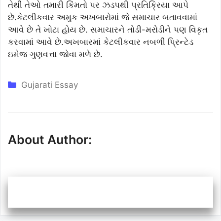
તેથી તેઓ તમારી કિંમતો પર ઝડપથી પ્રતિક્રિયા આપે
છે.કેટલીકવાર અમુક અખબારોમાં જે સમાચાર બતાવવામાં
આવે છે તે ખોટા હોય છે. સમાચારને તોડી-મરોડીને પણ વિકૃત
કરવામાં આવે છે.અખબારમાં કેટલીકવાર નબળી પ્રિન્ટેડ
ઇમેજ ગુણવત્તા જોવા મળે છે.
Categories
Gujarati Essay
About Author: