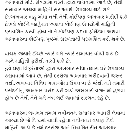
અખબારો મોટી સંખ્યામાં વસ્તી દ્વારા વાંચવામાં આવે છે, તેથી
સમાચાર અથવા માહિતી સરળતાથી ઉપલબ્ધ થઈ શકે
છે.અખબાર બહુ મોંઘા નથી તેથી કોઈપણ અખબાર ખરીદી શકે
છે.જો કોઈને જાહેરાત અથવા કોઈપણ ઉપયોગી માહિતી
પ્રકાશિત કરવી હોય તો તે કોઈપણ કદના ફોર્મેટમાં અથવા
અખબારના કોઈપણ પૃષ્ઠમાં સરળતાથી પ્રકાશિત કરી શકે છે.
વાચક જ્યારે ઈચ્છે ત્યારે ગમે ત્યારે સમાચાર વાંચી શકે છે
અને માહિતી ફરીથી વાંચી શકે છે.
હવે ઘણા વિક્રેતાઓ દ્વારા અખબાર સીધા તમારા ઘરે ઉપલબ્ધ
કરાવવામાં આવે છે, તેથી દરરોજ અખબાર ખરીદવાની જરૂર
નથી.અખબાર વિવિધ ભાષાઓમાં ઉપલબ્ધ છે જેથી તમે તમારી
પસંદગીનું અખબાર પસંદ કરી શકો.અખબારો વજનમાં હળવા
હોય છે તેથી તેને ગમે ત્યાં લઈ જવામાં સરળતા રહે છે.
અખબારમાં લગભગ તમામ નવીનતમ સમાચાર આવરી લેવામાં
આવ્યા છે જે વિશ્વમાં ચાલી રહેલા નવીનતમ વલણ વિશે
માહિતી આપે છે.તમે દરરોજ અને નિયમિત રીતે અખબાર