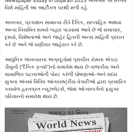
Newspaper Essay In Gujarati 2023 અખબાર પર નિબંધ
વિશે માહિતી આ આર્ટીકલ પરથી મળી રહે.
અખબાર, પ્રકાશન સામાન્ય રીતે દૈનિક, સાપ્તાહિક અથવા
અન્ય નિયમિત સમયે બહાર પાડવામાં આવે છે જે સમાચાર,
દૃશ્યો, વિશેષતાઓ અને જાહેર હિતની અન્ય માહિતી પ્રદાન
કરે છે અને જે ઘણીવાર જાહેરાત કરે છે.
આધુનિક અખબારના અગ્રદૂતોમાં પ્રાચીન રોમના એક્ટા
ડીયુર્ના (“દૈનિક કૃત્યો”)નો સમાવેશ થાય છે-રાજકીય અને
સામાજિક ઘટનાઓની પોસ્ટ કરેલી ઘોષણાઓ-અને મધ્ય
યુગના અંતમાં વિવિધ આંતરરાષ્ટ્રીય વેપારીઓ દ્વારા પ્રસારિત
કરાયેલ હસ્તપ્રત ન્યૂઝલેટર્સ, જેમાં ઓગ્સબર્ગનો ફ્યુગર
પરિવારનો સમાવેશ થાય છે.