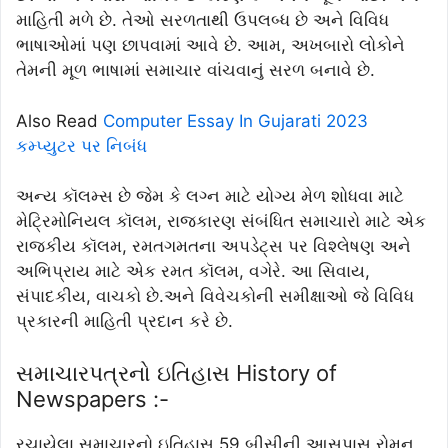
માહિતી મળે છે. તેઓ સરળતાથી ઉપલબ્ધ છે અને વિવિધ
ભાષાઓમાં પણ છાપવામાં આવે છે. આમ, અખબારો લોકોને
તેમની મૂળ ભાષામાં સમાચાર વાંચવાનું સરળ બનાવે છે.
Also Read
Computer Essay In Gujarati 2023
કમ્પ્યુટર પર નિબંધ
અન્ય કૉલમ્સ છે જેમ કે લગ્ન માટે યોગ્ય મેળ શોધવા માટે
મેટ્રિમોનિયલ કૉલમ, રાજકારણ સંબંધિત સમાચારો માટે એક
રાજકીય કૉલમ, રમતગમતના અપડેટ્સ પર વિશ્લેષણ અને
અભિપ્રાય માટે એક રમત કૉલમ, વગેરે. આ સિવાય,
સંપાદકીય, વાચકો છે.અને વિવેચકોની સમીક્ષાઓ જે વિવિધ
પ્રકારની માહિતી પ્રદાન કરે છે.
સમાચારપત્રનો ઇતિહાસ History of
Newspapers :-
રચાયેલા સમાચારનો ઇતિહાસ 59 બીસીની આસપાસ રોમન