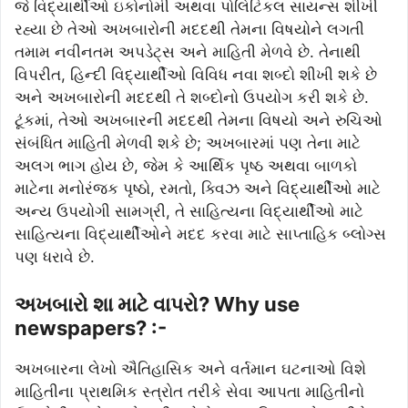
જે વિદ્યાર્થીઓ ઇકોનોમી અથવા પોલિટિકલ સાયન્સ શીખી
રહ્યા છે તેઓ અખબારોની મદદથી તેમના વિષયોને લગતી
તમામ નવીનતમ અપડેટ્સ અને માહિતી મેળવે છે. તેનાથી
વિપરીત, હિન્દી વિદ્યાર્થીઓ વિવિધ નવા શબ્દો શીખી શકે છે
અને અખબારોની મદદથી તે શબ્દોનો ઉપયોગ કરી શકે છે.
ટૂંકમાં, તેઓ અખબારની મદદથી તેમના વિષયો અને રુચિઓ
સંબંધિત માહિતી મેળવી શકે છે; અખબારમાં પણ તેના માટે
અલગ ભાગ હોય છે, જેમ કે આર્થિક પૃષ્ઠ અથવા બાળકો
માટેના મનોરંજક પૃષ્ઠો, રમતો, ક્વિઝ અને વિદ્યાર્થીઓ માટે
અન્ય ઉપયોગી સામગ્રી, તે સાહિત્યના વિદ્યાર્થીઓ માટે
સાહિત્યના વિદ્યાર્થીઓને મદદ કરવા માટે સાપ્તાહિક બ્લોગ્સ
પણ ધરાવે છે.
અખબારો શા માટે વાપરો? Why use
newspapers? :-
અખબારના લેખો ઐતિહાસિક અને વર્તમાન ઘટનાઓ વિશે
માહિતીના પ્રાથમિક સ્ત્રોત તરીકે સેવા આપતા માહિતીનો