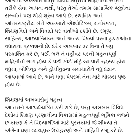
આજના અખબારો માત્ર વિવિધ ક્ષેત્રોમાં માહિતીના સ્ત્રોત
તરીકે સેવા આપતા નથી, પરંતુ તેઓ તમામ સામાજિક જૂથોના
સભ્યોને પણ થોડો શ્રેય આપે છે. સ્થાનિક અને
આંતરરાષ્ટ્રીય બંને અખબારો એથ્લેટિક્સ, મનોરંજન,
શિક્ષણવિદો અને વિવાદો પર વાર્તાઓ દર્શાવે છે. રમૂજ,
સાહિત્ય, આધ્યાત્મિકતા અને અન્ય વિષયો પરના ટુકડાઓના
વધારાના પ્રકાશનો છે. દરેક અખબાર ડર વિના તે બધું
પ્રકાશિત કરે છે, પછી ભલે તે વહીવટ પરની મહત્વપૂર્ણ
માહિતીનો ભાગ હોય કે પછી કોઈ મોટું વ્યાપારી રહસ્ય હોય.
વધુમાં, બોલિવૂડ અને હોલીવુડના સમાચારોને વધુ ધ્યાન
આપવામાં આવે છે, અને ઘણા પેપરમાં તેના માટે ચોક્કસ પૃષ્ઠ
હોય છે.
શિક્ષણમાં અખબારોનું મહત્વ
આ તમને આશ્ચર્યચકિત કરી શકે છે, પરંતુ અખબાર વિવિધ
દેશોમાં શિક્ષણ પ્રણાલીના વિકાસમાં મહત્વપૂર્ણ ભૂમિકા ભજવે
છે કારણ કે તે વિદ્યાર્થીઓ માટે પુસ્તકોમાં જે શીખ્યા તે
અંગેના ઘણા વ્યવહારુ ઉદાહરણો અને માહિતી રજૂ કરે છે.