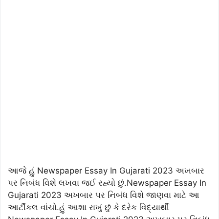
આજે હું Newspaper Essay In Gujarati 2023 અખબાર
પર નિબંધ વિશે લખવા જઈ રહ્યો છું.Newspaper Essay In
Gujarati 2023 અખબાર પર નિબંધ વિશે જાણવા માટે આ
આર્ટીકલ વાંચો.હું આશા રાખું છું કે દરેક વિદ્યાર્થી