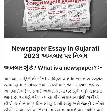
Newspaper Essay In Gujarati
2023 અખબાર પર નિબંધ
અખબાર શું છે? What is a newspaper? :-
અખબાર માહિતીનો સૌથી અધિકૃત અને વિશ્વસનીય સ્ત્રોત
છે કારણ કે તે યોગ્ય તપાસ કર્યા પછી જ સમાચાર છાપે છે.
અખબારો વહેલી સવારે અમારા ઘરના ઘર સુધી પહોંચાડવામાં
આવે છે. આપણે એક કપ ચા પીને સમાચાર વાંચી શકીએ
છીએ અને સમગ્ર વિશ્વમાં શું ચાલી રહ્યું છે તે જાણી શકીએ
છીએ. અખબારો આર્થિક છે કારણ કે અમને ખૂબ ઓછા ખર્ચે