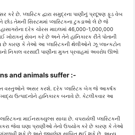
ે છે. પ્લાસ્ટિક દ્વારા સમુદ્રના પાણીનું પ્રદૂષણ ફૂડ વેબ
ોડ તેમની સિસ્ટમમાં પ્લાસ્ટિકના ટુકડાઓ લે છે જે
ા મહાસાગરોના દરેક ચોરસ માઇલમાં 46,000-1,000,000
 ખોરાકનું સેવન કરે છે અને તેને હાનિકારક રીતે પોતાની
જાય છે કારણ કે તેઓ આ પ્લાસ્ટિકની થેલીઓને ઝૂ પ્લાન્કટોન
ચરાનો નિકાલ વરસાદી પાણીના મુક્ત પ્રવાહમાં અવરોધ ઊભો
ans and animals suffer :-
ંત વસ્તુઓને અસર કરશે. દરેક પ્લાસ્ટિક બેગ જે આકર્ષક
 જે ખાદ્ય ઉત્પાદનોને હાનિકારક બનાવે છે. કેટલીકવાર આ
ા પ્લાસ્ટિકના માઈનસક્યુલ્સ સાચા છે. વપરાયેલી પ્લાસ્ટિકની
 બકરા જેવા ઘણા પ્રાણીઓ તેનો ઉપયોગ કરે છે કારણ કે તેઓ
ઓ ગૂંગળાવી શકે છે અને જીવલેણ સાબિત થઈ શકે છે. અન્ય