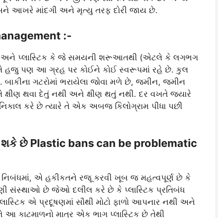
અને આખરે માંદગી અને મૃત્યુ તરફ દોરી જાય છે.
e management :-
ઓ અને પ્લાસ્ટિક કે જે સમયની શરૂઆતથી (એટલે ​​​​કે લગભગ
ે હજુ પણ આ ગ્રહ પર કોઈને કોઈ સ્વરૂપમાં રહે છે. કુલ
ે. બાકીના ગટરોમાં ભરાયેલા જોવા મળે છે, જમીન, જમીન
ે ક્ષીણ થવા દેતું નથી અને ક્ષીણ થતું નથી. દર વખતે જ્યારે
ો નિકાલ કરે છે ત્યારે તે એક અબજ કિલોગ્રામ પીધા પછી
ી શકે છે Plastic bans can be problematic
નિબંધમાં, એ હકીકતને રજૂ કરવી ખૂબ જ મહત્વપૂર્ણ છે કે
 સંસ્થાઓ છે જેઓ દલીલ કરે છે કે પ્લાસ્ટિક પ્રતિબંધ
-પ્લાસ્ટિક એ પ્રદૂષણમાં સૌથી મોટો ફાળો આપનાર નથી અને
અને આ કાટમાળનો માત્ર એક ભાગ પ્લાસ્ટિક છે તેથી