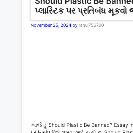
Should Plastic Be Banned
પ્લાસ્ટિક પર પ્રતિબંધ મૂકવ
November 25, 2024
by
rahul756700
આજે હું Should Plastic Be Banned? Essay In 
પર નિબંધ વિશે લખવા જઈ રહ્યો છું. Should Plas