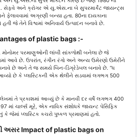
ોપ અને યુ.એસ.ના સુપર માર્કેટને કારણે છે જેણે 1980 ના
ેફવે અને ક્રોગર એ યુ.એસ.ના બે સુપરમાર્કેટ જાયન્ટ્સ
ને ફેલાવવામાં અગ્રણી બન્યા હતા. 80ના દાયકાના
હતી જે તેને વિશ્વમાં અનિવાર્ય ઉત્પાદન બનાવે છે.
vantages of plastic bags :-
લિન મોનોમર પરમાણુઓની લાંબી સાંકળોથી બનેલા છે જે
માં આવે છે. ઉપરાંત, રંગીન રંગો અને અન્ય ઉમેરણો ઉમેરીને
 બનાવે છે અને તે જ સમયે બિન-ડિગ્રેડેબલ બનાવે છે. “ધ
્યો છે કે પ્લાસ્ટિકની એક થેલીને સડવામાં લગભગ 500
ખમાં તે પ્રકાશમાં આવ્યું છે કે માનવી દર વર્ષે લગભગ 400
97 માં ચાર્લ્સ મૂરે, એક નાવિક સંશોધકે જાયન્ટ પેસિફિક
ં કે જેમાં પ્લાસ્ટિક કચરો પુષ્કળ પ્રમાણમાં હતો.
ેગની અસર Impact of plastic bags on