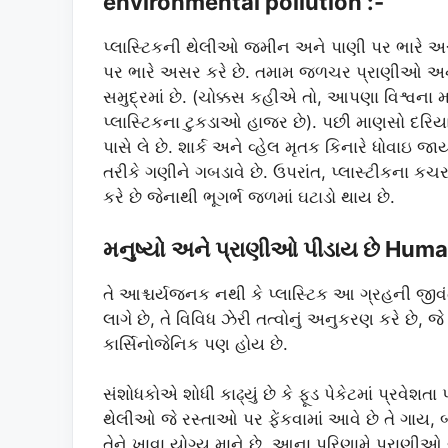
environmental pollution :-
પ્લાસ્ટિકની થેલીઓ જમીન અને પાણી પર ભારે અસર કર
પર ભારે અસર કરે છે. તમામ જળચર પ્રાણીઓ અને છ
સમુદ્રમાં છે. (ચોક્કસ કહીએ તો, આપણા વિશ્વન
પ્લાસ્ટિકના ટુકડાઓ હાજર છે). પછી માણસો દરિયાઈ
પાસે લે છે. શાર્ક અને વ્હેલ મૃતક કિનારે ધોવાઇ 
તરીકે ગણીને ગબડાવે છે. ઉપરાંત, પ્લાસ્ટીકના ક
કરે છે જેનાથી ભૂગર્ભ જળમાં ઘટાડો થાય છે.
મનુષ્યો અને પ્રાણીઓ પીડાય છે Hum
તે આશ્ચર્યજનક નથી કે પ્લાસ્ટિક આ ગ્રહની જીવ
લાગે છે, તે વિવિધ ઝેરી તત્વોનું અનુકરણ કરે છે,
કાર્સિનોજેનિક પણ હોય છે.
સંશોધકોએ શોધી કાઢ્યું છે કે ફૂડ પેકેટમાં પ્રવેશત
થેલીઓ જે રસ્તાઓ પર ફેંકવામાં આવે છે તે ગાય,
તેને ખાવા યોગ્ય માને છે. આના પરિણામે પ્રાણી