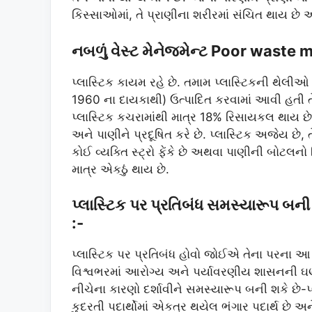
કિસ્સાઓમાં, તે પ્રાણીના શરીરમાં સંચિત થાય છે 
નબળું વેસ્ટ મેનેજમેન્ટ Poor wast
પ્લાસ્ટિક કાયમ રહે છે. તમામ પ્લાસ્ટિકની થેલી
1960 ના દાયકાથી) ઉત્પાદિત કરવામાં આવી હતી ત
પ્લાસ્ટિક કચરામાંથી માત્ર 18% રિસાયકલ થાય છ
અને પાણીને પ્રદૂષિત કરે છે. પ્લાસ્ટિક અજેય છે, ત
કોઈ વ્યક્તિ સ્ટ્રો ફેંકે છે અથવા પાણીની બોટલન
માત્ર એકઠું થાય છે.
પ્લાસ્ટિક પર પ્રતિબંધ સમસ્યારૂપ બન
:-
પ્લાસ્ટિક પર પ્રતિબંધ હોવો જોઈએ તેના પરના આ 
વિશ્વભરમાં આરોગ્ય અને પર્યાવરણીય શાસનની ઘણી
નીચેના કારણો દર્શાવીને સમસ્યારૂપ બની શકે છે
કુદરતી પદાર્થોમાં એકત્ર થયેલ ભંગાર પદાર્થ છે 