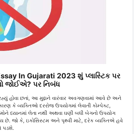
ay In Gujarati 2023 શું પ્લાસ્ટિક પર
કવો જોઈએ? પર નિબંધ
યું હોવા છતાં, આ મુદ્દાને વારંવાર અવગણવામાં આવે છે અને
રણ કે વ્યક્તિઓ દરરોજ ઉપયોગમાં લેવાતી કોમ્પેક્ટ,
મોને ધ્યાનમાં લેતા નથી અથવા ઘણી બધી બેગનો ઉપયોગ
 છે. જો કે, ઇકોસિસ્ટમ અને પૃથ્વી માટે, દરેક વ્યક્તિએ હવે
ો પડશે.