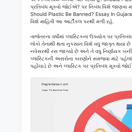
પ્રતિબંધ મૂકવો જોઈએ? પર નિબંધ વિશે જાણવા માટે આ
Should Plastic Be Banned? Essay In Gujarati
વિશે માહિતી આ આર્ટીકલ પરથી મળી રહે.
તાજેતરના વર્ષોમાં પ્લાસ્ટિકના ઉપયોગ પર પ્રતિબંધ 
લોકો તેનાથી થતા નુકસાન વિશે વધુ જાગૃત થયા છે
નવેસરથી રસ જાગ્યો છે અને તે વધુ નિર્ણાયક બની 
પ્લાસ્ટિકની અસરોના કારણોને સમજવા માટે પહેલાં ક
પહોંચાડે છે અને પ્લાસ્ટિક પર પ્રતિબંધ મૂકવો જોઈએ