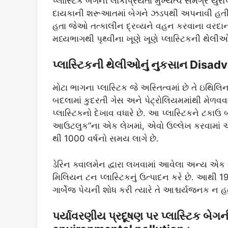
પ્લાસ્ટિક બેગની લોકપ્રિયતા મુખ્યત્વે સમગ્ર યુર
દાયકાની શરૂઆતમાં બેગને ઝડપથી અપનાવી હતી. સ
હતા જેઓ તત્કાલીન દ્રવ્યને વહન કરવાના વરદાન
મધ્યભાગથી પૃથ્વીના ખૂણે ખૂણે પ્લાસ્ટિકની થેલીઓ 
પ્લાસ્ટિકની થેલીઓનું નુકસાન Disad
મોટા ભાગના પ્લાસ્ટિક જે અસ્તિત્વમાં છે તે ઇથિ
બદલામાં કુદરતી ગેસ અને પેટ્રોલિયમમાંથી મેળવવા
પ્લાસ્ટિકનો દેખાવ વધારે છે. આ પ્લાસ્ટિકને ટકાઉ
આઉટલુક”ના એક લેખમાં, એવો ઉલ્લેખ કરવામાં આવ
થી 1000 વર્ષનો સમય લાગે છે.
ડેરિન ક્વાલમેન દ્વારા લખવામાં આવેલા અન્ય એક લે
મિલિયન ટન પ્લાસ્ટિકનું ઉત્પાદન કરે છે. આથી 19
ગાર્બેજ પેચની શોધ કરી ત્યારે તે આશ્ચર્યજનક ન હતુ
પર્યાવરણીય પ્રદૂષણ પર પ્લાસ્ટિક બ