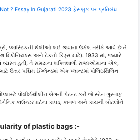
t ? Essay In Gujarati 2023 ફેસબુક પર પ્રતિબંધ
્રો, પ્લાસ્ટિકની થેલીઓ લઈ જવાના ઉકેલ તરીકે આવે છે તે
િલેનિયલ્સ અને ટેકનો કિડ્સ માટે). 1933 માં, જ્યારે
ં વ્યસ્ત હતી, તે સમયના શક્તિશાળી રાજાઓમાંના એક,
ે ઉત્તર પશ્ચિમ ઈંગ્લેન્ડમાં એક પ્લાન્ટમાં પોલિઇથિલિન
્લાસ્ટે પોલીઈથીલીન બેગની પેટન્ટ કરી જે સ્ટેન ગુસ્તાફ
્ગેનિક કાઉન્ટરપાર્ટના કાપડ, કાગળ અને કાચની બોટલોને
ularity of plastic bags :-