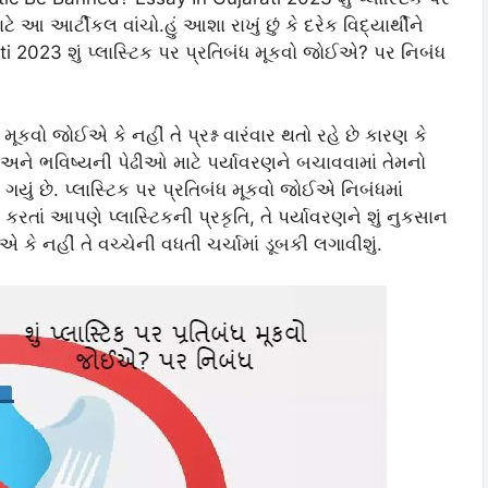
 આર્ટીકલ વાંચો.હું આશા રાખું છું કે દરેક વિદ્યાર્થીને
 2023 શું પ્લાસ્ટિક પર પ્રતિબંધ મૂકવો જોઈએ? પર નિબંધ
મૂકવો જોઈએ કે નહીં તે પ્રશ્ન વારંવાર થતો રહે છે કારણ કે
 અને ભવિષ્યની પેઢીઓ માટે પર્યાવરણને બચાવવામાં તેમનો
ગયું છે. પ્લાસ્ટિક પર પ્રતિબંધ મૂકવો જોઈએ નિબંધમાં
રતાં આપણે પ્લાસ્ટિકની પ્રકૃતિ, તે પર્યાવરણને શું નુકસાન
 કે નહીં તે વચ્ચેની વધતી ચર્ચામાં ડૂબકી લગાવીશું.