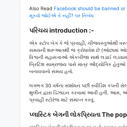
Also Read
Facebook should be banned or No
મૂકવો જોઈએ કે નહીં? પર નિબંધ
પરિચય introduction :-
એક સ્ટોપ બેગ કે જે પ્રવાહી, ચીજવસ્તુઓથી વસ્ત
સમયની શરૂઆતથી જ ક્રોધાવેશ છે (ઓછામાં ઓછા મ
વિશ્વની મહાસત્તાઓ એકબીજા સાથે લડાઈ લડવામા
બ્રિટિશ સામ્રાજ્ય પાસે માત્ર ઔદ્યોગિક હેતુઓ માટ
બનાવવાનો સમય હતો.
લગભગ 30 વર્ષના સંશોધન પછી સ્વીડિશ કંપની સેલોપ
થુલીન દ્વારા ડિઝાઇન કરવામાં આવી હતી. આમ, ઓર
પ્રવાહી સ્ટોરેજ માટે સમાપ્ત કરવું.
પ્લાસ્ટિક બેગની લોકપ્રિયતા The pop