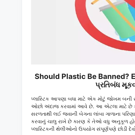
Should Plastic Be Banned? Ess
પ્રતિબંધ મૂ
પ્લાસ્ટિક આપણા બધા માટે એક મોટું જોખમ બની રહ્
ઓછો અંદાજ કરવામાં આવે છે. આ એટલા માટે છે કા
સરળતાથી લઈ જવાની બેગના લાંબા ગાળાના પરિણા
કરવાનું ચાલુ રાખે છે કારણ કે તેઓ વધુ અનુકૂળ હોય
પ્લાસ્ટિકની થેલીઓનો ઉપયોગ સંપૂર્ણપણે છોડી દેવ