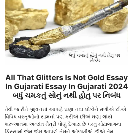
All That Glitters Is Not Gold Essay
In Gujarati Essay In Gujarati 2024
બધું ચમકતું સોનું નથી હોતુ પર નિબંધ
તેવી જ રીતે જીવનમાં આપણે ઘણા નવા લોકોને મળીએ છીએ
વિવિધ વસ્તુઓનો સામનો પણ કરીએ છીએ ઘણા લોકો
શરૂઆતમાં અત્યંત મૈત્રી પોણું દેખાય છે પરંતુ મોટાભાગના
કિસ્સામાં જેમ જેમ આપણે તેમને ઓળખીએ છીએ તેમ