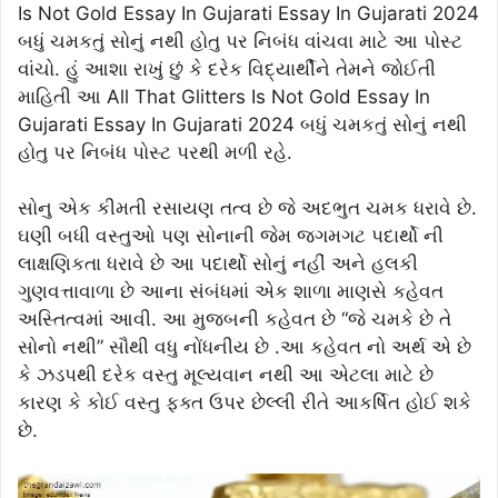
Is Not Gold Essay In Gujarati Essay In Gujarati 2024
બધું ચમકતું સોનું નથી હોતુ પર નિબંધ વાંચવા માટે આ પોસ્ટ
વાંચો. હું આશા રાખું છું કે દરેક વિદ્યાર્થીને તેમને જોઈતી
માહિતી આ All That Glitters Is Not Gold Essay In
Gujarati Essay In Gujarati 2024 બધું ચમકતું સોનું નથી
હોતુ પર નિબંધ પોસ્ટ પરથી મળી રહે.
સોનુ એક કીમતી રસાયણ તત્વ છે જે અદભુત ચમક ધરાવે છે.
ઘણી બધી વસ્તુઓ પણ સોનાની જેમ જગમગટ પદાર્થો ની
લાક્ષણિકતા ધરાવે છે આ પદાર્થો સોનું નહીં અને હલકી
ગુણવત્તાવાળા છે આના સંબંધમાં એક શાળા માણસે કહેવત
અસ્તિત્વમાં આવી. આ મુજબની કહેવત છે “જે ચમકે છે તે
સોનો નથી” સૌથી વધુ નોંધનીય છે .આ કહેવત નો અર્થ એ છે
કે ઝડપથી દરેક વસ્તુ મૂલ્યવાન નથી આ એટલા માટે છે
કારણ કે કોઈ વસ્તુ ફક્ત ઉપર છેલ્લી રીતે આકર્ષિત હોઈ શકે
છે.