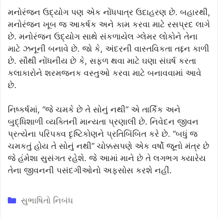
મનોરંજન ઉદ્યોગ પણ એક નોંધપાત્ર ઉદાહરણ છે. બહારથી,
મનોરંજન ખૂબ જ આકર્ષક અને કામ કરવા માટે રસપ્રદ લાગે
છે. મનોરંજન ઉદ્યોગ સાથે સંકળાયેલ ગ્લેમર લોકોને તેના
માટે ઝનૂની બનાવે છે. જો કે, અંદરની વાસ્તવિકતા તદ્દન કાળી
છે. સૌથી નોંધનીય છે કે, સફળ થવા માટે ઘણા સંઘર્ષ કરતા
કલાકારોને શરમજનક વસ્તુઓ કરવા માટે બનાવવામાં આવે
છે.
નિષ્કર્ષમાં, “જે ચમકે છે તે સોનું નથી” એ તાર્કિક અને
બુદ્ધિશાળી વ્યક્તિની માન્યતા પ્રણાલી છે. નિવેદન જીવન
પ્રત્યેના પરિપક્વ દૃષ્ટિકોણને પ્રતિબિંબિત કરે છે. “બધું જ
ચમકતું હોય તે સોનું નથી” ચોક્કસપણે એક વર્ષો જૂનો મંત્ર છે
જે હંમેશા સુસંગત રહેશે. જે આમાં માને છે તે લગભગ ક્યારેય
તેના જીવનની પસંદગીઓનો અફસોસ કરશે નહીં.
Categories
સુભાષિતો નિબંધ