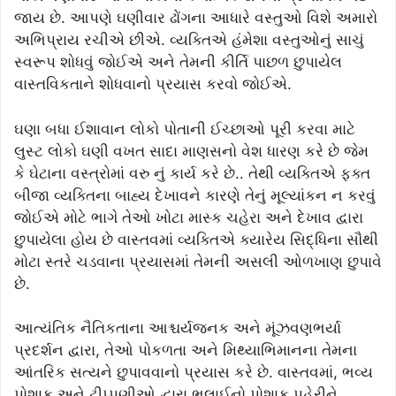
જાય છે. આપણે ઘણીવાર ઢોંગના આધારે વસ્તુઓ વિશે અમારો
અભિપ્રાય રચીએ છીએ. વ્યક્તિએ હંમેશા વસ્તુઓનું સાચું
સ્વરૂપ શોધવું જોઈએ અને તેમની કીર્તિ પાછળ છુપાયેલ
વાસ્તવિકતાને શોધવાનો પ્રયાસ કરવો જોઈએ.
ઘણા બધા ઈશાવાન લોકો પોતાની ઈચ્છાઓ પૂરી કરવા માટે
લુસ્ટ લોકો ઘણી વખત સાદા માણસનો વેશ ધારણ કરે છે જેમ
કે ઘેટાના વસ્ત્રોમાં વરુ નું કાર્ય કરે છે.. તેથી વ્યક્તિએ ફક્ત
બીજા વ્યક્તિના બાહ્ય દેખાવને કારણે તેનું મૂલ્યાંકન ન કરવું
જોઈએ મોટે ભાગે તેઓ ખોટા માસ્ક ચહેરા અને દેખાવ દ્વારા
છુપાયેલા હોય છે વાસ્તવમાં વ્યક્તિએ ક્યારેય સિદ્ધિના સૌથી
મોટા સ્તરે ચડવાના પ્રયાસમાં તેમની અસલી ઓળખાણ છુપાવે
છે.
આત્યંતિક નૈતિકતાના આશ્ચર્યજનક અને મૂંઝવણભર્યા
પ્રદર્શન દ્વારા, તેઓ પોકળતા અને મિથ્યાભિમાનના તેમના
આંતરિક સત્યને છુપાવવાનો પ્રયાસ કરે છે. વાસ્તવમાં, ભવ્ય
પોશાક અને ટીપ્પણીઓ દ્વારા ભલાઈનો પોશાક પહેરીને