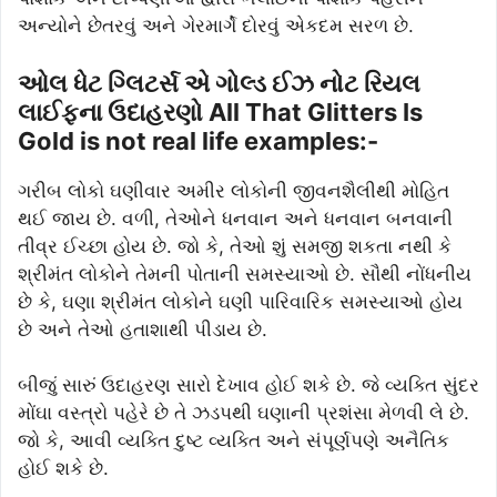
અન્યોને છેતરવું અને ગેરમાર્ગે દોરવું એકદમ સરળ છે.
ઓલ ધેટ ગ્લિટર્સ એ ગોલ્ડ ઈઝ નોટ રિયલ
લાઈફના ઉદાહરણો All That Glitters Is
Gold is not real life examples:-
ગરીબ લોકો ઘણીવાર અમીર લોકોની જીવનશૈલીથી મોહિત
થઈ જાય છે. વળી, તેઓને ધનવાન અને ધનવાન બનવાની
તીવ્ર ઈચ્છા હોય છે. જો કે, તેઓ શું સમજી શકતા નથી કે
શ્રીમંત લોકોને તેમની પોતાની સમસ્યાઓ છે. સૌથી નોંધનીય
છે કે, ઘણા શ્રીમંત લોકોને ઘણી પારિવારિક સમસ્યાઓ હોય
છે અને તેઓ હતાશાથી પીડાય છે.
બીજું સારું ઉદાહરણ સારો દેખાવ હોઈ શકે છે. જે વ્યક્તિ સુંદર
મોંઘા વસ્ત્રો પહેરે છે તે ઝડપથી ઘણાની પ્રશંસા મેળવી લે છે.
જો કે, આવી વ્યક્તિ દુષ્ટ વ્યક્તિ અને સંપૂર્ણપણે અનૈતિક
હોઈ શકે છે.