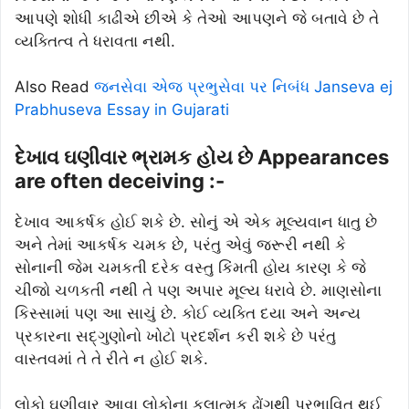
આપણે શોધી કાઢીએ છીએ કે તેઓ આપણને જે બતાવે છે તે
વ્યક્તિત્વ તે ધરાવતા નથી.
Also Read
જનસેવા એજ પ્રભુસેવા પર નિબંધ Janseva ej
Prabhuseva Essay in Gujarati
દેખાવ ઘણીવાર ભ્રામક હોય છે Appearances
are often deceiving :-
દેખાવ આકર્ષક હોઈ શકે છે. સોનું એ એક મૂલ્યવાન ધાતુ છે
અને તેમાં આકર્ષક ચમક છે, પરંતુ એવું જરૂરી નથી કે
સોનાની જેમ ચમકતી દરેક વસ્તુ કિંમતી હોય કારણ કે જે
ચીજો ચળકતી નથી તે પણ અપાર મૂલ્ય ધરાવે છે. માણસોના
કિસ્સામાં પણ આ સાચું છે. કોઈ વ્યક્તિ દયા અને અન્ય
પ્રકારના સદ્ગુણોનો ખોટો પ્રદર્શન કરી શકે છે પરંતુ
વાસ્તવમાં તે તે રીતે ન હોઈ શકે.
લોકો ઘણીવાર આવા લોકોના કલાત્મક ઢોંગથી પ્રભાવિત થઈ