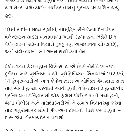
શબ્દનો ઉપયોગ થતો હતો અને 18મી સદીમાં ઈંગ્લેન્ડમાં ધ
યંગ મેન્સ વેલેન્ટાઈન રાઈટર નામનું પુસ્તક પ્રકાશિત થયું
હતું.
19મી સદીના મધ્ય સુધીમાં, સામૂહિક રીતે ઉત્પાદિત પેપર
વેલેન્ટાઇન કાર્ડ્સ બનાવવામાં આવી રહ્યા હતા (જોકે DIY
વેલેન્ટાઇન કાર્ડના વિચારો હજુ પણ અજમાવવા યોગ્ય છે),
અને વેલેન્ટાઇન ડેનો જન્મ થયો હતો તેમ
વેલેન્ટાઇન ડે ઇતિહાસ વિશે સત્ય એ છે કે રોમેન્ટિક રજા
દુર્ઘટના માટે પ્રતિરક્ષા નથી. પ્રોહિબિશન શિકાગોમાં 1929માં,
14 ફેબ્રુઆરીએ અલ કેપોન દ્વારા આયોજિત ગેંગ દ્વારા સાત
માણસોની હત્યા કરવામાં આવી હતી. વેલેન્ટાઇન ડે હત્યાકાંડ
પ્રતિબંધના ઇતિહાસમાં એક ફ્લેશ પોઈન્ટ બની ગયો હતો,
જેમાં પોલીસ અને ધારાશાસ્ત્રીઓ તે સમયે નિયંત્રણ કરવા
માટે શહેરોમાં રચાયેલી ગેંગ અને ટોળાનો પીછો કરતા હતા. –
દારૂ જેવા ગેરકાયદેસર પદાર્થો.