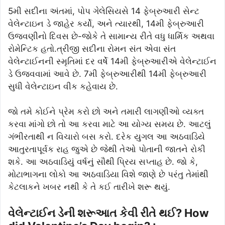
5મી સદીના અંતમાં, પોપ ગેલેસિયસે 14 ફેબ્રુઆરી સેન્ટ
વેલેન્ટાઇન ડે જાહેર કર્યો, અને ત્યારથી, 14મી ફેબ્રુઆરી
ઉજવણીનો દિવસ છે-જોકે તે સામાન્ય રીતે વધુ ધાર્મિક અથવા
રોમેન્ટિક હતો.ત્રીજી સદીના રોમન સંત એવા સંત
વેલેન્ટાઈનની સ્મૃતિમાં દર વર્ષે 14મી ફેબ્રુઆરીએ વેલેન્ટાઈન
ડે ઉજવવામાં આવે છે. 7મી ફેબ્રુઆરીથી 14મી ફેબ્રુઆરી
સુધી વેલેન્ટાઇન વીક કહેવાય છે.
જો તમે કોઈને પ્રેમ કરો છો અને તમારી લાગણીઓ વ્યક્ત
કરવા માંગો છો તો આ કરવા માટે આ યોગ્ય સમય છે. આટલું
ગંભીરતાથી ન વિચારો બસ કરો. દરેક યુગલ આ અઠવાડિયે
આતુરતાપૂર્વક રાહ જુએ છે જેથી તેઓ પોતાની જાતને રોકી
શકે. આ અઠવાડિયું વર્ષનું સૌથી પ્રિય સપ્તાહ છે. જો કે,
મોટાભાગના લોકો આ અઠવાડિયા વિશે જાણે છે પરંતુ તેમાંથી
કેટલાકને ખબર નથી કે તે કઈ તારીખે શરૂ થયું.
વેલેન્ટાઈન ડેની શરૂઆત કેવી રીતે થઈ? How