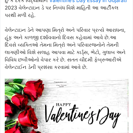
છું કે દરેક વિદ્યાર્થીને
Valentine’s Day Essay In Gujarati
2023 વેલેન્ટાઇન ડે પર નિબંધ વિશે માહિતી આ આર્ટીકલ
પરથી મળી રહે.
વેલેન્ટાઇન ડેને આપણા મિત્રો અને પરિવાર પ્રત્યે આરાધના,
હૂંફ અને કાળજી દર્શાવવાનો દિવસ કહેવામાં આવે છે.આ
દિવસે વ્યક્તિઓ તેમના મિત્રો અને પરિવારજનોને તેમની
લાગણીઓ વિશે સલાહ આપવા માટે કાર્ડ્સ, ભેટો, ગુલાબ અને
વિવિધ છબીઓનો વેપાર કરે છે. સતત ચૌદમી ફેબ્રુઆરીએ
વેલેન્ટાઈન ડેની પ્રશંસા કરવામાં આવે છે.