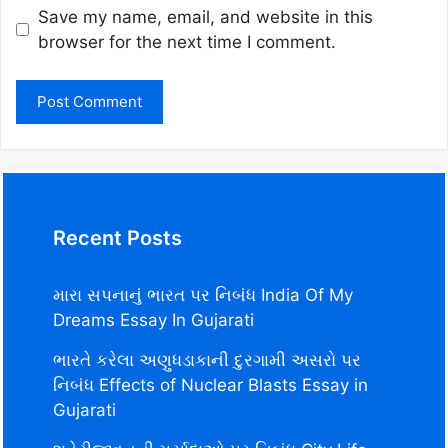
Save my name, email, and website in this
browser for the next time I comment.
Recent Posts
મારા સપનાનું ભારત પર નિબંધ India Of My
Dreams Essay In Gujarati
ભારતે કરેલા અણુધડાકાની દુરગામી અસરો પર
નિબંધ Effects of Nuclear Blasts Essay in
Gujarati