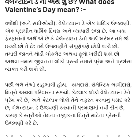
વેલેન્ટાઇન ડે નો અર્થ શું છે? What does
Valentine’s Day mean? :-
વર્ષોથી (અને સદીઓથી), વેલેન્ટાઇન ડે એક ધાર્મિક ઉજવણી,
એક પ્રાચીન ધાર્મિક દિવસ અને વ્યાપારી રજા છે. આ બધા
ફેરફારોનો અર્થ એ છે કે વેલેન્ટાઇન ડેનો અર્થ ખરેખર તમે જે
ઇચ્છો છો તે છે: તમે ઉજવણીને સંપૂર્ણપણે છોડી શકો છો,
તમારી જાતને થોડી ચોકલેટ અથવા ફૂલો ખરીદી શકો છો
અથવા તમારા જીવનના લોકો પ્રત્યે તમારો પ્રેમ અને પ્રશંસા
વ્યક્ત કરી શકો છો.
પછી ભલે તેઓ સહભાગી હોય. -કામદારો, રોમેન્ટિક ભાગીદારો,
મિત્રો અથવા પરિવારના સભ્યો. કેટલાક લોકો વેલેન્ટાઇન ડેને
પ્રેમ કરે છે, અને કેટલાક લોકો તેને નફરત કરવાનું પસંદ કરે
છે; ગેલેન્ટાઇન ડે ઉજવણી કરવાની પ્રમાણમાં નવી રીત છે,
કારણ કે સ્ત્રીઓ તેમના નજીકના મિત્રો માટેના પ્રેમની
ઉજવણી કરે છે.