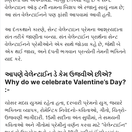
વેલેન્ટાઇન ઑફ ટર્ની નામના બિશપ એ રજાનું સાચું નામ છે;
આ સંત વેલેન્ટાઈનને પણ ફાંસી આપવામાં આવી હતી.
આ દંતકથાને કારણે, સેન્ટ વેલેન્ટાઇન પ્રેમના આશ્રયદાતા
સંત તરીકે જાણીતા બન્યા. સંત વેલેન્ટાઈન પ્રાર્થના સેન્ટ
વેલેન્ટાઈનને પ્રેમીઓને એક સાથે જોડવા કહે છે, જેથી બે
એક થઈ જાય, અને દંપતી ભગવાન પ્રત્યેની તેમની ભક્તિને
યાદ કરે.
આપણે વેલેન્ટાઈન ડે કેમ ઉજવીએ છીએ?
Why do we celebrate Valentine’s Day?
:-
ચોસર મધ્ય યુગમાં રહેતા હતા, દરબારી પ્રેમનો યુગ, જ્યારે
ભક્તિના વ્યાપક, રોમેન્ટિક નિવેદનો-કવિતાઓ, ગીતો, ચિત્રો-
ઉજવણી ભાગીદારી. 15મી સદીના અંત સુધીમાં, તે સમયની
કવિતાઓ અને ગીતોમાં પ્રેમીનું વર્ણન કરવા માટે “વેલેન્ટાઈન”