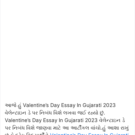
આજે હું Valentine’s Day Essay In Gujarati 2023
વેલેન્ટાઇન ડે પર નિબંધ વિશે લખવા જઈ રહ્યો છું.
Valentine’s Day Essay In Gujarati 2023 વેલેન્ટાઇન ડે
પર નિબંધ વિશે જાણવા માટે આ આર્ટીકલ વાંચો.હું આશા રાખું