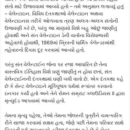
સંતો માટે ઉજવવામાં આવ્યો હતો – તમે અનુમાન લગાવ્યું હતું
– વેલેન્ટાઇન. વિવિધ દંતકથાઓ વેલેન્ટાઇન અથવા
વેલેન્ટાઇનસ તરીકે ઓળખાતા ત્રણ અલગ-અલગ સંતોની
ઉજવણી કરે છે, પરંતુ આ માણસો વિશે બહુ ઓછું જાણીતું
હોવાથી અને સંત વેલેન્ટાઇન ડેની વાર્તાના વિરોધાભાસી
અહેવાલો હોવાથી, 1969માં ખ્રિસ્તી ધાર્મિક કેલેન્ડરમાંથી
તહેવારનો દિવસ દૂર કરવામાં આવ્યો હતો.
પરંતુ સંત વેલેન્ટાઈન જેના પર રજા આધારિત છે તેના
વાસ્તવિક ઈતિહાસ વિશે ઘણું જાણીતું ન હોવા છતાં, સંત
વેલેન્ટાઈનની દંતકથામાં ઘણી બધી વાતો છે. એક દંતકથા કહે
છે કે સેન્ટ વેલેન્ટાઇને મૂર્તિપૂજક ધર્મમાં રૂપાંતર કરવાનો
ઇનકાર કર્યો હતો અને તેને રોમન સમ્રાટ ક્લાઉડિયસ II દ્વારા
મૃત્યુદંડ આપવામાં આવ્યો હતો.
તેમના મૃત્યુ પહેલા, તેઓ તેમના જેલરની પુત્રીને ચમત્કારિક
રીતે સાજા કરવામાં સક્ષમ હતા, જેણે પછી તેમના પરિવાર સાથે
ખ્રિસ્તી ધર્મ અપનાવ્યો. બીજી દંતકથા કહે છે કે સેન્ટ