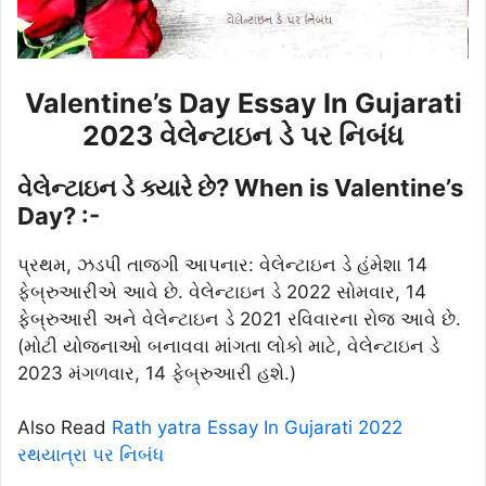
Valentine’s Day Essay In Gujarati
2023 વેલેન્ટાઇન ડે પર નિબંધ
વેલેન્ટાઇન ડે ક્યારે છે? When is Valentine’s
Day? :-
પ્રથમ, ઝડપી તાજગી આપનાર: વેલેન્ટાઇન ડે હંમેશા 14
ફેબ્રુઆરીએ આવે છે. વેલેન્ટાઇન ડે 2022 સોમવાર, 14
ફેબ્રુઆરી અને વેલેન્ટાઇન ડે 2021 રવિવારના રોજ આવે છે.
(મોટી યોજનાઓ બનાવવા માંગતા લોકો માટે, વેલેન્ટાઇન ડે
2023 મંગળવાર, 14 ફેબ્રુઆરી હશે.)
Also Read
Rath yatra Essay In Gujarati 2022
રથયાત્રા પર નિબંધ