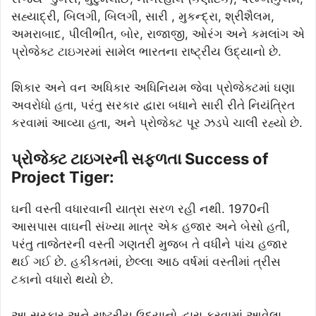
સહ્યાદ્રી, બિલગી, બિલગી, સારી , મુકન્દ્રા, શ્રીશૈલમ,
અમરાબાદ, પીલીભીત, બોર, રાજાજી, ઓરંગ અને કમલાંગ એ
પ્રોજેક્ટ ટાઇગરમાં સામેલ ભારતના રાષ્ટ્રીય ઉદ્યાનો છે.
શિકાર અને વન અધિકાર અધિનિયમ જેવા પ્રોજેક્ટમાં ઘણા
અવરોધો હતા, પરંતુ સરકાર દ્વારા બધાને સારી રીતે નિયંત્રિત
કરવામાં આવ્યા હતા, અને પ્રોજેક્ટ પૂર ઝડપે ચાલી રહ્યો છે.
પ્રોજેક્ટ ટાઇગરની સફળતા Success of
Project Tiger:
ઘની વસ્તી વધારવાની યાત્રા સરળ રહી નથી. 1970ની
આસપાસ વાઘની સંખ્યા માત્ર એક હજાર અને બેસો હતી,
પરંતુ તાજેતરની વસ્તી ગણતરી મુજબ તે વધીને પાંચ હજાર
થઈ ગઈ છે. હકીકતમાં, છેલ્લા આઠ વર્ષમાં વસ્તીમાં ત્રીસ
ટકાનો વધારો થયો છે.
આ સરકાર અને રાષ્ટ્રીય ઉદ્યાનો દ્વારા કરવામાં આવેલા