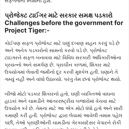
સફળતાની નિશાની હશે.
પ્રોજેક્ટ ટાઈગર માટે સરકાર સમક્ષ પડકારો
Challenges before the government for
Project Tiger:-
કોઈપણ સફળ પ્રોજેક્ટ માટે ઘણું દબાણ સહન કરવું પડે છે
અને અનેક પડકારોનો સામનો કરવો પડે છે. પ્રોજેક્ટ
ટાઇગરને સફળ બનાવવા માટે વિવિધ સરકારી અધિકારીઓના
પ્રયત્નો અને સમર્પણ છે. પ્રાચીન કાળમાં, શિકાર માટે
ઉપયોગમાં લેવાતી જમીનો દૂર કરવી મુશ્કેલ હતી. ઘણાને તે
ગમ્યું નહીં અને વાંધો ઉઠાવ્યો. પરંતુ તેમ છતાં પ્રોજેક્ટ થયો.
બીજો મોટો પડકાર શિકારનો હતો. ઘણી વ્યક્તિઓ વાઘના
હાડકાં અને ચામડીને આંતરરાષ્ટ્રીય બજારોમાં વેચવા માટે
ઉપયોગ કરે છે. તેમના માટે આ એક મોટો ધંધો હતો અને સારી
કમાણી કરી હતી. પ્રોજેક્ટ દ્વારા લેવામાં આવેલી તમામ પહેલ
પછી, તેઓ પ્રાણીઓની ચામડીના ગેરકાયદેસર વેપારને રોકી