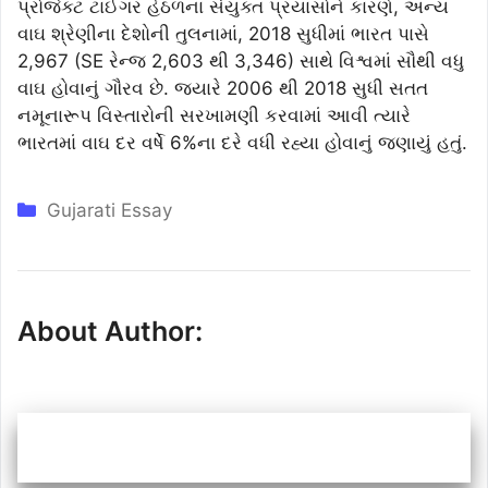
પ્રોજેક્ટ ટાઈગર હેઠળના સંયુક્ત પ્રયાસોને કારણે, અન્ય
વાઘ શ્રેણીના દેશોની તુલનામાં, 2018 સુધીમાં ભારત પાસે
2,967 (SE રેન્જ 2,603 ​​થી 3,346) સાથે વિશ્વમાં સૌથી વધુ
વાઘ હોવાનું ગૌરવ છે. જ્યારે 2006 થી 2018 સુધી સતત
નમૂનારૂપ વિસ્તારોની સરખામણી કરવામાં આવી ત્યારે
ભારતમાં વાઘ દર વર્ષે 6%ના દરે વધી રહ્યા હોવાનું જણાયું હતું.
Categories
Gujarati Essay
About Author: