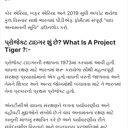
કોર એરિયા, બફર એરિયા અને 2019 સુધી અપડેટ થયેલા
કુલ વિસ્તાર સાથે ભારતમાં પીડીએફ ફોર્મેટમાં સંપૂર્ણ “વાઘ
અનામતની સૂચિ” ડાઉનલોડ કરો.
પ્રોજેક્ટ ટાઇગર શું છે? What Is A Project
Tiger ?:-
પ્રોજેક્ટ ટાઇગરની સ્થાપના 1973માં કરવામાં આવી હતી.
વાઘના રક્ષણ માટે ભારતમાં શરૂ કરાયેલા સૌથી મહત્વપૂર્ણ
સંરક્ષણ પ્રયાસોમાંનો એક હતો.વાઘની વસ્તી જાળવવા અને
તેમને શિકાર અને અન્ય જોખમોથી બચાવવા માટે તે ભારતમાં
તેના પ્રકારનો પ્રથમ પ્રોજેક્ટ હતો.
એનટીસીએ વાઘના સંરક્ષણને લગતા પર્યાવરણીય અને
વહીવટી મુદ્દાઓને સંબોધે છે.તે વાઘ અનામતના રક્ષણ માટે
કાનૂની માળખું સ્થાપિત કરે છે અને પર્યાવરણીય રીતે
સંવેદનશીલ વિસ્તારો અને લુપ્તપ્રાય પ્રજાતિઓ માટે