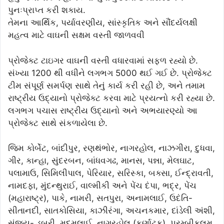
પુનઃપ્રાપ્ત કરી શકાય.
તેમના આર્થિક, પર્યાવરણીય, સાંસ્કૃતિક અને સૌંદર્યલક્ષી
મહત્વ માટે વાઘની સક્ષમ વસ્તી જાળવવી
પ્રોજેક્ટ ટાઇગર વાઘની વસ્તી વધારવામાં સફળ રહ્યો છે.
સંખ્યા 1200 થી વધીને લગભગ 5000 થઈ ગઈ છે. પ્રોજેક્ટ
ટીમ સંપૂર્ણ સમર્પણ સાથે તેનું કાર્ય કરી રહી છે, અને તમામ
રાષ્ટ્રીય ઉદ્યાનો પ્રોજેક્ટ કરવા માટે પ્રયત્નો કરી રહ્યા છે.
લગભગ પચાસ રાષ્ટ્રીય ઉદ્યાનો અને અભયારણ્યો આ
પ્રોજેક્ટ સાથે સંકળાયેલા છે.
જિમ કોર્બેટ, બાંદીપુર, રણથંભોર, નાગરહોલ, નાઝગીરા, દુધવા,
ગીર, કાન્હા, સુંદરબન, બાંધવગઢ, માનસ, પન્ના, મેલઘાટ,
પલામાઉ, સિમિલીપાલ, પેરિયાર, સરિસ્કા, બક્સા, ઈન્દ્રાવતી,
નામદફા, મુંદન્થુરાઈ, વાલ્મીકી અને પેંચ દંપા, ભદ્ર, પેંચ
(મહારાષ્ટ્ર), પાકે, નામરી, સતપુરા, અનામલાઈ, ઉદંતિ-
સીતાનદી, સાતકોસિયા, કાઝીરંગા, અચનકમાર, દાંડેલી અંશી,
સંજય- ડુબરી, મુદુમલાઈ, નાગરહોલ (કર્ણાટક), પરમ્બીકુલમ,