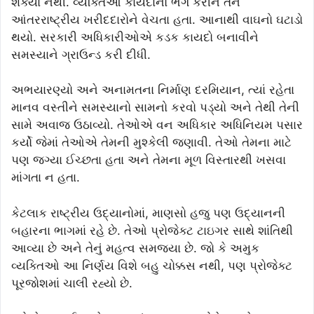
શક્યા નથી. વ્યક્તિઓ કાયદાનો ભંગ કરીને તેને
આંતરરાષ્ટ્રીય ખરીદદારોને વેચતા હતા. આનાથી વાઘનો ઘટાડો
થયો. સરકારી અધિકારીઓએ કડક કાયદો બનાવીને
સમસ્યાને ગ્રાઉન્ડ કરી દીધી.
અભયારણ્યો અને અનામતના નિર્માણ દરમિયાન, ત્યાં રહેતા
માનવ વસ્તીને સમસ્યાનો સામનો કરવો પડ્યો અને તેથી તેની
સામે અવાજ ઉઠાવ્યો. તેઓએ વન અધિકાર અધિનિયમ પસાર
કર્યો જેમાં તેઓએ તેમની મુશ્કેલી જણાવી. તેઓ તેમના માટે
પણ જગ્યા ઈચ્છતા હતા અને તેમના મૂળ વિસ્તારથી ખસવા
માંગતા ન હતા.
કેટલાક રાષ્ટ્રીય ઉદ્યાનોમાં, માણસો હજુ પણ ઉદ્યાનની
બહારના ભાગમાં રહે છે. તેઓ પ્રોજેક્ટ ટાઇગર સાથે શાંતિથી
આવ્યા છે અને તેનું મહત્વ સમજ્યા છે. જો કે અમુક
વ્યક્તિઓ આ નિર્ણય વિશે બહુ ચોક્કસ નથી, પણ પ્રોજેક્ટ
પૂરજોશમાં ચાલી રહ્યો છે.