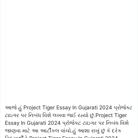
આજે હું Project Tiger Essay In Gujarati 2024 પ્રોજેક્ટ
ટાઇગર પર નિબંધ વિશે લખવા જઈ રહ્યો છું.Project Tiger
Essay In Gujarati 2024 પ્રોજેક્ટ ટાઇગર પર નિબંધ વિશે
જાણવા માટે આ આર્ટીકલ વાંચો.હું આશા રાખું છું કે દરેક