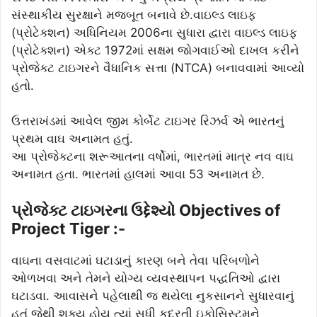
સંસ્થાકીય સુરક્ષાને મજબૂત બનાવે છે.વાઇલ્ડ લાઇફ
(પ્રોટેક્શન) અધિનિયમ 2006ના સુધારા દ્વારા વાઇલ્ડ લાઇફ
(પ્રોટેક્શન) એક્ટ 1972માં સક્ષમ જોગવાઈઓ દાખલ કરીને
પ્રોજેક્ટ ટાઇગરને વૈધાનિક સત્તા (NTCA) બનાવવામાં આવ્યો
હતો.
ઉત્તરાખંડમાં આવેલ જીમ કોર્બેટ ટાઇગર રિઝર્વ એ ભારતનું
પ્રથમ વાઘ અનામત હતું.
આ પ્રોજેક્ટના શરૂઆતના વર્ષોમાં, ભારતમાં માત્ર નવ વાઘ
અનામત હતા. ભારતમાં હાલમાં આવા 53 અનામત છે.
પ્રોજેક્ટ ટાઇગરના ઉદ્દેશ્યો Objectives of
Project Tiger :-
વાઘના વસવાટમાં ઘટાડાનું કારણ બને તેવા પરિબળોને
ઓળખવા અને તેમને યોગ્ય વ્યવસ્થાપન પદ્ધતિઓ દ્વારા
ઘટાડવા. આવાસને પહેલાથી જ થયેલા નુકસાનને સુધારવાનું
હતું જેથી શક્ય હોય ત્યાં સુધી કુદરતી ઇકોસિસ્ટમને