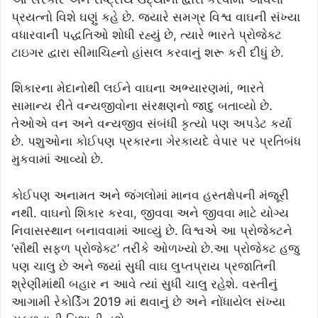
પ્રયત્નો વિશે ઘણું કહે છે. જ્યારે સમગ્ર વિશ્વ વાઘની સંખ્યા
વધારવાની પદ્ધતિઓ શોધી રહ્યું છે, ત્યારે ભારતે પ્રોજેક્ટ
ટાઇગર દ્વારા સીમાચિહ્નો હાંસલ કરવાનું શરૂ કરી દીધું છે.
શિકારના મેદાનોથી લઈને વાઘના અભ્યારણમાં, ભારતે
સામાન્ય રીતે વન્યજીવોના સંરક્ષણનો જાદુ બતાવ્યો છે.
તેઓએ વન અને વન્યજીવ સંબંધી કૃત્યો પણ અપડેટ કર્યા
છે. પશુઓના કોઈપણ પ્રકારના ગેરકાયદે વેપાર પર પ્રતિબંધ
મુકવામાં આવ્યો છે.
કોઈપણ અનામત અને જંગલોમાં માનવ હસ્તક્ષેપની મંજૂરી
નથી. વાઘનો શિકાર કરવા, જીવવા અને જીવવા માટે યોગ્ય
નિવાસસ્થાન બનાવવામાં આવ્યું છે. વિશ્વએ આ પ્રોજેક્ટને
‘સૌથી સફળ પ્રોજેક્ટ’ ​​તરીકે ઓળખ્યો છે.આ પ્રોજેક્ટ હજુ
પણ ચાલુ છે અને જ્યાં સુધી વાઘ લુપ્તપ્રાય પ્રજાતિની
શ્રેણીમાંથી બહાર ન આવે ત્યાં સુધી ચાલુ રહેશે. વસ્તીનું
આગામી રેકોર્ડિંગ 2019 માં થવાનું છે અને નોંધાયેલ સંખ્યા