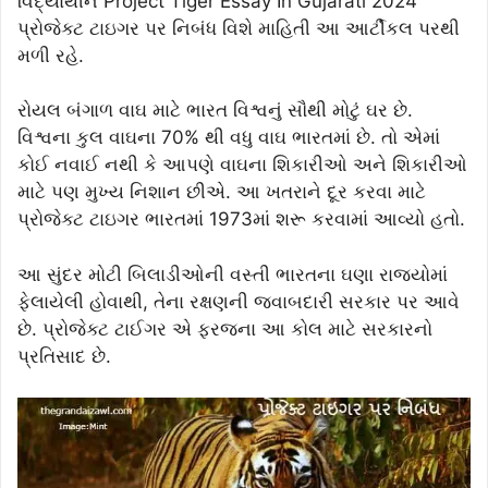
વિદ્યાર્થીને Project Tiger Essay In Gujarati 2024
પ્રોજેક્ટ ટાઇગર પર નિબંધ વિશે માહિતી આ આર્ટીકલ પરથી
મળી રહે.
રોયલ બંગાળ વાઘ માટે ભારત વિશ્વનું સૌથી મોટું ઘર છે.
વિશ્વના કુલ વાઘના 70% થી વધુ વાઘ ભારતમાં છે. તો એમાં
કોઈ નવાઈ નથી કે આપણે વાઘના શિકારીઓ અને શિકારીઓ
માટે પણ મુખ્ય નિશાન છીએ. આ ખતરાને દૂર કરવા માટે
પ્રોજેક્ટ ટાઇગર ભારતમાં 1973માં શરૂ કરવામાં આવ્યો હતો.
આ સુંદર મોટી બિલાડીઓની વસ્તી ભારતના ઘણા રાજ્યોમાં
ફેલાયેલી હોવાથી, તેના રક્ષણની જવાબદારી સરકાર પર આવે
છે. પ્રોજેક્ટ ટાઈગર એ ફરજના આ કોલ માટે સરકારનો
પ્રતિસાદ છે.