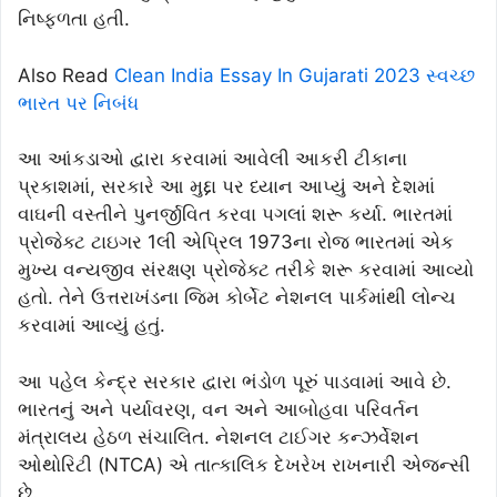
નિષ્ફળતા હતી.
Also Read
Clean India Essay In Gujarati 2023 સ્વચ્છ
ભારત પર નિબંધ
આ આંકડાઓ દ્વારા કરવામાં આવેલી આકરી ટીકાના
પ્રકાશમાં, સરકારે આ મુદ્દા પર ધ્યાન આપ્યું અને દેશમાં
વાઘની વસ્તીને પુનર્જીવિત કરવા પગલાં શરૂ કર્યા. ભારતમાં
પ્રોજેક્ટ ટાઇગર 1લી એપ્રિલ 1973ના રોજ ભારતમાં એક
મુખ્ય વન્યજીવ સંરક્ષણ પ્રોજેક્ટ તરીકે શરૂ કરવામાં આવ્યો
હતો. તેને ઉત્તરાખંડના જિમ કોર્બેટ નેશનલ પાર્કમાંથી લોન્ચ
કરવામાં આવ્યું હતું.
આ પહેલ કેન્દ્ર સરકાર દ્વારા ભંડોળ પૂરું પાડવામાં આવે છે.
ભારતનું અને પર્યાવરણ, વન અને આબોહવા પરિવર્તન
મંત્રાલય હેઠળ સંચાલિત. નેશનલ ટાઈગર કન્ઝર્વેશન
ઓથોરિટી (NTCA) એ તાત્કાલિક દેખરેખ રાખનારી એજન્સી
છે.