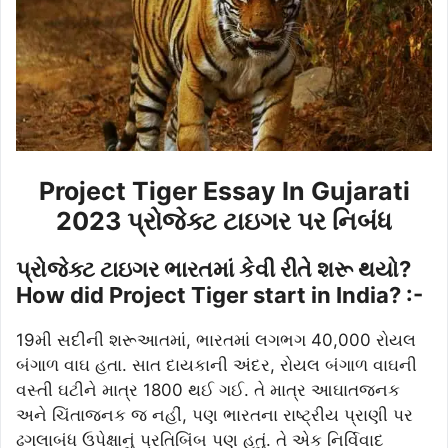
Project Tiger Essay In Gujarati
2023 પ્રોજેક્ટ ટાઇગર પર નિબંધ
પ્રોજેક્ટ ટાઇગર ભારતમાં કેવી રીતે શરૂ થયો?
How did Project Tiger start in India? :-
19મી સદીની શરૂઆતમાં, ભારતમાં લગભગ 40,000 રોયલ
બંગાળ વાઘ હતા. સાત દાયકાની અંદર, રોયલ બંગાળ વાઘની
વસ્તી ઘટીને માત્ર 1800 થઈ ગઈ. તે માત્ર આઘાતજનક
અને ચિંતાજનક જ નહીં, પણ ભારતના રાષ્ટ્રીય પ્રાણી પર
ઢગલાબંધ ઉપેક્ષાનું પ્રતિબિંબ પણ હતું. તે એક નિર્વિવાદ