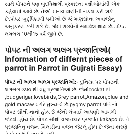
સાથે પોપટને પણ બુદ્ધિશાળી પ્રકારના પક્ષીઓમાંથી એક
કહેવામાં આવે છે. તેઓ માનવ વાણીની નકલ કરી શકે
છે.પોપટ બુદ્ધિશાળી પક્ષીઓ છે જે માણસોના અવાજોનું
અનુકરણ કરી શકે છે, જેમાં શબ્દોનો સમાવેશ થાય છે..પોપટ
લગભગ 10થી15 વર્ષ જીવે છે.
પોપટ ની અલગ અલગ પ્રજાતિઓ(
Information of differnt pieces of
parrot in Parrot in Gujrati Essay)
પોપટ ની અલગ અલગ પ્રજાતિઓ
:- દુનિયા પર પોપટની
લગભગ ૩૫૦ થી વધુ પ્રજાતિઓ છે. જેમાંcockatiel
,budgerigar,lovebirds,Grey parrot,Amazon,blue and
gold macaw વગેરે મુખ્યત્વે છે.pygmy parrot પતિ નો
પોપટ સૌથી નાનો હોય છે જેની લંબાઈ આપણી આંગળી
જેટલી હોય છે. પોપટ સૌથી વજનદાર પ્રજાતિ kakapo છે. તે
પ્રજાતિનું વજન બિલાડીના વજન જેટલું હોય છે જેના કારણે