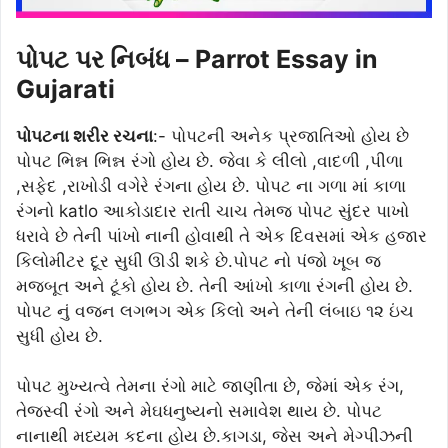
પોપટ પર નિબંધ – Parrot Essay in
Gujarati
પોપટના શરીર રચના
:- પોપટની અનેક પ્રજાતિઓ હોય છે
પોપટ ભિન્ન ભિન્ન રંગો હોય છે. જેવા કે લીલો ,વાદળી ,પીળા
,સફેદ ,રાખોડી વગેરે રંગના હોય છે. પોપટ ના ગળા માં કાળા
રંગનો katlo આકોડાદાર રાતી ચાચ તેમજ પોપટ સુંદર પાખો
ધરાવે છે તેની પાંખો નાની હોવાથી તે એક દિવસમાં એક હજાર
કિલોમીટર દૂર સુધી ઊડી શકે છે.પોપટ નો પંજો ખૂબ જ
મજબૂત અને ટૂંકો હોય છે. તેની આંખો કાળા રંગની હોય છે.
પોપટ નું વજન લગભગ એક કિલો અને તેની લંબાઇ ૧૨ ઇંચ
સુધી હોય છે.
પોપટ મુખ્યત્વે તેમના રંગો માટે જાણીતા છે, જેમાં એક રંગ,
તેજસ્વી રંગો અને મેઘધનુષ્યનો સમાવેશ થાય છે. પોપટ
નાનાથી મધ્યમ કદના હોય છે.કાગડા, જેસ અને મેગ્પીઝની