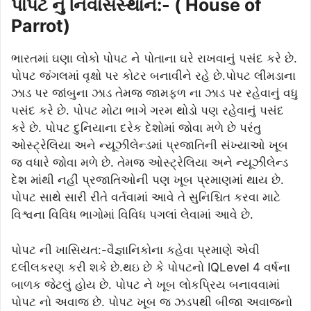
પોપટ નું નિવાસસ્થાન:- ( House of
Parrot)
ભારતમાં ઘણા લોકો પોપટ ને પોતાના ઘરે રાખવાનું પસંદ કરે છે.
પોપટ જંગલમાં વૃક્ષો પર કોટર બનાવીને રહે છે.પોપટ લીમડાના
ઝાડ પર જાંબુના ઝાડ તેમજ જામફળ ના ઝાડ પર રહેવાનું વધુ
પસંદ કરે છે. પોપટ મોટા ભાગે ગરમ થોડો પણ રહેવાનું પસંદ
કરે છે. પોપટ દુનિયાના દરેક દેશોમાં જોવા મળે છે પરંતુ
ઓસ્ટ્રેલિયા અને ન્યૂઝીલેન્ડમાં પ્રજાતિની સંખ્યાઓ ખૂબ
જ વધારે જોવા મળે છે. તેમજ ઓસ્ટ્રેલિયા અને ન્યૂઝીલેન્ડ
દેશ માંથી નહીં પ્રજાતિઓની પણ ખૂબ પ્રમાણમાં થાય છે.
પોપટ સાથે સારી રીતે વર્તવામાં આવે તે સુનિશ્ચિત કરવા માટે
વિશ્વના વિવિધ ભાગોમાં વિવિધ પગલાં લેવામાં આવે છે.
પોપટ ની ખાસિયત:-વૈજ્ઞાનિકોના કહેવા પ્રમાણે એવી
દલીલકરણ કરી શકે છે.થઇ છે કે પોપટનો IQLevel 4 વર્ષના
બાળક જેટલું હોય છે. પોપટ ને ખૂબ લોકપ્રિય બનાવવામાં
પોપટ નો અવાજ છે. પોપટ ખૂબ જ ઝડપથી બીજા અવાજનો