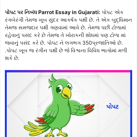
પોપટ પર નિબંધ Parrot Essay in Gujarati:
પોપટ એક
રંગબેરંગી તેમજ ખૂબ સુંદર આકર્ષક પક્ષી છે. તે એક બુદ્ધિમાન
તેમજ સમજદાર પક્ષી ગણવામાં આવે છે. તેમજ પછી ટોળામાં
રહેવાનું પસંદ કરે છે તેમજ તે ખોરાકની શોધમાં પણ ટોળા માં
જવાનું પસંદ કરે છે. પોપટ ને લગભગ 350પ્રજાતિઓ છે.
.પોપટ ખૂબ જ રંગીન પક્ષી છે જે વિશ્વના વિવિધ ભાગોમાં મળી
શકે છે.