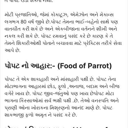
તે પોપટ ઉડી શકતો નથી.
મોટી પ્રજાતિઓ, જેમાં કોકાટૂઝ, એમેઝોન અને મેકાવ્સ
લગભગ 80 વર્ષ જીવે છે.પોપટ તેમના ભાઈ-બહેનો સાથે પણ
વાતચીત કરી શકે છે અને એકબીજાના વર્તનને શીખી અને
નકલ કરી શકે છે. પોપટ રમવાનું પસંદ કરે છે કારણ કે તે
તેમને શિકારીઓથી પોતાને બચાવવા માટે પ્રેક્ટિસ તરીકે સેવા
આપે છે.
પોપટ નો આહાર:- (Food of Parrot)
પોપટ તે એક શાકાહારી અને માંસાહારી પક્ષી છે. પોપટ તેના
મોટાભાગના આહારમાં છોડ, ફૂલો ,અનાજ, બદામ અને બીજ
વગેરે ખાય છે. પોપટ જીવ-જંતુઓ પણ ખાય છેપોપટ મોટા
ભાગના કિસ્સાઓમાં સર્વ ભક્ષી પક્ષી .છે. તેઓ વનસ્પતિ અને
પ્રાણી ઓના ખોરાકના મિશ્રણનો આનંદ માણે છે. પોપટ
શાકભાજી ફળો અમૃત ને પસંદ કરે છે.