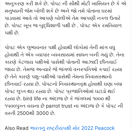
અનુકરણ કરી શકે છે. પોપટ ની સૌથી મોટી ખાસિયત છે કે એ
મનુષ્યની જેમ બોલી શકે છે અને જો તમે પોતાના ઘરમાં
પાડવામાં આવે તો આપણે બોલીએ તેમ આપણી નકલ ઉતારે
છે. પોપટ ખૂબ જ બુદ્ધિશાળી પક્ષી છે . પોપટ એક રમતિયાળ
પક્ષી છે.
પોપટ એક લુભાવનાર પક્ષી હોવાથી લોકોમાં તેની માંગ વધુ
હોવાથી તે એક વ્યાપાર વ્યવસાયમાં સાધન બની ગયું છે. તેના
કારણે કેટલાય પક્ષીઓ પાસેથી પોતાની આઝાદી છીનવાઈ
જાય છે. તેમજ અત્યારે જે જંગલો વનસ્પતિઓ કપાઈ રહ્યા
છે તેને કારણે પશુ-પક્ષીઓ પાસેથી તેમના નિવાસસ્થાનો
છીનવાઈ રહ્યા છે. પોપટનો નિવાસ્થાનવૃક્ષ હોવાથી ઘણા બધા
પોપટ લુપ્ત થઇ રહ્યા છે. પોપટ પ્રજાતિઓમાં ઘટાડો થઈ
રહ્યા છે. bird life ના અંદાજ છે કે જંગલમાં ૧૦૦૦ થી
૧૫૦૦પુખ્ત વયના છે parrot trust ના અંદાજ છે કે પોપટ ની
વસ્તી 2500થી 3000 છે.
Also Read
ભારતનું રાષ્ટ્રીયપક્ષી મોર 2022 Peacock