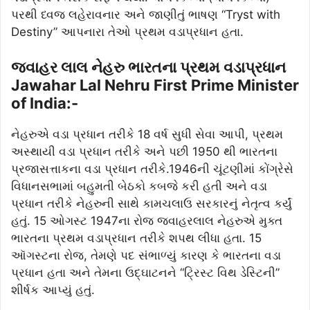
પરથી ધ્વજ લહેરાવનાર અને જાણીતું ભાષણ “Tryst with
Destiny” આપનારા તેઓ પ્રથમ વડાપ્રધાન હતા.
જવાહર લાલ નેહરુ ભારતના પ્રથમ વડાપ્રધાન
Jawahar Lal Nehru First Prime Minister
of India:-
નેહરુએ વડા પ્રધાન તરીકે 18 વર્ષ સુધી સેવા આપી, પ્રથમ
અસ્થાયી વડા પ્રધાન તરીકે અને પછી 1950 થી ભારતના
પ્રજાસત્તાકના વડા પ્રધાન તરીકે.1946ની ચૂંટણીમાં કોંગ્રેસે
વિધાનસભામાં બહુમતી બેઠકો કબજે કરી હતી અને વડા
પ્રધાન તરીકે નેહરુની સાથે કામચલાઉ સરકારનું નેતૃત્વ કર્યું
હતું. 15 ઓગસ્ટ 1947ના રોજ જવાહરલાલ નેહરુએ મુક્ત
ભારતના પ્રથમ વડાપ્રધાન તરીકે શપથ લીધા હતા. 15
ઑગસ્ટના રોજ, તેમણે પદ સંભાળ્યું કારણ કે ભારતના વડા
પ્રધાન હતા અને તેમના ઉદ્ઘાટનને “ટ્રિસ્ટ વિથ ડેસ્ટિની”
શીર્ષક આપ્યું હતું.