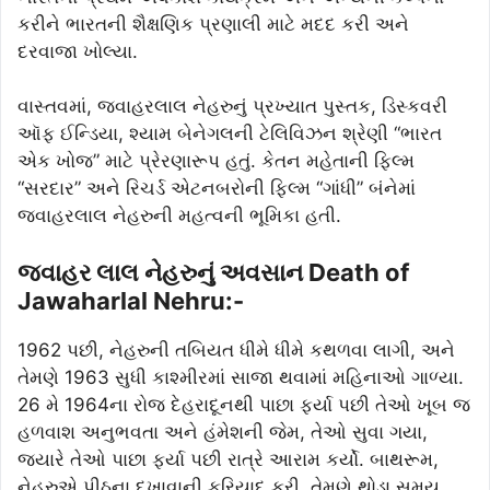
કરીને ભારતની શૈક્ષણિક પ્રણાલી માટે મદદ કરી અને
દરવાજા ખોલ્યા.
વાસ્તવમાં, જવાહરલાલ નેહરુનું પ્રખ્યાત પુસ્તક, ડિસ્કવરી
ઑફ ઈન્ડિયા, શ્યામ બેનેગલની ટેલિવિઝન શ્રેણી “ભારત
એક ખોજ” માટે પ્રેરણારૂપ હતું. કેતન મહેતાની ફિલ્મ
“સરદાર” અને રિચર્ડ એટનબરોની ફિલ્મ “ગાંધી” બંનેમાં
જવાહરલાલ નેહરુની મહત્વની ભૂમિકા હતી.
જવાહર લાલ નેહરુનું અવસાન Death of
Jawaharlal Nehru:-
1962 પછી, નેહરુની તબિયત ધીમે ધીમે કથળવા લાગી, અને
તેમણે 1963 સુધી કાશ્મીરમાં સાજા થવામાં મહિનાઓ ગાળ્યા.
26 મે 1964ના રોજ દેહરાદૂનથી પાછા ફર્યા પછી તેઓ ખૂબ જ
હળવાશ અનુભવતા અને હંમેશની જેમ, તેઓ સુવા ગયા,
જ્યારે તેઓ પાછા ફર્યા પછી રાત્રે આરામ કર્યો. બાથરૂમ,
નેહરુએ પીઠના દુખાવાની ફરિયાદ કરી. તેમણે થોડા સમય