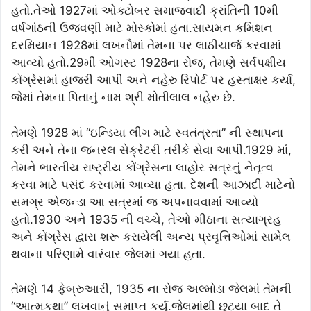
હતો.તેઓ 1927માં ઓક્ટોબર સમાજવાદી ક્રાંતિની 10મી
વર્ષગાંઠની ઉજવણી માટે મોસ્કોમાં હતા.સાયમન કમિશન
દરમિયાન 1928માં લખનૌમાં તેમના પર લાઠીચાર્જ કરવામાં
આવ્યો હતો.29મી ઓગસ્ટ 1928ના રોજ, તેમણે સર્વપક્ષીય
કોંગ્રેસમાં હાજરી આપી અને નહેરુ રિપોર્ટ પર હસ્તાક્ષર કર્યા,
જેમાં તેમના પિતાનું નામ શ્રી મોતીલાલ નહેરુ છે.
તેમણે 1928 માં “ઇન્ડિયા લીગ માટે સ્વતંત્રતા” ની સ્થાપના
કરી અને તેના જનરલ સેક્રેટરી તરીકે સેવા આપી.1929 માં,
તેમને ભારતીય રાષ્ટ્રીય કોંગ્રેસના લાહોર સત્રનું નેતૃત્વ
કરવા માટે પસંદ કરવામાં આવ્યા હતા. દેશની આઝાદી માટેનો
સમગ્ર એજન્ડા આ સત્રમાં જ અપનાવવામાં આવ્યો
હતો.1930 અને 1935 ની વચ્ચે, તેઓ મીઠાના સત્યાગ્રહ
અને કોંગ્રેસ દ્વારા શરૂ કરાયેલી અન્ય પ્રવૃત્તિઓમાં સામેલ
થવાના પરિણામે વારંવાર જેલમાં ગયા હતા.
તેમણે 14 ફેબ્રુઆરી, 1935 ના રોજ અલ્મોડા જેલમાં તેમની
“આત્મકથા” લખવાનું સમાપ્ત કર્યું.જેલમાંથી છૂટ્યા બાદ તે