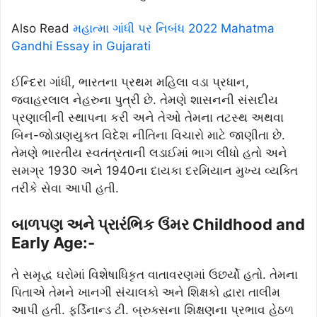
Also Read
મહાત્મા ગાંધી પર નિબંધ 2022 Mahatma
Gandhi Essay in Gujarati
ઈન્દિરા ગાંધી, ભારતના પ્રથમ મહિલા વડા પ્રધાન,
જવાહરલાલ નેહરુના પુત્રી છે. તેમણે શાસનની સંસદીય
પ્રણાલીની સ્થાપના કરી અને તેઓ તેમના તટસ્થ અથવા
બિન-જોડાણયુક્ત વિદેશ નીતિના વિચારો માટે જાણીતા છે.
તેમણે ભારતીય સ્વતંત્રતાની લડાઈમાં ભાગ લીધો હતો અને
સમગ્ર 1930 અને 1940ના દાયકા દરમિયાન મુખ્ય વ્યક્તિ
તરીકે સેવા આપી હતી.
બાળપણ અને પ્રારંભિક ઉંમર Childhood and
Early Age:-
તે સમૃદ્ધ ઘરોમાં વિશેષાધિકૃત વાતાવરણમાં ઉછર્યો હતો. તેમના
પિતાએ તેમને ખાનગી સંચાલકો અને શિક્ષકો દ્વારા તાલીમ
આપી હતી. ફર્ડિનાન્ડ ટી. બ્રુક્સના શિક્ષણના પ્રભાવ હેઠળ