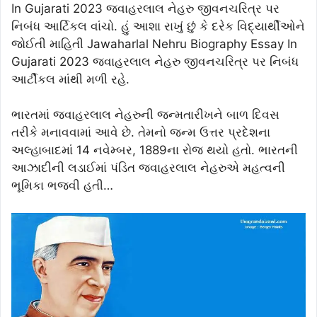
In Gujarati 2023 જવાહરલાલ નેહરુ જીવનચરિત્ર પર
નિબંધ આર્ટિકલ વાંચો. હું આશા રાખું છું કે દરેક વિદ્યાર્થીઓને
જોઈતી માહિતી Jawaharlal Nehru Biography Essay In
Gujarati 2023 જવાહરલાલ નેહરુ જીવનચરિત્ર પર નિબંધ
આર્ટીકલ માંથી મળી રહે.
ભારતમાં જવાહરલાલ નેહરુની જન્મતારીખને બાળ દિવસ
તરીકે મનાવવામાં આવે છે. તેમનો જન્મ ઉત્તર પ્રદેશના
અલ્હાબાદમાં 14 નવેમ્બર, 1889ના રોજ થયો હતો. ભારતની
આઝાદીની લડાઈમાં પંડિત જવાહરલાલ નેહરુએ મહત્વની
ભૂમિકા ભજવી હતી…