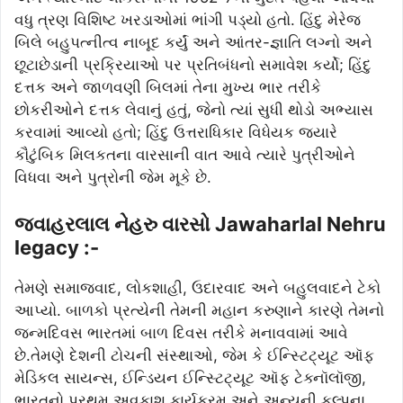
વધુ ત્રણ વિશિષ્ટ ખરડાઓમાં ભાંગી પડ્યો હતો. હિંદુ મેરેજ
બિલે બહુપત્નીત્વ નાબૂદ કર્યું અને આંતર-જ્ઞાતિ લગ્નો અને
છૂટાછેડાની પ્રક્રિયાઓ પર પ્રતિબંધનો સમાવેશ કર્યો; હિંદુ
દત્તક અને જાળવણી બિલમાં તેના મુખ્ય ભાર તરીકે
છોકરીઓને દત્તક લેવાનું હતું, જેનો ત્યાં સુધી થોડો અભ્યાસ
કરવામાં આવ્યો હતો; હિંદુ ઉત્તરાધિકાર વિધેયક જ્યારે
કૌટુંબિક મિલકતના વારસાની વાત આવે ત્યારે પુત્રીઓને
વિધવા અને પુત્રોની જેમ મૂકે છે.
જવાહરલાલ નેહરુ વારસો Jawaharlal Nehru
legacy :-
તેમણે સમાજવાદ, લોકશાહી, ઉદારવાદ અને બહુલવાદને ટેકો
આપ્યો. બાળકો પ્રત્યેની તેમની મહાન કરુણાને કારણે તેમનો
જન્મદિવસ ભારતમાં બાળ દિવસ તરીકે મનાવવામાં આવે
છે.તેમણે દેશની ટોચની સંસ્થાઓ, જેમ કે ઈન્સ્ટિટ્યૂટ ઑફ
મેડિકલ સાયન્સ, ઈન્ડિયન ઈન્સ્ટિટ્યૂટ ઑફ ટેક્નૉલૉજી,
ભારતનો પ્રથમ અવકાશ કાર્યક્રમ અને અન્યની કલ્પના