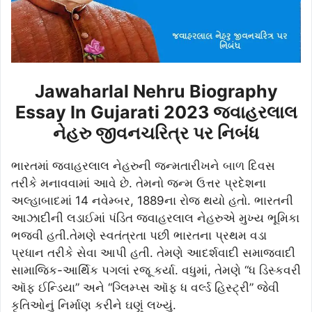
Jawaharlal Nehru Biography
Essay In Gujarati 2023 જવાહરલાલ
નેહરુ જીવનચરિત્ર પર નિબંધ
ભારતમાં જવાહરલાલ નેહરુની જન્મતારીખને બાળ દિવસ
તરીકે મનાવવામાં આવે છે. તેમનો જન્મ ઉત્તર પ્રદેશના
અલ્હાબાદમાં 14 નવેમ્બર, 1889ના રોજ થયો હતો. ભારતની
આઝાદીની લડાઈમાં પંડિત જવાહરલાલ નેહરુએ મુખ્ય ભૂમિકા
ભજવી હતી.તેમણે સ્વતંત્રતા પછી ભારતના પ્રથમ વડા
પ્રધાન તરીકે સેવા આપી હતી. તેમણે આદર્શવાદી સમાજવાદી
સામાજિક-આર્થિક પગલાં રજૂ કર્યા. વધુમાં, તેમણે “ધ ડિસ્કવરી
ઑફ ઈન્ડિયા” અને “ગ્લિમ્પ્સ ઑફ ધ વર્લ્ડ હિસ્ટ્રી” જેવી
કૃતિઓનું નિર્માણ કરીને ઘણું લખ્યું.