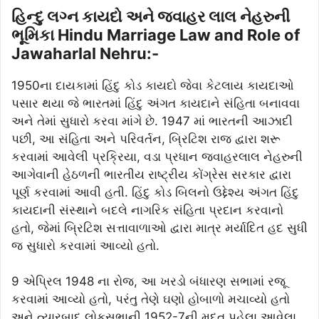
હિન્દુ લગ્ન કાયદો અને જવાહર લાલ નેહરુની
ભૂમિકા Hindu Marriage Law and Role of
Jawaharlal Nehru:-
1950ના દાયકામાં હિંદુ કોડ કાયદો જેવા કેટલાય કાયદાઓ
પસાર થયા જે ભારતમાં હિંદુ અંગત કાયદાને સંહિતા બનાવવા
અને તેમાં સુધારો કરવા માંગે છે. 1947 માં ભારતની આઝાદી
પછી, આ સંહિતા અને પરિવર્તન, બ્રિટિશ રાજ દ્વારા શરૂ
કરવામાં આવેલી પ્રક્રિયા, વડા પ્રધાન જવાહરલાલ નેહરુની
આગેવાની હેઠળની ભારતીય રાષ્ટ્રીય કોંગ્રેસ સરકાર દ્વારા
પૂર્ણ કરવામાં આવી હતી. હિંદુ કોડ બિલનો ઉદ્દેશ્ય અંગત હિંદુ
કાયદાની સંસ્થાને બદલે નાગરિક સંહિતા પ્રદાન કરવાનો
હતો, જેમાં બ્રિટિશ સત્તાવાળાઓ દ્વારા માત્ર મર્યાદિત હદ સુધી
જ સુધારો કરવામાં આવ્યો હતો.
9 એપ્રિલ 1948 ના રોજ, આ ખરડો બંધારણ સભામાં રજૂ
કરવામાં આવ્યો હતો, પરંતુ તેણે ઘણો હોબાળો મચાવ્યો હતો
અને ત્યારબાદ લોકસભાની 1952-7ની મુદત પહેલા આવેલા