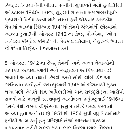
સ્વિટ્ઝર્લેન્ડમાં તેની બીમાર પત્નીની મુલાકાતે ગયો હતો.31મી
ઑક્ટોબર 1940ના રોજ, યુદ્ધમાં ભારતના બળજબરીપૂર્વક
પ્રવેશનો વિરોધ કરવા માટે, તેમને ફરી એકવાર કસ્ટડીમાં
લેવામાં આવ્યા.ડિસેમ્બર 1941માં તેમને જેલમાંથી છોડવામાં
આવ્યા હતા.7મી ઓગસ્ટ 1942 ના રોજ, બોમ્બેમાં, “ઓલ
ઈન્ડિયા કોંગ્રેસ કમિટિ” ની બેઠક દરમિયાન, નેહરુએ “ભારત
છોડો” ના નિર્ણયની દરખાસ્ત કરી.
8 ઓગસ્ટ, 1942 ના રોજ, તેમની અને અન્ય નેતાઓની
ધરપકડ કરવામાં આવી અને અહમદનગર કિલ્લામાં લઈ
જવામાં આવ્યા. તેમની છેલ્લી અને સૌથી લાંબી કેદ આ
દરમિયાન થઈ હતી.જાન્યુઆરી 1945 માં જેલમાંથી મુક્ત
થયા પછી, તેમણે INA અધિકારીઓ અને રાજદ્રોહના આરોપી
સભ્યો માટે કાનૂની સંરક્ષણનું આયોજન કર્યું.જુલાઈ 1946માં
તેમને 4થી વખત કોંગ્રેસના પ્રમુખ તરીકે પસંદ કરવામાં
આવ્યા હતા અને તેમણે 1951 થી 1954 સુધી વધુ 3 ટર્મ માટે
ફરીથી આમ કર્યું હતું.પરિણામે તેઓ ભારતના પ્રથમ
વડાપ્રધાન તરીકે સફળ થયા. લાલ કિલ્લા (લાલ કિલ્લા)