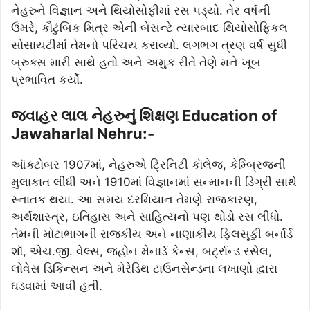
નેહરુને વિજ્ઞાન અને થિયોસોફીમાં રસ પડ્યો. તેર વર્ષની
ઉંમરે, કૌટુંબિક મિત્ર એની બેસન્ટે ત્યારબાદ થિયોસોફિકલ
સોસાયટીમાં તેમનો પરિચય કરાવ્યો. લગભગ ત્રણ વર્ષ સુધી
બ્રુક્સ મારી સાથે હતો અને અમુક રીતે તેણે મને ખૂબ
પ્રભાવિત કર્યો.
જવાહર લાલ નેહરુનું શિક્ષણ Education of
Jawaharlal Nehru:-
ઑક્ટોબર 1907માં, નેહરુએ ટ્રિનિટી કૉલેજ, કેમ્બ્રિજની
મુલાકાત લીધી અને 1910માં વિજ્ઞાનમાં સન્માનની ડિગ્રી સાથે
સ્નાતક થયા. આ સમય દરમિયાન તેમણે રાજકારણ,
અર્થશાસ્ત્ર, ઇતિહાસ અને સાહિત્યનો પણ થોડો રસ લીધો.
તેમની મોટાભાગની રાજકીય અને નાણાકીય ફિલસૂફી બર્નાર્ડ
શૉ, એચ.જી. વેલ્સ, જ્હોન મેનાર્ડ કેન્સ, બર્ટ્રાન્ડ રસેલ,
લોવેસ ડિકિન્સન અને મેરેડિથ ટાઉનસેન્ડના લખાણો દ્વારા
ઘડવામાં આવી હતી.