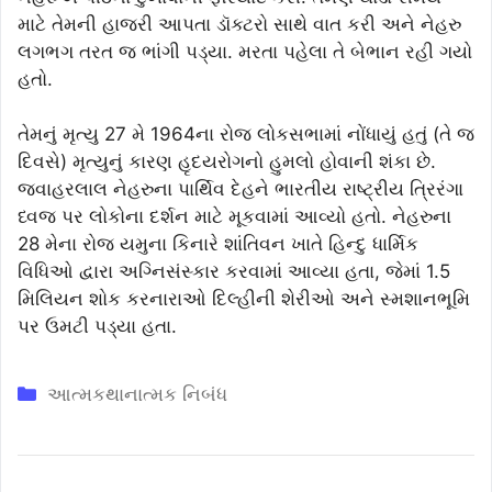
માટે તેમની હાજરી આપતા ડૉક્ટરો સાથે વાત કરી અને નેહરુ
લગભગ તરત જ ભાંગી પડ્યા. મરતા પહેલા તે બેભાન રહી ગયો
હતો.
તેમનું મૃત્યુ 27 મે 1964ના રોજ લોકસભામાં નોંધાયું હતું (તે જ
દિવસે) મૃત્યુનું કારણ હૃદયરોગનો હુમલો હોવાની શંકા છે.
જવાહરલાલ નેહરુના પાર્થિવ દેહને ભારતીય રાષ્ટ્રીય ત્રિરંગા
ધ્વજ પર લોકોના દર્શન માટે મૂકવામાં આવ્યો હતો. નેહરુના
28 મેના રોજ યમુના કિનારે શાંતિવન ખાતે હિન્દુ ધાર્મિક
વિધિઓ દ્વારા અગ્નિસંસ્કાર કરવામાં આવ્યા હતા, જેમાં 1.5
મિલિયન શોક કરનારાઓ દિલ્હીની શેરીઓ અને સ્મશાનભૂમિ
પર ઉમટી પડ્યા હતા.
Categories
આત્મકથાનાત્મક નિબંધ