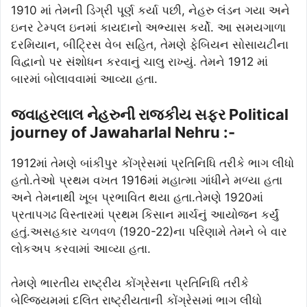
1910 માં તેમની ડિગ્રી પૂર્ણ કર્યા પછી, નેહરુ લંડન ગયા અને
ઇનર ટેમ્પલ ઇનમાં કાયદાનો અભ્યાસ કર્યો. આ સમયગાળા
દરમિયાન, બીટ્રિસ વેબ સહિત, તેમણે ફેબિયન સોસાયટીના
વિદ્વાનો પર સંશોધન કરવાનું ચાલુ રાખ્યું. તેમને 1912 માં
બારમાં બોલાવવામાં આવ્યા હતા.
જવાહરલાલ નેહરુની રાજકીય સફર Political
journey of Jawaharlal Nehru :-
1912માં તેમણે બાંકીપુર કોંગ્રેસમાં પ્રતિનિધિ તરીકે ભાગ લીધો
હતો.તેઓ પ્રથમ વખત 1916માં મહાત્મા ગાંધીને મળ્યા હતા
અને તેમનાથી ખૂબ પ્રભાવિત થયા હતા.તેમણે 1920માં
પ્રતાપગઢ વિસ્તારમાં પ્રથમ કિસાન માર્ચનું આયોજન કર્યું
હતું.અસહકાર ચળવળ (1920-22)ના પરિણામે તેમને બે વાર
લોકઅપ કરવામાં આવ્યા હતા.
તેમણે ભારતીય રાષ્ટ્રીય કોંગ્રેસના પ્રતિનિધિ તરીકે
બેલ્જિયમમાં દલિત રાષ્ટ્રીયતાની કોંગ્રેસમાં ભાગ લીધો