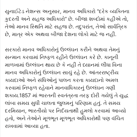
યુનાઈટેડ નેશન્સ અનુસાર, માનવ અધિકારો “દરેક વ્યક્તિના
કુદરતી અને સહજ અધિકારો” છે. બીજા શબ્દોમાં કહીએ તો,
તેઓ માનવ સ્થિતિ માટે સહજ છે. તદુપરાંત, તેઓ સાર્વત્રિક
છે, માત્ર એક અથવા બીજા દેશના લોકો માટે જ નહીં.
સરકારો માનવ અધિકારોનું ઉલ્લંઘન કરીને અથવા તેમનું
સન્માન કરવામાં નિષ્ફળ રહીને ઉલ્લંઘન કરે છે. કાનૂની
માળખામાં ઉલ્લંઘન થાય છે કે નહીં તે ધ્યાનમાં લીધા વિના
માનવ અધિકારોનું ઉલ્લંઘન સાચું રહે છે. આંતરરાષ્ટ્રીય
કાયદાઓ અને સંધિઓનું પાલન કરતા કાયદાનો અમલ
કરવામાં નિષ્ફળ રહેવાને માનવાધિકારનું ઉલ્લંઘન ગણી
શકાય.1857 માં ભારતની સ્વતંત્રતા તરફ દોરી ગયેલું તે યુદ્ધ
લાંબા સમય સુધી ચાલતા જુલમનું પરિણામ હતું. તે સમય
દરમિયાન, ભારતીયો પર નિર્દયતાથી હુમલો કરવામાં આવ્યો
હતો, અને તેઓને મૂળભૂત મૂળભૂત અધિકારોથી પણ વંચિત
રાખવામાં આવ્યા હતા.