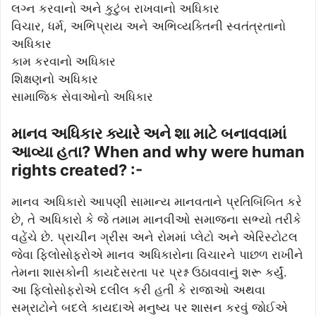
લગ્ન કરવાનો અને કુટુંબ રાખવાનો અધિકાર
વિચાર, ધર્મ, અભિપ્રાય અને અભિવ્યક્તિની સ્વતંત્રતાનો
અધિકાર
કામ કરવાનો અધિકાર
શિક્ષણનો અધિકાર
સામાજિક સેવાઓનો અધિકાર
માનવ અધિકાર ક્યારે અને શા માટે બનાવવામાં
આવ્યા હતા? When and why were human
rights created? :-
માનવ અધિકારો આપણી સામાન્ય માનવતાને પ્રતિબિંબિત કરે
છે, તે અધિકારો કે જે તમામ માનવીઓ સમાજના સભ્યો તરીકે
વહેંચે છે. પ્રાચીન ગ્રીસ અને રોમમાં પ્લેટો અને એરિસ્ટોટલ
જેવા ફિલોસોફરોએ માનવ અધિકારોના વિચારને પાછળ રાખીને
તેમના શાસકોની કાયદેસરતા પર પ્રશ્ન ઉઠાવવાનું શરૂ કર્યું.
આ ફિલોસોફરોએ દલીલ કરી હતી કે રાજાઓ અથવા
સમ્રાટોને બદલે કાયદાએ મનુષ્ય પર શાસન કરવું જોઈએ