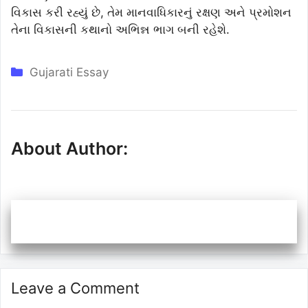
વિકાસ કરી રહ્યું છે, તેમ માનવાધિકારનું રક્ષણ અને પ્રમોશન
તેના વિકાસની કથાનો અભિન્ન ભાગ બની રહેશે.
Categories
Gujarati Essay
About Author:
Leave a Comment