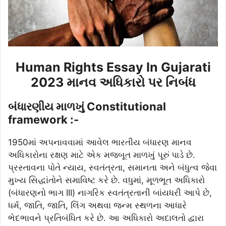
Human Rights Essay In Gujarati
2023 માનવ અધિકારો પર નિબંધ
બંધારણીય માળખું Constitutional
framework :-
1950માં અપનાવવામાં આવેલ ભારતીય બંધારણ માનવ
અધિકારોના રક્ષણ માટે એક મજબૂત માળખું પૂરું પાડે છે.
પ્રસ્તાવના પોતે ન્યાય, સ્વતંત્રતા, સમાનતા અને બંધુત્વ જેવા
મુખ્ય સિદ્ધાંતોને સમાવિષ્ટ કરે છે. વધુમાં, મૂળભૂત અધિકારો
(બંધારણનો ભાગ III) નાગરિક સ્વતંત્રતાની બાંયધરી આપે છે,
ધર્મ, જાતિ, જાતિ, લિંગ અથવા જન્મ સ્થળના આધારે
ભેદભાવને પ્રતિબંધિત કરે છે. આ અધિકારો અદાલતો દ્વારા