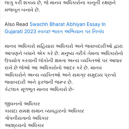
લાગુ કરી શકાય છે, જે માનવ અધિકારોના કાનૂની રક્ષણને
મજબૂત બનાવે છે.
Also Read
Swachh Bharat Abhiyan Essay In
Gujarati 2023 સ્વચ્છ ભારત અભિયાન પર નિબંધ
માનવ અધિકારો સહિયારા અધિકારો અને જવાબદારીઓ દ્વારા
આપણને બધાને એક કરે છે. મનુષ્ય તરીકે તેમના અધિકારોનો
ઉપયોગ કરવાની લોકોની ક્ષમતા અન્ય વ્યક્તિઓ પર આધાર
રાખે છે જેઓ આ અધિકારોનો આદર કરે છે. માનવ
અધિકારોને અન્ય વ્યક્તિઓ અને સમગ્ર સમુદાય પ્રત્યે
જવાબદારી અને ફરજની જરૂર છે.
કેટલાક મૂળભૂત માનવ અધિકારો છે-
જીવનનો અધિકાર
કાયદા સમક્ષ સમાન વ્યવહારનો અધિકાર
ગોપનીયતાનો અધિકાર
આશ્રયનો અધિકાર