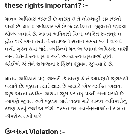
these rights important? :-
માનવ અધિકારો જરૂરી છે કારણ કે તે લોકશાહી સમાજનો
પાયો છે. માનવ અધિકાર એ છે જે વ્યક્તિના જીવનને જીવવા
યોગ્ય બનાવે છે. માનવ અધિકારો વિના, વ્યક્તિ સ્વતંત્ર ન
હોઈ શકે અને તેથી, તે સમાજનો સમાન સભ્ય બની શકતો
નથી. મુક્ત થવા માટે, વ્યક્તિને મત આપવાનો અધિકાર, વાણી
અને ધર્મની સ્વતંત્રતા અને અન્ય સ્વતંત્રતાઓ હોવી
જોઈએ જે તેને સમાજમાં સક્રિય જીવન જીવવા દે છે.
માનવ અધિકારો પણ જરૂરી છે કારણ કે તે આપણને જુલમથી
બચાવે છે. જુલમ ત્યારે થાય છે જ્યારે એક વ્યક્તિ અથવા
જૂથ અન્ય વ્યક્તિ અથવા જૂથ પર વધુ પડતી સત્તા ધરાવે છે.
આપણે જુલમ અને જુલમ સામે લડવા માટે માનવ અધિકારોનું
રક્ષણ કરવું જોઈએ જેથી દરેકને આ સ્વતંત્રતાઓની સમાન
ઍક્સેસ મળી શકે.
ઉલ્લંઘન Violation :-