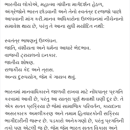
ભારતીય લોકોએ, મહાત્મા ગાંધીના માર્ગદર્શન હેઠળ,
અંગ્રેજોને ભારત છોડવાની અને તેનો સ્વતંત્ર દરજ્જો પાછો
આપવાની માંગ કરી.માનવ અધિકારોના ઉલ્લંઘનમાં નીચેનાનો
સમાવેશ થાય છે, પરંતુ તે આના સુધી મર્યાદિત નથી:
સ્વતંત્ર ભાષણનું ઉલ્લંઘન.
જાતિ, વંશીયતા અને ધર્મના આધારે ભેદભાવ.
વાજબી ટ્રાયલનો ઇનકાર.
જાતીય શોષણ.
રાજકીય કેદ અને ત્રાસ.
અન્ય દુરુપયોગ, જેમ કે ગાયબ થવું.
ભારતમાં માનવાધિકારને જાળવી રાખવા માટે નોંધપાત્ર પ્રગતિ
કરવામાં આવી છે, પરંતુ આ યાત્રા પૂર્ણ થવાથી ઘણી દૂર છે. તે
એક સતત પ્રક્રિયા છે જેમાં સામાજિક પરિવર્તન, કાયદાના
અસરકારક અમલીકરણ અને તમામ હિતધારકોની સક્રિય
ભાગીદારીની જરૂર છે. પડકારો અનેકગણો છે, પરંતુ પ્રગતિની
તકો પણ એટલી જ છે. જેમ જેમ ભારત સતત વિકાસ અને