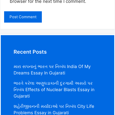
browser for the next time I comment.
Recent Posts
મારા સપનાનું ભારત પર નિબંધ India Of My
Dreams Essay In Gujarati
ભારતે કરેલા અણુધડાકાની દુરગામી અસરો પર
નિબંધ Effects of Nuclear Blasts Essay in
Gujarati
શહેરીજીવનની મર્યાદાઓ પર નિબંધ City Life
Problems Essay in Gujarati