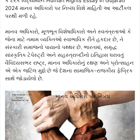
કે દરેક વિદ્યાર્થીને Human Rights Essay In Gujarati
2024 માનવ અધિકારો પર નિબંધ વિશે માહિતી આ આર્ટીકલ
પરથી મળી રહે.
માનવ અધિકારો, મૂળભૂત વિશેષાધિકારો અને સ્વતંત્રતાઓ કે
જેના માટે તમામ વ્યક્તિઓ સ્વાભાવિક રીતે હકદાર છે, તે
સંસ્કારી સમાજનો પાયાનો પથ્થર છે. ભારતમાં, સમૃદ્ધ
સાંસ્કૃતિક ટેપેસ્ટ્રી અને સહસ્ત્રાબ્દીનો ઇતિહાસ ધરાવતું
વૈવિધ્યસભર રાષ્ટ્ર, માનવ અધિકારોનું રક્ષણ અને પ્રોત્સાહન
એ એક જટિલ મુદ્દો છે જે દેશના સામાજિક-રાજકીય ફેબ્રિક
સાથે જોડાયેલો છે.