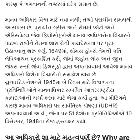
કારણ કે ભગવાનની નજરમાં દરેક સમાન છે.
માનવ અધિકાર વિશ્વ માટે નવા નથી; તેઓ પ્રાચીન સમયથી
આસપાસ છે. પ્રાચીન ગ્રીસ અને રોમમાં પ્લેટો અને
એરિસ્ટોટલ જેવા ફિલોસોફરોએ માનવ અધિકારોના વિચારને
પાછળ રાખીને તેમના શાસકોની કાયદેસરતા પર પ્રશ્ન
ઉઠાવવાનું શરૂ કર્યું. 1649માં, થોમસ હોબ્સે તેમની કૃતિ
લેવિઆથન પ્રકાશિત કરી, જેમાં જ્હોન લોક અને જીન-
જેક્સ રૂસો જેવા ફિલસૂફો દ્વારા અપનાવવામાં આવેલા માનવ
અધિકારો વિશેના વિચારોનો સમાવેશ થાય છે.
યુનાઈટેડ નેશન્સે 1945માં બે દિવસ માટે વિશ્વભરના
પ્રતિનિધિઓને માનવાધિકાર સંબંધિત આંતરરાષ્ટ્રીય
કાયદાઓની ચર્ચા કરવા માટે ભેગા કર્યા હતા. આ મીટિંગને
કારણે માનવ અધિકારો પર સાર્વત્રિક ઘોષણા (UDHR)
અપનાવવામાં આવી, જેના પર 51 દેશોના પ્રતિનિધિઓએ 10
ડિસેમ્બર, 1948ના રોજ હસ્તાક્ષર કર્યા.
આ અધિકારો શા માટે મહત્વપૂર્ણ છે? Why are