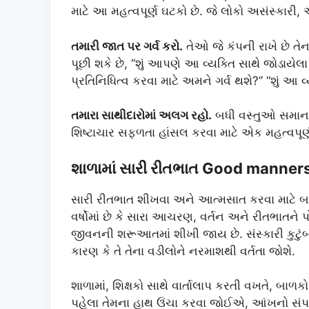
માટે આ મહત્વપૂર્ણ ઘટકો છે. જે લોકો અસંસ્કારી
તમારી જાત પર ગર્વ કરો.
તેઓ જે કંપની રાખે છે તેના 
પૂછી શકે છે, “શું આપણે આ વ્યક્તિ સાથે જોડાયેલા
પ્રતિનિધિત્વ કરવા માટે અમને ગર્વ થશે?” “શું આ વ
તમારા સાથીદારોમાં અલગ રહો.
બધી વસ્તુઓ સમાન 
શિષ્ટાચાર સફળતા હાંસલ કરવા માટે એક મહત્વપૂર
શાળામાં સારી રીતભાત Good manners
સારી રીતભાત શીખવા અને આત્મસાત કરવા માટે બા
વર્ષોમાં છે કે સારા આચરણ, વર્તન અને રીતભાતને 
જીવનની શરૂઆતમાં શીખી જાય છે. સંસ્કારી કુટુ
કારણ કે તે તેના વડીલોને નરમાશથી વર્તતા જોશે.
શાળામાં, શિક્ષકો સાથે વાર્તાલાપ કરતી વખતે, બા
પહેલા તેમના હાથ ઉંચા કરવા જોઈએ, આંખનો સંપ