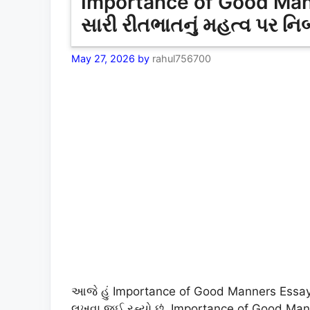
Importance of Good Mann
સારી રીતભાતનું મહત્વ પર નિ
May 27, 2026
by
rahul756700
આજે હું Importance of Good Manners Essay I
લખવા જઈ રહ્યો છું. Importance of Good Mann