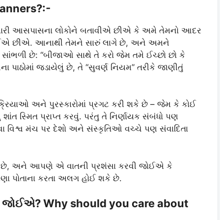
manners?:-
અમારી આસપાસના લોકોને બતાવીએ છીએ કે અમે તેમનો આદર
 છીએ. આનાથી તેમને સારું લાગે છે, અને અમને
ંભળી છે: “બીજાઓ સાથે તે કરો જેમ તમે ઈચ્છો છો કે
ોમાં જડાયેલું છે, તે “સુવર્ણ નિયમ” તરીકે જાણીતું
્રિયાઓ અને પુરસ્કારોમાં પ્રગટ કરી શકે છે – જેમ કે કોઈ
ાંત સ્મિત પ્રાપ્ત કરવું. પરંતુ તે નિર્ણાયક સંબંધો પણ
વિશ્વ મંચ પર દેશો અને સંસ્કૃતિઓ વચ્ચે પણ સંવાદિતા
 છે, અને આપણે એ વાતની પ્રશંસા કરવી જોઈએ કે
ા પોતાના કરતા અલગ હોઈ શકે છે.
લેવી જોઈએ? Why should you care about