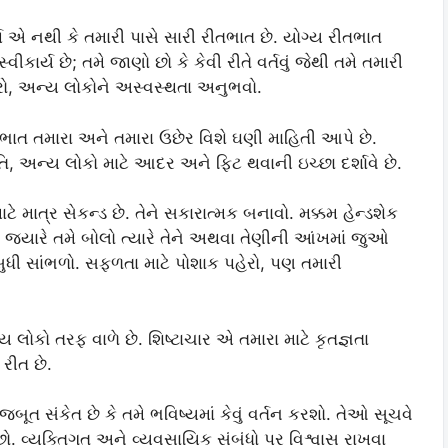
્થ એ નથી કે તમારી પાસે સારી રીતભાત છે. યોગ્ય રીતભાત
વીકાર્ય છે; તમે જાણો છો કે કેવી રીતે વર્તવું જેથી તમે તમારી
 અન્ય લોકોને અસ્વસ્થતા અનુભવો.
ભાત તમારા અને તમારા ઉછેર વિશે ઘણી માહિતી આપે છે.
ૃતિ, અન્ય લોકો માટે આદર અને ફિટ થવાની ઇચ્છા દર્શાવે છે.
ે માત્ર સેકન્ડ છે. તેને સકારાત્મક બનાવો. મક્કમ હેન્ડશેક
 જ્યારે તમે બોલો ત્યારે તેને અથવા તેણીની આંખમાં જુઓ
ુધી સાંભળો. સફળતા માટે પોશાક પહેરો, પણ તમારી
 લોકો તરફ વાળે છે. શિષ્ટાચાર એ તમારા માટે કૃતજ્ઞતા
 રીત છે.
ત સંકેત છે કે તમે ભવિષ્યમાં કેવું વર્તન કરશો. તેઓ સૂચવે
થ છો. વ્યક્તિગત અને વ્યવસાયિક સંબંધો પર વિશ્વાસ રાખવા