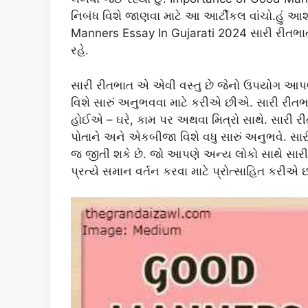
નિબંધ વિશે જાણવા માટે આ આર્ટીકલ વાંચો.હું આશા 
Manners Essay In Gujarati 2024 સારી રીતભાત
રહે.
સારી રીતભાત એ એવી વસ્તુ છે જેનો ઉપયોગ આપણ
વિશે સારું અનુભવવા માટે કરીએ છીએ. સારી રીતભ
હોઈએ – ઘરે, કામ પર અથવા મિત્રો સાથે. સારી રી
પોતાને અને એકબીજા વિશે વધુ સારું અનુભવે. સ
જ જીતી શકે છે. જો આપણે અન્ય લોકો સાથે સાર
પ્રત્યે સમાન વર્તન કરવા માટે પ્રોત્સાહિત કરીએ