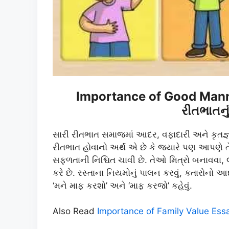
Importance of Good Manne
રીતભાતનુ
સારી રીતભાત સમાજમાં આદર, વફાદારી અને કૃતજ્ઞત
રીતભાત હોવાનો અર્થ એ છે કે જ્યારે પણ આપણે તે
સફળતાની નિશ્ચિત ચાવી છે. તેઓ મિત્રો બનાવવા, 
કરે છે. રસ્તાના નિયમોનું પાલન કરવું, કતારોનો
‘મને માફ કરશો’ અને ‘માફ કરજો’ કહેવું.
Also Read
Importance of Family Value Essay 