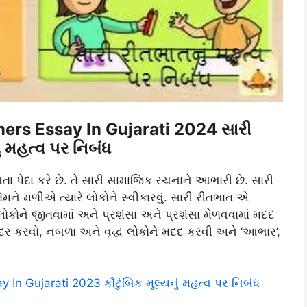
rs Essay In Gujarati 2024 સારી
ં મહત્વ પર નિબંધ
ા પેદા કરે છે. તે સારી સામાજિક રચનાને આભારી છે. સારી
મને મળીએ ત્યારે લોકોને સ્વીકારવું. સારી રીતભાત એ
લોકોને જીતવામાં અને પ્રશંસા અને પ્રશંસા મેળવવામાં મદદ
 આદર કરવો, નબળા અને વૃદ્ધ લોકોને મદદ કરવી અને ‘આભાર’,
In Gujarati 2023 કૌટુંબિક મૂલ્યનું મહત્વ પર નિબંધ