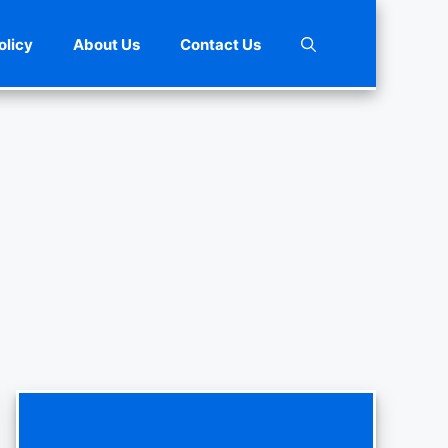
olicy
About Us
Contact Us