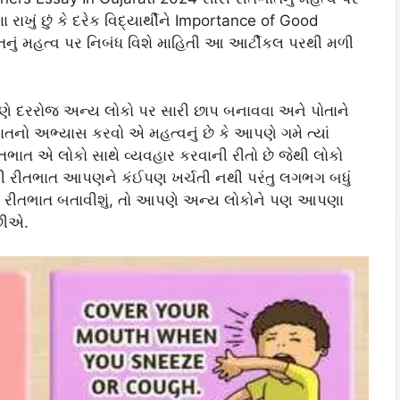
રાખું છું કે દરેક વિદ્યાર્થીને Importance of Good
નું મહત્વ પર નિબંધ વિશે માહિતી આ આર્ટીકલ પરથી મળી
ે દરરોજ અન્ય લોકો પર સારી છાપ બનાવવા અને પોતાને
ાતનો અભ્યાસ કરવો એ મહત્વનું છે કે આપણે ગમે ત્યાં
તભાત એ લોકો સાથે વ્યવહાર કરવાની રીતો છે જેથી લોકો
ારી રીતભાત આપણને કંઈપણ ખર્ચતી નથી પરંતુ લગભગ બધું
ી રીતભાત બતાવીશું, તો આપણે અન્ય લોકોને પણ આપણા
 છીએ.