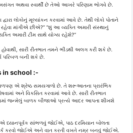
, અસંગત અથવા સ્વાર્થી છે તેઓ આખરે પરિણામ ભોગવે છે.
દ્વારા લોકોનું મૂલ્યાંકન કરવામાં આવે છે. તેથી લોકો પોતાને
 રહેવા માંગીએ છીએ?” “શું આ વ્યક્તિ અમારી સંસ્થાનું
્યક્તિ અમારી ટીમ સાથે યોગ્ય રહેશે?”
હોવાથી, સારી રીતભાત તમને ભીડથી અલગ કરી શકે છે.
્ણ પરિબળ બની શકે છે.
 in school :-
ળપણ એ શ્રેષ્ઠ સમયગાળો છે. તે શરૂઆતના પ્રારંભિક
પોષવામાં અને વિકસિત કરવામાં આવે છે. સારી રીતભાત
ંબમાં જન્મેલું બાળક બીજાઓ પ્રત્યે આદર આપતા શીખશે
ળકોએ ધ્યાનપૂર્વક સાંભળવું જોઈએ, પાઠ દરમિયાન બોલતા
ર્ક કરવો જોઈએ અને વાત કરતી વખતે નમ્ર બનવું જોઈએ.