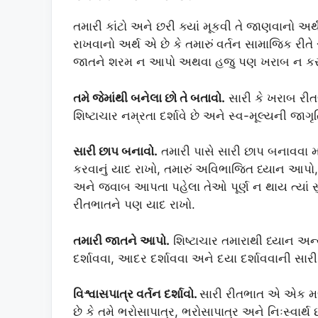
તમારી કાંટો અને છરી ક્યાં મૂકવી તે જાણવાનો અર
રાખવાનો અર્થ એ છે કે તમારું વર્તન સામાજિક રીતે સ્
જાતને શરમ ન આપો અથવા હજુ પણ ખરાબ ન કરો,
તમે જેમાંથી બનેલા છો તે બતાવો.
સારી કે ખરાબ રીત
શિષ્ટાચાર નમ્રતા દર્શાવે છે અને સ્વ-મૂલ્યની જાગ
સારી છાપ બનાવો.
તમારી પાસે સારી છાપ બનાવવા માટ
કરવાનું યાદ રાખો, તમારું અવિભાજિત ધ્યાન આપો,
અને જવાબ આપતા પહેલા તેઓ પૂર્ણ ન થાય ત્યાં સ
રીતભાતને પણ યાદ રાખો.
તમારી જાતને આપો.
શિષ્ટાચાર તમારાથી ધ્યાન અન્ય
દર્શાવવા, આદર દર્શાવવા અને દયા દર્શાવવાની સારી
વિશ્વાસપાત્ર વર્તન દર્શાવો.
સારી રીતભાત એ એક મજબૂ
છે કે તમે ભરોસાપાત્ર, ભરોસાપાત્ર અને નિઃસ્વાર્