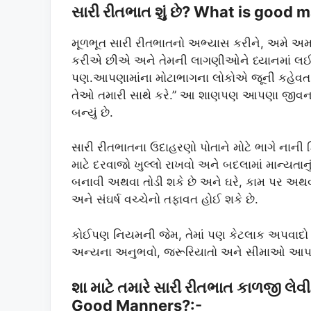
સારી રીતભાત શું છે? What is good 
મૂળભૂત સારી રીતભાતનો અભ્યાસ કરીને, અમે 
કરીએ છીએ અને તેમની લાગણીઓને ધ્યાનમાં લઈએ
પણ.આપણામાંના મોટાભાગના લોકોએ જૂની કહેવત સા
તેઓ તમારી સાથે કરે.” આ શાણપણ આપણા જીવનના પાઠ
બન્યું છે.
સારી રીતભાતના ઉદાહરણો પોતાને મોટે ભાગે નાની ક
માટે દરવાજો ખુલ્લો રાખવો અને બદલામાં માન્યતાનું શ
બનાવી અથવા તોડી શકે છે અને ઘરે, કામ પર અથવા 
અને સંઘર્ષ વચ્ચેનો તફાવત હોઈ શકે છે.
કોઈપણ નિયમની જેમ, તેમાં પણ કેટલાક અપવાદો
અન્યના અનુભવો, જરૂરિયાતો અને સીમાઓ આપણ
શા માટે તમારે સારી રીતભાત કાળજી 
Good Manners?:-