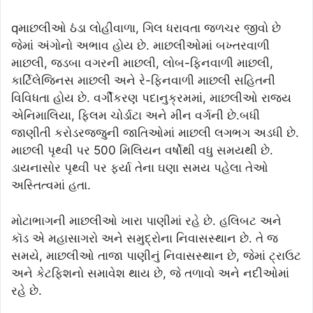
qમાછલીઓ ઠંડા લોહીવાળા, ગિલ ધરાવતા જળચર જીવો છે
જેમાં અંગોનો અભાવ હોય છે. માછલીઓમાં બખ્તરવાળી
માછલી, જડબા વગરની માછલી, લોબ-ફિનવાળી માછલી,
કાર્ટિલેજિનસ માછલી અને રે-ફિનવાળી માછલી સહિતની
વિવિધતા હોય છે. વર્ગીકરણ પદાનુક્રમમાં, માછલીઓ રાજ્ય
એનિમાલિયા, ફિલમ ચોર્ડાટા અને મીન વર્ગની છે.બધી
જાણીતી કરોડરજ્જુની જાતિઓમાં માછલી લગભગ અડધી છે.
માછલી પૃથ્વી પર 500 મિલિયન વર્ષોથી વધુ સમયથી છે.
ડાયનાસોર પૃથ્વી પર ફર્યા તેના ઘણા સમય પહેલા તેઓ
અસ્તિત્વમાં હતા.
મોટાભાગની માછલીઓ ખારા પાણીમાં રહે છે. હલિબટ અને
કૉડ એ મહાસાગરો અને સમુદ્રોના નિવાસસ્થાન છે. તે જ
સમયે, માછલીઓ તાજા પાણીનું નિવાસસ્થાન છે, જેમાં ટ્રાઉટ
અને કેટફિશનો સમાવેશ થાય છે, જે તળાવો અને નદીઓમાં
રહે છે.