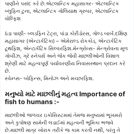
પાણીને પસંદ કરે છે.એટલાન્ટિક મહાસાગર- એટલાન્ટિક
બ્લુફિન ટુના, એટલાન્ટિક ગોલિયાથ ગ્રુપર, એટલાન્ટિક
વોલ્ફિશ
ઠંડા પાણી- બ્લડફિન ટેટ્રા, પાંડા કોરીડોરસ, ગોલ્ડ બાર્બ.દક્ષિણ
મહાસાગર (એન્ટાર્કટિકા) – એમેરાલ્ડ રોકકોડ, એન્ટાર્કટિક
ટૂથફિશ, એન્ટાર્કટિક સિલ્વરફિશ.મેન્ગ્રોવ્સ- મેન્ગ્રોવના મૂળ
ગોબીઝ, ગ્રે સ્નેપર્સ અને જેક જેવી માછલીઓની વિશાળ
શ્રેણી માટે મહત્વપૂર્ણ પર્યાવરણીય નિવાસસ્થાન પ્રદાન કરે
છે.
સ્વેમ્પ્સ- બોફિન્સ, મિનોઝ અને મચ્છરફિશ.
મનુષ્યો માટે માછલીનું મહત્વ Importance of
fish to humans :-
માછલીઓ જળચર ઇકોસિસ્ટમમાં તેમજ મનુષ્યમાં ભૂખમરો
અને કુપોષણ સામેની લડાઈમાં મહત્વની ભૂમિકા ભજવે
છે.માછલી માત્ર ખોરાક તરીકે જ કામ કરતી નથી, પરંતુ તે