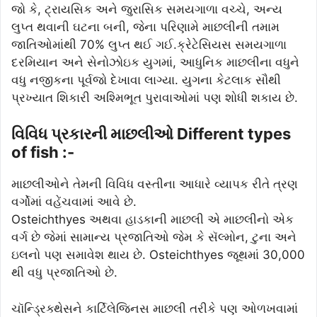
જો કે, ટ્રાયસિક અને જુરાસિક સમયગાળા વચ્ચે, અન્ય
લુપ્ત થવાની ઘટના બની, જેના પરિણામે માછલીની તમામ
જાતિઓમાંથી 70% લુપ્ત થઈ ગઈ.ક્રેટેસિયસ સમયગાળા
દરમિયાન અને સેનોઝોઇક યુગમાં, આધુનિક માછલીના વધુને
વધુ નજીકના પૂર્વજો દેખાવા લાગ્યા. યુગના કેટલાક સૌથી
પ્રખ્યાત શિકારી અશ્મિભૂત પુરાવાઓમાં પણ શોધી શકાય છે.
વિવિધ પ્રકારની માછલીઓ Different types
of fish :-
માછલીઓને તેમની વિવિધ વસ્તીના આધારે વ્યાપક રીતે ત્રણ
વર્ગોમાં વહેંચવામાં આવે છે.
Osteichthyes અથવા હાડકાની માછલી એ માછલીનો એક
વર્ગ છે જેમાં સામાન્ય પ્રજાતિઓ જેમ કે સૅલ્મોન, ટુના અને
ઇલનો પણ સમાવેશ થાય છે. Osteichthyes જૂથમાં 30,000
થી વધુ પ્રજાતિઓ છે.
ચૉન્ડ્રિક્થેસને કાર્ટિલેજિનસ માછલી તરીકે પણ ઓળખવામાં