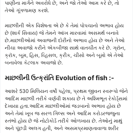
પાણીના માર્ગને અવરોધે છે, અને જો તેઓ આમ કરે છે, તો
તેઓ ગૂંગળામણ કરશે.
માછલીની એક વિશેષતા એ છે કે તેમાં પોપચાનો અભાવ હોય
છે (શાર્ક સિવાય) જે તેમને આંખ મારવામાં અસમર્થ બનાવે
છે.માછલીઓમાં અવાજની દોરીનો અભાવ હોય છે અને તેઓ
નીચા અવાજો કરીને એકબીજા સાથે વાતચીત કરે છે. ગ્રૉન,
ક્રૉક, બૂમ, હિસ, વ્હિસલ, ક્રીક, ચીસો અને બૂમો એ તેઓ
બનાવેલા કેટલાક અવાજો છે.
માછલીની ઉત્ક્રાંતિ Evolution of fish :-
આશરે 530 મિલિયન વર્ષો પહેલા, પ્રથમ જીવન સ્વરૂપો જેને
આદિમ માછલી તરીકે વર્ણવી શકાય છે તે અશ્મિભૂત રેકોર્ડ્સમાં
દેખાયા હતા.આદિમ માછલીઓમાં જડબાનો અભાવ હોય છે
અને તેમાં ખૂબ જ સરળ ગિલ્સ અને આદિમ કરોડરજ્જુના
સ્તંભો હોય છે જે નોટોકોર્ડ તરીકે ઓળખાય છે. તેઓનું માથું
અને પૂંછડી અલગ હતી, અને અસમપ્રમાણતાવાળા શરીર