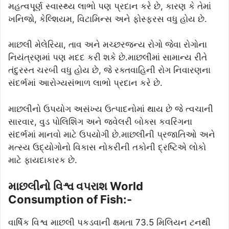
મહત્વપૂર્ણ સ્વાસ્થ્ય લાભો પણ પ્રદાન કરે છે, કારણ કે તેમાં
ખનિજો, કેલ્શિયમ, વિટામિન્સ અને ફોસ્ફરસ વધુ હોય છે.
માછલી મેલેરિયા, તાવ અને મચ્છરજન્ય રોગો જેવા રોગોના
નિયંત્રણમાં પણ મદદ કરી શકે છે.માછલીમાં સામાન્ય રીતે
તંદુરસ્ત ચરબી વધુ હોય છે, જે રક્તવાહિની રોગ નિવારણના
સંદર્ભમાં આરોગ્યસંભાળ લાભો પ્રદાન કરે છે.
માછલીનો ઉપયોગ અસંખ્ય ઉત્પાદનોમાં થાય છે જે ત્વચાની
સારવાર, વુડ પોલિશિંગ અને જ્વેલરી બોક્સ કવરિંગના
સંદર્ભમાં માનવો માટે ઉપયોગી છે.માછલીની પ્રજાતિઓ અને
મત્સ્ય ઉદ્યોગોનો વિકાસ નોકરીની તકોની દ્રષ્ટિએ લોકો
માટે ફાયદાકારક છે.
માછલીનો વિશ્વ વપરાશ World
Consumption of Fish:-
વાર્ષિક વિશ્વ માછલી પકડવાની ક્ષમતા 73.5 મિલિયન ટનથી