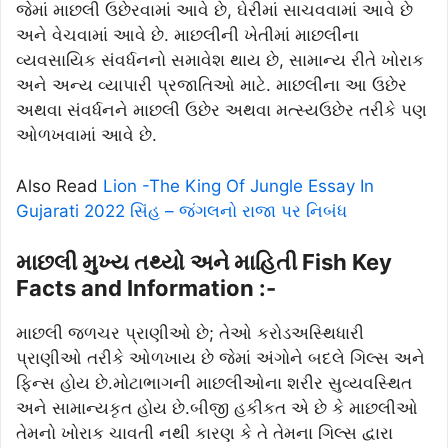
જેમાં માછલી ઉછેરવામાં આવે છે, ઘેરીમાં સાચવવામાં આવે છે
અને વેચવામાં આવે છે. માછલીની ખેતીમાં માછલીના
વ્યવસાયિક સંવર્ધનનો સમાવેશ થાય છે, સામાન્ય રીતે ખોરાક
અને અન્ય વ્યાપારી પ્રજાતિઓ માટે. માછલીના આ ઉછેર
અથવા સંવર્ધનને માછલી ઉછેર અથવા મત્સ્યઉછેર તરીકે પણ
ઓળખવામાં આવે છે.
Also Read
Lion -The King Of Jungle Essay In
Gujarati 2022 સિંહ – જંગલનો રાજા પર નિબંધ
માછલી મુખ્ય તથ્યો અને માહિતી Fish Key
Facts and Information :-
માછલી જળચર પ્રાણીઓ છે; તેઓ કરોડઅસ્થિધારી
પ્રાણીઓ તરીકે ઓળખાય છે જેમાં અંગોને બદલે ગિલ્સ અને
ફિન્સ હોય છે.મોટાભાગની માછલીઓના શરીર સુવ્યવસ્થિત
અને સામાન્યકૃત હોય છે.બીજી હકીકત એ છે કે માછલીઓ
તેમનો ખોરાક ચાવતી નથી કારણ કે તે તેમના ગિલ્સ દ્વારા