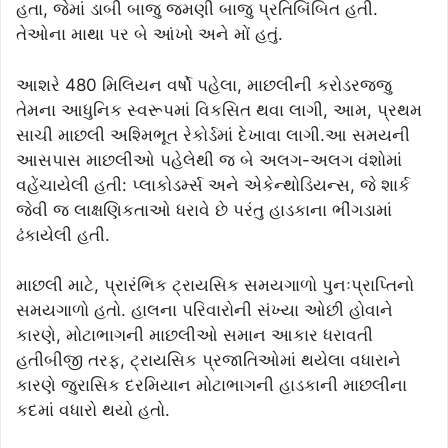
હતા, જેમાં ડાબી બાજુ જમણી બાજુ પ્રતિબિંબિત હતી.
તેઓના માથા પર બે આંખો અને મોં હતું.
આશરે 480 મિલિયન વર્ષો પહેલા, માછલીની કરોડરજ્જુ
તેમના આધુનિક સ્વરૂપમાં વિકસિત થવા લાગી, આમ, પ્રથમ
સાચી માછલી અશ્મિભૂત રેકોર્ડમાં દેખાવા લાગી.આ સમયની
આસપાસ માછલીઓ પહેલેથી જ બે અલગ-અલગ વંશોમાં
વહેંચાયેલી હતી: પ્લાકોડર્મ્સ અને એકેન્થોડિયન્સ, જે શાર્ક
જેવી જ લાક્ષણિકતાઓ ધરાવે છે પરંતુ હાડકાના ભીંગડામાં
ઢંકાયેલી હતી.
માછલી માટે, પ્રારંભિક ટ્રાયસિક સમયગાળો પુનઃપ્રાપ્તિનો
સમયગાળો હતો. હાલના પરિવારોની સંખ્યા ઓછી હોવાને
કારણે, મોટાભાગની માછલીઓ સમાન આકાર ધરાવતી
હતીબીજી તરફ, ટ્રાયસિક પ્રજાતિઓમાં થયેલા વધારાને
કારણે જુરાસિક દરમિયાન મોટાભાગની હાડકાની માછલીના
કદમાં વધારો થયો હતો.