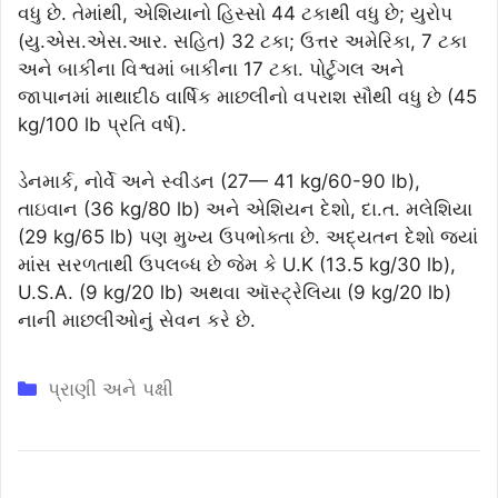
વધુ છે. તેમાંથી, એશિયાનો હિસ્સો 44 ટકાથી વધુ છે; યુરોપ
(યુ.એસ.એસ.આર. સહિત) 32 ટકા; ઉત્તર અમેરિકા, 7 ટકા
અને બાકીના વિશ્વમાં બાકીના 17 ટકા. પોર્ટુગલ અને
જાપાનમાં માથાદીઠ વાર્ષિક માછલીનો વપરાશ સૌથી વધુ છે (45
kg/100 lb પ્રતિ વર્ષ).
ડેનમાર્ક, નોર્વે અને સ્વીડન (27— 41 kg/60-90 lb),
તાઇવાન (36 kg/80 lb) અને એશિયન દેશો, દા.ત. મલેશિયા
(29 kg/65 lb) પણ મુખ્ય ઉપભોક્તા છે. અદ્યતન દેશો જ્યાં
માંસ સરળતાથી ઉપલબ્ધ છે જેમ કે U.K (13.5 kg/30 lb),
U.S.A. (9 kg/20 lb) અથવા ઑસ્ટ્રેલિયા (9 kg/20 lb)
નાની માછલીઓનું સેવન કરે છે.
Categories
પ્રાણી અને પક્ષી