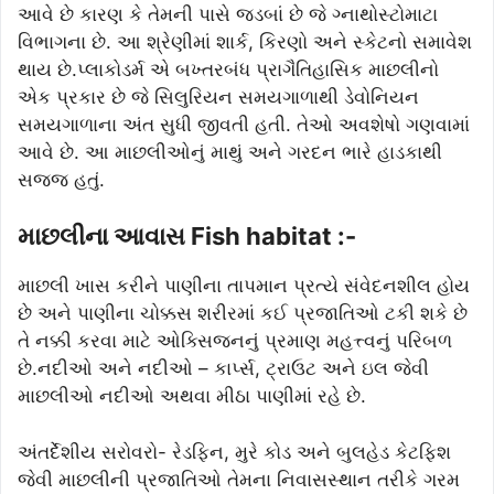
આવે છે કારણ કે તેમની પાસે જડબાં છે જે ગ્નાથોસ્ટોમાટા
વિભાગના છે. આ શ્રેણીમાં શાર્ક, કિરણો અને સ્કેટનો સમાવેશ
થાય છે.પ્લાકોડર્મ એ બખ્તરબંધ પ્રાગૈતિહાસિક માછલીનો
એક પ્રકાર છે જે સિલુરિયન સમયગાળાથી ડેવોનિયન
સમયગાળાના અંત સુધી જીવતી હતી. તેઓ અવશેષો ગણવામાં
આવે છે. આ માછલીઓનું માથું અને ગરદન ભારે હાડકાથી
સજ્જ હતું.
માછલીના આવાસ Fish habitat :-
માછલી ખાસ કરીને પાણીના તાપમાન પ્રત્યે સંવેદનશીલ હોય
છે અને પાણીના ચોક્કસ શરીરમાં કઈ પ્રજાતિઓ ટકી શકે છે
તે નક્કી કરવા માટે ઓક્સિજનનું પ્રમાણ મહત્ત્વનું પરિબળ
છે.નદીઓ અને નદીઓ – કાર્પ્સ, ટ્રાઉટ અને ઇલ જેવી
માછલીઓ નદીઓ અથવા મીઠા પાણીમાં રહે છે.
અંતર્દેશીય સરોવરો- રેડફિન, મુરે કોડ અને બુલહેડ કેટફિશ
જેવી માછલીની પ્રજાતિઓ તેમના નિવાસસ્થાન તરીકે ગરમ