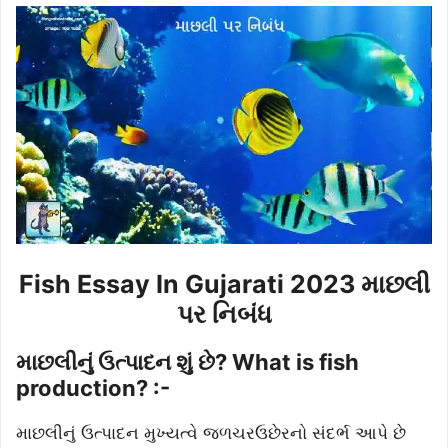
Fish Essay In Gujarati 2023 માછલી
પર નિબંધ
માછલીનું ઉત્પાદન શું છે? What is fish
production? :-
માછલીનું ઉત્પાદન મુખ્યત્વે જળચરઉછેરનો સંદર્ભ આપે છે