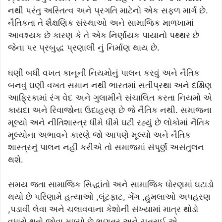
નથી પરંતુ અસ્તિત્વ અને પ્રગતિ માટેનો એક સફળ માર્ગ છે.
નૈતિકતા તે શૈક્ષણિક સંસ્થાઓ અને સામાજિક માળખામાં
આવશ્યક છે કારણ કે તે એક નિર્ણાયક પાયાનો પથ્થર છે
જેના પર પ્રબુદ્ધ પ્રણાલી નું નિર્માણ થાય છે.
ઘણી બધી વખત કાનૂની નિયમોનું પાલન કરવું અને નૈતિક
બનવું ઘણી વખત સમાન નથી ભારતમાં સતીપ્રથા અને દક્ષિણ
આફ્રિકામાં રંગ વેદ અને ગુલામીને સંચાલિત કરતા નિયમો એ
કાયદા અને રિવાજોના ઉદાહરણ છે જે નૈતિક નથી. સમાજના
મૂલ્યો અને નીતિશાસ્ત્ર ધીમે ધીમે ઘટી રહ્યું છે લોકોમાં નૈતિક
મૂલ્યોના અભાવને કારણે જો આપણે મૂલ્યો અને નૈતિક
શાસ્ત્રનું પાલન નહીં કરીએ તો સમાજમાં સંપૂર્ણ અસંતુલન
થશે.
સમય જતા સામાજિક સિદ્ધાંતો અને સામાજિક ધોરણમાં ઘટાડો
થયો છે પરિણામે હત્યાઓ ,લૂંટફાટ, ગેંગ ,હુમલાઓ અપહરણ
,પડાવી લેવા અને ચલાવવાના કેશોની સંખ્યામાં માત્ર થોડો
વધારો થતો જોવા મળ્યો છે ભણતર અને ચતુરાઈ એ