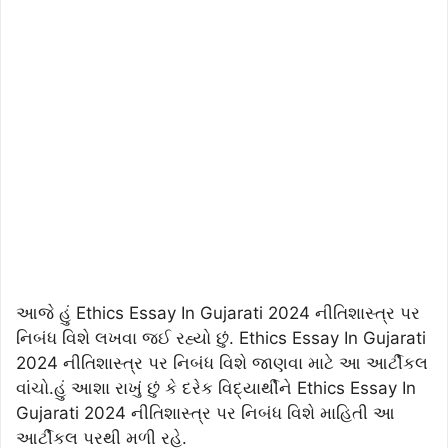
આજે હું Ethics Essay In Gujarati 2024 નીતિશાસ્ત્ર પર
નિબંધ વિશે લખવા જઈ રહ્યો છું. Ethics Essay In Gujarati
2024 નીતિશાસ્ત્ર પર નિબંધ વિશે જાણવા માટે આ આર્ટીકલ
વાંચો.હું આશા રાખું છું કે દરેક વિદ્યાર્થીને Ethics Essay In
Gujarati 2024 નીતિશાસ્ત્ર પર નિબંધ વિશે માહિતી આ
આર્ટીકલ પરથી મળી રહે.