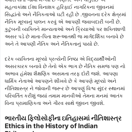
મહત્વકાંક્ષા ઈશા વિનાશક હરિફાઈ નાગરિકના જીવનમાં
સિદ્ધાંતો અને નૈતિકતાઓ ઘટી રહી છે .જીવનના દરેક ક્ષેત્રમાં
નૈતિક મૂલ્યનું પાલન કરવું એ આપણી જવાબદારી બની છે.
કુટુંબની વ્યક્તિને માન્યતાઓ અને ક્રિયાઓ પર શક્તિશાળી
અસર પડે છે માતા-પિતા શરૂઆતથી જ માર્ગદર્શિકા બનાવે છે
અને તે આપણી નૈતિક અને નૈતિકતાનું પાયો છે.
દરેક વ્યક્તિના મૂલ્યો પ્રત્યેની નિષ્ઠા એ વિદ્યાર્થીઓની
અસરકારક બનાવે છે તેનો એક ભાગ છે નૈતિક સમજ પણ નો
અભાવ હંમેશા શૈક્ષણિક અસમતા તરફ દોરી જશે. આપણા
ધાર્મિક નેતાઓ આપણને શીખવે છે કે આપણે મૂલ્યો અને
નીતિશાસ્ત્ર ને જોવાની જરૂર છે આપણું વિશ્વ સુંદર સ્થાનમાં
પરિવર્તિત કરીશું જ્યાં તમામ માનવીઓ તેમના મનમાં આતંક
વિના પ્રામાણિકતા અને ગૌરવ સાથે જીવન જીવશે.
ભારતીય ફિલોસોફીના ઇતિહાસમાં નીતિશાસ્ત્ર
Ethics in the History of Indian