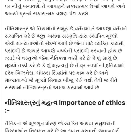
પર નીચું બનાવશે. તે આપણને સકારાત્મક ઉર્જા આપશે અને
અન્યો પ્રત્યે સકારાત્મક વલણ પેદા કરશે.
નીતિશાસ્ત્ર એ નિયમોનો સમૂહ છે વર્તનમાં તે આપણા વર્તનને
સંચાલિત કરે છે જૂથ અથવા સંસ્કૃતિ દ્વારા સ્થાપિત મૂલ્યો
એવી માન્યતાઓનો સંદર્ભ આપે છે જેના માટે વ્યક્તિ કાયમી
પસંદગી છે જ્યારે આપણે વચ્ચેની પસંદગી કરવાની હોય છે
ત્યારે બે વસ્તુઓ જેમાં નૈતિકતા નક્કી કરે છે કે શું સાચું છે
મૂલ્યો નક્કી કરે છે કે શું મહત્વનું છે તીવ્ર સ્પર્ધા ની દુનિયામાં
દરેક બિઝનેસ. ચોક્કસ સિદ્ધાંતો પર કામ કરે છે અને
માન્યતાઓ જે મૂલ્યો સિવાય બીજું કંઈ નથી તેવી જ રીતે
સંસ્થામાં નીતિશાસ્ત્રનો અમલ કરવામાં આવે છે
નીતિશાસ્ત્રનું મહત્વ Importance of ethics
:-
નૈતિકતા એ મૂળભૂત ધોરણ જે વ્યક્તિ અથવા સમુદાયની
ક્રિયાઓનું નિયમન કરે છે આ સહન કરવાની જવાબદારી