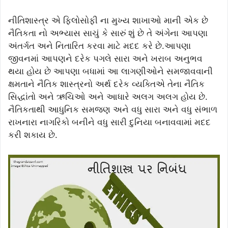
નીતિશાસ્ત્ર એ ફિલોસોફી ના મુખ્ય શાખાઓ માની એક છે
નૈતિકતા નો અભ્યાસ સાચું કે સારું શું છે તે અંગેના આપણા
અંતર્ગત અને નિતારિત કરવા માટે મદદ કરે છે.આપણા
જીવનમાં આપણને દરેક પગલે સારા અને ખરાબ અનુભવ
થયા હોય છે આપણા બધામાં આ લાગણીઓને સમજાવવાની
ક્ષમતાને નૈતિક શાસ્ત્રનો અર્થ દરેક વ્યક્તિએ તેના નૈતિક
સિદ્ધાંતો અને ઋચિઓ અને આધારે અલગ અલગ હોય છે.
નૈતિકતાથી આધુનિક સમજણ અને વધુ સારા અને વધુ સંભાળ
રાખનારા નાગરિકો બનીને વધુ સારી દુનિયા બનાવવામાં મદદ
કરી શકાય છે.