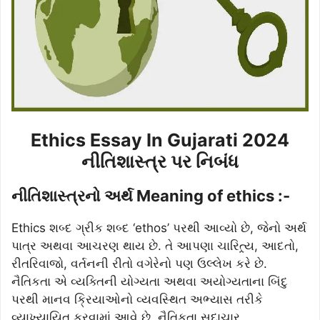
Ethics Essay In Gujarati 2024
નીતિશાસ્ત્ર પર નિબંધ
નીતિશાસ્ત્રનો અર્થ Meaning of ethics :-
Ethics શબ્દ ગ્રીક શબ્દ ‘ethos’ પરથી આવ્યો છે, જેનો અર્થ
પાત્ર અથવા આચરણ થાય છે. તે આપણા ચારિત્ર્ય, આદતો,
રીતરિવાજો, વર્તનની રીતો વગેરેનો પણ ઉલ્લેખ કરે છે.
નૈતિકતા એ વ્યક્તિની યોગ્યતા અથવા અયોગ્યતાના બિંદુ
પરથી માનવ ક્રિયાઓનો વ્યવસ્થિત અભ્યાસ તરીકે
વ્યાખ્યાયિત કરવામાં આવે છે. નૈતિકતા સદાચાર,