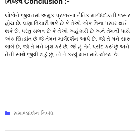
નિષ્કર્ષ Conclusion :-
લોકોને જીવનમાં અમુક પ્રકારના નૈતિક માર્ગદર્શકની જરૂર
હોય છે. ઘણા વિચારી શકે છે કે તેઓ એક વિના પસાર થઈ
શકે છે, પરંતુ સંભવ છે કે તેઓ અહંકારી છે અને તેમની પાસે
એક સિદ્ધાંત છે જે તેમને માર્ગદર્શન આપે છે. જો તે મને સારું
લાગે છે, જો તે મને ખુશ કરે છે, જો હું તેને પસંદ કરું છું અને
તેની સાથે જીવી શકું છું, તો તે કરવું મારા માટે યોગ્ય છે.
Categories
સમાજદર્શન નિબંધ