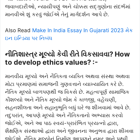
જવાબદારીઓ, ન્યાયીપણું અને ચોક્કસ સદ્ગુણોના સંદર્ભમાં
માનવીએ શું કરવું જોઈએ તેનું માર્ગદર્શન આપે છે.
Also Read
Make In India Essay In Gujarati 2023 મેક
ઇન ઇન્ડિયા પર નિબંધ
નીતિશાસ્ત્ર મૂલ્યો કેવી રીતે વિકસાવવા? How
to develop ethics values? :-
માનવીય મૂલ્યો અને નૈતિકતા વ્યક્તિ અથવા સંસ્થા અથવા
મોટા પ્રમાણમાં સમાજની ગુણવત્તાને વ્યાખ્યાયિત કરે છે.
નૈતિક મૂલ્યો બાળપણથી જ વિકસે છે. મહત્વપૂર્ણ સામાજિક
કૌશલ્યો અને નૈતિક મૂલ્યો જેમ કે કાળજી, વહેંચણી,
સહનશીલતા અને સહાનુભૂતિ બધું ઘરે જ શીખવામાં આવે છે.
તદુપરાંત, આપણે મૂલ્યો અને નૈતિકતાનો અભ્યાસ કરવો
જોઈએ, અને આ પાઠ સ્વયં-પ્રારંભિત પ્રયત્નો દ્વારા,
શૈક્ષણિક સંસ્થાઓ દ્વારા અને જીવનના અનુભવ દ્વારા શીખવા
જોઈએ. નૈતિક મૂલ્યોનું નિર્માણ આપણને નમ્ર અને પૃથ્વી