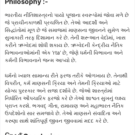
Philosophy :-
ભારતીય નીતિશાસ્ત્રનો પાયો પૂજાના સ્વરૂપોમાં જોવા મળે છે
જે પ્રાચીનકાળથી પ્રચલિત છે. તેઓ આદર્શો અને
સિદ્ધાંતોમાં મૂળ છે જે સમાજમાં માણસના જીવનને સુમેળ અને
સુખાકારી તરફ દિશામાન કરે છે. તેની શરૂઆત વેદોમાં, ખાસ
કરીને ઋગ્વેદમાં શોધી શકાય છે. ઋગ્વેદની કેન્દ્રીય નૈતિક
વિભાવનાઓમાંની એક ‘rta’ છે, જેણે ધર્મની વિભાવના અને
કર્મની વિભાવનાને જન્મ આપ્યો છે.
ધર્મનો ખ્યાલ સામાન્ય રીતે ફરજ તરીકે ઓળખાય છે. તેનાથી
વિપરીત, કર્મ માણસની ક્રિયા અને તેમની ક્રિયાઓ માટે
યોગ્ય પુરસ્કાર અને સજા દર્શાવે છે. જેઓ શાસ્ત્રોમાં
નિર્ધારિત ઔપચારિક ફરજો કરે છે તેઓ શાશ્વત સુખનું લક્ષ્ય
પ્રાપ્ત કરશે. ભગવદ્ ગીતા, રામાયણ અને મહાભારત નૈતિક
ઉપદેશોનો સાર સમજાવે છે. તેઓ માણસને સંવાદિતા અને
કરુણા સાથે શાંતિપૂર્ણ જીવન જીવવામાં મદદ કરે છે.