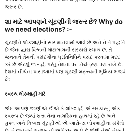
જરૂર છે.
શા માટે આપણને ચૂંટણીની જરૂર છે? Why do
we need elections? :-
ચૂંટણીને લોકશાહીનો સાર માનવામાં આવે છે અને તે તે પદ્ધતિ
છે જેના દ્વારા વિશ્વની મોટાભાગની સરકારો રચાય છે. તે
જનતાને તેમની પસંદગીના પ્રતિનિધિને પસંદ કરવામાં મદદ
કરે છે એટલું જ નહીં પરંતુ તેમના પર નિયંત્રણ પણ રાખે છે.
દેશમાં નીચેના પાસાઓમાં પણ ચૂંટણી મહત્ત્વની ભૂમિકા ભજવે
છે:
સ્વસ્થ લોકશાહી માટે
જેમ આપણે જાણીએ છીએ કે લોકશાહી એ સરકારનું એક
સ્વરૂપ છે જ્યાં સત્તા તેના નાગરિકના હાથમાં રહે છે અને
મુક્ત અને નિષ્પક્ષ ચૂંટણીઓ એ આરોગ્ય લોકશાહીના સંકેતો
છે. તે જનતાને મતદાનનો અધિકાર આપે છે જેથી તેઓ તેમની