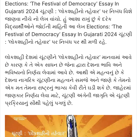
Elections: ‘The Festival of Democracy’ Essay In
Gujarati 2024 ચૂંટણી : ‘લોકશાહીનો તહેવાર’ પર નિબંધ વિશે
જાણવા નીચે નો લેખ વાંચો. હું આશા રાખું છું કે દરેક
વિદ્યાર્થીઓને જોઈતી માહિતી આ લેખ Elections: ‘The
Festival of Democracy’ Essay In Gujarati 2024 ચૂંટણી
: ‘લોકશાહીનો તહેવાર’ પર નિબંધ પર થી મળી રહે.
લોકશાહી દેશમાં ચૂંટણીને ‘લોકશાહીનો તહેવાર’ માનવામાં આવે
છે કારણ કે તે એક સાધન છે જેના દ્વારા દેશના ભાવિ અને
ભવિષ્યનો નિર્ણય લેવામાં આવે છે. આથી એ મહત્વનું છે કે
દેશના નાગરિક ચૂંટણીના મહત્વને સમજે અને જાણે કે તેમનો
એક મત તેમના રાષ્ટ્રનું ભાગ્ય કેવી રીતે ઘડી શકે છે. જાહેરમાં
જાણકાર નિર્ણય લેવા માટે, ચૂંટણી અંગેની જાગૃતિ એ ચૂંટણી
પ્રક્રિયાનું સૌથી પહેલું પગલું છે.