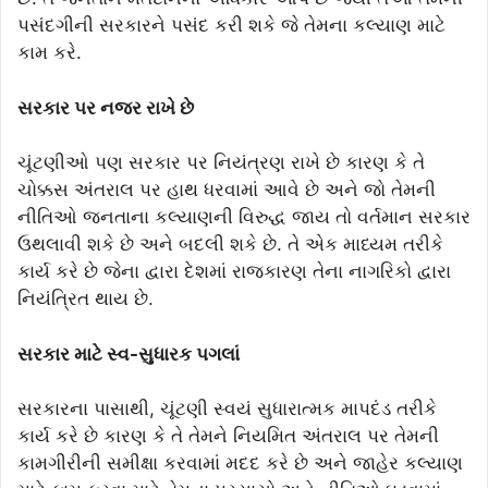
પસંદગીની સરકારને પસંદ કરી શકે જે તેમના કલ્યાણ માટે
કામ કરે.
સરકાર પર નજર રાખે છે
ચૂંટણીઓ પણ સરકાર પર નિયંત્રણ રાખે છે કારણ કે તે
ચોક્કસ અંતરાલ પર હાથ ધરવામાં આવે છે અને જો તેમની
નીતિઓ જનતાના કલ્યાણની વિરુદ્ધ જાય તો વર્તમાન સરકાર
ઉથલાવી શકે છે અને બદલી શકે છે. તે એક માધ્યમ તરીકે
કાર્ય કરે છે જેના દ્વારા દેશમાં રાજકારણ તેના નાગરિકો દ્વારા
નિયંત્રિત થાય છે.
સરકાર માટે સ્વ-સુધારક પગલાં
સરકારના પાસાથી, ચૂંટણી સ્વયં સુધારાત્મક માપદંડ તરીકે
કાર્ય કરે છે કારણ કે તે તેમને નિયમિત અંતરાલ પર તેમની
કામગીરીની સમીક્ષા કરવામાં મદદ કરે છે અને જાહેર કલ્યાણ