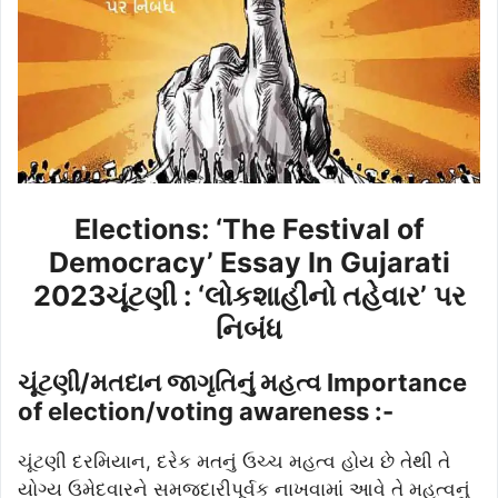
Elections: ‘The Festival of
Democracy’ Essay In Gujarati
2023ચૂંટણી : ‘લોકશાહીનો તહેવાર’ પર
નિબંધ
ચૂંટણી/મતદાન જાગૃતિનું મહત્વ Importance
of election/voting awareness :-
ચૂંટણી દરમિયાન, દરેક મતનું ઉચ્ચ મહત્વ હોય છે તેથી તે
યોગ્ય ઉમેદવારને સમજદારીપૂર્વક નાખવામાં આવે તે મહત્વનું