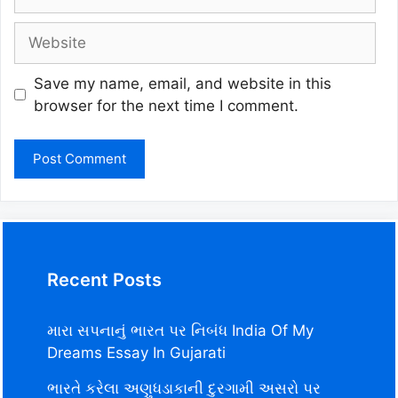
Website
Save my name, email, and website in this
browser for the next time I comment.
Recent Posts
મારા સપનાનું ભારત પર નિબંધ India Of My
Dreams Essay In Gujarati
ભારતે કરેલા અણુધડાકાની દુરગામી અસરો પર