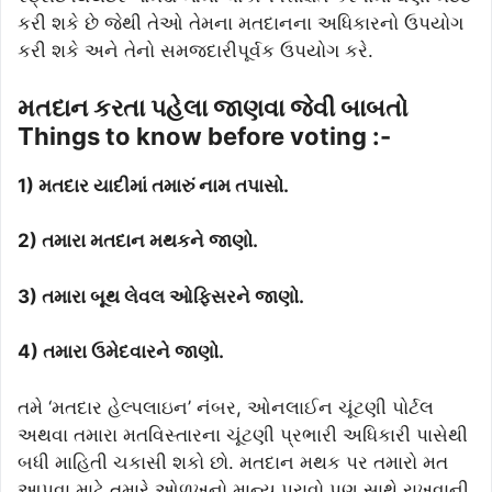
કરી શકે છે જેથી તેઓ તેમના મતદાનના અધિકારનો ઉપયોગ
કરી શકે અને તેનો સમજદારીપૂર્વક ઉપયોગ કરે.
મતદાન કરતા પહેલા જાણવા જેવી બાબતો
Things to know before voting :-
1) મતદાર યાદીમાં તમારું નામ તપાસો.
2) તમારા મતદાન મથકને જાણો.
3) તમારા બૂથ લેવલ ઓફિસરને જાણો.
4) તમારા ઉમેદવારને જાણો.
તમે ‘મતદાર હેલ્પલાઇન’ નંબર, ઓનલાઈન ચૂંટણી પોર્ટલ
અથવા તમારા મતવિસ્તારના ચૂંટણી પ્રભારી અધિકારી પાસેથી
બધી માહિતી ચકાસી શકો છો. મતદાન મથક પર તમારો મત
આપવા માટે તમારે ઓળખનો માન્ય પુરાવો પણ સાથે રાખવાની