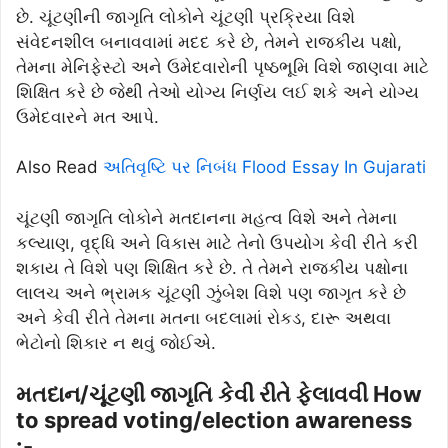
છે. ચૂંટણીની જાગૃતિ લોકોને ચૂંટણી પ્રક્રિયા વિશે
સંવેદનશીલ બનાવવામાં મદદ કરે છે, તેમને રાજકીય પક્ષો,
તેમના મેનિફેસ્ટો અને ઉમેદવારોની પૃષ્ઠભૂમિ વિશે જાણવા માટે
શિક્ષિત કરે છે જેથી તેઓ યોગ્ય નિર્ણય લઈ શકે અને યોગ્ય
ઉમેદવારને મત આપે.
Also Read
અતિવૃષ્ટિ પર નિબંધ Flood Essay In Gujarati
ચૂંટણી જાગૃતિ લોકોને મતદાનના મહત્વ વિશે અને તેમના
કલ્યાણ, વૃદ્ધિ અને વિકાસ માટે તેનો ઉપયોગ કેવી રીતે કરી
શકાય તે વિશે પણ શિક્ષિત કરે છે. તે તેમને રાજકીય પક્ષોના
લાલચ અને ભ્રામક ચૂંટણી ઝુંબેશ વિશે પણ જાગૃત કરે છે
અને કેવી રીતે તેમના મતના બદલામાં રોકડ, દારૂ અથવા
ભેટોનો શિકાર ન થવું જોઈએ.
મતદાન/ચૂંટણી જાગૃતિ કેવી રીતે ફેલાવવી How
to spread voting/election awareness
:-