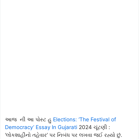
આજ ની આ પોસ્ટ હુ
Elections: ‘The Festival of
Democracy’ Essay In Gujarati
2024 ચૂંટણી :
‘લોકશાહીનો તહેવાર’ પર નિબંધ પર લખવા જઈ રહ્યો છું.