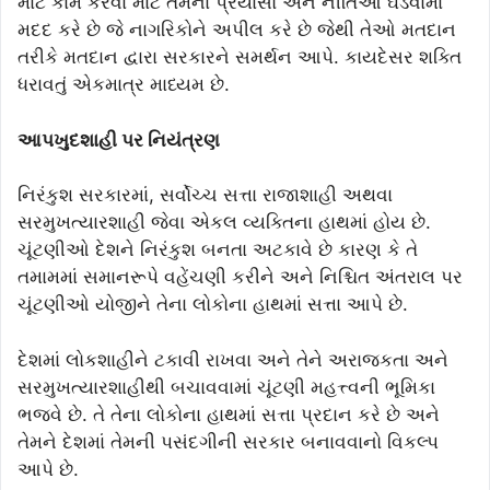
માટે કામ કરવા માટે તેમના પ્રયાસો અને નીતિઓ ઘડવામાં
મદદ કરે છે જે નાગરિકોને અપીલ કરે છે જેથી તેઓ મતદાન
તરીકે મતદાન દ્વારા સરકારને સમર્થન આપે. કાયદેસર શક્તિ
ધરાવતું એકમાત્ર માધ્યમ છે.
આપખુદશાહી પર નિયંત્રણ
નિરંકુશ સરકારમાં, સર્વોચ્ચ સત્તા રાજાશાહી અથવા
સરમુખત્યારશાહી જેવા એકલ વ્યક્તિના હાથમાં હોય છે.
ચૂંટણીઓ દેશને નિરંકુશ બનતા અટકાવે છે કારણ કે તે
તમામમાં સમાનરૂપે વહેંચણી કરીને અને નિશ્ચિત અંતરાલ પર
ચૂંટણીઓ યોજીને તેના લોકોના હાથમાં સત્તા આપે છે.
દેશમાં લોકશાહીને ટકાવી રાખવા અને તેને અરાજકતા અને
સરમુખત્યારશાહીથી બચાવવામાં ચૂંટણી મહત્ત્વની ભૂમિકા
ભજવે છે. તે તેના લોકોના હાથમાં સત્તા પ્રદાન કરે છે અને
તેમને દેશમાં તેમની પસંદગીની સરકાર બનાવવાનો વિકલ્પ
આપે છે.