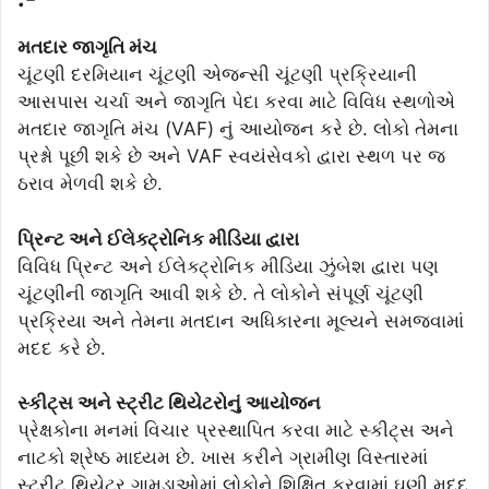
મતદાર જાગૃતિ મંચ
ચૂંટણી દરમિયાન ચૂંટણી એજન્સી ચૂંટણી પ્રક્રિયાની
આસપાસ ચર્ચા અને જાગૃતિ પેદા કરવા માટે વિવિધ સ્થળોએ
મતદાર જાગૃતિ મંચ (VAF) નું આયોજન કરે છે. લોકો તેમના
પ્રશ્નો પૂછી શકે છે અને VAF સ્વયંસેવકો દ્વારા સ્થળ પર જ
ઠરાવ મેળવી શકે છે.
પ્રિન્ટ અને ઈલેક્ટ્રોનિક મીડિયા દ્વારા
વિવિધ પ્રિન્ટ અને ઈલેક્ટ્રોનિક મીડિયા ઝુંબેશ દ્વારા પણ
ચૂંટણીની જાગૃતિ આવી શકે છે. તે લોકોને સંપૂર્ણ ચૂંટણી
પ્રક્રિયા અને તેમના મતદાન અધિકારના મૂલ્યને સમજવામાં
મદદ કરે છે.
સ્કીટ્સ અને સ્ટ્રીટ થિયેટરોનું આયોજન
પ્રેક્ષકોના મનમાં વિચાર પ્રસ્થાપિત કરવા માટે સ્કીટ્સ અને
નાટકો શ્રેષ્ઠ માધ્યમ છે. ખાસ કરીને ગ્રામીણ વિસ્તારમાં
સ્ટ્રીટ થિયેટર ગામડાઓમાં લોકોને શિક્ષિત કરવામાં ઘણી મદદ