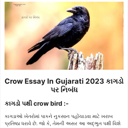
Crow Essay In Gujarati 2023 કાગડો
પર નિબંધ
કાગડો પક્ષી crow bird :-
કાગડાઓ ખેતરોમાં પાકને નુકસાન પહોંચાડવા માટે ખરાબ
પ્રતિષ્ઠા ધરાવે છે. જો કે, તેમની અસર આ અદ્ભુત પક્ષી વિશે