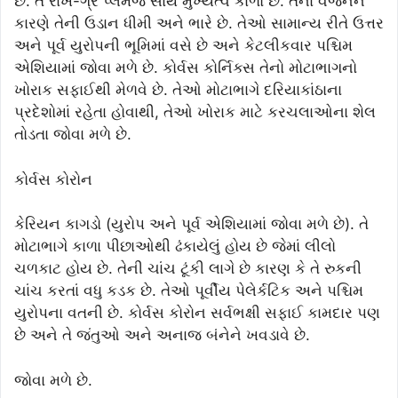
છે. તે રાખ-ગ્રે પ્લમેજ સાથે મુખ્યત્વે કાળો છે. તેના વજનને
કારણે તેની ઉડાન ધીમી અને ભારે છે. તેઓ સામાન્ય રીતે ઉત્તર
અને પૂર્વ યુરોપની ભૂમિમાં વસે છે અને કેટલીકવાર પશ્ચિમ
એશિયામાં જોવા મળે છે. કોર્વસ કોર્નિક્સ તેનો મોટાભાગનો
ખોરાક સફાઈથી મેળવે છે. તેઓ મોટાભાગે દરિયાકાંઠાના
પ્રદેશોમાં રહેતા હોવાથી, તેઓ ખોરાક માટે કરચલાઓના શેલ
તોડતા જોવા મળે છે.
કોર્વસ કોરોન
કેરિયન કાગડો (યુરોપ અને પૂર્વ એશિયામાં જોવા મળે છે). તે
મોટાભાગે કાળા પીછાઓથી ઢંકાયેલું હોય છે જેમાં લીલો
ચળકાટ હોય છે. તેની ચાંચ ટૂંકી લાગે છે કારણ કે તે રુકની
ચાંચ કરતાં વધુ કડક છે. તેઓ પૂર્વીય પેલેર્કટિક અને પશ્ચિમ
યુરોપના વતની છે. કોર્વસ કોરોન સર્વભક્ષી સફાઈ કામદાર પણ
છે અને તે જંતુઓ અને અનાજ બંનેને ખવડાવે છે.
જોવા મળે છે.