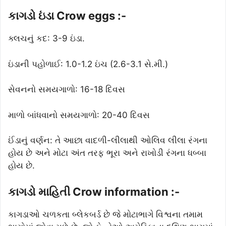
કાગડો ઇંડા Crow eggs :-
ક્લચનું કદ: 3-9 ઇંડા.
ઇંડાની પહોળાઈ: 1.0-1.2 ઇંચ (2.6-3.1 સે.મી.)
સેવનનો સમયગાળો: 16-18 દિવસ
માળો બાંધવાનો સમયગાળો: 20-40 દિવસ
ઈંડાનું વર્ણન: તે આછા વાદળી-લીલાથી ઓલિવ લીલા રંગના
હોય છે અને મોટા અંત તરફ ભૂરા અને રાખોડી રંગના ધબ્બા
હોય છે.
કાગડો માહિતી Crow information :-
કાગડાઓ ચળકતા બ્લેકબર્ડ છે જે મોટાભાગે વિશ્વના તમામ