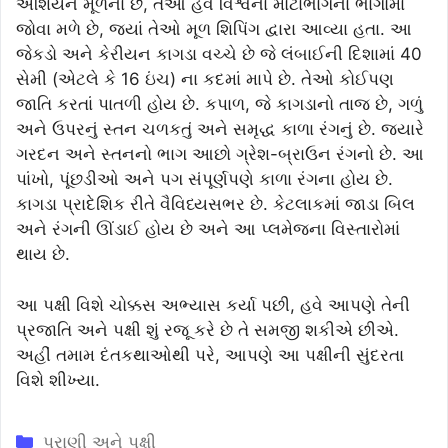
એશિયન મૂળના છે, તેઓ હવે વિશ્વના મોટાભાગના ભાગોમાં
જોવા મળે છે, જ્યાં તેઓ મૂળ શિપિંગ દ્વારા આવ્યા હતા. આ
જેકડો અને કેરીયન કાગડા વચ્ચે છે જે લંબાઈની દિશામાં 40
સેમી (એટલે ​​​​કે 16 ઇંચ) ના કદમાં માપે છે. તેઓ કોઈપણ
જાતિ કરતાં પાતળી હોય છે. કપાળ, જે કાગડાનો તાજ છે, ગળું
અને ઉપરનું સ્તન ચળકતું અને સમૃદ્ધ કાળા રંગનું છે. જ્યારે
ગરદન અને સ્તનનો ભાગ આછો ગ્રેશ-બ્રાઉન રંગનો છે. આ
પાંખો, પૂંછડીઓ અને પગ સંપૂર્ણપણે કાળા રંગના હોય છે.
કાગડા પ્રાદેશિક રીતે વૈવિધ્યસભર છે. કેટલાકમાં જાડા બિલ
અને રંગની ઊંડાઈ હોય છે અને આ પ્લમેજના વિસ્તારોમાં
થાય છે.
આ પક્ષી વિશે ચોક્કસ અભ્યાસ કર્યા પછી, હવે આપણે તેની
પ્રજાતિ અને પક્ષી શું રજૂ કરે છે તે સમજી શકીએ છીએ.
અહીં તમામ દંતકથાઓથી પરે, આપણે આ પક્ષીની સુંદરતા
વિશે શીખ્યા.
Categories
પ્રાણી અને પક્ષી