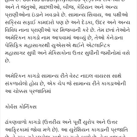
અને તે જંતુઓ, માછલીઓ, બીજ, કેરિયન અને અન્ય
પ્રાણીઓના ઇંડાને ખવડાવે છે. સામાન્ય સિવાય, આ પક્ષીઓ
સક્રિય સફાઈ કામદારો પણ છે અને દેડકા, ઉંદર અને અન્ય
વિવિધ નાના પ્રાણીઓ પર મિજબાની કરે છે. તેમ છતાં તેઓને
અમેરિકન કાગડો નામ આપવામાં આવ્યું છે, તેઓ કેનેડાના
પેસિફિક મહાસાગરથી યુએસએ થઈને એટલાન્ટિક
મહાસાગર સુધી અને મેક્સિકોના ઉત્તર સુધીની જમીનોમાં વસે
છે.
અમેરિકન કાગડો સામાન્ય રીતે વેસ્ટ નાઇલ વાયરસ સાથે
સંકળાયેલો હોય છે, એક ચેપ જે સામાન્ય રીતે કાગડાઓની
આ ચોક્કસ પ્રજાતિમાં
કોર્વસ કોર્નિક્સ
ઢાંકણવાળો કાગડો (ઉત્તરીય અને પૂર્વી યુરોપ અને ઉત્તર
આફ્રિકામાં જોવા મળે છે). આ યુરેશિયન કાગડાની પ્રજાતિ