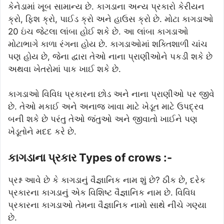
કેનેડામાં ખૂબ સામાન્ય છે. કાગડાના અન્ય પ્રકારો કેરીયન
ક્રો, ફિશ ક્રો, પાઈડ ક્રો અને હાઉસ ક્રો છે. મોટા કાગડાઓ
20 ઇંચ જેટલા લાંબા હોઈ શકે છે. આ લાંબા કાગડાઓ
મોટાભાગે કાળા રંગના હોય છે. કાગડાઓમાં શક્તિશાળી ચાંચ
પણ હોય છે, જેના દ્વારા તેઓ નાના પ્રાણીઓને પકડી શકે છે
અથવા ખેતરોમાં પાક ખાઈ શકે છે.
કાગડાઓ વિવિધ પ્રકારના છોડ અને નાના પ્રાણીઓ પર જીવે
છે. તેઓ મકાઈ અને અનાજ ખાવા માટે ખેડૂત માટે ઉપદ્રવ
બની શકે છે પરંતુ તેઓ જંતુઓ અને જીવાતો ખાઈને પણ
ખેડૂતોને મદદ કરે છે.
કાગડાના પ્રકાર Types of crows :-
પ્રશ્ન આવે છે કે કાગડાનું વૈજ્ઞાનિક નામ શું છે? ઠીક છે, દરેક
પ્રકારના કાગડાનું એક વિશિષ્ટ વૈજ્ઞાનિક નામ છે. વિવિધ
પ્રકારના કાગડાઓ તેમના વૈજ્ઞાનિક નામો સાથે નીચે ગણ્યા
છે.