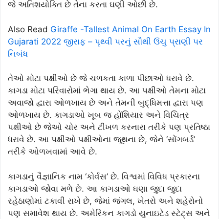
જે અતિશયોક્તિ છે તેના કરતા ઘણી ઓછી છે.
Also Read
Giraffe -Tallest Animal On Earth Essay In
Gujarati 2022 જીરાફ – પૃથ્વી પરનું સૌથી ઉંચુ પ્રાણી પર
નિબંધ
તેઓ મોટા પક્ષીઓ છે જે ચળકતા કાળા પીછાઓ ધરાવે છે.
કાગડા મોટા પરિવારોમાં ભેગા થાય છે. આ પક્ષીઓ તેમના મોટા
અવાજો દ્વારા ઓળખાય છે અને તેમની બુદ્ધિમત્તા દ્વારા પણ
ઓળખાય છે. કાગડાઓ ખૂબ જ હોંશિયાર અને વિચિત્ર
પક્ષીઓ છે જેઓ ચોર અને ટીખળ કરનારા તરીકે પણ પ્રતિષ્ઠા
ધરાવે છે. આ પક્ષીઓ પક્ષીઓના જૂથના છે, જેને ‘સોંગબર્ડ’
તરીકે ઓળખવામાં આવે છે.
કાગડાનું વૈજ્ઞાનિક નામ ‘કોર્વસ’ છે. વિશ્વમાં વિવિધ પ્રકારના
કાગડાઓ જોવા મળે છે. આ કાગડાઓ ઘણા જુદા જુદા
રહેઠાણોમાં ટકાવી રાખે છે, જેમાં જંગલ, ખેતરો અને શહેરોનો
પણ સમાવેશ થાય છે. અમેરિકન કાગડો યુનાઇટેડ સ્ટેટ્સ અને