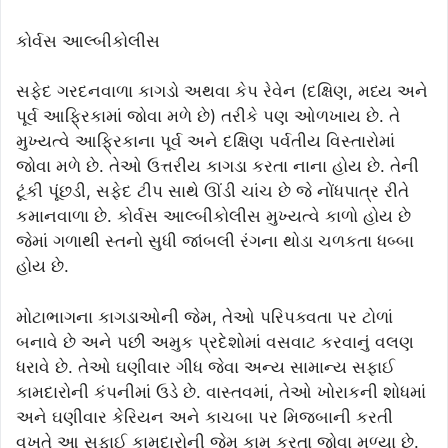
કોર્વસ આલ્બીકોલીસ
સફેદ ગરદનવાળા કાગડો અથવા કેપ રેવેન (દક્ષિણ, મધ્ય અને
પૂર્વ આફ્રિકામાં જોવા મળે છે) તરીકે પણ ઓળખાય છે. તે
મુખ્યત્વે આફ્રિકાના પૂર્વ અને દક્ષિણ પર્વતીય વિસ્તારોમાં
જોવા મળે છે. તેઓ ઉત્તરીય કાગડા કરતા નાના હોય છે. તેની
ટૂંકી પૂંછડી, સફેદ ટીપ સાથે ઊંડી ચાંચ છે જે નોંધપાત્ર રીતે
કમાનવાળા છે. કોર્વસ આલ્બીકોલીસ મુખ્યત્વે કાળો હોય છે
જેમાં ગળાથી સ્તનો સુધી જાંબલી રંગના થોડા ચળકતા ધબ્બા
હોય છે.
મોટાભાગના કાગડાઓની જેમ, તેઓ પરિપક્વતા પર ટોળાં
બનાવે છે અને પછી અમુક પ્રદેશોમાં વસવાટ કરવાનું વલણ
ધરાવે છે. તેઓ ઘણીવાર ગીધ જેવા અન્ય સામાન્ય સફાઈ
કામદારોની કંપનીમાં ઉડે છે. વાસ્તવમાં, તેઓ ખોરાકની શોધમાં
અને ઘણીવાર કેરિયન અને કાચબા પર મિજબાની કરતી
વખતે આ સફાઈ કામદારોની જેમ કામ કરતા જોવા મળ્યા છે.