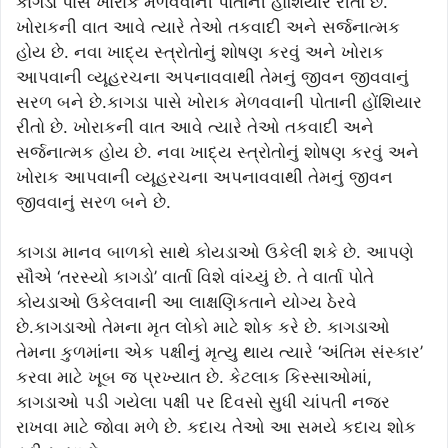
કાગડા પાસે ખોરાક મેળવવાની પોતાની હોંશિયાર રીતો છે.
ખોરાકની વાત આવે ત્યારે તેઓ તકવાદી અને સર્જનાત્મક
હોય છે. નવા ખાદ્ય સ્ત્રોતોનું શોષણ કરવું અને ખોરાક
આપવાની વ્યૂહરચના અપનાવવાથી તેમનું જીવન જીવવાનું
સરળ બને છે.કાગડા પાસે ખોરાક મેળવવાની પોતાની હોંશિયાર
રીતો છે. ખોરાકની વાત આવે ત્યારે તેઓ તકવાદી અને
સર્જનાત્મક હોય છે. નવા ખાદ્ય સ્ત્રોતોનું શોષણ કરવું અને
ખોરાક આપવાની વ્યૂહરચના અપનાવવાથી તેમનું જીવન
જીવવાનું સરળ બને છે.
કાગડા માનવ બાળકો સાથે કોયડાઓ ઉકેલી શકે છે. આપણે
સૌએ ‘તરસ્યો કાગડો’ વાર્તા વિશે વાંચ્યું છે. તે વાર્તા પોતે
કોયડાઓ ઉકેલવાની આ લાક્ષણિકતાને યોગ્ય ઠેરવે
છે.કાગડાઓ તેમના મૃત લોકો માટે શોક કરે છે. કાગડાઓ
તેમના કુળમાંના એક પક્ષીનું મૃત્યુ થાય ત્યારે ‘અંતિમ સંસ્કાર’
કરવા માટે ખૂબ જ પ્રખ્યાત છે. કેટલાક કિસ્સાઓમાં,
કાગડાઓ પડી ગયેલા પક્ષી પર દિવસો સુધી ચાંપતી નજર
રાખવા માટે જોવા મળે છે. કદાચ તેઓ આ સમયે કદાચ શોક