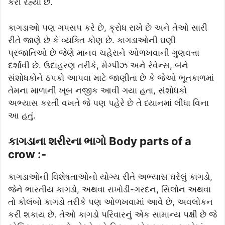
કરી રહ્યા છે.
કાગડાઓ પણ ગપસપ કરે છે, ક્રોધ રાખે છે અને તેઓ સારી
રીતે જાણે છે કે વ્યક્તિ કોણ છે. કાગડાઓની ઘણી
પ્રજાતિઓ છે જેણે માનવ ચહેરાને ઓળખવાની ગુણવત્તા
દર્શાવી છે. ઉદાહરણ તરીકે, મેગ્પીઝ અને રેવેન્સ, બંને
સંશોધકોને ઠપકો આપવા માટે જાણીતા છે કે જેઓ ભૂતકાળમાં
તેમના માળાની ખૂબ નજીક આવી ગયા હતા, સંશોધકો
અભ્યાસ કરતી વખતે જે પણ પહેરે છે તે ધ્યાનમાં લીધા વિના
આ હતું.
કાગડાના શરીરના ભાગો Body parts of a
crow :-
કાગડાઓની વિશેષતાઓનો યોગ્ય રીતે અભ્યાસ ઘરેલું કાગડો,
જેને ભારતીય કાગડો, અથવા રાખોડી-ગરદન, સિલોન અથવા
તો કોલંબો કાગડો તરીકે પણ ઓળખવામાં આવે છે, અવલોકન
કરી શકાય છે. તેઓ કાગડો પરિવારનું એક સામાન્ય પક્ષી છે જે