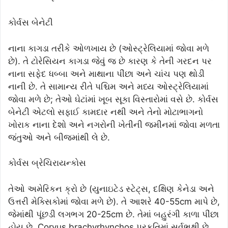
કોર્વસ બેનેટી
નાના કાગડા તરીકે ઓળખાય છે (ઓસ્ટ્રેલિયામાં જોવા મળે
છે). તે ટોરેસિયન કાગડા જેવું જ છે કારણ કે તેની ગરદન પર
નાના સફેદ ધબ્બા અને માથાના પીંછા અને ચાંચ પણ થોડી
નાની છે. તે સામાન્ય રીતે પશ્ચિમ અને મધ્ય ઓસ્ટ્રેલિયામાં
જોવા મળે છે; તેઓ ઘેટાંમાં ખૂબ સૂકા વિસ્તારોમાં વસે છે. કોર્વસ
બેનેટી એટલો સફાઈ કામદાર નથી અને તેનો મોટાભાગનો
ખોરાક નાના દેશો અને નગરોની ખેતીની જમીનમાં જોવા મળતા
જંતુઓ અને બીજમાંથી લે છે.
કોર્વસ બ્રેચિરાયન્કોસ
તેઓ અમેરિકન ક્રો છે (યુનાઇટેડ સ્ટેટ્સ, દક્ષિણ કેનેડા અને
ઉત્તરી મેક્સિકોમાં જોવા મળે છે). તે આશરે 40-55cm માપે છે,
જેમાંથી પૂંછડી લગભગ 20-25cm છે. તેમાં બહુરંગી કાળા પીંછા
હોય છે. Corvus brachyrhynchos પ્રકૃતિમાં સર્વભક્ષી છે