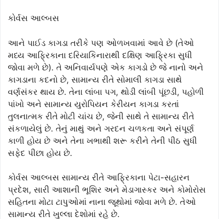
કોર્વસ આલ્બસ
આને પાઈડ કાગડા તરીકે પણ ઓળખવામાં આવે છે (તેઓ
મધ્ય આફ્રિકાના દરિયાકિનારાથી દક્ષિણ આફ્રિકા સુધી
જોવા મળે છે). તે અનિવાર્યપણે એક કાગડો છે જે નાનો અને
કાગડાના કદનો છે, સામાન્ય રીતે સોમાલી કાગડા સાથે
વર્ણસંકર થાય છે. તેના લાંબા પગ, થોડી લાંબી પૂંછડી, પહોળી
પાંખો અને સામાન્ય યુરોપિયન કેરીયન કાગડા કરતાં
તુલનાત્મક રીતે મોટી ચાંચ છે, જેની સાથે તે સામાન્ય રીતે
સંકળાયેલું છે. તેનું માથું અને ગરદન ચળકતા અને સંપૂર્ણ
કાળી હોય છે અને તેના ખભાથી શરૂ કરીને તેની પીઠ સુધી
સફેદ પીછા હોય છે.
કોર્વસ આલ્બસ સામાન્ય રીતે આફ્રિકાના પેટા-સહારન
પ્રદેશ, સારી આશાની ભૂશિર અને મેડાગાસ્કર અને કોમોરોસ
સહિતના મોટા ટાપુઓમાં નાના જૂથોમાં જોવા મળે છે. તેઓ
સામાન્ય રીતે ખુલ્લા દેશોમાં રહે છે.