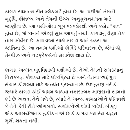
કાગડા સામાન્ય રીતે બ્લેકબર્ડ હોય છે. આ પક્ષીઓ તેમની
બુદ્ધિ, કૌશલ્ય અને તેમની ઉચ્ચ અનુકૂલનક્ષમતા માટે
જાણીતા છે. આ પક્ષીઓમાં ખૂબ જ જોરથી અને કઠોર “કાવ”
હોય છે, જે કાનને એટલું સુખ આપતું નથી. કાગડાનું વૈજ્ઞાનિક
નામ ‘કોર્વસ’ છે. કાગડાઓ સાથે કાગડો અને રુક્સ આ
જાતિના છે. આ તમામ પક્ષીઓ કોર્વિડે પરિવારના છે, જેમાં જે,
મેગ્પીઝ અને નટક્રેકર્સનો સમાવેશ થાય છે.
કાગડા અત્યંત બુદ્ધિશાળી પક્ષીઓ છે. તેઓ તેમની સમસ્યાનું
નિરાકરણ કૌશલ્ય માટે લોકપ્રિય છે અને તેમના અદ્ભુત
સંચાર કૌશલ્યો માટે અત્યંત પ્રખ્યાત છે. ઉદાહરણ તરીકે,
જ્યારે કાગડો કોઈ અધમ અથવા નકારાત્મક માણસનો સામનો
કરે છે અથવા તેને મળે છે, ત્યારે તે અન્ય કાગડાઓને શીખવશે
કે તેને કેવી રીતે ઓળખવો. સંશોધકોએ શોધી કાઢેલી બીજી
એક આશ્ચર્યજનક હકીકત એ છે કે કાગડા ક્યારેય ચહેરો
ભૂલી શકતા નથી.