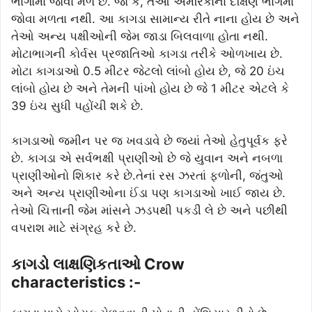
ભાગોમાં જોવા મળે છે. જો કે, તેઓ અમેરિકાના દક્ષિણ ભાગમાં
જોવા મળતા નથી. આ કાગડા સામાન્ય રીતે નાના હોય છે અને
તેઓ અન્ય પક્ષીઓની જેમ જાડા બિલવાળા હોતા નથી.
મોટાભાગની કોર્વસ પ્રજાતિઓ કાગડા તરીકે ઓળખાય છે.
મોટા કાગડાઓ 0.5 મીટર જેટલો લાંબો હોય છે, જે 20 ઇંચ
લાંબો હોય છે અને તેમની પાંખો હોય છે જે 1 મીટર એટલે કે
39 ઇંચ સુધી પહોંચી શકે છે.
કાગડાઓ જમીન પર જ ખવડાવે છે જ્યાં તેઓ હેતુપૂર્વક ફરે
છે. કાગડા એ સર્વભક્ષી પ્રાણીઓ છે જે યુવાન અને નબળા
પ્રાણીઓનો શિકાર કરે છે.તેનાં રસ ઝરતાં ફળોની, જંતુઓ
અને અન્ય પ્રાણીઓના ઈંડા પણ કાગડાઓ ખાઈ જાય છે.
તેઓ ચિત્તાની જેમ માંસને ઝડપથી પકડી લે છે અને પછીથી
વપરાશ માટે સંગ્રહ કરે છે.
કાગડો લાક્ષણિકતાઓ Crow
characteristics :-