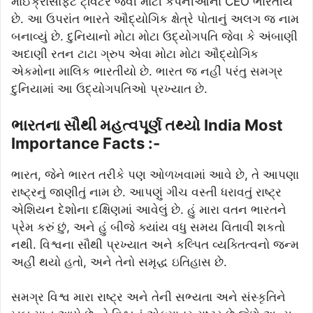
માઈક્રોસોફ્ટ ટ્વિટર જેવી મોટી કંપનીઓના CEO ભારતીય
છે. આ ઉપરાંત ભારતે ઔદ્યોગિક ક્ષેત્રે પોતાનું અલગ જ નામ
બનાવ્યું છે. દુનિયાનો મોટા મોટા ઉદ્યોગપતિ જેવા કે અંબાણી
અદાણી રતન ટાટા ગ્રુપ એવા મોટા મોટા ઔદ્યોગિક
એકમોના માલિક ભારતીયો છે. ભારત જ નહીં પરંતુ સમગ્ર
દુનિયામાં આ ઉદ્યોગપતિઓ પ્રખ્યાત છે.
ભારતના સૌથી મહત્વપૂર્ણ તથ્યો India Most
Importance Facts :-
ભારત, જેને ભારત તરીકે પણ ઓળખવામાં આવે છે, તે આપણા
રાષ્ટ્રનું જાણીતું નામ છે. આપણું ગીચ વસ્તી ધરાવતું રાષ્ટ્ર
એશિયન દેશોના દક્ષિણમાં આવેલું છે. હું મારા વતન ભારતને
પ્રેમ કરું છું, અને હું બીજે ક્યાંય વધુ સમય વિતાવી શકતો
નથી. વિશ્વના સૌથી પ્રખ્યાત અને કલ્પિત વ્યક્તિત્વનો જન્મ
અહીં થયો હતો, અને તેનો સમૃદ્ધ ઇતિહાસ છે.
સમગ્ર વિશ્વ મારા રાષ્ટ્ર અને તેની સભ્યતા અને સંસ્કૃતિને