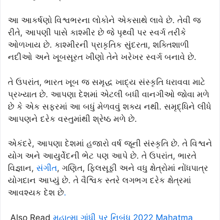
આ આકર્ષણો વિશ્વભરના લોકોને એકસાથે લાવે છે. તેવી જ
રીતે, આપણી પાસે કાશ્મીર છે જે પૃથ્વી પર સ્વર્ગ તરીકે
ઓળખાય છે. કાશ્મીરની પ્રાકૃતિક સુંદરતા, શક્તિશાળી
નદીઓ અને ખૂબસૂરત ખીણો તેને ખરેખર સ્વર્ગ બનાવે છે.
તે ઉપરાંત, ભારત ખૂબ જ સમૃદ્ધ ખાદ્ય સંસ્કૃતિ ધરાવવા માટે
પ્રખ્યાત છે. આપણા દેશમાં એટલી બધી વાનગીઓ જોવા મળે
છે કે એક સફરમાં આ બધું મેળવવું શક્ય નથી. સમૃદ્ધિને લીધે
આપણને દરેક વસ્તુમાંથી શ્રેષ્ઠ મળે છે.
એકંદરે, આપણા દેશમાં હજારો વર્ષ જૂની સંસ્કૃતિ છે. તે વિશ્વને
યોગ અને આયુર્વેદની ભેટ પણ આપે છે. તે ઉપરાંત, ભારતે
વિજ્ઞાન,
સંગીત
, ગણિત, ફિલસૂફી અને વધુ ક્ષેત્રોમાં નોંધપાત્ર
યોગદાન આપ્યું છે. તે વૈશ્વિક સ્તરે લગભગ દરેક ક્ષેત્રમાં
આવશ્યક દેશ છે
.
Also Read
મહાત્મા ગાંધી પર નિબંધ 2022 Mahatma