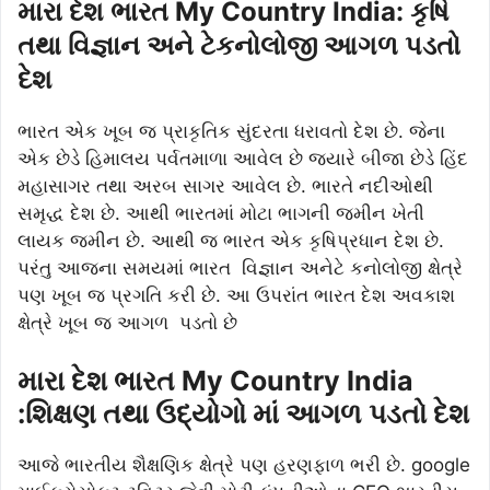
મારા દેશ ભારત My Country India: કૃષિ
તથા વિજ્ઞાન અને ટેકનોલોજી આગળ પડતો
દેશ
ભારત એક ખૂબ જ પ્રાકૃતિક સુંદરતા ધરાવતો દેશ છે. જેના
એક છેડે હિમાલય પર્વતમાળા આવેલ છે જ્યારે બીજા છેડે હિંદ
મહાસાગર તથા અરબ સાગર આવેલ છે. ભારતે નદીઓથી
સમૃદ્ધ દેશ છે. આથી ભારતમાં મોટા ભાગની જમીન ખેતી
લાયક જમીન છે. આથી જ ભારત એક કૃષિપ્રધાન દેશ છે.
પરંતુ આજના સમયમાં ભારત વિજ્ઞાન અનેટે કનોલોજી ક્ષેત્રે
પણ ખૂબ જ પ્રગતિ કરી છે. આ ઉપરાંત ભારત દેશ અવકાશ
ક્ષેત્રે ખૂબ જ આગળ પડતો છે
મારા દેશ
ભારત
My Country India
:
શિક્ષણ તથા ઉદ્યોગો માં આગળ પડતો દેશ
આજે ભારતીય શૈક્ષણિક ક્ષેત્રે પણ હરણફાળ ભરી છે. google