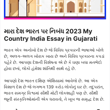
મારા દેશ ભારત પર નિબંધ 2023 My
Country India Essay in Gujarati
ભારત એક અનોખો દેશ છે જે વિવિધ પ્રકારની ભાષાઓ બોલે
છે, અલગ-અલગ ખોરાક ખાય છે અને વિવિધ પ્રકારના કપડાં
પહેરે છે. આપણા દેશની વિશેષતા એ છે કે ઘણા બધા મતભેદો
હોવા છતાં, લોકો હંમેશા શાંતિથી સાથે રહે છે.
આપણો દેશ ભારત દક્ષિણ એશિયામાં આવેલો છે. આ એક
વિશાળ દેશ છે જે લગભગ 139 કરોડ લોકોનું ઘર છે. તદુપરાંત,
ભારત સમગ્ર વિશ્વમાં સૌથી મોટી લોકશાહી પણ છે. સૌથી
જૂની સંસ્કૃતિઓમાંની એક ધરાવતો, તે ખૂબ જ સમૃદ્ધ દેશ છે.