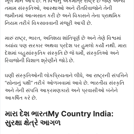
ખૂબ માન આપે છે. તે વિશ્વનું એકમાત્ર રાષ્ટ્ર છે જેણે અન્ય
તમામ સંસ્કૃતિઓ, આસ્થાઓ અને રીતરિવાજોને તેની
જમીનમાં આત્મસાત કરી છે અને વિકાસને તેના પ્રાથમિક
નિયમ તરીકે વિકસાવવાની મંજૂરી આપી છે.
મારું રાષ્ટ્ર, ભારત, અતિશય શાંતિપૂર્ણ છે અને તેણે વિશ્વમાં
ક્યાંય પણ સરકાર અથવા પ્રદેશ પર હુમલો કર્યો નથી. મારા
દેશમાં બહુસાંસ્કૃતિક સંસ્કૃતિ છે જે ધર્મો, સંસ્કૃતિઓ અને
રિવાજોની વિશાળ શ્રેણીને જોડે છે.
ઘણી સંસ્કૃતિઓની લોકપ્રિયતાને લીધે, આ રાષ્ટ્રની સંપત્તિને
“સોનાનું પક્ષી” તરીકે ઓળખવામાં આવે છે. ભારતીય સંસ્કૃતિ
અને તેની સંપત્તિ આક્રમણકારો અને પ્રવાસીઓ બંનેને
આકર્ષિત કરે છે.
મારા દેશ ભારત
My Country India:
સુરક્ષા ક્ષેત્રે આગળ