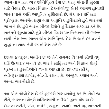
આમ તો ભારત એક શાંતિપ્રિય દેશ છે. પરંતુ પોતાની સુરક્ષા
માટે તૈયાર છે. ભારત વિજ્ઞાન ટેકનોલોજી ક્ષેત્રે આગળ હોવાથી
ભારત પાસે અતિ આધુનિક હથિયારો છે. મેક ઇન ઇન્ડિયા
પ્રોગ્રામ અંતર્ગત ઘણા બધા આધુનિક હથિયારો હવે ભારતમાં
જ બને છે. હવે ભારત બીજા દેશોને હથિયાર સપ્લાય કરે છે.
ભારતને સુરક્ષા માટે હવે બીજા દિવસ પર નિર્ભરતા ની જરૂર
નથી. તેમ છતાં ભારત એક શાંતિપ્રિય દેશ છે અને દર વખતે
યુદ્ધ ના થાય તેવી જ કોશિશ કરે છે
દેશમા ફળદ્રુપ જમીન છે જે તેને સમગ્ર વિશ્વમાં સૌથી વધુ
ઘઉં ઉત્પાદક બનાવે છે. ભારતે સાહિત્ય અને વિજ્ઞાન ક્ષેત્રે
પ્રખ્યાત હસ્તીઓને જન્મ આપ્યો છે. દાખલા તરીકે,
રવીન્દ્રનાથ ટાગોર, સી.વી. રમન, ડૉ. અબ્દુલ કલામ અને
અન્ય ભારતીયો છે.
આ એક એવો દેશ છે જે હજારો ગામડાઓનું ઘર છે. તેવી જ
રીતે, ભારતના ક્ષેત્રો શકિતશાળી નદીઓ દ્વારા પોષાય છે.
દાખલા તરીકે, ગંગા, કાવેરી, યમુના, નર્મદા અને વધુ ભારતની