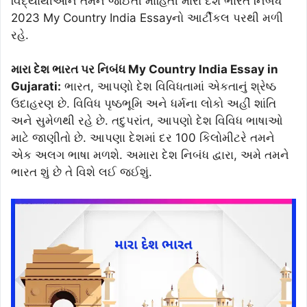
વિદ્યાર્થીઓને તેમને જોઈતી માહિતી મારા દેશ ભારત નિબંધ
2023 My Country India Essayનો આર્ટીકલ પરથી મળી
રહે.
મારા દેશ ભારત પર નિબંધ My Country India Essay in
Gujarati:
ભારત, આપણો દેશ વિવિધતામાં એકતાનું શ્રેષ્ઠ
ઉદાહરણ છે. વિવિધ પૃષ્ઠભૂમિ અને ધર્મના લોકો અહીં શાંતિ
અને સુમેળથી રહે છે. તદુપરાંત, આપણો દેશ વિવિધ ભાષાઓ
માટે જાણીતો છે. આપણા દેશમાં દર 100 કિલોમીટરે તમને
એક અલગ ભાષા મળશે. અમારા દેશ નિબંધ દ્વારા, અમે તમને
ભારત શું છે તે વિશે લઈ જઈશું.