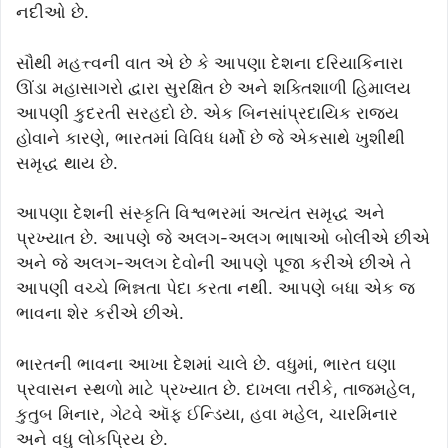
નદીઓ છે.
સૌથી મહત્ત્વની વાત એ છે કે આપણા દેશના દરિયાકિનારા
ઊંડા મહાસાગરો દ્વારા સુરક્ષિત છે અને શક્તિશાળી હિમાલય
આપણી કુદરતી સરહદો છે. એક બિનસાંપ્રદાયિક રાજ્ય
હોવાને કારણે, ભારતમાં વિવિધ ધર્મો છે જે એકસાથે ખુશીથી
સમૃદ્ધ થાય છે.
આપણા દેશની સંસ્કૃતિ વિશ્વભરમાં અત્યંત સમૃદ્ધ અને
પ્રખ્યાત છે. આપણે જે અલગ-અલગ ભાષાઓ બોલીએ છીએ
અને જે અલગ-અલગ દેવોની આપણે પૂજા કરીએ છીએ તે
આપણી વચ્ચે ભિન્નતા પેદા કરતા નથી. આપણે બધા એક જ
ભાવના શેર કરીએ છીએ.
ભારતની ભાવના આખા દેશમાં ચાલે છે. વધુમાં, ભારત ઘણા
પ્રવાસન સ્થળો માટે પ્રખ્યાત છે. દાખલા તરીકે, તાજમહેલ,
કુતુબ મિનાર, ગેટવે ઑફ ઈન્ડિયા, હવા મહેલ, ચારમિનાર
અને વધુ લોકપ્રિય છે.