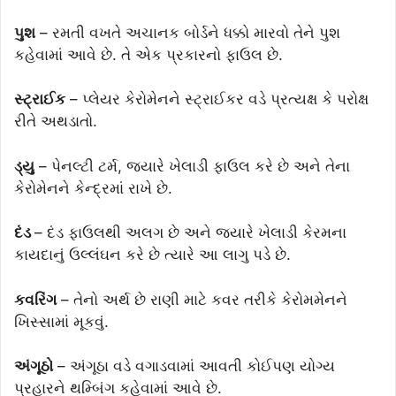
પુશ
– રમતી વખતે અચાનક બોર્ડને ધક્કો મારવો તેને પુશ
કહેવામાં આવે છે. તે એક પ્રકારનો ફાઉલ છે.
સ્ટ્રાઈક
– પ્લેયર કેરોમેનને સ્ટ્રાઈકર વડે પ્રત્યક્ષ કે પરોક્ષ
રીતે અથડાતો.
ડ્યુ
– પેનલ્ટી ટર્મ, જ્યારે ખેલાડી ફાઉલ કરે છે અને તેના
કેરોમેનને કેન્દ્રમાં રાખે છે.
દંડ
– દંડ ફાઉલથી અલગ છે અને જ્યારે ખેલાડી કેરમના
કાયદાનું ઉલ્લંઘન કરે છે ત્યારે આ લાગુ પડે છે.
કવરિંગ
– તેનો અર્થ છે રાણી માટે કવર તરીકે કેરોમમેનને
ખિસ્સામાં મૂકવું.
અંગૂઠો
– અંગૂઠા વડે વગાડવામાં આવતી કોઈપણ યોગ્ય
પ્રહારને થમ્બિંગ કહેવામાં આવે છે.