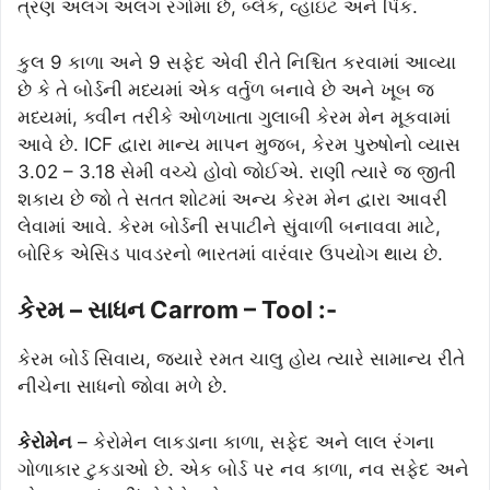
ત્રણ અલગ અલગ રંગોમાં છે, બ્લેક, વ્હાઇટ અને પિંક.
કુલ 9 કાળા અને 9 સફેદ એવી રીતે નિશ્ચિત કરવામાં આવ્યા
છે કે તે બોર્ડની મધ્યમાં એક વર્તુળ બનાવે છે અને ખૂબ જ
મધ્યમાં, ક્વીન તરીકે ઓળખાતા ગુલાબી કેરમ મેન મૂકવામાં
આવે છે. ICF દ્વારા માન્ય માપન મુજબ, કેરમ પુરુષોનો વ્યાસ
3.02 – 3.18 સેમી વચ્ચે હોવો જોઈએ. રાણી ત્યારે જ જીતી
શકાય છે જો તે સતત શોટમાં અન્ય કેરમ મેન દ્વારા આવરી
લેવામાં આવે. કેરમ બોર્ડની સપાટીને સુંવાળી બનાવવા માટે,
બોરિક એસિડ પાવડરનો ભારતમાં વારંવાર ઉપયોગ થાય છે.
કેરમ – સાધન Carrom – Tool :-
કેરમ બોર્ડ સિવાય, જ્યારે રમત ચાલુ હોય ત્યારે સામાન્ય રીતે
નીચેના સાધનો જોવા મળે છે.
કેરોમેન
– કેરોમેન લાકડાના કાળા, સફેદ અને લાલ રંગના
ગોળાકાર ટુકડાઓ છે. એક બોર્ડ પર નવ કાળા, નવ સફેદ અને