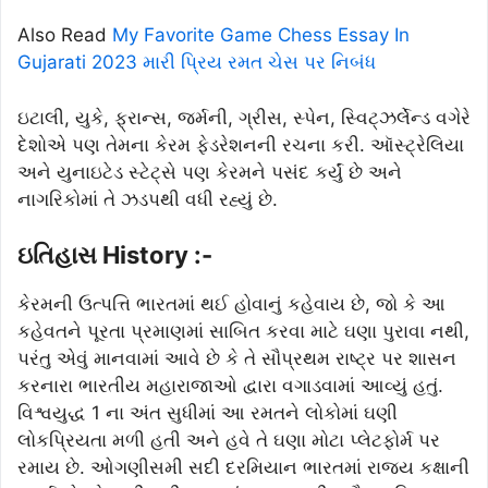
Also Read
My Favorite Game Chess Essay In
Gujarati 2023 મારી પ્રિય રમત ચેસ પર નિબંધ
ઇટાલી, યુકે, ફ્રાન્સ, જર્મની, ગ્રીસ, સ્પેન, સ્વિટ્ઝર્લેન્ડ વગેરે
દેશોએ પણ તેમના કેરમ ફેડરેશનની રચના કરી. ઑસ્ટ્રેલિયા
અને યુનાઇટેડ સ્ટેટ્સે પણ કેરમને પસંદ કર્યું છે અને
નાગરિકોમાં તે ઝડપથી વધી રહ્યું છે.
ઇતિહાસ History :-
કેરમની ઉત્પત્તિ ભારતમાં થઈ હોવાનું કહેવાય છે, જો કે આ
કહેવતને પૂરતા પ્રમાણમાં સાબિત કરવા માટે ઘણા પુરાવા નથી,
પરંતુ એવું માનવામાં આવે છે કે તે સૌપ્રથમ રાષ્ટ્ર પર શાસન
કરનારા ભારતીય મહારાજાઓ દ્વારા વગાડવામાં આવ્યું હતું.
વિશ્વયુદ્ધ 1 ના અંત સુધીમાં આ રમતને લોકોમાં ઘણી
લોકપ્રિયતા મળી હતી અને હવે તે ઘણા મોટા પ્લેટફોર્મ પર
રમાય છે. ઓગણીસમી સદી દરમિયાન ભારતમાં રાજ્ય કક્ષાની