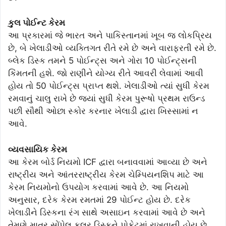
કુલ પોઈન્ટ કેરમ
આ પ્રકારમાં જે ભારત અને પાકિસ્તાનમાં ખૂબ જ લોકપ્રિય
છે, બે ખેલાડીઓ વ્યક્તિગત રીતે રમે છે અને વારાફરતી રમે છે.
બ્લેક ડિસ્ક તમને 5 પોઈન્ટ્સ અને ગોરા 10 પોઈન્ટ્સની
કિંમતની હશે. જો રાણીને યોગ્ય રીતે આવરી લેવામાં આવી
હોય તો 50 પોઈન્ટ્સ પ્રાપ્ત થશે. ખેલાડીઓ ત્યાં સુધી કેરમ
રમવાનું ચાલુ રાખે છે જ્યાં સુધી કેરમ પુરૂષો પ્રથમ રાઉન્ડ
પછી સૌથી ઓછા સ્કોર કરનાર ખેલાડી દ્વારા ખિસ્સામાં ન
આવે.
વ્યવસાયિક કેરમ
આ કેરમ બોર્ડ નિયમો ICF દ્વારા બનાવવામાં આવ્યા છે અને
રાષ્ટ્રીય અને આંતરરાષ્ટ્રીય કેરમ ચેમ્પિયનશિપ માટે આ
કેરમ નિયમોનો ઉપયોગ કરવામાં આવે છે. આ નિયમો
અનુસાર, દરેક કેરમ રમતમાં 29 પોઈન્ટ હોય છે. દરેક
ખેલાડીને ડિસ્કના રંગ સાથે અસાઇન કરવામાં આવે છે અને
તેમણે માત્ર સોંપેલ કલર ડિસ્કને પોકેટમાં રાખવાની હોય છે.