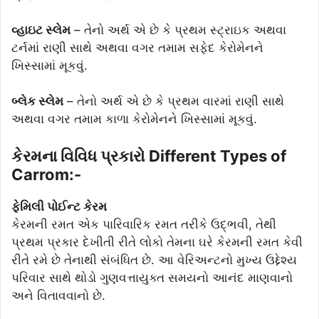
વ્હાઇટ સ્લેમ
– તેનો અર્થ એ છે કે પ્રથમ સ્ટ્રાઇક અથવા
ટર્નમાં રાણી સાથે અથવા વગર તમામ સફેદ કેરોમેનને
ખિસ્સામાં મૂકવું.
બ્લેક સ્લેમ
– તેનો અર્થ એ છે કે પ્રથમ વારમાં રાણી સાથે
અથવા વગર તમામ કાળા કેરોમેનને ખિસ્સામાં મૂકવું.
કેરમના વિવિધ પ્રકારો Different Types of
Carrom:-
ફેમિલી પોઈન્ટ કેરમ
કેરમની રમત એક પારિવારિક રમત તરીકે ઉદ્ભવી, તેથી
પ્રથમ પ્રકાર દેખીતી રીતે લોકો તેમના ઘરે કેરમની રમત કેવી
રીતે રમે છે તેનાથી સંબંધિત છે. આ વેરિઅન્ટનો મુખ્ય ઉદ્દેશ્ય
પરિવાર સાથે થોડો ગુણવત્તાયુક્ત સમયનો આનંદ માણવાનો
અને વિતાવવાનો છે.