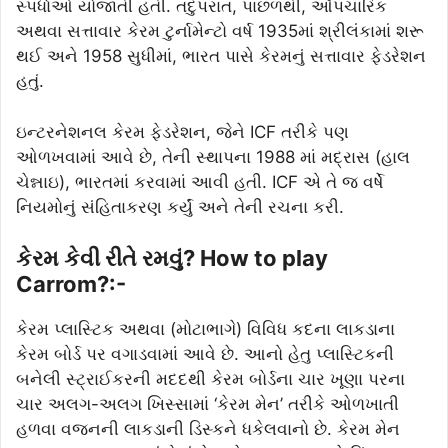
સ્પર્ધાઓ યોજાતી હતી. તદુપરાંત, પાછળથી, ઔપચારિક
અથવા સત્તાવાર કેરમ ટુર્નામેન્ટો વર્ષ 1935માં શ્રીલંકામાં શરૂ
થઈ અને 1958 સુધીમાં, ભારત પાસે કેરમનું સત્તાવાર ફેડરેશન
હતું.
ઇન્ટરનેશનલ કેરમ ફેડરેશન, જેને ICF તરીકે પણ
ઓળખવામાં આવે છે, તેની સ્થાપના 1988 માં મદ્રાસ (હાલ
ચેન્નાઇ), ભારતમાં કરવામાં આવી હતી. ICF એ તે જ વર્ષે
નિયમોનું સંહિતાકરણ કર્યું અને તેની રચના કરી.
કેરમ કેવી રીતે રમવું? How to play
Carrom?:-
કેરમ પ્લાસ્ટિક અથવા (મોટાભાગે) વિવિધ કદના લાકડાના
કેરમ બોર્ડ પર વગાડવામાં આવે છે. આનો હેતુ પ્લાસ્ટિકની
બનેલી સ્ટ્રાઈકરની મદદથી કેરમ બોર્ડના ચાર ખૂણા પરના
ચાર અલગ-અલગ ખિસ્સામાં ‘કેરમ મેન’ તરીકે ઓળખાતી
હળવા વજનની લાકડાની ડિસ્કને ધકેલવાનો છે. કેરમ મેન