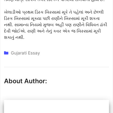
ખેલાડીઓ પ્રથમ ડિસ્ક ખિસ્સામાં મૂકે તે પહેલાં અને છેલ્લી
ડિસ્ક ખિસ્સામાં મૂક્યા પછી રાણીને ખિસ્સામાં મૂકી શકતા
નથી. સામાન્ય નિયમો મુજબ અહીં પણ રાણીને વિધિવત ઢાંકી
દેવી જોઈએ. રાણી અને તેનું કવર એક જ ખિસ્સામાં મૂકી
શકાતું નથી.
Categories
Gujarati Essay
About Author: