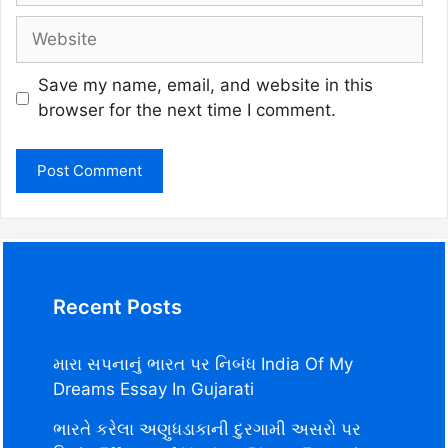
Website
Save my name, email, and website in this
browser for the next time I comment.
Recent Posts
મારા સપનાનું ભારત પર નિબંધ India Of My
Dreams Essay In Gujarati
ભારતે કરેલા અણુધડાકાની દુરગામી અસરો પર