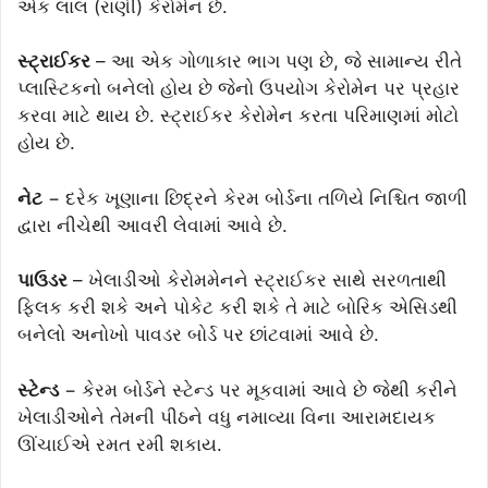
એક લાલ (રાણી) કેરોમેન છે.
સ્ટ્રાઈકર
– આ એક ગોળાકાર ભાગ પણ છે, જે સામાન્ય રીતે
પ્લાસ્ટિકનો બનેલો હોય છે જેનો ઉપયોગ કેરોમેન પર પ્રહાર
કરવા માટે થાય છે. સ્ટ્રાઈકર કેરોમેન કરતા પરિમાણમાં મોટો
હોય છે.
નેટ
− દરેક ખૂણાના છિદ્રને કેરમ બોર્ડના તળિયે નિશ્ચિત જાળી
દ્વારા નીચેથી આવરી લેવામાં આવે છે.
પાઉડર
– ખેલાડીઓ કેરોમમેનને સ્ટ્રાઈકર સાથે સરળતાથી
ફ્લિક કરી શકે અને પોકેટ કરી શકે તે માટે બોરિક એસિડથી
બનેલો અનોખો પાવડર બોર્ડ પર છાંટવામાં આવે છે.
સ્ટેન્ડ
− કેરમ બોર્ડને સ્ટેન્ડ પર મૂકવામાં આવે છે જેથી કરીને
ખેલાડીઓને તેમની પીઠને વધુ નમાવ્યા વિના આરામદાયક
ઊંચાઈએ રમત રમી શકાય.