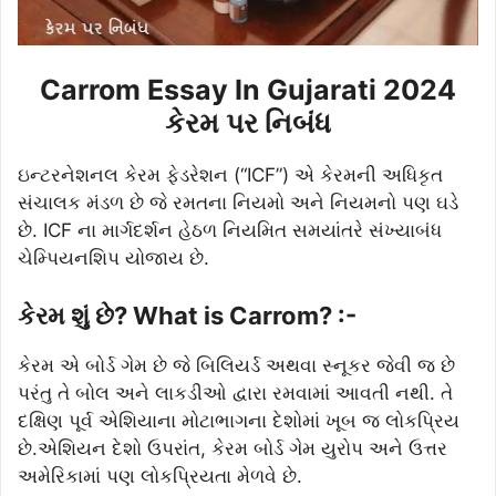
Carrom Essay In Gujarati 2024
કેરમ પર નિબંધ
ઇન્ટરનેશનલ કેરમ ફેડરેશન (“ICF”) એ કેરમની અધિકૃત
સંચાલક મંડળ છે જે રમતના નિયમો અને નિયમનો પણ ઘડે
છે. ICF ના માર્ગદર્શન હેઠળ નિયમિત સમયાંતરે સંખ્યાબંધ
ચેમ્પિયનશિપ યોજાય છે.
કેરમ શું છે? What is Carrom? :-
કેરમ એ બોર્ડ ગેમ છે જે બિલિયર્ડ અથવા સ્નૂકર જેવી જ છે
પરંતુ તે બોલ અને લાકડીઓ દ્વારા રમવામાં આવતી નથી. તે
દક્ષિણ પૂર્વ એશિયાના મોટાભાગના દેશોમાં ખૂબ જ લોકપ્રિય
છે.એશિયન દેશો ઉપરાંત, કેરમ બોર્ડ ગેમ યુરોપ અને ઉત્તર
અમેરિકામાં પણ લોકપ્રિયતા મેળવે છે.