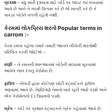
પ્રકાશ
– વધુ સારી દૃશ્યતા માટે બોર્ડ પર લાઇટ લટકાવવામાં
આવે છે અને તે ગરમી ઉત્પન્ન કરે છે જે ખાતરી કરે છે કે
પાવડર બોર્ડને વળગી રહેતો નથી.
કેરમમાં લોકપ્રિય શરતો Popular terms in
carrom :-
કેરમ રમતા પહેલા તમારે તમારી જાતને નીચેની શરતોથી
પરિચિત કરવી જોઈએ −
રાણી
− તે રમતની શરૂઆતમાં બોર્ડની મધ્યમાં મૂકવામાં
આવેલ લાલ રંગનું કેરોમેન છે.
ફાઉલ
– ખેલાડી દ્વારા કોઈપણ ખોટી સ્ટ્રાઈકને ફાઉલ
ગણવામાં આવે છે. તેણી/તેણે તેમનો વારો ચૂકી જવો પડશે અને
એક કેરોમેનનો દંડ ઉઠાવવો પડશે.
બ્રેક
– બોર્ડ પર પ્રથમ સ્ટ્રાઇકને બ્રેક કહેવામાં આવે છે.