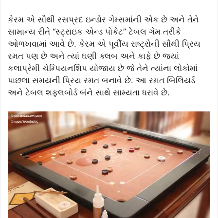
કેરમ એ સૌથી રસપ્રદ ઇન્ડોર ગેમ્સમાંની એક છે અને તેને
સામાન્ય રીતે “સ્ટ્રાઇક એન્ડ પોકેટ” ટેબલ ગેમ તરીકે
ઓળખવામાં આવે છે. કેરમ એ પૂર્વીય રાષ્ટ્રોની સૌથી પ્રિય
રમત પણ છે અને ત્યાં ઘણી ક્લબ અને કાફે છે જ્યાં
કલાપ્રેમી ચેમ્પિયનશિપ યોજાય છે જે તેને ત્યાંના લોકોમાં
પાછલા સમયની પ્રિય રમત બનાવે છે. આ રમત બિલિયર્ડ
અને ટેબલ શફલબોર્ડ બંને સાથે સામ્યતા ધરાવે છે.