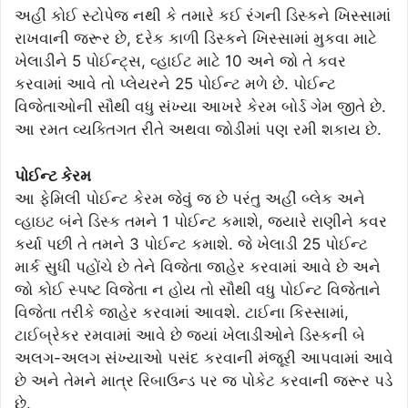
અહીં કોઈ સ્ટોપેજ નથી કે તમારે કઈ રંગની ડિસ્કને ખિસ્સામાં
રાખવાની જરૂર છે, દરેક કાળી ડિસ્કને ખિસ્સામાં મુકવા માટે
ખેલાડીને 5 પોઈન્ટ્સ, વ્હાઈટ માટે 10 અને જો તે કવર
કરવામાં આવે તો પ્લેયરને 25 પોઈન્ટ મળે છે. પોઈન્ટ
વિજેતાઓની સૌથી વધુ સંખ્યા આખરે કેરમ બોર્ડ ગેમ જીતે છે.
આ રમત વ્યક્તિગત રીતે અથવા જોડીમાં પણ રમી શકાય છે.
પોઈન્ટ કેરમ
આ ફેમિલી પોઈન્ટ કેરમ જેવું જ છે પરંતુ અહીં બ્લેક અને
વ્હાઇટ બંને ડિસ્ક તમને 1 પોઈન્ટ કમાશે, જ્યારે રાણીને કવર
કર્યા પછી તે તમને 3 પોઈન્ટ કમાશે. જે ખેલાડી 25 પોઈન્ટ
માર્ક સુધી પહોંચે છે તેને વિજેતા જાહેર કરવામાં આવે છે અને
જો કોઈ સ્પષ્ટ વિજેતા ન હોય તો સૌથી વધુ પોઈન્ટ વિજેતાને
વિજેતા તરીકે જાહેર કરવામાં આવશે. ટાઈના કિસ્સામાં,
ટાઈબ્રેકર રમવામાં આવે છે જ્યાં ખેલાડીઓને ડિસ્કની બે
અલગ-અલગ સંખ્યાઓ પસંદ કરવાની મંજૂરી આપવામાં આવે
છે અને તેમને માત્ર રિબાઉન્ડ પર જ પોકેટ કરવાની જરૂર પડે
છે.