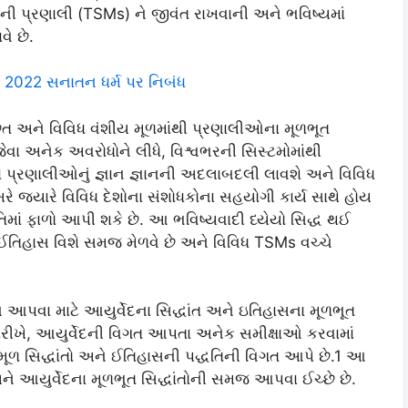
ી પ્રણાલી (TSMs) ને જીવંત રાખવાની અને ભવિષ્યમાં
ે છે.
ti 2022 સનાતન ધર્મ પર નિબંધ
અછત અને વિવિધ વંશીય મૂળમાંથી પ્રણાલીઓના મૂળભૂત
જેવા અનેક અવરોધોને લીધે, વિશ્વભરની સિસ્ટમોમાંથી
ના પ્રણાલીઓનું જ્ઞાન જ્ઞાનની અદલાબદલી લાવશે અને વિવિધ
્યારે વિવિધ દેશોના સંશોધકોના સહયોગી કાર્ય સાથે હોય
િમાં ફાળો આપી શકે છે. આ ભવિષ્યવાદી ધ્યેયો સિદ્ધ થઈ
અને ઈતિહાસ વિશે સમજ મેળવે છે અને વિવિધ TSMs વચ્ચે
દાન આપવા માટે આયુર્વેદના સિદ્ધાંત અને ઇતિહાસના મૂળભૂત
તારીખે, આયુર્વેદની વિગત આપતા અનેક સમીક્ષાઓ કરવામાં
મૂળ સિદ્ધાંતો અને ઈતિહાસની પદ્ધતિની વિગત આપે છે.1 આ
 અને આયુર્વેદના મૂળભૂત સિદ્ધાંતોની સમજ આપવા ઈચ્છે છે.