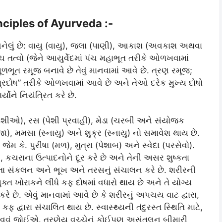
rinciples of Ayurveda :-
થી બનેલું છે: વાયુ (વાયુ), જલા (પાણી), આકાશ (અવકાશ અથવા
ચ તત્વો (જેને આયુર્વેદમાં પંચ મહાભૂત તરીકે ઓળખવામાં
ભૂત રમૂજ બનાવે છે તેવું માનવામાં આવે છે. ત્રણ રમૂજ;
“ત્રિદોષ” તરીકે ઓળખવામાં આવે છે અને તેઓ દરેક મુખ્ય દોષો
્યોને નિયંત્રિત કરે છે.
ત પેશીઓ), રસ (પેશી પ્રવાહી), મેડા (ચરબી અને સંયોજક
ા), મમસા (સ્નાયુ) અને શુક્ર (સ્નાયુ) નો સમાવેશ થાય છે.
મ કે. પુરીષા (મળ), મુત્રા (પેશાબ) અને સ્વેદા (પરસેવો).
, કચરાના ઉત્પાદનોને દૂર કરે છે અને તેની અસર શુષ્કતા
ક ચેતા સંકલન અને ભૂખ અને તરસનું સંચાલન કરે છે. શરીરની
ુક્ત ખોરાકને લીધે કફ દોષમાં વધારો થાય છે અને તે યોગ્ય
કરે છે. એવું માનવામાં આવે છે કે શરીરનું અપચય વાટ દ્વારા,
દ્વારા સંચાલિત થાય છે. સ્વાસ્થ્યની તંદુરસ્ત સ્થિતિ માટે,
વવું જોઈએ. ત્રણેય વચ્ચેનું કોઈપણ અસંતુલન બીમારી