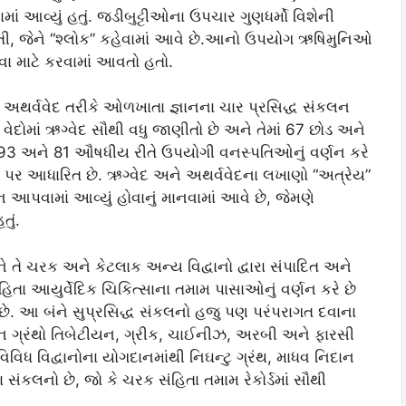
માં આવ્યું હતું. જડીબુટ્ટીઓના ઉપચાર ગુણધર્મો વિશેની
તી, જેને “શ્લોક” કહેવામાં આવે છે.આનો ઉપયોગ ઋષિમુનિઓ
ા માટે કરવામાં આવતો હતો.
અને અથર્વવેદ તરીકે ઓળખાતા જ્ઞાનના ચાર પ્રસિદ્ધ સંકલન
 વેદોમાં ઋગ્વેદ સૌથી વધુ જાણીતો છે અને તેમાં 67 છોડ અને
ેદ 293 અને 81 ઔષધીય રીતે ઉપયોગી વનસ્પતિઓનું વર્ણન કરે
્ઞાન પર આધારિત છે. ઋગ્વેદ અને અથર્વવેદના લખાણો “અત્રેય”
 આપવામાં આવ્યું હોવાનું માનવામાં આવે છે, જેમણે
તું.
અને તે ચરક અને કેટલાક અન્ય વિદ્વાનો દ્વારા સંપાદિત અને
તા આયુર્વેદિક ચિકિત્સાના તમામ પાસાઓનું વર્ણન કરે છે
રે છે. આ બંને સુપ્રસિદ્ધ સંકલનો હજુ પણ પરંપરાગત દવાના
ાચીન ગ્રંથો તિબેટીયન, ગ્રીક, ચાઈનીઝ, અરબી અને ફારસી
વિધ વિદ્વાનોના યોગદાનમાંથી નિઘન્ટુ ગ્રંથ, માધવ નિદાન
ંકલનો છે, જો કે ચરક સંહિતા તમામ રેકોર્ડમાં સૌથી