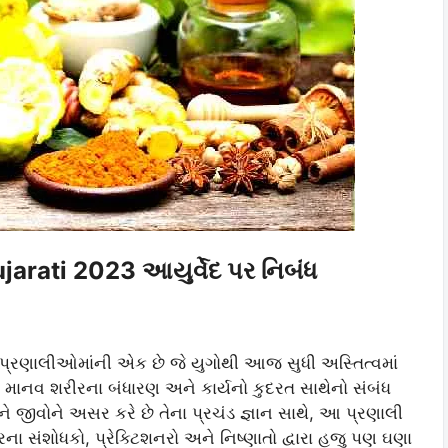
arati 2023 આયુર્વેદ પર નિબંધ
ત પ્રણાલીઓમાંની એક છે જે યુગોથી આજ સુધી અસ્તિત્વમાં
, માનવ શરીરના બંધારણ અને કાર્યનો કુદરત સાથેનો સંબંધ
અને જીવોને અસર કરે છે તેના પ્રચંડ જ્ઞાન સાથે, આ પ્રણાલી
ના સંશોધકો, પ્રેક્ટિશનરો અને નિષ્ણાતો દ્વારા હજુ પણ ઘણા