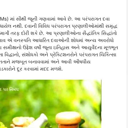
 (TSMs) માં સૌથી જૂની ગણવામાં આવે છે. આ પરંપરાગત દવા
શોધાયેલ નથી. દવાની વિવિધ પરંપરાગત પ્રણાલીઓમાંથી સમૃદ્ધ
માર્ગો તરફ દોરી શકે છે. આ પ્રણાલીઓના સૈદ્ધાંતિક સિદ્ધાંતો
વ એ વનસ્પતિ આધારિત દવાઓની શોધમાં અન્ય અવરોધો
ીક્ષાનો ઉદ્દેશ વર્ષો જૂના ઇતિહાસ અને આયુર્વેદના મૂળભૂત
ા વિદ્વાનો, સંશોધકો અને પ્રેક્ટિશનરોને પરંપરાગત ચિકિત્સા
માનતાને મજબૂત બનાવવામાં અને આવી ઔષધીય
પડકારોને દૂર કરવામાં મદદ મળશે.