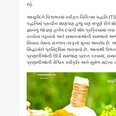
રહે.
આયુર્વેદને વિશ્વભરમાં સ્વીકૃત ચિકિત્સા પદ્ધતિ
પદ્ધતિમાં પ્રાચીન શાણપણ હજુ પણ સંપૂર્ણ રીતે 
જ્ઞાનનું જોડાણ હર્બલ દવાની શોધ પ્રક્રિયામાં નવા 
વચ્ચેના તફાવતો અને સમાનતાઓની સમજનો અભા
સિવાય તેમના સંકલન તરફનો મુખ્ય અવરોધ છે. આ સમ
સિદ્ધાંતોને પ્રસિદ્ધિમાં લાવવાનો છે. આનાથી ઉભરત
પ્રણાલીઓની ઊંડી સમજણ પ્રાપ્ત કરવામાં, સ
પ્રણાલીઓની વૈશ્વિક સ્વીકૃતિ અને સુમેળ માટેના 