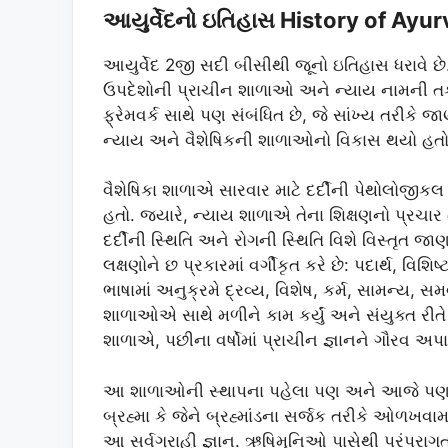
આયુર્વેદનો ઇતિહાસ History of Ayur
આયુર્વેદ 2જી સદી બીસીથી જૂનો ઇતિહાસ ધરાવે છે.
ઉપદેશોની પ્રાચીન શાળાઓ અને ન્યાય નામની તર્કશા
ફ્રેમવર્ક સાથે પણ સંબંધિત છે, જે સાંખ્ય તરીકે જા
ન્યાય અને વૈશેષિકની શાળાઓનો વિકાસ થયો હતો
વૈશેષિકા શાળાએ સારવાર માટે દર્દીની પેથોલોજી
હતો. જ્યારે, ન્યાય શાળાએ તેના શિક્ષણનો પ્રચાર
દર્દીની સ્થિતિ અને રોગની સ્થિતિ વિશે વિસ્તૃત 
લક્ષણોને છ પ્રકારમાં વર્ગીકૃત કરે છે: પદાર્થ, વિશિ
ભાષામાં અનુક્રમે દ્રવ્ય, વિશેષ, કર્મ, સામન્ય, 
શાળાઓએ સાથે મળીને કામ કર્યું અને સંયુક્ત રીતે
શાળાએ, પછીના વર્ષોમાં પ્રાચીન જ્ઞાનને ગૌરવ અપાવ
આ શાળાઓની સ્થાપના પહેલા પણ અને આજે પણ, આયુર
બ્રહ્મા કે જેને બ્રહ્માંડના સર્જક તરીકે ઓળખવ
આ સર્વગ્રાહી જ્ઞાન. ઋષિમુનિઓ પાસેથી પરંપરાગ