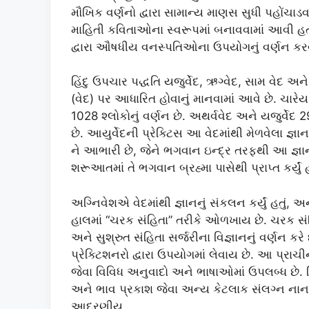
મૌખિક વર્ણનો દ્વારા સામાન્ય માણસ સુધી પહોંચાડવા
માહિતી કવિતાઓના સ્વરૂપમાં બનાવવામાં આવી હ
દ્વારા ઔષધીય વનસ્પતિઓના ઉપયોગનું વર્ણન કરવ
હિંદુ ઉપચાર પદ્ધતિ યજુર્વેદ, ઋગ્વેદ, સામ વેદ 
(વેદ) પર આધારિત હોવાનું માનવામાં આવે છે. ચારેય
1028 શ્લોકોનું વર્ણન છે. અથર્વવેદ અને યજુર્વ
છે. આયુર્વેદની પ્રેક્ટિસ આ વેદમાંથી મેળવેલા જ
ને આભારી છે, જેને ભગવાન ઇન્દ્ર તરફથી આ જ્ઞાન
શરૂઆતમાં તે ભગવાન બ્રહ્મા પાસેથી પ્રાપ્ત કર્યું હ
અગ્નિવેશએ વેદમાંથી જ્ઞાનનું સંકલન કર્યું હતું, 
હાલમાં “ચરક સંહિતા” તરીકે ઓળખાય છે. ચરક સંહિ
અને સુશ્રુત સંહિતા સર્જરીના વિજ્ઞાનનું વર્ણન ક
પ્રેક્ટિશનરો દ્વારા ઉપયોગમાં લેવાય છે. આ પ્ર
જેવા વિવિધ અનુવાદો અને ભાષાઓમાં ઉપલબ્ધ છે. વિ
અને ભાવ પ્રકાશ જેવા અન્ય કેટલાક સંલગ્ન નાના સ
આદરણીય.