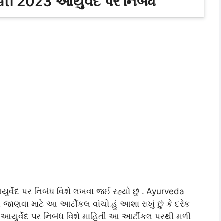
i 2023 આયુર્વેદ પર નિબંધ
ર્વેદ પર નિબંધ વિશે લખવા જઈ રહ્યો છું . Ayurveda
જાણવા માટે આ આર્ટીકલ વાંચો.હું આશા રાખું છું કે દરેક
3 આયુર્વેદ પર નિબંધ વિશે માહિતી આ આર્ટીકલ પરથી મળી