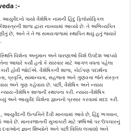
veda :-
 આયુર્વેદનો પાયો વૈશેષિક નામની હિંદુ ફિલોસોફિકલ
સ્ત્રની શાળા દ્વારા નાખવામાં આવ્યો છે. તે અભિવ્યક્તિ
ણીતું છે, અને તે તે જ સમયગાળામાં સ્થાપિત થયું હતું જ્યારે
.
કલ સ્થિતિ વિશેના અનુમાન અને ધારણાઓ વિશે ઉપદેશ આપ્યો
 તેના આધારે કર્યો હતો કે સારવાર માટે આગળ વધતા પહેલા
જાણકારી હોવી જોઈએ. વૈશેષિકની શાળા, કોઈપણ પદાર્થના
ષ્ટતા, પ્રવૃત્તિ, સામાન્યતા, સહજતા અને ગુણવત્તા જેને સંસ્કૃત
સમવાય અને ગુણ કહેવાય છે. પછી, વૈશેષિક અને ન્યાય
 ન્યાય-વૈશેષિક શાળાની સ્થાપના કરી. ન્યાય-વૈશેષિક
્યું અને આયુર્વેદ વિશેના જ્ઞાનનો પ્રસાર કરવામાં મદદ કરી.
્વેદની ઉત્પત્તિને દૈવી માનવામાં આવે છે, હિંદુ ભગવાન,
ામાં આવે છે. માનવજાતની સુખાકારી માટે ઋષિઓ પર ઉપચારનું
ત દવાઓનું જ્ઞાન શિષ્યોને અને પછી વિવિધ લખાણો અને