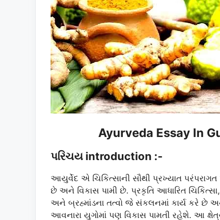
Ayurveda Essay In Guj
પરિચય introduction :-
આયુર્વેદ એ ચિકિત્સાની સૌથી પ્રખ્યાત પરંપરાગ
છે અને વિકાસ પામી છે. પ્રકૃતિ આધારિત ચિકિત્સા
અને બ્રહ્માંડના તત્વો જે સંકલનમાં કાર્ય કરે છે 
આવનારા યુગોમાં પણ વિકાસ પામતી રહેશે. આ ક્ષેત્ર