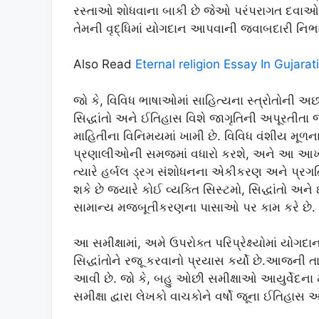
રસ્તાઓ શોધવાના બાકી છે જેઓ પરંપરાગત દવાઓન
તેમની વૃદ્ધિમાં યોગદાન આપવાની જવાબદારી નિભાવ
Also Read
Eternal religion Essay In Gujara
જો કે, વિવિધ ભાષાઓમાં સાહિત્યના સ્ત્રોતોની 
સિદ્ધાંતો અને ઈતિહાસ વિશે જાગૃતિની અપૂરતીતા 
માહિતીના વિનિમયમાં ખામી છે. વિવિધ વંશીય મૂળ
પ્રણાલીઓની સમજમાં વધારો કરશે, અને આ આખરે જ
ત્યારે હર્બલ ડ્રગ સંશોધનના એકીકરણ અને પ્રગત
શકે છે જ્યારે કોઈ વ્યક્તિ સિસ્ટમો, સિદ્ધાંતો 
સામાન્ય મજબૂતીકરણના પાસાઓ પર કામ કરે છે.
આ સમીક્ષામાં, અમે ઉપરોક્ત પરિપ્રેક્ષ્યોમાં યોગ
સિદ્ધાંતોને રજૂ કરવાનો પ્રયાસ કર્યો છે.આજની 
આવી છે. જો કે, બહુ ઓછી સમીક્ષાઓ આયુર્વેદના 
સમીક્ષા દ્વારા લેખકો વાચકોને વર્ષો જૂના ઈતિહાસ