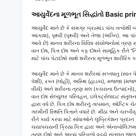
આયુર્વેદના મૂળભૂત સિદ્ધાંતો Basic p
આયુર્વેદ માને છે કે સમગ્ર બ્રહ્માંડ પાંચ તત્વો
આકાશ), પૃથ્વી (પૃથ્વી) અને તેજા (અગ્નિ). આ પાં
આવે છે) માનવ શરીરના વિવિધ સંયોજનોમાં ત્રણ મૂળ
વાત દોષ, પિત્ત દોષ અને કફ દોષને સામૂહિક રીતે 
માટે પાંચ પેટાદોષો સાથે શરીરના મૂળભૂત શારીરિક કાર
આયુર્વેદ માને છે કે માનવ શરીરમાં સપ્તધાતુ (સા
પેશી), રક્ત (લોહી), અસ્થિ (હાડકા), મજ્જા (મજ્જ
વીર્ય) અને શરીરના ત્રણ મલ (કચરાના ઉત્પાદનો), જે
વાત દોષ સેલ્યુલર પરિવહન, ઇલેક્ટ્રોલાઇટ સંતુલન
દ્વારા વધે છે. પિત્ત દોષ શરીરનું તાપમાન, ઓપ્ટિ
ગરમીની સ્થિતિ પિત્તાને વધારે છે. મીઠા અને ચરબીય
રીતે કાર્ય કરવા માટે સાંધાઓને લુબ્રિકેશન પ્રદાન 
ચયાપચયની ક્રિયા પિત્ત દ્વારા અને એનાબોલિઝમ કફ 
ત્રણ દોષો અને અન્ય પરિબળો વચ્ચે સંતુલન જાળ