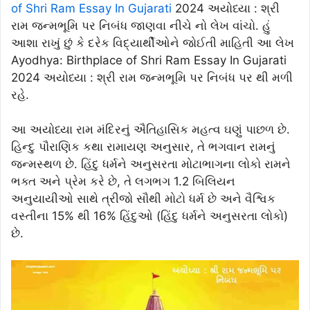
of Shri Ram Essay In Gujarati
2024 અયોધ્યા : શ્રી
રામ જન્મભૂમિ પર નિબંધ જાણવા નીચે નો લેખ વાંચો. હું
આશા રાખું છું કે દરેક વિદ્યાર્થીઓને જોઈતી માહિતી આ લેખ
Ayodhya: Birthplace of Shri Ram Essay In Gujarati
2024 અયોધ્યા : શ્રી રામ જન્મભૂમિ પર નિબંધ પર થી મળી
રહે.
આ અયોધ્યા રામ મંદિરનું ઐતિહાસિક મહત્વ ઘણું પાછળ છે.
હિન્દુ પૌરાણિક કથા રામાયણ અનુસાર, તે ભગવાન રામનું
જન્મસ્થળ છે. હિંદુ ધર્મને અનુસરતા મોટાભાગના લોકો રામને
ભક્ત અને પ્રેમ કરે છે, તે લગભગ 1.2 બિલિયન
અનુયાયીઓ સાથે ત્રીજો સૌથી મોટો ધર્મ છે અને વૈશ્વિક
વસ્તીના 15% થી 16% હિંદુઓ (હિંદુ ધર્મને અનુસરતા લોકો)
છે.