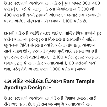
ઉત્તર પ્રદેશમાં અયોધ્યા રામ મંદિરનું કુલ બજેટ 300-400
કરોડનું છે. જો કે, માત્ર મંદિરના નિર્માણનો ખર્ચ 300 થી
400 કરોડની વચ્ચે હોવાનો અંદાજ છે, જ્યારે રામ જન્મભૂમિ
પરના એકંદર સંકુલનો ખર્ચ લગભગ 1,100 કરોડ છે.
દાનથી મંદિરની આર્થિક મદદ થઈ છે. ધાર્મિક ભિન્નતાઓને દૂર
કરીને ભારતના દૂર-સુદૂરના વિસ્તારોના રહેવાસીઓ સહિત
જીવનના વિવિધ ક્ષેત્રોના વ્યક્તિઓના નોંધપાત્ર યોગદાન
સાથે ભંડોળ ઊભું કરવાની ઝુંબેશ પૂર્ણ થઈ. દાનમાં આપેલી
કુલ રકમ રૂ.ને વટાવી ગઈ છે. 2,100 કરોડ. ટ્રસ્ટે અનુમાન
લગાવ્યું હતું કે રામ મંદિર અયોધ્યામાં 1,100 કરોડનો ખર્ચ
થશે, પરંતુ તેને અપેક્ષા કરતા 1,000 કરોડ વધુ મળ્યા.
રામ મંદિર અયોધ્યા ડિઝાઇન Ram Temple
Ayodhya Design :-
ઉત્તર પ્રદેશમાં અયોધ્યા રામમંદિરની વિશાળ ઇમારત સારી
રીતે અદ્યતન છે. શ્રી રામ જન્મભૂમિ અયોધ્યાએ રામ