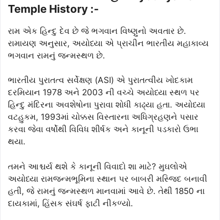
Temple History :-
રામ એક હિન્દુ દેવ છે જે ભગવાન વિષ્ણુનો અવતાર છે.
રામાયણ અનુસાર, અયોધ્યા એ પ્રાચીન ભારતીય મહાકાવ્ય
ભગવાન રામનું જન્મસ્થળ છે.
ભારતીય પુરાતત્વ સર્વેક્ષણ (ASI) એ પુરાતત્વીય ખોદકામ
દરમિયાન 1978 અને 2003 ની વચ્ચે અયોધ્યા સ્થળ પર
હિન્દુ મંદિરના અવશેષોના પુરાવા શોધી કાઢ્યા હતા. અયોધ્યા
વટહુકમ, 1993માં ચોક્કસ વિસ્તારના અધિગ્રહણને પસાર
કરવા જેવા વર્ષોથી વિવિધ શીર્ષક અને કાનૂની પડકારો ઉભા
થયા.
તમને આશ્ચર્ય થશે કે કાનૂની વિવાદો શા માટે? મુઘલોએ
અયોધ્યા રામજન્મભૂમિના સ્થાન પર બાબરી મસ્જિદ બનાવી
હતી, જે રામનું જન્મસ્થળ માનવામાં આવે છે. તેથી 1850 ના
દાયકામાં, હિંસક સંઘર્ષ ફાટી નીકળ્યો.