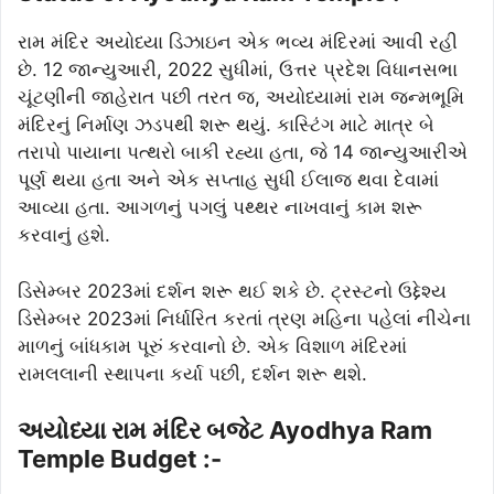
રામ મંદિર અયોધ્યા ડિઝાઇન એક ભવ્ય મંદિરમાં આવી રહી
છે. 12 જાન્યુઆરી, 2022 સુધીમાં, ઉત્તર પ્રદેશ વિધાનસભા
ચૂંટણીની જાહેરાત પછી તરત જ, અયોધ્યામાં રામ જન્મભૂમિ
મંદિરનું નિર્માણ ઝડપથી શરૂ થયું. કાસ્ટિંગ માટે માત્ર બે
તરાપો પાયાના પત્થરો બાકી રહ્યા હતા, જે 14 જાન્યુઆરીએ
પૂર્ણ થયા હતા અને એક સપ્તાહ સુધી ઈલાજ થવા દેવામાં
આવ્યા હતા. આગળનું પગલું પથ્થર નાખવાનું કામ શરૂ
કરવાનું હશે.
ડિસેમ્બર 2023માં દર્શન શરૂ થઈ શકે છે. ટ્રસ્ટનો ઉદ્દેશ્ય
ડિસેમ્બર 2023માં નિર્ધારિત કરતાં ત્રણ મહિના પહેલાં નીચેના
માળનું બાંધકામ પૂરું કરવાનો છે. એક વિશાળ મંદિરમાં
રામલલાની સ્થાપના કર્યા પછી, દર્શન શરૂ થશે.
અયોધ્યા રામ મંદિર બજેટ Ayodhya Ram
Temple Budget :-