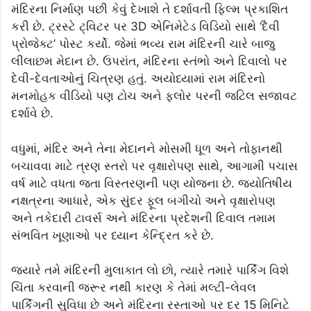
મંદિરના નિર્માણ પછી કેવું દેખાશે તે દર્શાવતી ફિલ્મ પ્રકાશિત
કરી છે. ટ્રસ્ટે ટ્વિટર પર 3D એનિમેટેડ વિડિયો સાથે ‘દૈવી
પ્રોજેક્ટ’ પોસ્ટ કર્યો. જેમાં ભવ્ય રામ મંદિરની ચારે બાજુ
લીલાછમ મેદાન છે. ઉપરાંત, મંદિરના સ્તંભો અને દિવાલો પર
દેવી-દેવતાઓનું ચિત્રણ હતું. અયોધ્યામાં રામ મંદિરનો
મનમોહક વીડિયો પણ ટોચ અને ફ્લોર પરની જટિલ સજાવટ
દર્શાવે છે.
વધુમાં, મંદિર અને તેના મેદાનને મોસમી ધૂળ અને તોફાનથી
બચાવવા માટે ત્રણ સ્તરો પર વૃક્ષારોપણ સાથે, આગામી પચાસ
વર્ષ માટે વધતા જતા વિસ્તરણની પણ યોજના છે. જ્યોતિષીય
નક્ષત્રના આધારે, એક સુંદર ફૂલ બગીચો અને વૃક્ષારોપણ
અને તકેદારી ટાવર્સ અને મંદિરના પ્રદેશની દિવાલ તમામ
સંભવિત ખૂણાઓ પર ધ્યાન કેન્દ્રિત કરે છે.
જ્યારે તમે મંદિરની મુલાકાત લો છો, ત્યારે તમારે પાર્કિંગ વિશે
ચિંતા કરવાની જરૂર નથી કારણ કે તેમાં મલ્ટી-લેવલ
પાર્કિંગની સુવિધા છે અને મંદિરના રસ્તાઓ પર દર 15 મિનિટે