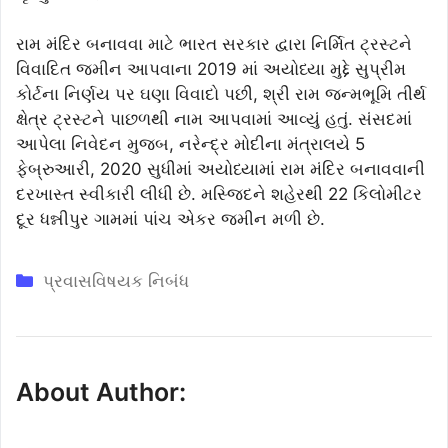
રામ મંદિર બનાવવા માટે ભારત સરકાર દ્વારા નિર્મિત ટ્રસ્ટને
વિવાદિત જમીન આપવાના 2019 માં અયોધ્યા મુદ્દે સુપ્રીમ
કોર્ટના નિર્ણય પર ઘણા વિવાદો પછી, શ્રી રામ જન્મભૂમિ તીર્થ
ક્ષેત્ર ટ્રસ્ટને પાછળથી નામ આપવામાં આવ્યું હતું. સંસદમાં
આપેલા નિવેદન મુજબ, નરેન્દ્ર મોદીના મંત્રાલયે 5
ફેબ્રુઆરી, 2020 સુધીમાં અયોધ્યામાં રામ મંદિર બનાવવાની
દરખાસ્ત સ્વીકારી લીધી છે. મસ્જિદને શહેરથી 22 કિલોમીટર
દૂર ધન્નીપુર ગામમાં પાંચ એકર જમીન મળી છે.
Categories
પ્રવાસવિષયક નિબંધ
About Author: