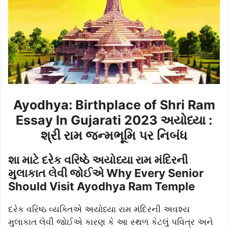
Ayodhya: Birthplace of Shri Ram
Essay In Gujarati 2023 અયોધ્યા :
શ્રી રામ જન્મભૂમિ પર નિબંધ
શા માટે દરેક વરિષ્ઠે અયોધ્યા રામ મંદિરની
મુલાકાત લેવી જોઈએ Why Every Senior
Should Visit Ayodhya Ram Temple
દરેક વરિષ્ઠ વ્યક્તિએ અયોધ્યા રામ મંદિરની અવશ્ય
મુલાકાત લેવી જોઈએ કારણ કે આ સ્થળ કેટલું પવિત્ર અને