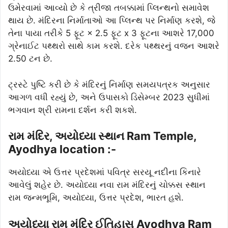
ઉમેરવામાં આવ્યો છે કે ત્રીજા તબક્કામાં પ્લિન્થનો સમાવેશ
થાય છે. મંદિરના નિર્માતાઓ આ પ્લિન્થ પર નિર્માણ કરશે, જે
તેના પાયા તરીકે 5 ફૂટ × 2.5 ફૂટ x 3 ફૂટના આશરે 17,000
ગ્રેનાઈટ પથ્થરો સાથે કામ કરશે. દરેક પથ્થરનું વજન આશરે
2.50 ટન છે.
ટ્રસ્ટે પુષ્ટિ કરી છે કે મંદિરનું નિર્માણ સમયપત્રક અનુસાર
આગળ વધી રહ્યું છે, અને ઉપાસકો ડિસેમ્બર 2023 સુધીમાં
ભગવાન શ્રી રામના દર્શન કરી શકશે.
રામ મંદિર, અયોધ્યા સ્થાન Ram Temple,
Ayodhya location :-
અયોધ્યા એ ઉત્તર પ્રદેશમાં પવિત્ર સરયૂ નદીના કિનારે
આવેલું શહેર છે. અયોધ્યા નવા રામ મંદિરનું ચોક્કસ સ્થાન
રામ જન્મભૂમિ, અયોધ્યા, ઉત્તર પ્રદેશ, ભારત હશે.
અયોધ્યા રામ મંદિર ઈતિહાસ Ayodhya Ram