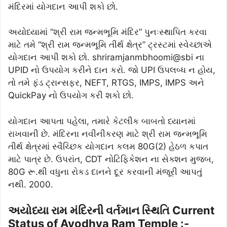
મંદિરમાં યોગદાન આપી શકો છો.
અયોધ્યામાં “શ્રી રામ જન્મભૂમિ મંદિર” પુનઃસ્થાપિત કરવા
માટે તમે “શ્રી રામ જન્મભૂમિ તીર્થ ક્ષેત્ર” ટ્રસ્ટમાં સ્વેચ્છાએ
યોગદાન આપી શકો છો. shriramjanmbhoomi@sbi ના
UPID નો ઉપયોગ કરીને દાન કરો. જો UPI ઉપલબ્ધ ન હોય,
તો તમે ફંડ ટ્રાન્સફર, NEFT, RTGS, IMPS, IMPS અને
QuickPay નો ઉપયોગ કરી શકો છો.
યોગદાન આપતા પહેલા, તમારે કેટલીક બાબતો ધ્યાનમાં
રાખવાની છે. મંદિરના નવીનીકરણ માટે શ્રી રામ જન્મભૂમિ
તીર્થ ક્ષેત્રમાં સ્વૈચ્છિક યોગદાન કલમ 80G(2) હેઠળ કપાત
માટે પાત્ર છે. ઉપરાંત, CDT નોટિફિકેશન ના સેક્શન મુજબ,
80G રૂ.થી વધુના રોકડ દાનને દૂર કરવાની મંજૂરી આપતું
નથી. 2000.
અયોધ્યા રામ મંદિરની વર્તમાન સ્થિતિ Current
Status of Ayodhya Ram Temple :-