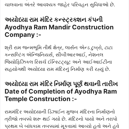
ચાલવાના અંતરે આવશ્યક જાહેર પરિવહન સુવિધાઓ છે.
અયોધ્યા રામ મંદિર કન્સ્ટ્રક્શન કંપની
Ayodhya Ram Mandir Construction
Company :-
શ્રી રામ જન્મભૂમિ તીર્થ ક્ષેત્ર, લાર્સન એન્ડ ટુબ્રો, ટાટા
કન્સલ્ટિંગ એન્જિનિયર્સ, સીબીઆરઆઈ, નેશનલ
જિયોફિઝિકલ રિસર્ચ ઈન્સ્ટિટ્યૂટ અને આઈઆઈટીના
સહયોગથી અયોધ્યા રામ મંદિરનું નિર્માણ કરી રહ્યું છે.
અયોધ્યા રામ મંદિર નિર્માણ પૂર્ણ થવાની તારીખ
Date of Completion of Ayodhya Ram
Temple Construction :-
રામમંદિર અયોધ્યાની ડિઝાઈન મુજબ મંદિરના નિર્માણનો
ત્રીજો તબક્કો શરૂ થઈ ગયો છે. મંદિરનો પાયો અને તરાપો
પ્રથમ બે બાંધકામ તબક્કામાં મૂકવામાં આવ્યો હતો અને હવે