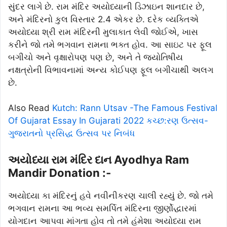
સુંદર લાગે છે. રામ મંદિર અયોધ્યાની ડિઝાઇન શાનદાર છે,
અને મંદિરનો કુલ વિસ્તાર 2.4 એકર છે. દરેક વ્યક્તિએ
અયોધ્યા શ્રી રામ મંદિરની મુલાકાત લેવી જોઈએ, ખાસ
કરીને જો તમે ભગવાન રામના ભક્ત હોવ. આ સાઇટ પર ફૂલ
બગીચો અને વૃક્ષારોપણ પણ છે, અને તે જ્યોતિષીય
નક્ષત્રોની વિભાવનામાં અન્ય કોઈપણ ફૂલ બગીચાથી અલગ
છે.
Also Read
Kutch: Rann Utsav -The Famous Festival
Of Gujarat Essay In Gujarati 2022 કચ્છ:રણ ઉત્સવ-
ગુજરાતનો પ્રસિદ્ધ ઉત્સવ પર નિબંધ
અયોધ્યા રામ મંદિર દાન Ayodhya Ram
Mandir Donation :-
અયોધ્યા કા મંદિરનું હવે નવીનીકરણ ચાલી રહ્યું છે. જો તમે
ભગવાન રામના આ ભવ્ય સમર્પિત મંદિરના જીર્ણોદ્ધારમાં
યોગદાન આપવા માંગતા હોવ તો તમે હંમેશા અયોધ્યા રામ