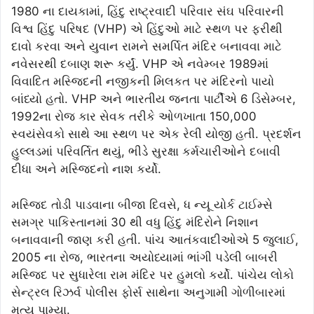
1980 ના દાયકામાં, હિંદુ રાષ્ટ્રવાદી પરિવાર સંઘ પરિવારની
વિશ્વ હિંદુ પરિષદ (VHP) એ હિંદુઓ માટે સ્થળ પર ફરીથી
દાવો કરવા અને યુવાન રામને સમર્પિત મંદિર બનાવવા માટે
નવેસરથી દબાણ શરૂ કર્યું. VHP એ નવેમ્બર 1989માં
વિવાદિત મસ્જિદની નજીકની મિલકત પર મંદિરનો પાયો
બાંધ્યો હતો. VHP અને ભારતીય જનતા પાર્ટીએ 6 ડિસેમ્બર,
1992ના રોજ કાર સેવક તરીકે ઓળખાતા 150,000
સ્વયંસેવકો સાથે આ સ્થળ પર એક રેલી યોજી હતી. પ્રદર્શન
હુલ્લડમાં પરિવર્તિત થયું, ભીડે સુરક્ષા કર્મચારીઓને દબાવી
દીધા અને મસ્જિદનો નાશ કર્યો.
મસ્જિદ તોડી પાડવાના બીજા દિવસે, ધ ન્યૂ યોર્ક ટાઈમ્સે
સમગ્ર પાકિસ્તાનમાં 30 થી વધુ હિંદુ મંદિરોને નિશાન
બનાવવાની જાણ કરી હતી. પાંચ આતંકવાદીઓએ 5 જુલાઈ,
2005 ના રોજ, ભારતના અયોધ્યામાં ભાંગી પડેલી બાબરી
મસ્જિદ પર સુધારેલા રામ મંદિર પર હુમલો કર્યો. પાંચેય લોકો
સેન્ટ્રલ રિઝર્વ પોલીસ ફોર્સ સાથેના અનુગામી ગોળીબારમાં
મૃત્યુ પામ્યા.