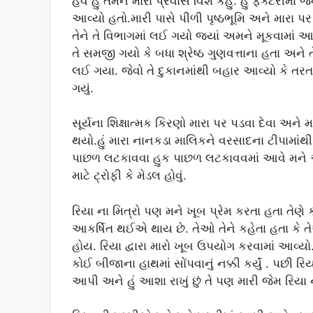
હવે હું તમને મારા પ્રવાસ વિશે કહું. હું ફેક્ટરીમ
આવ્યો હતો.મારી પાસે પીળી પૃષ્ઠભૂમિ અને મારા પ
તેને તે વિભાગમાં લઈ ગયો જ્યાં અમને મૂકવામાં આવ
તે સમજી ગયો કે બધા શ્રેષ્ઠ ગુણવત્તાના હતા અને ત
લઈ ગયા. જેવો તે દુકાનમાંથી બહાર આવ્યો કે 
ગયું.
સૂર્યના શિક્ષાત્મક કિરણો મારા પર પડવા દેવા અન
થયો.હું મારા નાનકડા માલિકને વરસાદના ટીપામાંથ
પાછળ લટકાવવા હુક પાછળ લટકાવવમાં આવે મને આન
માટે ટ્રોફી કે મેડલ હોવું.
રિયા ના મિત્રો પણ મને ખૂબ પ્રેમ કરતા હતા તેણે ક
આકર્ષિત થઈએ થાય છે. તેઓ તેને કહેતા હતા કે તે
હોય. રિયા દ્વારા મારો ખૂબ ઉપયોગ કરવામાં આવ્યો.
કોઈ બીજાના હાથમાં સોંપવાનું નક્કી કર્યું . પછી
આપી અને હું આશા રાખું છું તે પણ મારી જેમ રિયા ન