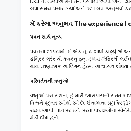
રિયા ની મમ્મીએ મને મને પસ્તીમાં આપી અને ત્ય
બધો સમય પસાર કર્યો અને ઘણા બધા અનુભવો કર્ય
મેં કરેલા અનુભવ The experience I d
પવન સાથે નૃત્ય
પવનના ઝાપટામાં, મેં એક નૃત્ય શોધી કાઢ્યું જે અનન્
ફેબ્રિક ગ્રેસથી ધબકતું હતું. હળવા ઝેફિરથી લઈને
મારા રક્ષણાત્મક આલિંગન હેઠળ આશ્વાસન શોધતા
પરિવર્તનની ઋતુઓ
ઋતુઓ પસાર થતાં, હું મારી આસપાસની સતત બદલાતી 
વિશ્વને જીવંત રંગોથી રંગે છે. ઉનાળાના સૂર્યકિરણો
રાહત આપી. પાનખર મને ખરતા પાંદડાઓના સોનેરી 
ઢાંકી દીધો હતો.