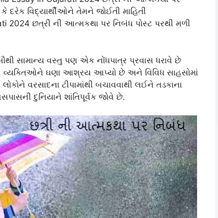
છું કે દરેક વિદ્યાર્થીઓને તેમને જોઈતી માહિતી
ti 2024 છત્રી ની આત્મકથા પર નિબંધ પોસ્ટ પરથી મળી
 સૌથી સામાન્ય વસ્તુ પણ એક નોંધપાત્ર પ્રવાસ ધરાવે છે
ે. વ્યક્તિઓને ઘણા આશ્રય આપ્યો છે અને વિવિધ સાહસોમાં
થી લોકોને વરસાદના ટીપામાંથી બચાવવાથી લઈને તડકાના
પાસની દુનિયાને શાંતિપૂર્વક જોવે છે.