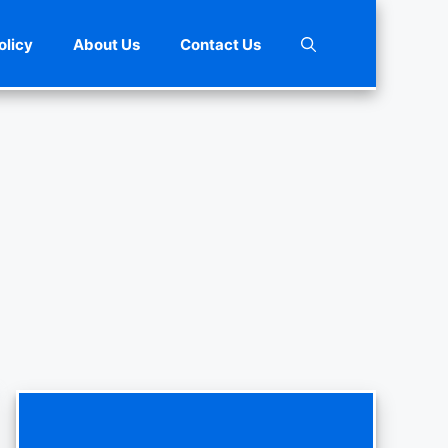
olicy
About Us
Contact Us