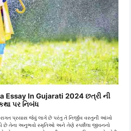
 Essay In Gujarati 2024 છત્રી ની
થા પર નિબંધ
 પ્રયાસ જેવું લાગે છે પરંતુ તે નિર્જીવ વસ્તુની આંખો
પે છે તેના અનુભવો સ્મૃતિઓ અને તેણે સ્પર્શેલા જીવનનો