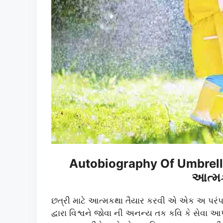
Autobiography Of Umbrella
આત્મક
છત્રી માટે આત્મકથા તૈયાર કરવી એ એક અ પરંપરાગત
દ્વારા વિશ્વને જોવા ની અનન્ય તક કવિ કે સેવા આ