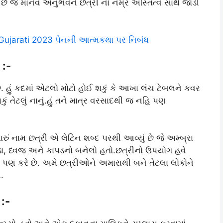
 જે માનવ અનુભવને છત્રી ના નમ્ર અસ્તિત્વ સાથે જોડી
Gujarati 2023 પેનની આત્મકથા પર નિબંધ
:-
 છું. હું કદમાં એટલો મોટો હોઈ શકું કે આખા લંચ ટેબલને કવર
ં તેટલું નાનું.હું તને માત્ર વરસાદથી જ નહિ પણ
 મારું નામ છત્રી એ લેટિન શબ્દ પરથી આવ્યું છે જે અમ્બ્રા
દડા, ધ્વજ અને કાપડનો બનેલો હતો.છત્રીનો ઉપયોગ હવે
ો પણ કરે છે. અમે છત્રીઓને અમારાથી બને તેટલા લોકોને
.
:-