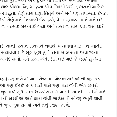
ાં જન્મ્યો હતો અને એક દુકાનના માલિકને સપ્લાય કરવામાં
ર લાલ પોલ્કા બિંદુઓ હતા.થોડા દિવસો પછી, દુકાનનો માલિક
્યા હતા. તેણે મારા ઘણા મિત્રો અને મને પણ તપાસ્યા. છેવટે,
ેથી તેણે મને રેન્ડમલી ઉપાડ્યો, પૈસા ચૂકવ્યા અને મને ઘરે
તરત જ વરસાદ શરૂ થઈ ગયો અને તરત જ મારું કામ શરૂ થઈ
ે મારી નાની રિયાને સનબર્ન થવાથી બચાવવા માટે મને આનંદ
ી બચાવવા માટે ખૂબ ખુશ હતો. તેના બેડરૂમના દરવાજાના
ંદ થયો. મને રિયા એવી રીતે લઈ ગઈ કે જાણે હું તેના
હ્યું હતું કે તેઓ મારી તેજસ્વી પોલકા તારીખો થી ખૂબ જ
ઓ પણ ઈચ્છે છે કે મારી પાસે પણ તારા જેવી એક છત્રી
ખૂબ વર્ષો સુધી મારા ઉપયોગ કર્યા પછી રિયા ની મમ્મીએ મને
 રિયા ની મમ્મીએ એને મારા જેવી જ દેખાતી બીજી છત્રી લાવી
ે ખુબ ખુશ રાખશે અને તેનું રક્ષણ કરશે.