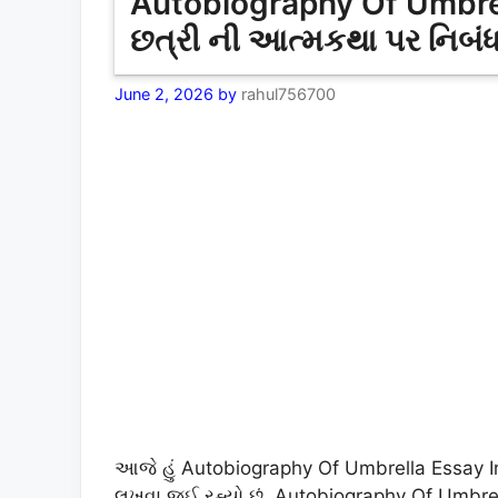
Autobiography Of Umbrel
છત્રી ની આત્મકથા પર નિબં
June 2, 2026
by
rahul756700
આજે હું Autobiography Of Umbrella Essay In
લખવા જઈ રહ્યો છું. Autobiography Of Umbre