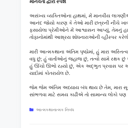
માનવતા દ્વારા સ્પર્શ
અસંખ્ય વ્યક્તિઓના હાથમાં, મેં માનવીય લાગણીઓન
આનંદ જોયો કારણ કે તેઓ મારી છત્રની નીચે ખાબ
ફસાયેલા પ્રેમીઓને મેં આશ્વાસન આપ્યું, તેમનું 
તોફાનોમાંથી આશ્રય શોધનારાઓની વ્હીસ્પર કરેલી
મારી આત્મકથાના અંતિમ પૃષ્ઠોમાં, હું મારા અસ્તિત્વની
વધુ છું; હું વાર્તાઓનું જહાજ છું, તત્વો સામે રક્ષ
હું ઊંચો ઊભો રહ્યો છું, એક અદ્ભુત પ્રવાસ પ
યાદોમાં કોતરાયેલ છે.
જેમ જેમ અંતિમ અધ્યાય બંધ થાય છે તેમ, મારા સૂસવ
સાંભળવા માટે સમય કાઢીએ તો સામાન્ય લોકો પણ 
Categories
આત્મકથાનાત્મક નિબંધ