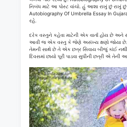
નિબંધ માટે આ પોસ્ટ વાંચો. હું આશા રાખું છું રાખું 
Autobiography Of Umbrella Essay In Gujara
રહે.
દરેક વસ્તુને કહેવા માટેની એક વાર્તા હોય છે અને
આવી જ એક વસ્તુ કે જેણે અસંખ્ય ક્ષણો જોયા છ
તેમની સાથે છે તે એક છત્ર સિવાય બીજું કાંઈ ન
દિવસમાં છાયો પૂરી પાડવા સુધીની છત્રી એ તેની આસ