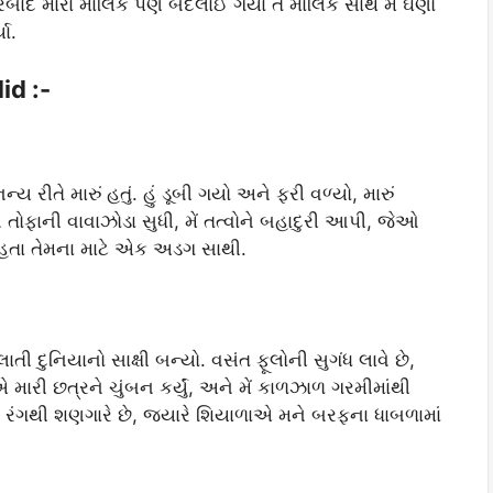
ારબાદ મારા માલિક પણ બદલાઈ ગયા તે માલિક સાથે મેં ઘણો
ા.
id :-
ય રીતે મારું હતું. હું ડૂબી ગયો અને ફરી વળ્યો, મારું
 તોફાની વાવાઝોડા સુધી, મેં તત્વોને બહાદુરી આપી, જેઓ
 હતા તેમના માટે એક અડગ સાથી.
દુનિયાનો સાક્ષી બન્યો. વસંત ફૂલોની સુગંધ લાવે છે,
એ મારી છત્રને ચુંબન કર્યું, અને મેં કાળઝાળ ગરમીમાંથી
રંગથી શણગારે છે, જ્યારે શિયાળાએ મને બરફના ધાબળામાં