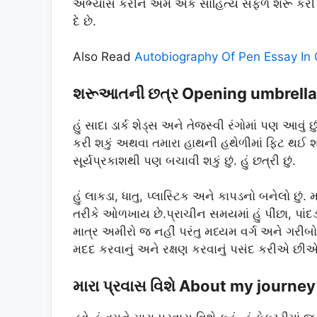
અભ્યાસ કરીને અમે એક સાહિત્ય સફળ શરૂ કરી છે
દે છે.
Also Read
Autobiography Of Pen Essay In 
શરૂઆતની છત્ર Opening umbrella 
હું સાદા ડાર્ક શેડ્સ અને તેજસ્વી રંગોમાં પણ આવું
કરી શકું અથવા તમારા હાથની હથેળીમાં ફિટ થઈ શકુ
સૂર્યપ્રકાશથી પણ બચાવી શકું છું. હું છત્રી છું.
હું લાકડા, ધાતુ, પ્લાસ્ટિક અને કાપડનો બનેલો છું.
તરીકે ઓળખાય છે.પ્રાચીન સમયમાં હું પીંછા, પાં
માત્ર અમીરો જ નહીં પરંતુ મધ્યમ વર્ગ અને ગરીબ
મદદ કરવાનું અને રક્ષણ કરવાનું પસંદ કરીએ છીએ
મારા પ્રવાસ વિશે About my journey 