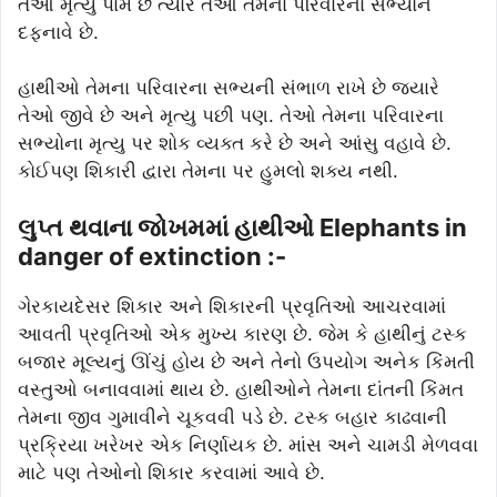
તેઓ મૃત્યુ પામે છે ત્યારે તેઓ તેમના પરિવારના સભ્યોને
દફનાવે છે.
હાથીઓ તેમના પરિવારના સભ્યની સંભાળ રાખે છે જ્યારે
તેઓ જીવે છે અને મૃત્યુ પછી પણ. તેઓ તેમના પરિવારના
સભ્યોના મૃત્યુ પર શોક વ્યક્ત કરે છે અને આંસુ વહાવે છે.
કોઈપણ શિકારી દ્વારા તેમના પર હુમલો શક્ય નથી.
લુપ્ત થવાના જોખમમાં હાથીઓ Elephants in
danger of extinction :-
ગેરકાયદેસર શિકાર અને શિકારની પ્રવૃતિઓ આચરવામાં
આવતી પ્રવૃતિઓ એક મુખ્ય કારણ છે. જેમ કે હાથીનું ટસ્ક
બજાર મૂલ્યનું ઊંચું હોય છે અને તેનો ઉપયોગ અનેક કિંમતી
વસ્તુઓ બનાવવામાં થાય છે. હાથીઓને તેમના દાંતની કિંમત
તેમના જીવ ગુમાવીને ચૂકવવી પડે છે. ટસ્ક બહાર કાઢવાની
પ્રક્રિયા ખરેખર એક નિર્ણાયક છે. માંસ અને ચામડી મેળવવા
માટે પણ તેઓનો શિકાર કરવામાં આવે છે.