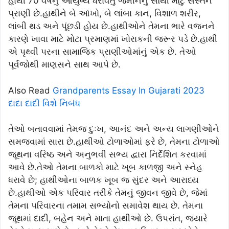
હાથી 70 વર્ષનું આયુષ્ય ધરાવતું જમીનનું સૌથી મોટું સસ્તન
પ્રાણી છે.હાથીને બે આંખો, બે લાંબા કાન, વિશાળ શરીર,
લાંબી થડ અને પૂંછડી હોય છે.હાથીઓને તેમના ભારે વજનને
કારણે ખાવા માટે મોટા પ્રમાણમાં ખોરાકની જરૂર પડે છે.હાથી
એ પૃથ્વી પરના સામાજિક પ્રાણીઓમાંનું એક છે. તેઓ
પૂર્વજોથી માણસને સાથ આપે છે.
Also Read
Grandparents Essay In Gujarati 2023
દાદા દાદી વિશે નિબંધ
તેઓ બતાવવામાં તેમજ દુઃખ, આનંદ અને અન્ય લાગણીઓને
સમજવામાં સારા છે.હાથીઓ ટોળાઓમાં ફરે છે, તેમના ટોળાઓ
જૂથના વરિષ્ઠ અને અનુભવી સભ્ય દ્વારા નિર્દેશિત કરવામાં
આવે છે.તેઓ તેમના બાળકો માટે ખૂબ કાળજી અને સ્નેહ
ધરાવે છે; હાથીઓના બાળક ખૂબ જ સુંદર અને આરાધ્ય
છે.હાથીઓ એક પરિવાર તરીકે તેમનું જીવન જીવે છે, જેમાં
તેમના પરિવારના તમામ સભ્યોનો સમાવેશ થાય છે. તેમના
જૂથમાં દાદી, બહેન અને માતા હાથીઓ છે. ઉપરાંત, જ્યારે