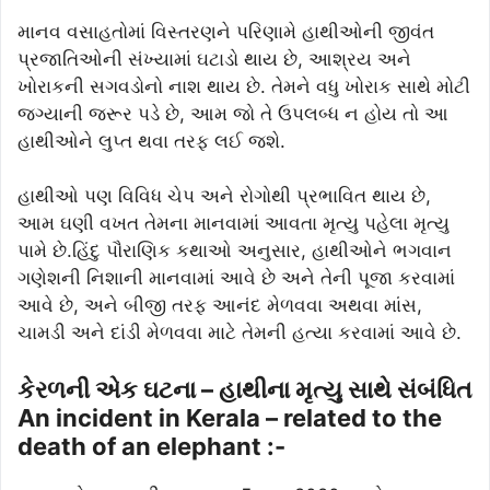
માનવ વસાહતોમાં વિસ્તરણને પરિણામે હાથીઓની જીવંત
પ્રજાતિઓની સંખ્યામાં ઘટાડો થાય છે, આશ્રય અને
ખોરાકની સગવડોનો નાશ થાય છે. તેમને વધુ ખોરાક સાથે મોટી
જગ્યાની જરૂર પડે છે, આમ જો તે ઉપલબ્ધ ન હોય તો આ
હાથીઓને લુપ્ત થવા તરફ લઈ જશે.
હાથીઓ પણ વિવિધ ચેપ અને રોગોથી પ્રભાવિત થાય છે,
આમ ઘણી વખત તેમના માનવામાં આવતા મૃત્યુ પહેલા મૃત્યુ
પામે છે.હિંદુ પૌરાણિક કથાઓ અનુસાર, હાથીઓને ભગવાન
ગણેશની નિશાની માનવામાં આવે છે અને તેની પૂજા કરવામાં
આવે છે, અને બીજી તરફ આનંદ મેળવવા અથવા માંસ,
ચામડી અને દાંડી મેળવવા માટે તેમની હત્યા કરવામાં આવે છે.
કેરળની એક ઘટના – હાથીના મૃત્યુ સાથે સંબંધિત
An incident in Kerala – related to the
death of an elephant :-