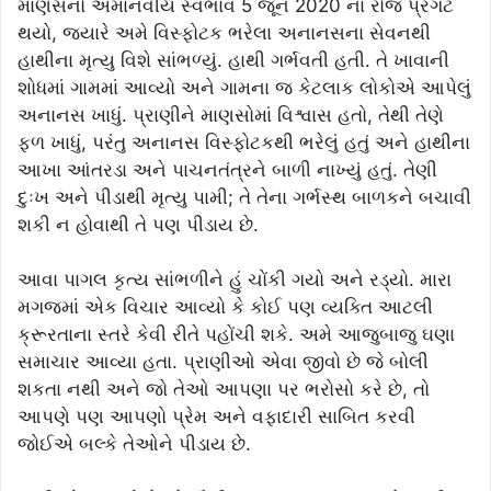
માણસનો અમાનવીય સ્વભાવ 5 જૂન 2020 ના રોજ પ્રગટ
થયો, જ્યારે અમે વિસ્ફોટક ભરેલા અનાનસના સેવનથી
હાથીના મૃત્યુ વિશે સાંભળ્યું. હાથી ગર્ભવતી હતી. તે ખાવાની
શોધમાં ગામમાં આવ્યો અને ગામના જ કેટલાક લોકોએ આપેલું
અનાનસ ખાધું. પ્રાણીને માણસોમાં વિશ્વાસ હતો, તેથી તેણે
ફળ ખાધું, પરંતુ અનાનસ વિસ્ફોટકથી ભરેલું હતું અને હાથીના
આખા આંતરડા અને પાચનતંત્રને બાળી નાખ્યું હતું. તેણી
દુઃખ અને પીડાથી મૃત્યુ પામી; તે તેના ગર્ભસ્થ બાળકને બચાવી
શકી ન હોવાથી તે પણ પીડાય છે.
આવા પાગલ કૃત્ય સાંભળીને હું ચોંકી ગયો અને રડ્યો. મારા
મગજમાં એક વિચાર આવ્યો કે કોઈ પણ વ્યક્તિ આટલી
ક્રૂરતાના સ્તરે કેવી રીતે પહોંચી શકે. અમે આજુબાજુ ઘણા
સમાચાર આવ્યા હતા. પ્રાણીઓ એવા જીવો છે જે બોલી
શકતા નથી અને જો તેઓ આપણા પર ભરોસો કરે છે, તો
આપણે પણ આપણો પ્રેમ અને વફાદારી સાબિત કરવી
જોઈએ બલ્કે તેઓને પીડાય છે.