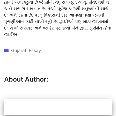
હાથી એવા જીવો છે જે સૌથી વધુ સમજુ, દયાળુ, સંવેદનશીલ
અને સંભાળ રાખનાર છે. તેઓ પૂર્વજ કાળથી મનુષ્યોની સાથે
છે અને રહ્યા છે. પરંતુ વિકાસની દોડ આપણા ઘણા જંગલી
પ્રાણીઓને કાઢી નાખી રહી છે. હાથીઓ પણ મોટા જોખમમાં
છે. તેઓ સરકાર અને જાહેર પ્રયત્નો બંને દ્વારા સુરક્ષિત હોવા
જોઈએ.
Categories
Gujarati Essay
About Author: