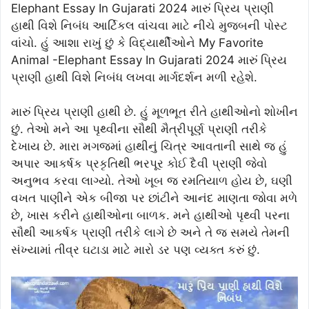
Elephant Essay In Gujarati 2024 મારું પ્રિય પ્રાણી
હાથી વિશે નિબંધ આર્ટિકલ વાંચવા માટે નીચે મુજબની પોસ્ટ
વાંચો. હું આશા રાખું છું કે વિદ્યાર્થીઓને My Favorite
Animal -Elephant Essay In Gujarati 2024 મારું પ્રિય
પ્રાણી હાથી વિશે નિબંધ લખવા માર્ગદર્શન મળી રહેશે.
મારું પ્રિય પ્રાણી હાથી છે. હું મૂળભૂત રીતે હાથીઓનો શોખીન
છું. તેઓ મને આ પૃથ્વીના સૌથી મૈત્રીપૂર્ણ પ્રાણી તરીકે
દેખાય છે. મારા મગજમાં હાથીનું ચિત્ર આવતાની સાથે જ હું
અપાર આકર્ષક પ્રકૃતિથી ભરપૂર કોઈ દૈવી પ્રાણી જેવો
અનુભવ કરવા લાગ્યો. તેઓ ખૂબ જ રમતિયાળ હોય છે, ઘણી
વખત પાણીને એક બીજા પર છાંટીને આનંદ માણતા જોવા મળે
છે, ખાસ કરીને હાથીઓના બાળક. મને હાથીઓ પૃથ્વી પરના
સૌથી આકર્ષક પ્રાણી તરીકે લાગે છે અને તે જ સમયે તેમની
સંખ્યામાં તીવ્ર ઘટાડા માટે મારો ડર પણ વ્યક્ત કરું છું.