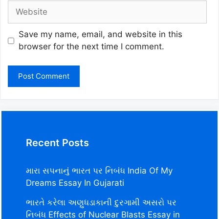
Website
Save my name, email, and website in this
browser for the next time I comment.
Recent Posts
મારા સપનાનું ભારત પર નિબંધ India Of My
Dreams Essay In Gujarati
ભારતે કરેલા અણુધડાકાની દુરગામી અસરો પર
નિબંધ Effects of Nuclear Blasts Essay in